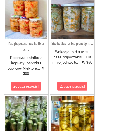
Najlepsza sałatka
Sałatka z kapusty i...
z...
Wakacje to dla wielu
czas odpoczynku. Dla
Kolorowa sałatka z
mnie jednak to...
⇖ 350
kapusty, papryki i
ogórków Niektóre...
⇖
355
Zobacz przepis!
Zobacz przepis!