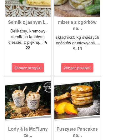
Sernik z jasnym i...
mizeria z ogórków
na...
Delikatny, kremowy
sernik na kruchym
składniki:5 kg świeżych
cieście, z piękną...
⇖
ogórków gruntowych6...
22
⇖ 14
Zobacz przepis!
Zobacz przepis!
Lody à la McFlurry
Puszyste Pancakes
ze...
na...