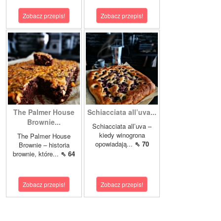
Zobacz przepis!
Zobacz przepis!
The Palmer House
Schiacciata all’uva...
Brownie...
Schiacciata all’uva –
kiedy winogrona
The Palmer House
opowiadają...
⇖ 70
Brownie – historia
brownie, które...
⇖ 64
Zobacz przepis!
Zobacz przepis!