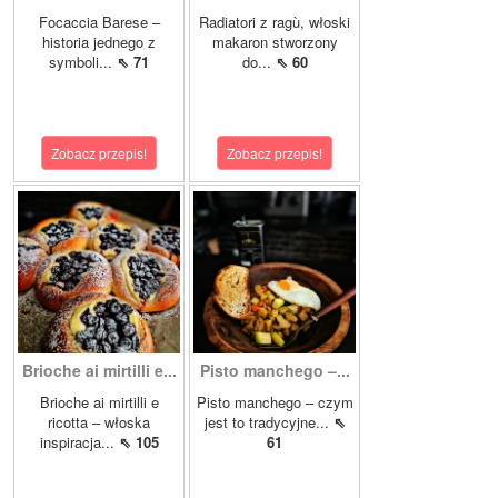
Focaccia Barese –
Radiatori z ragù, włoski
historia jednego z
makaron stworzony
symboli...
⇖ 71
do...
⇖ 60
Zobacz przepis!
Zobacz przepis!
Brioche ai mirtilli e...
Pisto manchego –...
Brioche ai mirtilli e
Pisto manchego – czym
ricotta – włoska
jest to tradycyjne...
⇖
inspiracja...
⇖ 105
61