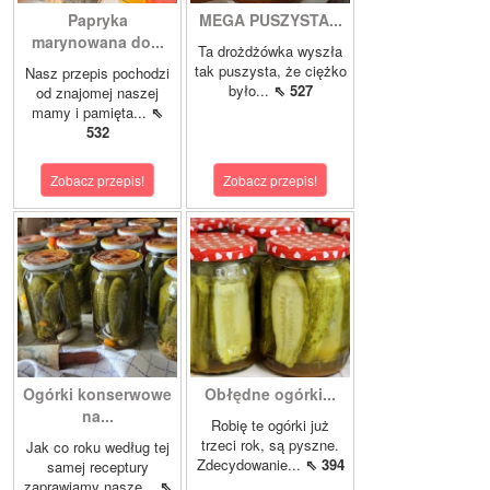
Papryka
MEGA PUSZYSTA...
marynowana do...
Ta drożdżówka wyszła
tak puszysta, że ciężko
Nasz przepis pochodzi
było...
⇖ 527
od znajomej naszej
mamy i pamięta...
⇖
532
Zobacz przepis!
Zobacz przepis!
Ogórki konserwowe
Obłędne ogórki...
na...
Robię te ogórki już
trzeci rok, są pyszne.
Jak co roku według tej
Zdecydowanie...
⇖ 394
samej receptury
zaprawiamy nasze...
⇖