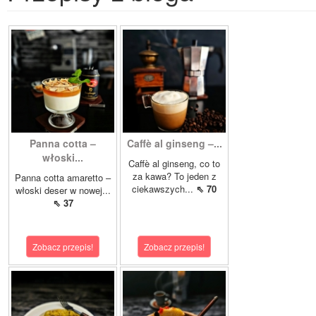
Panna cotta –
Caffè al ginseng –...
włoski...
Caffè al ginseng, co to
za kawa? To jeden z
Panna cotta amaretto –
ciekawszych...
⇖ 70
włoski deser w nowej...
⇖ 37
Zobacz przepis!
Zobacz przepis!