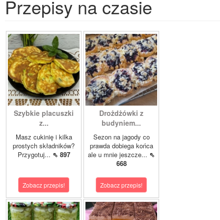
Przepisy na czasie
Szybkie placuszki
Drożdżówki z
z...
budyniem...
Masz cukinię i kilka
Sezon na jagody co
prostych składników?
prawda dobiega końca
Przygotuj...
⇖ 897
ale u mnie jeszcze...
⇖
668
Zobacz przepis!
Zobacz przepis!