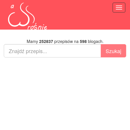
Toggl
naviga
Mamy
252837
przepisów na
598
blogach.