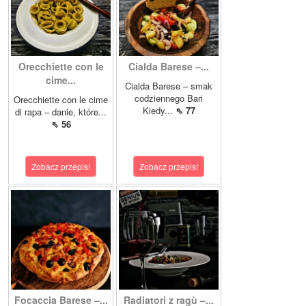
Orecchiette con le
Cialda Barese –...
cime...
Cialda Barese – smak
codziennego Bari
Orecchiette con le cime
Kiedy...
⇖ 77
di rapa – danie, które...
⇖ 56
Zobacz przepis!
Zobacz przepis!
Focaccia Barese –...
Radiatori z ragù –...