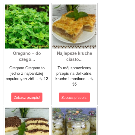
Oregano – do
Najlepsze kruche
czego...
ciasto...
Oregano.Oregano to
To mój sprawdzony
jedno z najbardziej
przepis na delikatne,
popularnych ziół...
⇖ 12
kruche i maślane...
⇖
35
Zobacz przepis!
Zobacz przepis!