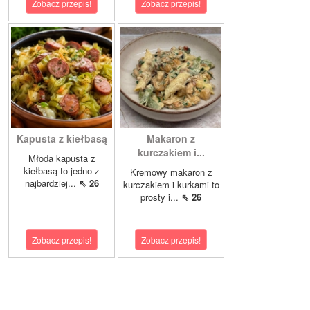
Zobacz przepis!
Zobacz przepis!
Kapusta z kiełbasą
Makaron z
kurczakiem i...
Młoda kapusta z
kiełbasą to jedno z
Kremowy makaron z
najbardziej...
⇖ 26
kurczakiem i kurkami to
prosty i...
⇖ 26
Zobacz przepis!
Zobacz przepis!