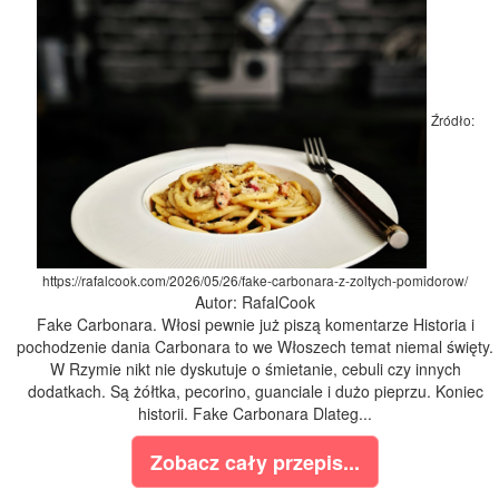
Źródło:
https://rafalcook.com/2026/05/26/fake-carbonara-z-zoltych-pomidorow/
Autor: RafalCook
Fake Carbonara. Włosi pewnie już piszą komentarze Historia i
pochodzenie dania Carbonara to we Włoszech temat niemal święty.
W Rzymie nikt nie dyskutuje o śmietanie, cebuli czy innych
dodatkach. Są żółtka, pecorino, guanciale i dużo pieprzu. Koniec
historii. Fake Carbonara Dlateg...
Zobacz cały przepis...