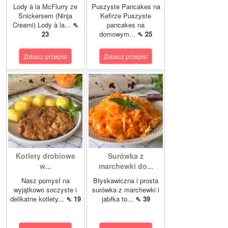
Lody à la McFlurry ze
Puszyste Pancakes na
Snickersem (Ninja
Kefirze Puszyste
Creami) Lody à la...
⇖
pancakes na
23
domowym...
⇖ 25
Zobacz przepis!
Zobacz przepis!
Kotlety drobiowe
Surówka z
w...
marchewki do...
Nasz pomysł na
Błyskawiczna i prosta
wyjątkowo soczyste i
surówka z marchewki i
delikatne kotlety...
⇖ 19
jabłka to...
⇖ 39