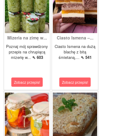
Mizeria na zimę w...
Ciasto Ismena –...
Poznaj mój sprawdzony
Ciasto Ismena na dużą
przepis na chrupiącą
blachę z bitą
mizerię w...
⇖ 603
śmietaną,...
⇖ 541
Zobacz przepis!
Zobacz przepis!