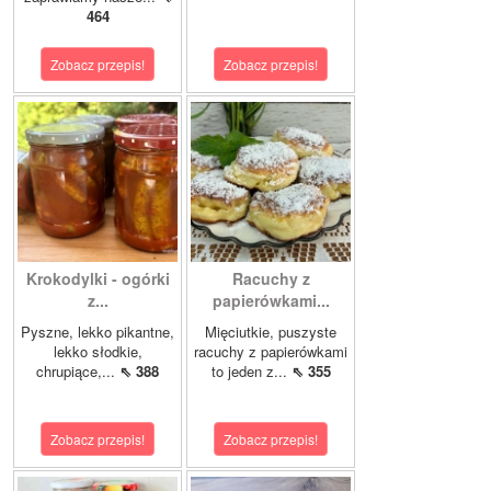
464
Zobacz przepis!
Zobacz przepis!
Krokodylki - ogórki
Racuchy z
z...
papierówkami...
Pyszne, lekko pikantne,
Mięciutkie, puszyste
lekko słodkie,
racuchy z papierówkami
chrupiące,...
⇖ 388
to jeden z...
⇖ 355
Zobacz przepis!
Zobacz przepis!