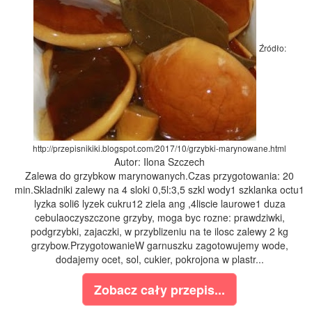
Źródło:
http://przepisnikiki.blogspot.com/2017/10/grzybki-marynowane.html
Autor: Ilona Szczech
Zalewa do grzybkow marynowanych.Czas przygotowania: 20
min.Skladniki zalewy na 4 sloki 0,5l:3,5 szkl wody1 szklanka octu1
lyzka soli6 lyzek cukru12 ziela ang ,4liscie laurowe1 duza
cebulaoczyszczone grzyby, moga byc rozne: prawdziwki,
podgrzybki, zajaczki, w przyblizeniu na te ilosc zalewy 2 kg
grzybow.PrzygotowanieW garnuszku zagotowujemy wode,
dodajemy ocet, sol, cukier, pokrojona w plastr...
Zobacz cały przepis...