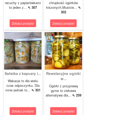
racuchy z papierówkami
chrupkość ogórków
to jeden z...
⇖ 307
kiszonych.Musicie...
⇖
302
Zobacz przepis!
Zobacz przepis!
Sałatka z kapusty i...
Rewelacyjne ogórki
w...
Wakacje to dla wielu
czas odpoczynku. Dla
Ogórki z przyprawą
mnie jednak to...
⇖ 301
gyros to ciekawa
alternatywa dla...
⇖ 259
Zobacz przepis!
Zobacz przepis!