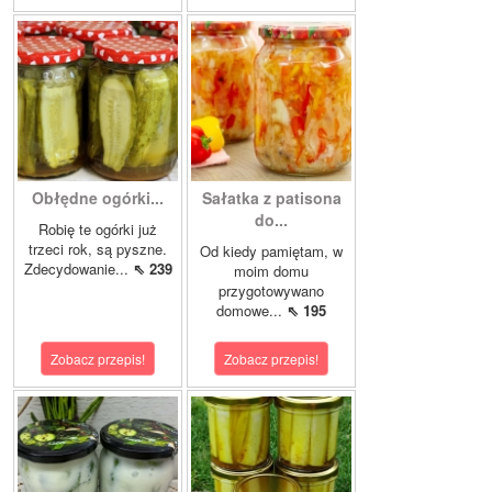
Obłędne ogórki...
Sałatka z patisona
do...
Robię te ogórki już
trzeci rok, są pyszne.
Od kiedy pamiętam, w
Zdecydowanie...
⇖ 239
moim domu
przygotowywano
domowe...
⇖ 195
Zobacz przepis!
Zobacz przepis!