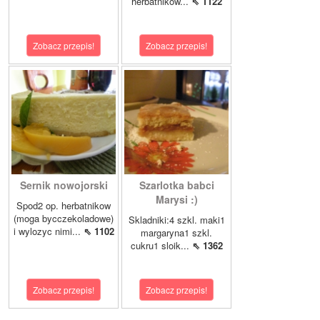
herbatnikow...
⇖ 1122
Zobacz przepis!
Zobacz przepis!
Sernik nowojorski
Szarlotka babci
Marysi :)
Spod2 op. herbatnikow
(moga bycczekoladowe)
Skladniki:4 szkl. maki1
i wylozyc nimi...
⇖ 1102
margaryna1 szkl.
cukru1 sloik...
⇖ 1362
Zobacz przepis!
Zobacz przepis!