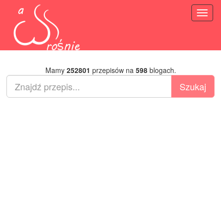
Toggl
naviga
Mamy
252801
przepisów na
598
blogach.