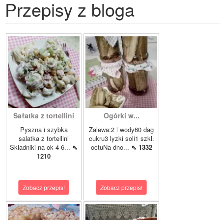
Przepisy z bloga
Sałatka z tortellini
Ogórki w...
Pyszna i szybka
Zalewa:2 l wody60 dag
salatka z tortellini
cukru3 lyzki soli1 szkl.
Skladniki na ok 4-6...
⇖
octuNa dno...
⇖ 1332
1210
Zobacz przepis!
Zobacz przepis!