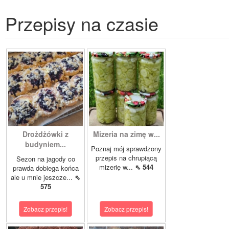
Przepisy na czasie
Drożdżówki z
Mizeria na zimę w...
budyniem...
Poznaj mój sprawdzony
przepis na chrupiącą
Sezon na jagody co
mizerię w...
⇖ 544
prawda dobiega końca
ale u mnie jeszcze...
⇖
575
Zobacz przepis!
Zobacz przepis!