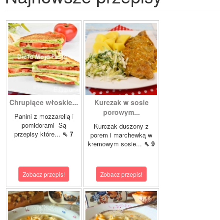
Chrupiące włoskie...
Kurczak w sosie
porowym...
Panini z mozzarellą i
pomidorami Są
Kurczak duszony z
przepisy które...
⇖ 7
porem i marchewką w
kremowym sosie...
⇖ 9
Zobacz przepis!
Zobacz przepis!