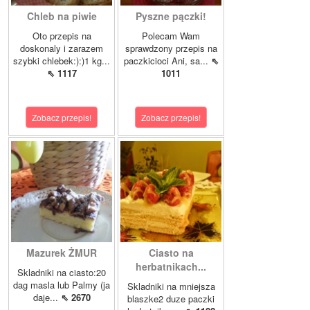
Chleb na piwie
Pyszne pączki!
Oto przepis na
Polecam Wam
doskonaly i zarazem
sprawdzony przepis na
szybki chlebek:):)1 kg...
paczkicioci Ani, sa...
⇖
⇖ 1117
1011
Zobacz przepis!
Zobacz przepis!
Mazurek ŻMUR
Ciasto na
herbatnikach...
Skladniki na ciasto:20
dag masla lub Palmy (ja
Skladniki na mniejsza
daje...
⇖ 2670
blaszke2 duze paczki