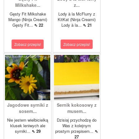
Milkshake...
z...
Gęsty Fit Milkshake
Lody à la McFlurry z
Mango (Ninja Creami)
KitKat (Ninja Creami)
Gęsty Fit...
⇖ 22
Lody à la...
⇖ 21
Zobacz przepis!
Zobacz przepis!
Jagodowe syrniki z
Sernik kokosowy z
sosem...
musem...
Nie jestem wielbicielką
Dzisiaj przychodzę do
klusek leniwych ale
Was z kolejnym
syrniki...
⇖ 29
prostym przepisem...
⇖
27