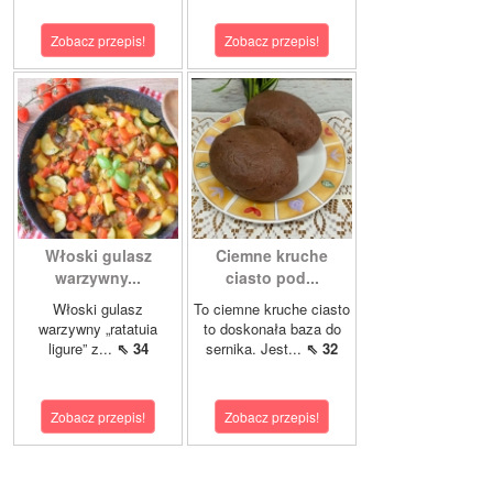
Zobacz przepis!
Zobacz przepis!
Włoski gulasz
Ciemne kruche
warzywny...
ciasto pod...
Włoski gulasz
To ciemne kruche ciasto
warzywny „ratatuia
to doskonała baza do
ligure” z...
⇖ 34
sernika. Jest...
⇖ 32
Zobacz przepis!
Zobacz przepis!