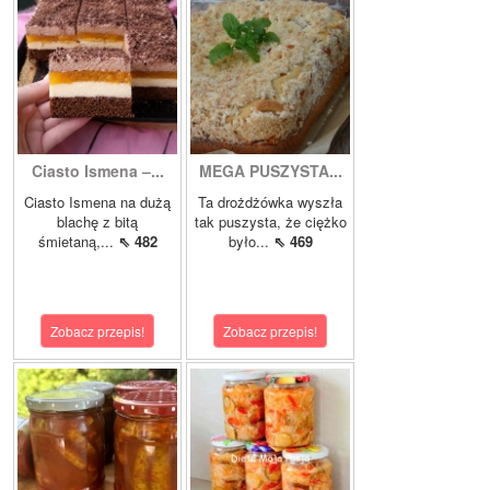
Ciasto Ismena –...
MEGA PUSZYSTA...
Ciasto Ismena na dużą
Ta drożdżówka wyszła
blachę z bitą
tak puszysta, że ciężko
śmietaną,...
⇖ 482
było...
⇖ 469
Zobacz przepis!
Zobacz przepis!