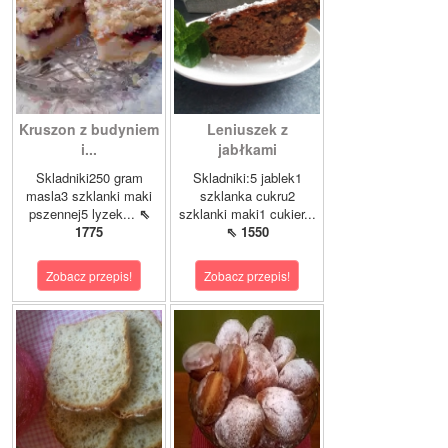
Kruszon z budyniem
Leniuszek z
i...
jabłkami
Skladniki250 gram
Skladniki:5 jablek1
masla3 szklanki maki
szklanka cukru2
pszennej5 lyzek...
⇖
szklanki maki1 cukier...
1775
⇖ 1550
Zobacz przepis!
Zobacz przepis!