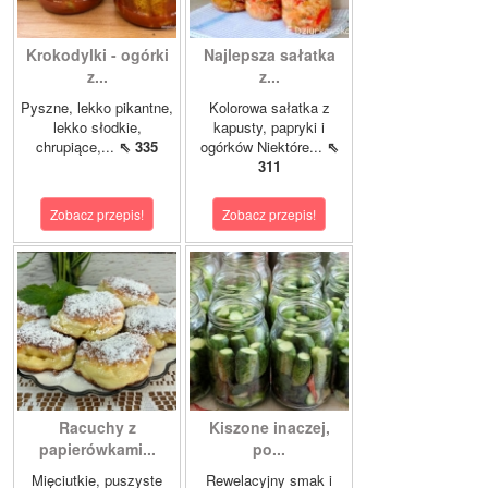
Krokodylki - ogórki
Najlepsza sałatka
z...
z...
Pyszne, lekko pikantne,
Kolorowa sałatka z
lekko słodkie,
kapusty, papryki i
chrupiące,...
⇖ 335
ogórków Niektóre...
⇖
311
Zobacz przepis!
Zobacz przepis!
Racuchy z
Kiszone inaczej,
papierówkami...
po...
Mięciutkie, puszyste
Rewelacyjny smak i