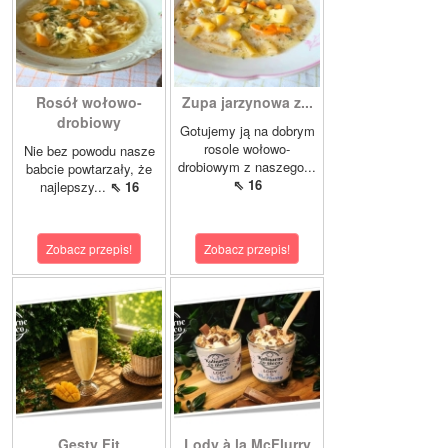
Rosół wołowo-
Zupa jarzynowa z...
drobiowy
Gotujemy ją na dobrym
rosole wołowo-
Nie bez powodu nasze
drobiowym z naszego...
babcie powtarzały, że
⇖ 16
najlepszy...
⇖ 16
Zobacz przepis!
Zobacz przepis!
Gęsty Fit
Lody à la McFlurry