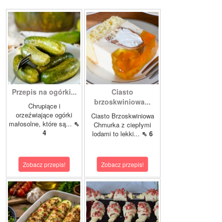
Przepis na ogórki...
Ciasto
brzoskwiniowa...
Chrupiące i
orzeźwiające ogórki
Ciasto Brzoskwiniowa
małosolne, które są...
⇖
Chmurka z ciepłymi
4
lodami to lekki...
⇖ 6
Zobacz przepis!
Zobacz przepis!