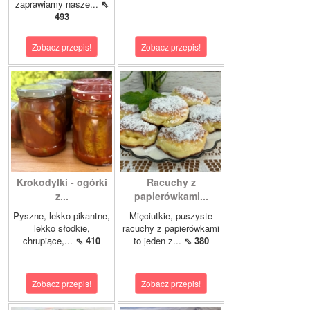
zaprawiamy nasze...
⇖
493
Zobacz przepis!
Zobacz przepis!
Krokodylki - ogórki
Racuchy z
z...
papierówkami...
Pyszne, lekko pikantne,
Mięciutkie, puszyste
lekko słodkie,
racuchy z papierówkami
chrupiące,...
⇖ 410
to jeden z...
⇖ 380
Zobacz przepis!
Zobacz przepis!