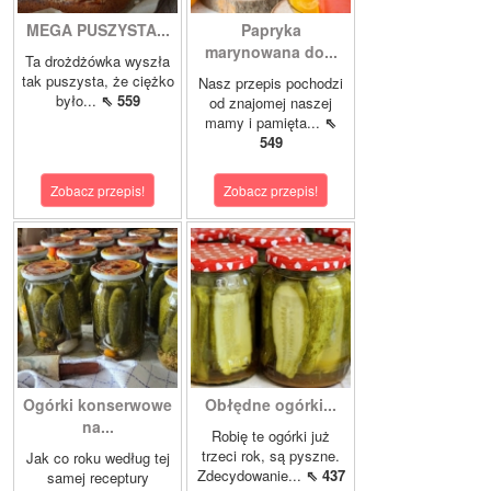
MEGA PUSZYSTA...
Papryka
marynowana do...
Ta drożdżówka wyszła
tak puszysta, że ciężko
Nasz przepis pochodzi
było...
⇖ 559
od znajomej naszej
mamy i pamięta...
⇖
549
Zobacz przepis!
Zobacz przepis!
Ogórki konserwowe
Obłędne ogórki...
na...
Robię te ogórki już
trzeci rok, są pyszne.
Jak co roku według tej
Zdecydowanie...
⇖ 437
samej receptury