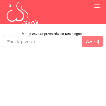
Toggl
naviga
Mamy
252843
przepisów na
598
blogach.