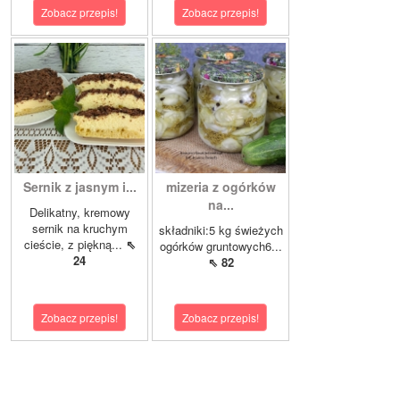
Zobacz przepis!
Zobacz przepis!
Sernik z jasnym i...
mizeria z ogórków
na...
Delikatny, kremowy
sernik na kruchym
składniki:5 kg świeżych
cieście, z piękną...
⇖
ogórków gruntowych6...
24
⇖ 82
Zobacz przepis!
Zobacz przepis!