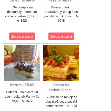
Chleb na piwie
Pyszne pączki!
Oto przepis na
Polecam Wam
doskonaly i zarazem
sprawdzony przepis na
szybki chlebek:):)1 kg...
paczkicioci Ani, sa...
⇖
⇖ 1121
1016
Zobacz przepis!
Zobacz przepis!
Mazurek ŻMUR
Ciasto na
herbatnikach...
Skladniki na ciasto:20
dag masla lub Palmy (ja
Skladniki na mniejsza
daje...
⇖ 2672
blaszke2 duze paczki
herbatnikow...
⇖ 1128