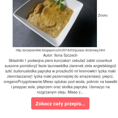
Źródło:
http://przepisnikiki.blogspot.com/2016/03/gulasz-drobiowy.html
Autor: Ilona Szczech
Skladniki:1 podwojna piers kurczaka1 cebula2 zabki czosnku4
suszone pomidory2 liscie laurowekilka ziarenek ziela angielskiego2
szkl. bulionuslodka papryka w proszku50 ml kremowki1 lyzka maki
ziemniaczanej1 lyzka maki pszennejolej do smazeniasol, pieprz,
oreganoPrzygotowanie:Mieso oplukac pod woda, pokroic na kawalki
i posypac sola, pieprzem oraz slodka papryka. Usmazyc na
rozgrzanym oleju. Mieso z...
Zobacz cały przepis...