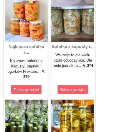
Najlepsza sałatka
Sałatka z kapusty i...
z...
Wakacje to dla wielu
czas odpoczynku. Dla
Kolorowa sałatka z
mnie jednak to...
⇖ 374
kapusty, papryki i
ogórków Niektóre...
⇖
379
Zobacz przepis!
Zobacz przepis!