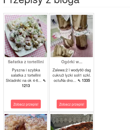
Sałatka z tortellini
Ogórki w...
Pyszna i szybka
Zalewa:2 l wody60 dag
salatka z tortellini
cukru3 lyzki soli1 szkl.
Skladniki na ok 4-6...
⇖
octuNa dno...
⇖ 1335
1213
Zobacz przepis!
Zobacz przepis!