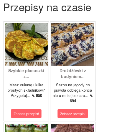
Przepisy na czasie
Szybkie placuszki
Drożdżówki z
z...
budyniem...
Masz cukinię i kilka
Sezon na jagody co
prostych składników?
prawda dobiega końca
Przygotuj...
⇖ 950
ale u mnie jeszcze...
⇖
694
Zobacz przepis!
Zobacz przepis!