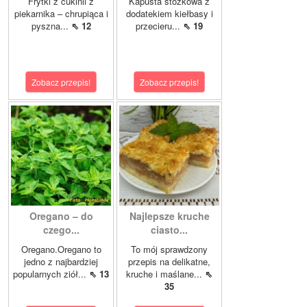
Frytki z cukinii z
Kapusta stożkowa z
piekarnika – chrupiąca i
dodatekiem kiełbasy i
pyszna...
⇖ 12
przecieru...
⇖ 19
Zobacz przepis!
Zobacz przepis!
Oregano – do
Najlepsze kruche
czego...
ciasto...
Oregano.Oregano to
To mój sprawdzony
jedno z najbardziej
przepis na delikatne,
popularnych ziół...
⇖ 13
kruche i maślane...
⇖
35