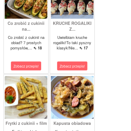
Co zrobić z cukinii
KRUCHE ROGALIKI
na...
Z...
Co zrobić z cukinii na
Uwielbiam kruche
obiad? 7 prostych
rogaliki!To taki pyszny
pomysłów,...
⇖ 18
klasyk!Nie...
⇖ 17
Zobacz przepis!
Zobacz przepis!
Frytki z cukinii + film
Kapusta obiadowa