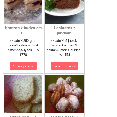
Kruszon z budyniem
Leniuszek z
i...
jabłkami
Skladniki250 gram
Skladniki:5 jablek1
masla3 szklanki maki
szklanka cukru2
pszennej5 lyzek...
⇖
szklanki maki1 cukier...
1778
⇖ 1553
Zobacz przepis!
Zobacz przepis!