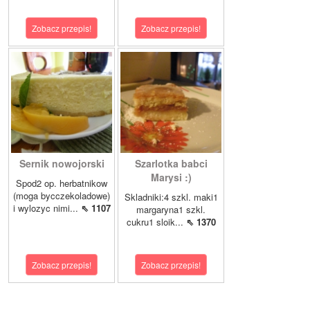
Zobacz przepis!
Zobacz przepis!
Sernik nowojorski
Szarlotka babci
Marysi :)
Spod2 op. herbatnikow
(moga bycczekoladowe)
Skladniki:4 szkl. maki1
i wylozyc nimi...
⇖ 1107
margaryna1 szkl.
cukru1 sloik...
⇖ 1370
Zobacz przepis!
Zobacz przepis!