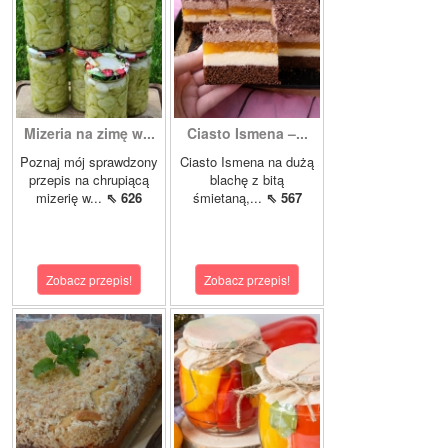
Mizeria na zimę w...
Ciasto Ismena –...
Poznaj mój sprawdzony
Ciasto Ismena na dużą
przepis na chrupiącą
blachę z bitą
mizerię w...
⇖ 626
śmietaną,...
⇖ 567
Zobacz przepis!
Zobacz przepis!