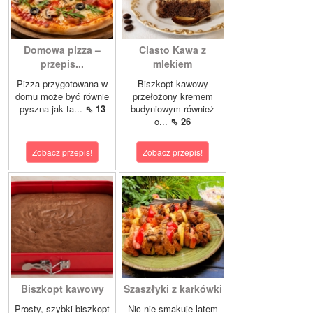
Domowa pizza –
Ciasto Kawa z
przepis...
mlekiem
Pizza przygotowana w
Biszkopt kawowy
domu może być równie
przełożony kremem
pyszna jak ta...
⇖ 13
budyniowym również
o...
⇖ 26
Zobacz przepis!
Zobacz przepis!
Biszkopt kawowy
Szaszłyki z karkówki
Prosty, szybki biszkopt
Nic nie smakuje latem