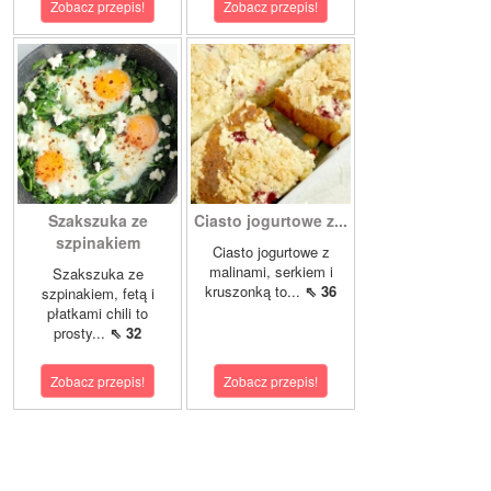
Zobacz przepis!
Zobacz przepis!
Szakszuka ze
Ciasto jogurtowe z...
szpinakiem
Ciasto jogurtowe z
malinami, serkiem i
Szakszuka ze
kruszonką to...
⇖ 36
szpinakiem, fetą i
płatkami chili to
prosty...
⇖ 32
Zobacz przepis!
Zobacz przepis!