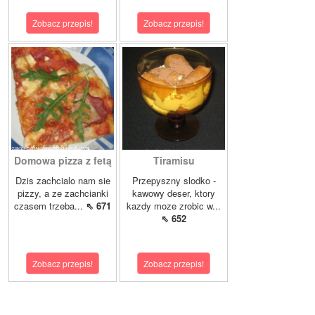
Zobacz przepis!
Zobacz przepis!
Domowa pizza z fetą
Tiramisu
Dzis zachcialo nam sie
Przepyszny slodko -
pizzy, a ze zachcianki
kawowy deser, ktory
czasem trzeba...
⇖ 671
kazdy moze zrobic w...
⇖ 652
Zobacz przepis!
Zobacz przepis!