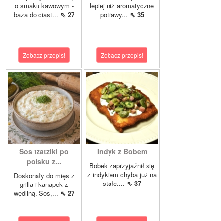
o smaku kawowym -
lepiej niż aromatyczne
baza do ciast...
⇖ 27
potrawy...
⇖ 35
Zobacz przepis!
Zobacz przepis!
Sos tzatziki po
Indyk z Bobem
polsku z...
Bobek zaprzyjaźnił się
z indykiem chyba już na
Doskonały do mięs z
stałe....
⇖ 37
grilla i kanapek z
wędliną. Sos,...
⇖ 27