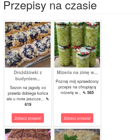
Przepisy na czasie
Drożdżówki z
Mizeria na zimę w...
budyniem...
Poznaj mój sprawdzony
przepis na chrupiącą
Sezon na jagody co
mizerię w...
⇖ 565
prawda dobiega końca
ale u mnie jeszcze...
⇖
619
Zobacz przepis!
Zobacz przepis!