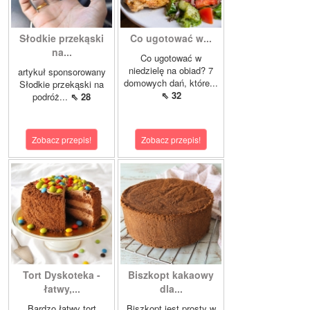
Słodkie przekąski
Co ugotować w...
na...
Co ugotować w
niedzielę na obiad? 7
artykuł sponsorowany
domowych dań, które...
Słodkie przekąski na
⇖ 32
podróż...
⇖ 28
Zobacz przepis!
Zobacz przepis!
Tort Dyskoteka -
Biszkopt kakaowy
łatwy,...
dla...
Bardzo łatwy tort
Biszkopt jest prosty w