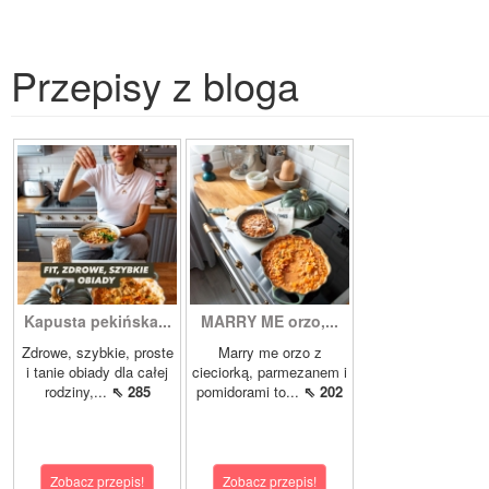
Przepisy z bloga
Kapusta pekińska...
MARRY ME orzo,...
Zdrowe, szybkie, proste
Marry me orzo z
i tanie obiady dla całej
cieciorką, parmezanem i
rodziny,...
⇖ 285
pomidorami to...
⇖ 202
Zobacz przepis!
Zobacz przepis!