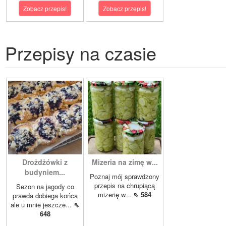
Zobacz przepis!
Zobacz przepis!
Przepisy na czasie
Drożdżówki z
Mizeria na zimę w...
budyniem...
Poznaj mój sprawdzony
przepis na chrupiącą
Sezon na jagody co
mizerię w...
⇖ 584
prawda dobiega końca
ale u mnie jeszcze...
⇖
648