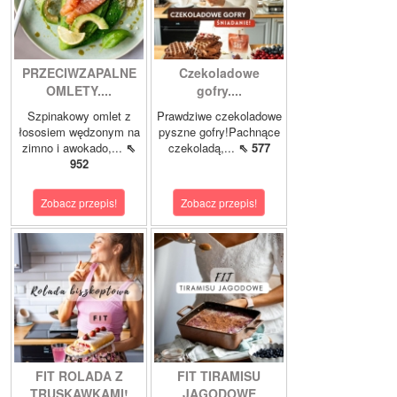
PRZECIWZAPALNE
Czekoladowe
OMLETY....
gofry....
Szpinakowy omlet z
Prawdziwe czekoladowe
łososiem wędzonym na
pyszne gofry!Pachnące
zimno i awokado,...
⇖
czekoladą,...
⇖ 577
952
Zobacz przepis!
Zobacz przepis!
FIT ROLADA Z
FIT TIRAMISU
TRUSKAWKAMI!
JAGODOWE