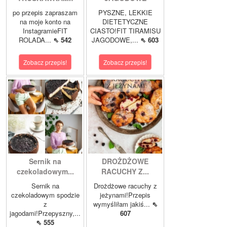
po przepis zapraszam
PYSZNE, LEKKIE
na moje konto na
DIETETYCZNE
InstagramieFIT
CIASTO!FIT TIRAMISU
ROLADA...
⇖ 542
JAGODOWE,...
⇖ 603
Zobacz przepis!
Zobacz przepis!
Sernik na
DROŻDŻOWE
czekoladowym...
RACUCHY Z...
Sernik na
Drożdżowe racuchy z
czekoladowym spodzie
jeżynami!Przepis
z
wymyśliłam jakiś...
⇖
jagodami!Przepyszny,...
607
⇖ 555