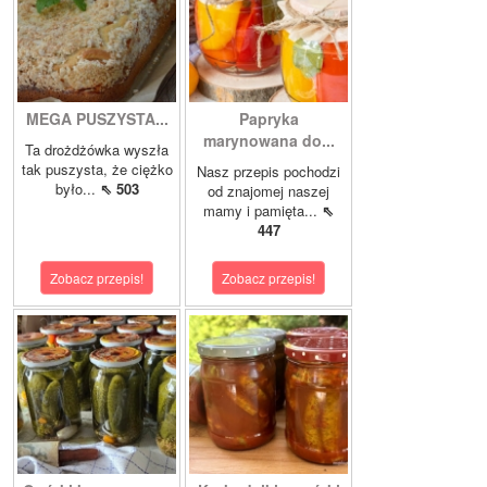
MEGA PUSZYSTA...
Papryka
marynowana do...
Ta drożdżówka wyszła
tak puszysta, że ciężko
Nasz przepis pochodzi
było...
⇖ 503
od znajomej naszej
mamy i pamięta...
⇖
447
Zobacz przepis!
Zobacz przepis!