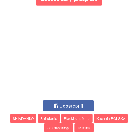
Udostępnij
ŚNIADANKO
Śniadanie
Placki smażone
Kuchnia POLSKA
Coś słodkiego
15 minut