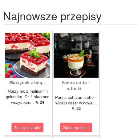
Najnowsze przepisy
Murzynek z bitą...
Panna cotta –
włoski...
Murzynek z malinami i
galaretką Dziś skromne
Panna cotta amaretto –
wszystkim...
⇖ 24
włoski deser w nowej...
⇖ 23
Zobacz przepis!
Zobacz przepis!