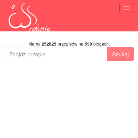
Toggl
naviga
Mamy
252825
przepisów na
598
blogach.