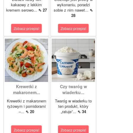
kakaowy z lekkim
wykonaniu, poradzi
kremem serowo...
⇖ 27
sobie z nim nawet...
⇖
28
Zobacz przepis!
Zobacz przepis!
Krewetki z
Czy twaróg w
makaronem...
wiaderku...
Krewetki z makaronem
Twaróg w wiaderku to
ryżowym i pomidorami
ten produkt, który
–...
⇖ 20
„ratuje”...
⇖ 34
Zobacz przepis!
Zobacz przepis!