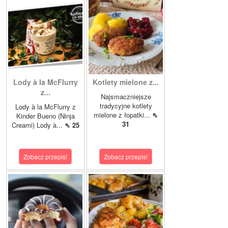
Lody à la McFlurry
Kotlety mielone z...
z...
Najsmaczniejsze
tradycyjne kotlety
Lody à la McFlurry z
mielone z łopatki...
⇖
Kinder Bueno (Ninja
31
Creami) Lody à...
⇖ 25
Zobacz przepis!
Zobacz przepis!