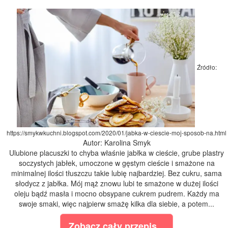
Źródło:
https://smykwkuchni.blogspot.com/2020/01/jabka-w-ciescie-moj-sposob-na.html
Autor: Karolina Smyk
Ulubione placuszki to chyba właśnie jabłka w cieście, grube plastry
soczystych jabłek, umoczone w gęstym cieście i smażone na
minimalnej ilości tłuszczu takie lubię najbardziej. Bez cukru, sama
słodycz z jabłka. Mój mąż znowu lubi te smażone w dużej ilości
oleju bądź masła i mocno obsypane cukrem pudrem. Każdy ma
swoje smaki, więc najpierw smażę kilka dla siebie, a potem...
Zobacz cały przepis...