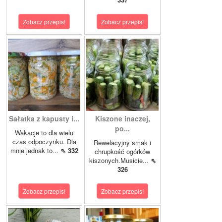
Zobacz przepis!
Zobacz przepis!
Sałatka z kapusty i...
Kiszone inaczej,
po...
Wakacje to dla wielu
czas odpoczynku. Dla
Rewelacyjny smak i
mnie jednak to...
⇖ 332
chrupkość ogórków
kiszonych.Musicie...
⇖
326
Zobacz przepis!
Zobacz przepis!