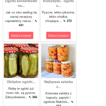
Ogórki konserwowe
Krokodylki - ogórki
na...
z...
Jak co roku według tej
Pyszne, lekko pikantne,
samej receptury
lekko słodkie,
zaprawiamy nasze...
⇖
chrupiące,...
⇖ 370
441
Zobacz przepis!
Zobacz przepis!
Obłędne ogórki...
Najlepsza sałatka
z...
Robię te ogórki już
trzeci rok, są pyszne.
Kolorowa sałatka z
Zdecydowanie...
⇖ 366
kapusty, papryki i
ogórków Niektóre...
⇖
337