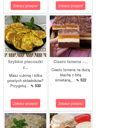
Zobacz przepis!
Zobacz przepis!
Szybkie placuszki
Ciasto Ismena –...
z...
Ciasto Ismena na dużą
blachę z bitą
Masz cukinię i kilka
śmietaną,...
⇖ 522
prostych składników?
Przygotuj...
⇖ 530
Zobacz przepis!
Zobacz przepis!