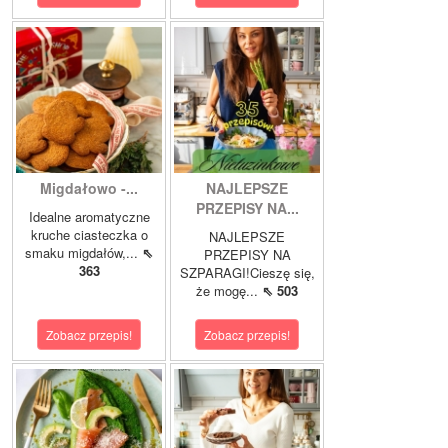
Migdałowo -...
NAJLEPSZE
PRZEPISY NA...
Idealne aromatyczne
kruche ciasteczka o
NAJLEPSZE
smaku migdałów,...
⇖
PRZEPISY NA
363
SZPARAGI!Cieszę się,
że mogę...
⇖ 503
Zobacz przepis!
Zobacz przepis!