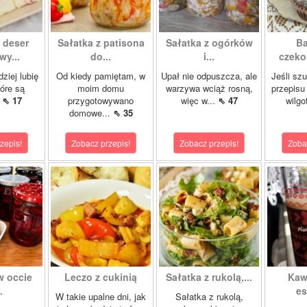
 deser
Sałatka z patisona
Sałatka z ogórków
Ba
wy...
do...
i...
czeko
ziej lubię
Od kiedy pamiętam, w
Upał nie odpuszcza, ale
Jeśli sz
tóre są
moim domu
warzywa wciąż rosną,
przepisu
.
⇖ 17
przygotowywano
więc w...
⇖ 47
wilgo
domowe...
⇖ 35
zepis!
Zobacz przepis!
Zobacz przepis!
Zoba
w occie
Leczo z cukinią
Sałatka z rukolą,...
Kaw
.
es
W takie upalne dni, jak
Sałatka z rukolą,