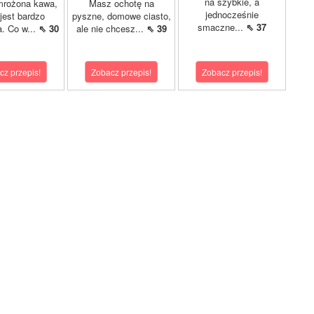
na szybkie, a
mrożona kawa,
Masz ochotę na
jednocześnie
 jest bardzo
pyszne, domowe ciasto,
smaczne...
⇖ 37
a. Co w...
⇖ 30
ale nie chcesz...
⇖ 39
cz przepis!
Zobacz przepis!
Zobacz przepis!