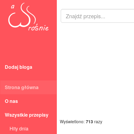
Dodaj bloga
Strona główna
O nas
Wszystkie przepisy
Wyświetlono:
713
razy
Hity dnia