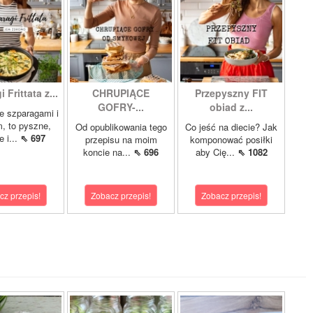
 Frittata z...
CHRUPIĄCE
Przepyszny FIT
GOFRY-...
obiad z...
ze szparagami i
, to pyszne,
Od opublikowania tego
Co jeść na diecie? Jak
 i...
⇖ 697
przepisu na moim
komponować posiłki
koncie na...
⇖ 696
aby Cię...
⇖ 1082
cz przepis!
Zobacz przepis!
Zobacz przepis!