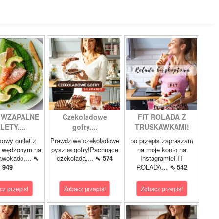
IWZAPALNE
Czekoladowe
FIT ROLADA Z
LETY....
gofry....
TRUSKAWKAMI!
kowy omlet z
Prawdziwe czekoladowe
po przepis zapraszam
m wędzonym na
pyszne gofry!Pachnące
na moje konto na
 awokado,...
⇖
czekoladą,...
⇖ 574
InstagramieFIT
949
ROLADA...
⇖ 542
cz przepis!
Zobacz przepis!
Zobacz przepis!