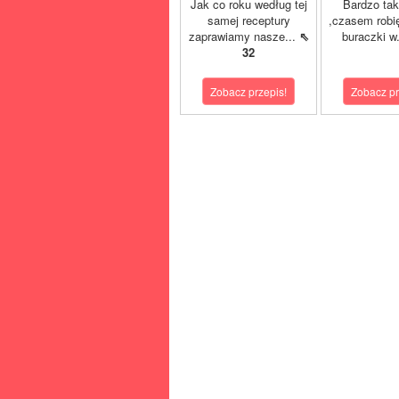
Jak co roku według tej
Bardzo tak
samej receptury
,czasem robi
zaprawiamy nasze...
⇖
buraczki w
32
Zobacz przepis!
Zobacz pr