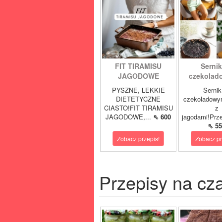
FIT TIRAMISU
Sernik
JAGODOWE
czekolad
PYSZNE, LEKKIE
Sernik
DIETETYCZNE
czekoladowy
CIASTO!FIT TIRAMISU
z
JAGODOWE,...
⇖ 600
jagodami!Prze
⇖ 55
Zobacz przepis!
Zobacz pr
Przepisy na cz