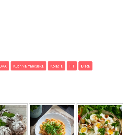
LSKA
Kuchnia francuska
Kolacja
FIT
Dieta