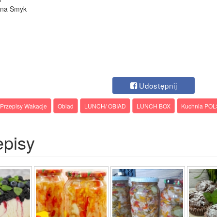
lina Smyk
Udostępnij
Przepisy Wakacje
Obiad
LUNCH/ OBIAD
LUNCH BOX
Kuchnia PO
episy