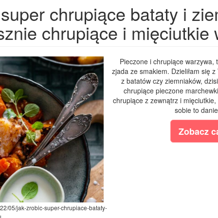
 super chrupiące bataty i z
znie chrupiące i mięciutkie 
Pieczone i chrupiące warzywa, t
zjada ze smakiem. Dzieliłam się z 
z batatów czy ziemniaków, dzis
chrupiące pieczone marchewki, 
chrupiące z zewnątrz i mięciutkie
sobie to dani
Zobacz ca
22/05/jak-zrobic-super-chrupiace-bataty-
l