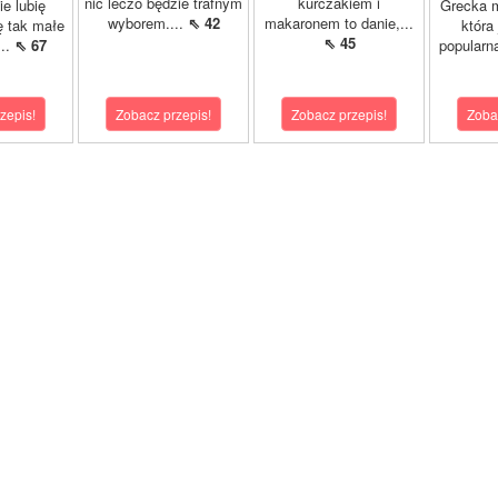
nic leczo będzie trafnym
kurczakiem i
ie lubię
Grecka 
wyborem....
⇖ 42
makaronem to danie,...
ę tak małe
która
⇖ 45
...
⇖ 67
popularn
zepis!
Zobacz przepis!
Zobacz przepis!
Zoba