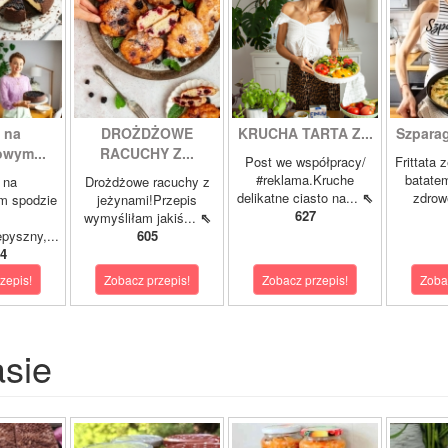
 na
DROŻDŻOWE
KRUCHA TARTA Z...
Szparagi
owym...
RACUCHY Z...
Post we współpracy/
Frittata 
#reklama.Kruche
batatem
 na
Drożdżowe racuchy z
delikatne ciasto na...
⇖
zdrowe
m spodzie
jeżynami!Przepis
627
wymyśliłam jakiś...
⇖
pyszny,...
605
4
zepis!
Zobacz przepis!
Zobacz przepis!
Zoba
asie