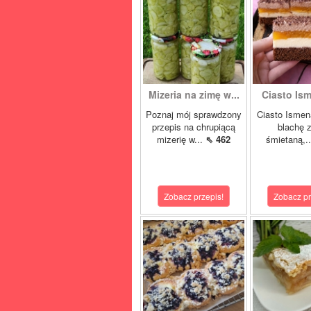
Mizeria na zimę w...
Ciasto Ism
Poznaj mój sprawdzony
Ciasto Ismen
przepis na chrupiącą
blachę z
mizerię w...
⇖ 462
śmietaną,.
Zobacz przepis!
Zobacz pr