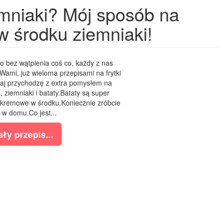
iemniaki? Mój sposób na
w środku ziemniaki!
o bez wątpienia coś co, każdy z nas
Wami, już wieloma przepisami na frytki
iaj przychodzę z extra pomysłem na
ziemniaki i bataty.Bataty są super
, kremowe w środku.Koniecznie zróbcie
e w domu.Co jest...
ły przepis...