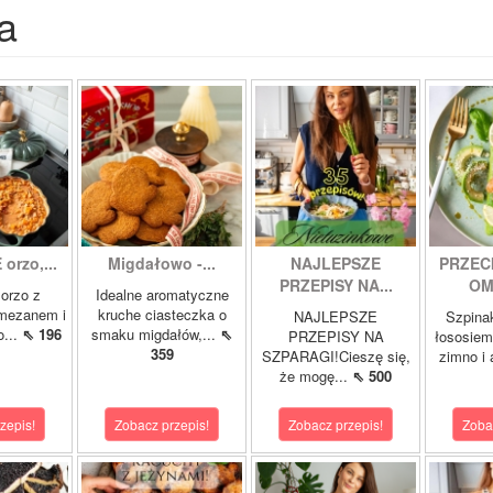
a
orzo,...
Migdałowo -...
NAJLEPSZE
PRZEC
PRZEPISY NA...
OM
orzo z
Idealne aromatyczne
rmezanem i
kruche ciasteczka o
NAJLEPSZE
Szpina
o...
⇖ 196
smaku migdałów,...
⇖
PRZEPISY NA
łososie
359
SZPARAGI!Cieszę się,
zimno i
że mogę...
⇖ 500
zepis!
Zobacz przepis!
Zobacz przepis!
Zoba