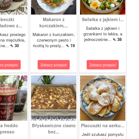
beczki
Makaron z
Sałatka z jajkiem i...
ladowe z...
kurczakiem,...
Sałatka z jajkiem i
grzankami to lekka, a
ukasz prostego
Makaron z kurczakiem,
jednocześnie...
⇖ 38
 na mięciutkie,
czerwonym pesto i
tne...
⇖ 30
ricottą to prosty...
⇖ 19
cz przepis!
Zobacz przepis!
Zobacz przepis!
a freddo
Błyskawiczne ciasto
Placuszki na serku...
presso
bez...
Jeśli szukasz pomysłu