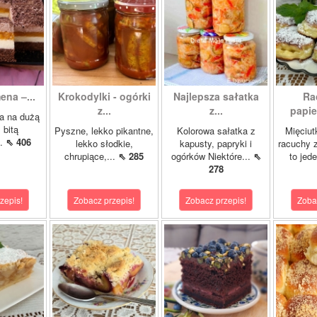
ena –...
Krokodylki - ogórki
Najlepsza sałatka
Ra
z...
z...
papie
a na dużą
 bitą
Pyszne, lekko pikantne,
Kolorowa sałatka z
Mięciut
..
⇖ 406
lekko słodkie,
kapusty, papryki i
racuchy 
chrupiące,...
⇖ 285
ogórków Niektóre...
⇖
to jede
278
zepis!
Zobacz przepis!
Zobacz przepis!
Zoba