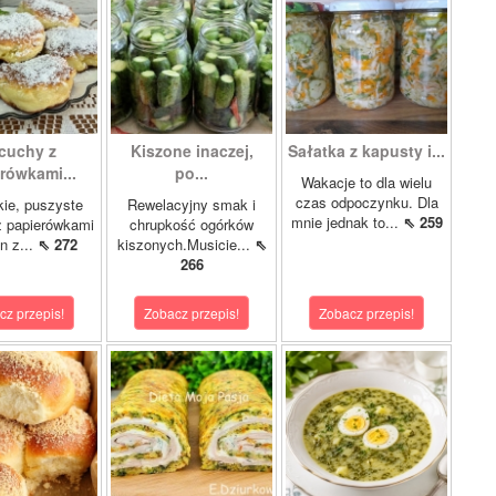
cuchy z
Kiszone inaczej,
Sałatka z kapusty i...
rówkami...
po...
Wakacje to dla wielu
czas odpoczynku. Dla
kie, puszyste
Rewelacyjny smak i
mnie jednak to...
⇖ 259
z papierówkami
chrupkość ogórków
n z...
⇖ 272
kiszonych.Musicie...
⇖
266
cz przepis!
Zobacz przepis!
Zobacz przepis!