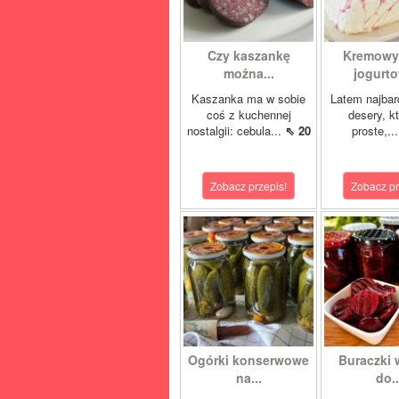
Czy kaszankę
Kremowy
można...
jogurto
Kaszanka ma w sobie
Latem najbard
coś z kuchennej
desery, k
nostalgii: cebula...
⇖ 20
proste,..
Zobacz przepis!
Zobacz pr
Ogórki konserwowe
Buraczki 
na...
do..