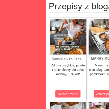
Przepisy z blog
Kapusta pekińska...
MARRY ME 
Zdrowe, szybkie, proste
Marry me 
i tanie obiady dla całej
cieciorką, pa
rodziny,...
⇖ 282
pomidorami t
Zobacz przepis!
Zobacz pr