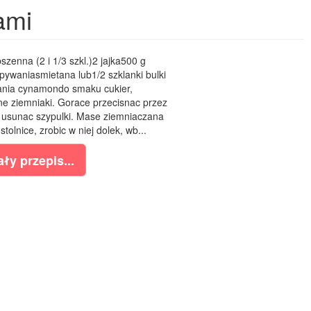
ami
zenna (2 i 1/3 szkl.)2 jajka500 g
pywaniasmietana lub1/2 szklanki bulki
ania cynamondo smaku cukier,
e ziemniaki. Gorace przecisnac przez
 usunac szypulki. Mase ziemniaczana
lnice, zrobic w niej dolek, wb...
ły przepis...