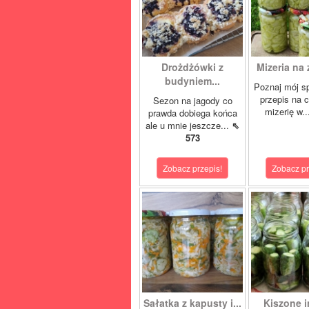
Drożdżówki z
Mizeria na 
budyniem...
Poznaj mój s
przepis na 
Sezon na jagody co
mizerię w.
prawda dobiega końca
ale u mnie jeszcze...
⇖
573
Zobacz przepis!
Zobacz pr
Sałatka z kapusty i...
Kiszone i