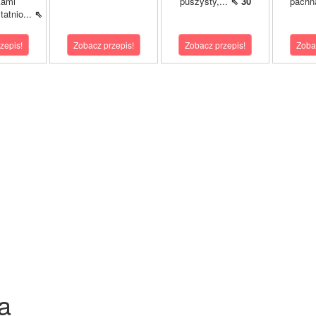
kami
puszysty,...
⇖ 30
pachn
atnio...
⇖
zepis!
Zobacz przepis!
Zobacz przepis!
Zoba
a