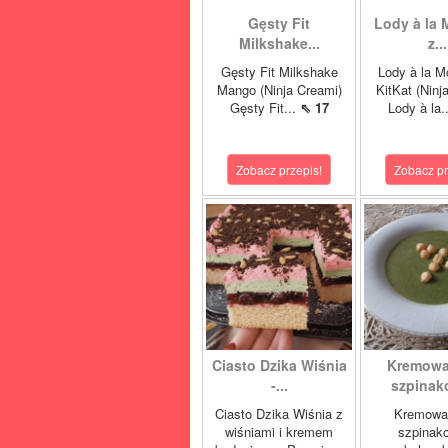
Gęsty Fit
Lody à la 
Milkshake...
z...
Gęsty Fit Milkshake
Lody à la M
Mango (Ninja Creami)
KitKat (Ninj
Gęsty Fit...
⇖ 17
Lody à la.
Zobacz przepis!
Zobacz pr
Ciasto Dzika Wiśnia
Kremowa
-...
szpinako
Ciasto Dzika Wiśnia z
Kremowa
wiśniami i kremem
szpinak