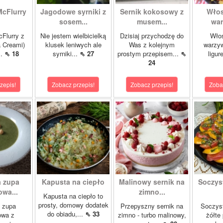
McFlurry
Jagodowe syrniki z
Sernik kokosowy z
Włos
sosem...
musem...
war
cFlurry z
Nie jestem wielbicielką
Dzisiaj przychodzę do
Włos
a Creami)
klusek leniwych ale
Was z kolejnym
warzyw
..
⇖ 18
syrniki...
⇖ 27
prostym przepisem...
⇖
ligur
24
zepis!
Zobacz przepis!
Zobacz przepis!
Zoba
 zupa
Kapusta na ciepło
Malinowy sernik na
Soczys
wa...
zimno...
Kapusta na ciepło to
prosty, domowy dodatek
 zupa
Przepyszny sernik na
Soczyst
do obiadu,...
⇖ 33
owa z
zimno - turbo malinowy,
żółte