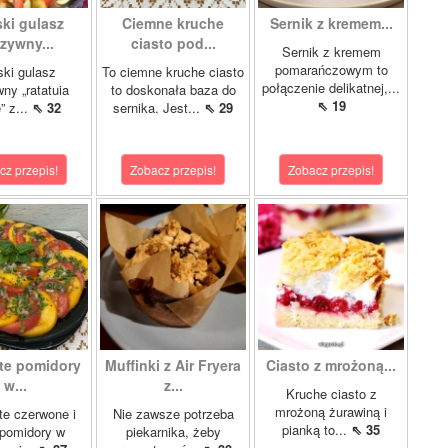
ki gulasz
Ciemne kruche
Sernik z kremem...
zywny...
ciasto pod...
Sernik z kremem
pomarańczowym to
ki gulasz
To ciemne kruche ciasto
połączenie delikatnej,...
ny „ratatuia
to doskonała baza do
⇖ 19
e” z...
⇖ 32
sernika. Jest...
⇖ 29
cz przepis!
Zobacz przepis!
Zobacz przepis!
te pomidory
Muffinki z Air Fryera
Ciasto z mrożoną...
w...
z...
Kruche ciasto z
mrożoną żurawiną i
e czerwone i
Nie zawsze potrzeba
pianką to...
⇖ 35
 pomidory w
piekarnika, żeby