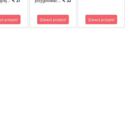
ącej...
⇖ 37
przygotować...
⇖ 33
cz przepis!
Zobacz przepis!
Zobacz przepis!