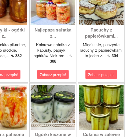
lki - ogórki
Najlepsza sałatka
Racuchy z
z...
z...
papierówkami...
ekko pikantne,
Kolorowa sałatka z
Mięciutkie, puszyste
o słodkie,
kapusty, papryki i
racuchy z papierówkami
ce,...
⇖ 332
ogórków Niektóre...
⇖
to jeden z...
⇖ 304
308
cz przepis!
Zobacz przepis!
Zobacz przepis!
a z patisona
Ogórki kiszone w
Cukinia w zalewie