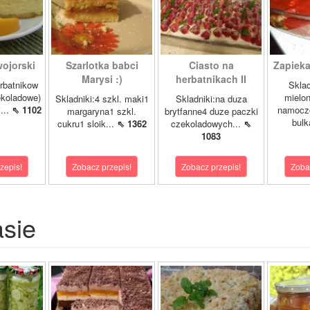
ojorski
Szarlotka babci
Ciasto na
Zapieka
Marysi :)
herbatnikach II
rbatnikow
Sklad
koladowe)
mielo
Skladniki:4 szkl. maki1
Skladniki:na duza
...
⇖ 1102
namocz
margaryna1 szkl.
brytfanne4 duze paczki
bulk
cukru1 sloik...
⇖ 1362
czekoladowych...
⇖
1083
zepis!
Zobacz przepis!
Zobacz przepis!
Zoba
asie