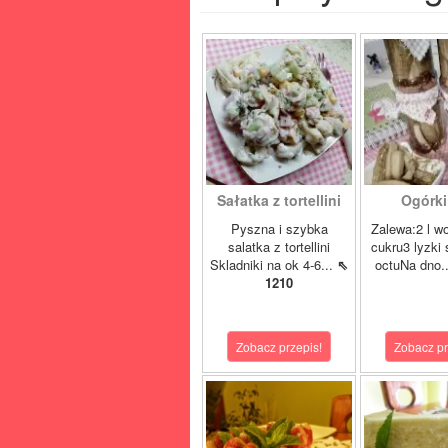
Sałatka z tortellini
Ogórki 
Pyszna i szybka
Zalewa:2 l w
salatka z tortellini
cukru3 lyzki 
Skladniki na ok 4-6...
⇖
octuNa dno.
1210
Zobacz przepis!
Zobacz pr