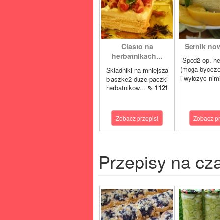
Ciasto na
Sernik now
herbatnikach...
Spod2 op. he
(moga byccze
Skladniki na mniejsza
i wylozyc nimi
blaszke2 duze paczki
herbatnikow...
⇖ 1121
Zobacz przepis!
Zobacz pr
Przepisy na cz