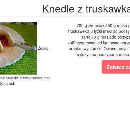
Knedle z truskawk
700 g ziemniaki350 g maka ps
truskawek2-3 lyzki maki do podsy
tartej70 g maslodo posyp
solPrzygotowanie:Ugotowac obran
Źródło:
praske, wystudzic. Owoce umyc i
wylozyc na podsypana maka sto
Zobacz ca
016/07/knedle-z-truskawkami.html
a Szczech