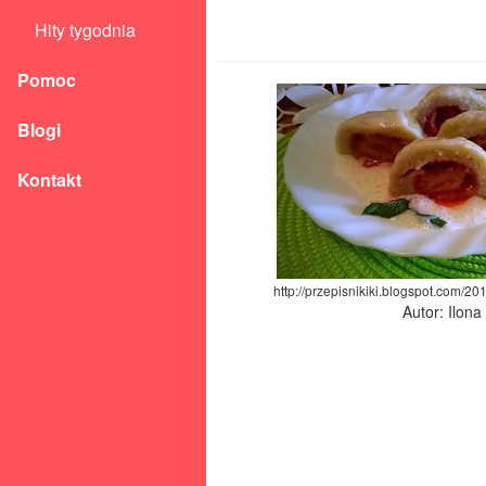
Hity tygodnia
Pomoc
Blogi
Kontakt
http://przepisnikiki.blogspot.com/2
Autor: Ilon