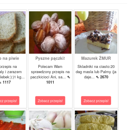
b na piwie
Pyszne pączki!
Mazurek ŻMUR
przepis na
Polecam Wam
Skladniki na ciasto:20
ly i zarazem
sprawdzony przepis na
dag masla lub Palmy (ja
lebek:):)1 kg...
paczkicioci Ani, sa...
⇖
daje...
⇖ 2670
⇖ 1117
1011
cz przepis!
Zobacz przepis!
Zobacz przepis!