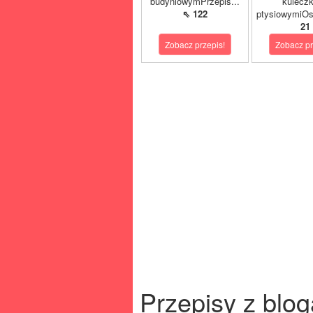
budyniowymPrzepis...
kulecz
⇖ 122
ptysiowymiOst
21
Zobacz przepis!
Zobacz pr
Przepisy z blog