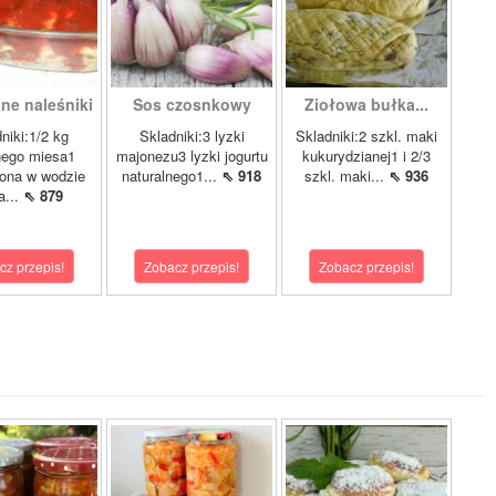
ne naleśniki
Sos czosnkowy
Ziołowa bułka...
niki:1/2 kg
Skladniki:3 lyzki
Skladniki:2 szkl. maki
nego miesa1
majonezu3 lyzki jogurtu
kukurydzianej1 i 2/3
ona w wodzie
naturalnego1...
⇖ 918
szkl. maki...
⇖ 936
a...
⇖ 879
cz przepis!
Zobacz przepis!
Zobacz przepis!