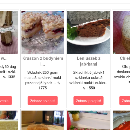
w...
Kruszon z budyniem
Leniuszek z
Chle
i...
jabłkami
ody60 dag
Oto 
soli1 szkl.
doskona
Skladniki250 gram
Skladniki:5 jablek1
..
⇖ 1332
szybki ch
masla3 szklanki maki
szklanka cukru2
pszennej5 lyzek...
⇖
szklanki maki1 cukier...
1775
⇖ 1550
zepis!
Zobacz przepis!
Zobacz przepis!
Zoba