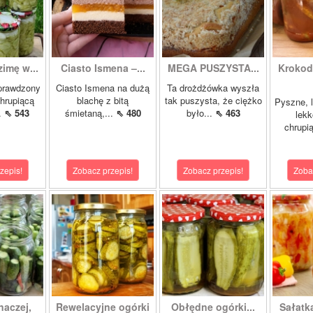
zimę w...
Ciasto Ismena –...
MEGA PUSZYSTA...
Krokody
prawdzony
Ciasto Ismena na dużą
Ta drożdżówka wyszła
chrupiącą
blachę z bitą
tak puszysta, że ciężko
Pyszne, l
..
⇖ 543
śmietaną,...
⇖ 480
było...
⇖ 463
lekk
chrupią
zepis!
Zobacz przepis!
Zobacz przepis!
Zoba
naczej,
Rewelacyjne ogórki
Obłędne ogórki...
Sałatk