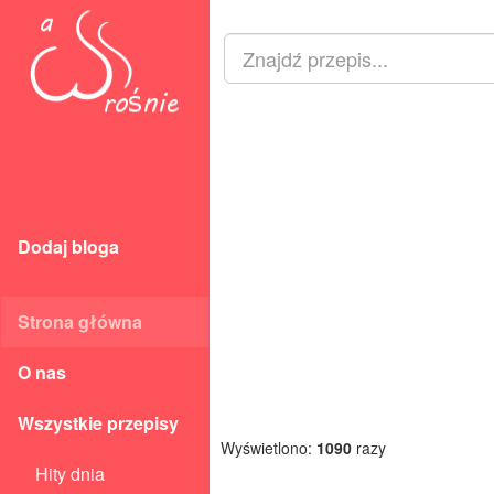
Dodaj bloga
Strona główna
O nas
Wszystkie przepisy
Wyświetlono:
1090
razy
Hity dnia