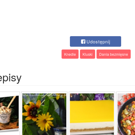
Udostępnij
Knedle
Kluski
Dania bezmięsne
episy