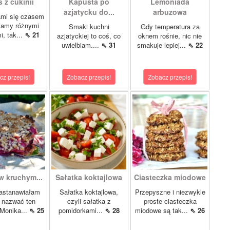
 z cukinii
Kapusta po
Lemoniada
azjatycku do...
arbuzowa
ami się czasem
iamy różnymi
Smaki kuchni
Gdy temperatura za
i, tak...
⇖ 21
azjatyckiej to coś, co
oknem rośnie, nic nie
uwielbiam....
⇖ 31
smakuje lepiej...
⇖ 22
cz przepis!
Zobacz przepis!
Zobacz przepis!
w kruchym...
Sałatka koktajlowa
Ciasteczka miodowe
astanawiałam
Sałatka koktajlowa,
Przepyszne i niezwykle
k nazwać ten
czyli sałatka z
proste ciasteczka
 Monika...
⇖ 25
pomidorkami...
⇖ 28
miodowe są tak...
⇖ 26