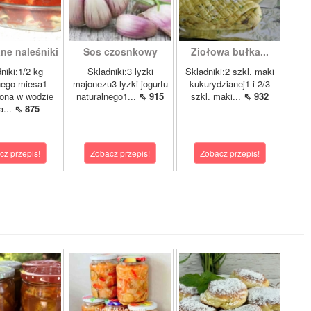
ne naleśniki
Sos czosnkowy
Ziołowa bułka...
niki:1/2 kg
Skladniki:3 lyzki
Skladniki:2 szkl. maki
nego miesa1
majonezu3 lyzki jogurtu
kukurydzianej1 i 2/3
ona w wodzie
naturalnego1...
⇖ 915
szkl. maki...
⇖ 932
a...
⇖ 875
cz przepis!
Zobacz przepis!
Zobacz przepis!