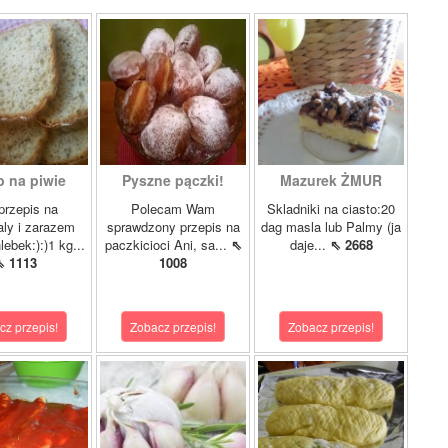
b na piwie
Pyszne pączki!
Mazurek ŻMUR
przepis na
Polecam Wam
Skladniki na ciasto:20
ly i zarazem
sprawdzony przepis na
dag masla lub Palmy (ja
lebek:):)1 kg...
paczkicioci Ani, sa...
⇖
daje...
⇖ 2668
⇖ 1113
1008
cz przepis!
Zobacz przepis!
Zobacz przepis!