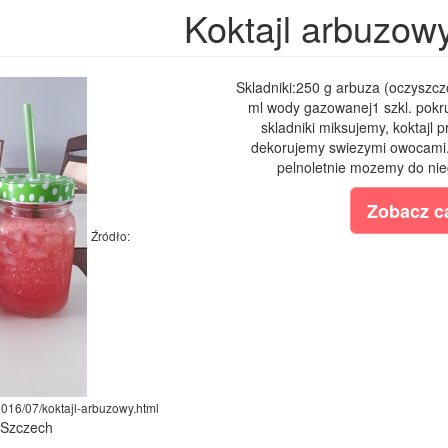
Koktajl arbuzow
Skladniki:250 g arbuza (oczyszcz
ml wody gazowanej1 szkl. pok
skladniki miksujemy, koktajl 
dekorujemy swiezymi owocami. 
pelnoletnie mozemy do nie
Zobacz ca
Źródło:
/2016/07/koktajl-arbuzowy.html
a Szczech