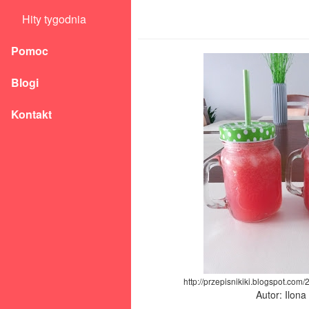
Hity tygodnia
Pomoc
Blogi
Kontakt
http://przepisnikiki.blogspot.com
Autor: Ilon