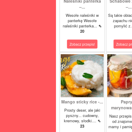
Naleśniki panterka
Schabowe 
–...
–...
Wesołe naleśniki w
Są takie obia
panterkę Wesołe
zapachu ni
naleśniki panterka...
⇖
pomylić z.
20
Zobacz przepis!
Zobacz pr
Mango sticky rice -...
Papr
marynowan
Prosty deser, ale jaki
pyszny... cudowny,
Nasz przepis
kremowy, słodki....
⇖
od znajome
23
mamy i pamię