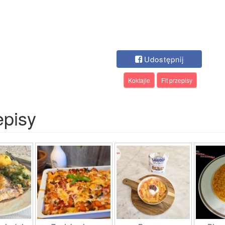
Udostępnij
Koktajle
Fit przepisy
episy