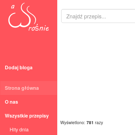
Dodaj bloga
Strona główna
O nas
Wszystkie przepisy
Wyświetlono:
781
razy
Hity dnia