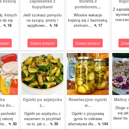
z kością
Zapiekanka z
Buratta z
Bigos
kopytkami
pomidorem,...
Z sąsiad
wymien
dy, których
Jeśli szukasz pomysłu
Włoskie wakacje
rzeczam
e da się
na sycący, prosty i
kojarzą się z beztroską,
..
⇖ 18
wyjątkowo...
⇖ 16
słońcem,...
⇖ 17
zepis!
Zobacz przepis!
Zobacz przepis!
Zoba
yka
Ogórki po azjatycku
Rewelacyjne ogórki
Maliny 
a do...
z...
w...
Długo z
się ja
 pochodzi
Ogórki po azjatycku z
Ogórki z przyprawą
deser bo
j naszej
sezamem to przykład
gyros to ciekawa
ta...
⇖ 30
na to, jak z...
⇖ 30
alternatywa dla...
⇖ 144