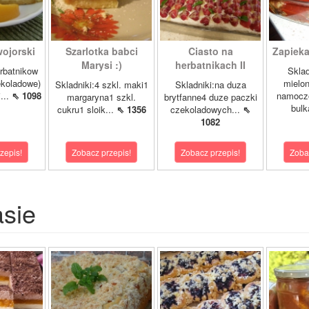
ojorski
Szarlotka babci
Ciasto na
Zapieka
Marysi :)
herbatnikach II
rbatnikow
Sklad
koladowe)
mielo
Skladniki:4 szkl. maki1
Skladniki:na duza
...
⇖ 1098
namocz
margaryna1 szkl.
brytfanne4 duze paczki
bulk
cukru1 sloik...
⇖ 1356
czekoladowych...
⇖
1082
zepis!
Zobacz przepis!
Zobacz przepis!
Zoba
asie