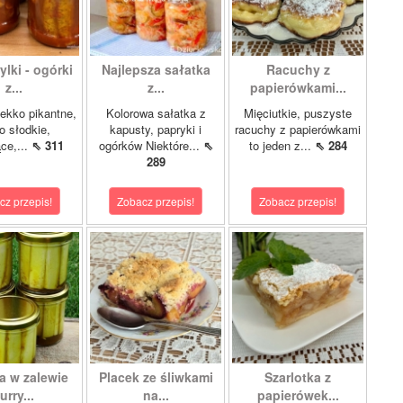
lki - ogórki
Najlepsza sałatka
Racuchy z
z...
z...
papierówkami...
ekko pikantne,
Kolorowa sałatka z
Mięciutkie, puszyste
o słodkie,
kapusty, papryki i
racuchy z papierówkami
ce,...
⇖ 311
ogórków Niektóre...
⇖
to jeden z...
⇖ 284
289
cz przepis!
Zobacz przepis!
Zobacz przepis!
a w zalewie
Placek ze śliwkami
Szarlotka z
urry...
na...
papierówek...