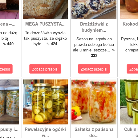
ena –...
MEGA PUSZYSTA...
Drożdżówki z
Krokody
budyniem...
a na dużą
Ta drożdżówka wyszła
 bitą
tak puszysta, że ciężko
Sezon na jagody co
Pyszne, l
..
⇖ 449
było...
⇖ 424
prawda dobiega końca
lekk
ale u mnie jeszcze...
⇖
chrupią
332
zepis!
Zobacz przepis!
Zobacz przepis!
Zoba
pusty i...
Rewelacyjne ogórki
Sałatka z patisona
Cukini
w...
do...
c
dla wielu