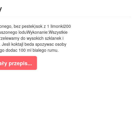
y
onego, bez pestek)sok z 1 limonki200
ruszonego loduWykonanie:Wszystkie
przelewamy do wysokich szklanek i
Jesli koktajl beda spozywac osoby
go dodac 100 ml bialego rumu.
ły przepis...