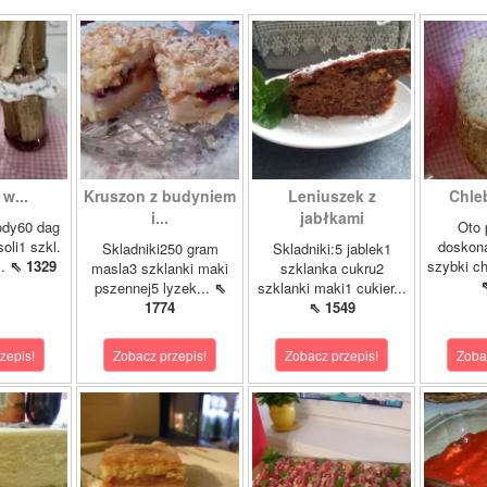
w...
Kruszon z budyniem
Leniuszek z
Chle
i...
jabłkami
ody60 dag
Oto 
soli1 szkl.
doskona
Skladniki250 gram
Skladniki:5 jablek1
..
⇖ 1329
szybki ch
masla3 szklanki maki
szklanka cukru2
pszennej5 lyzek...
⇖
szklanki maki1 cukier...
1774
⇖ 1549
zepis!
Zobacz przepis!
Zobacz przepis!
Zoba