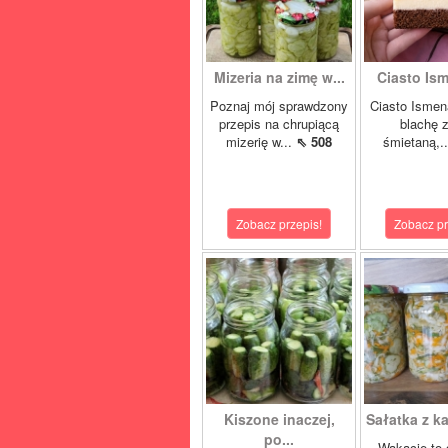
Mizeria na zimę w...
Ciasto Ism
Poznaj mój sprawdzony
Ciasto Ismen
przepis na chrupiącą
blachę z
mizerię w...
⇖ 508
śmietaną,.
Zobacz przepis!
Zobacz pr
Kiszone inaczej,
Sałatka z ka
po...
Wakacje to 