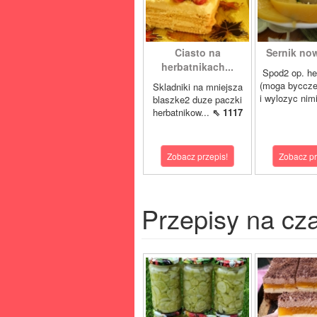
Ciasto na
Sernik now
herbatnikach...
Spod2 op. he
(moga byccze
Skladniki na mniejsza
i wylozyc nimi
blaszke2 duze paczki
herbatnikow...
⇖ 1117
Zobacz przepis!
Zobacz pr
Przepisy na cz