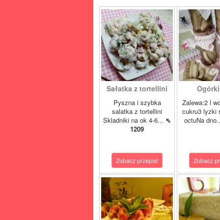
Sałatka z tortellini
Ogórki 
Pyszna i szybka
Zalewa:2 l w
salatka z tortellini
cukru3 lyzki 
Skladniki na ok 4-6...
⇖
octuNa dno.
1209
Zobacz przepis!
Zobacz pr