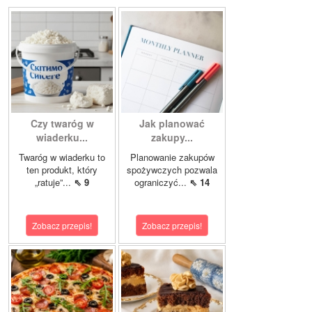
Czy twaróg w
Jak planować
wiaderku...
zakupy...
Twaróg w wiaderku to
Planowanie zakupów
ten produkt, który
spożywczych pozwala
„ratuje”...
⇖ 9
ograniczyć...
⇖ 14
Zobacz przepis!
Zobacz przepis!