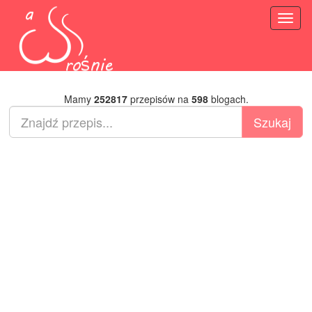
Toggl
naviga
Mamy
252817
przepisów na
598
blogach.