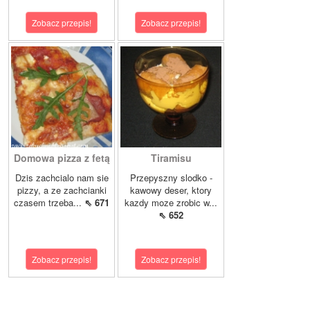
Zobacz przepis!
Zobacz przepis!
Domowa pizza z fetą
Tiramisu
Dzis zachcialo nam sie
Przepyszny slodko -
pizzy, a ze zachcianki
kawowy deser, ktory
czasem trzeba...
⇖ 671
kazdy moze zrobic w...
⇖ 652
Zobacz przepis!
Zobacz przepis!