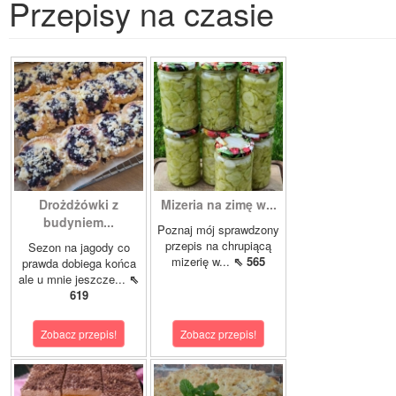
Przepisy na czasie
Drożdżówki z
Mizeria na zimę w...
budyniem...
Poznaj mój sprawdzony
przepis na chrupiącą
Sezon na jagody co
mizerię w...
⇖ 565
prawda dobiega końca
ale u mnie jeszcze...
⇖
619
Zobacz przepis!
Zobacz przepis!