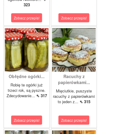
323
Zobacz przepis!
Zobacz przepis!
Obłędne ogórki...
Racuchy z
papierówkami...
Robię te ogórki już
trzeci rok, są pyszne.
Mięciutkie, puszyste
Zdecydowanie...
⇖ 317
racuchy z papierówkami
to jeden z...
⇖ 315
Zobacz przepis!
Zobacz przepis!