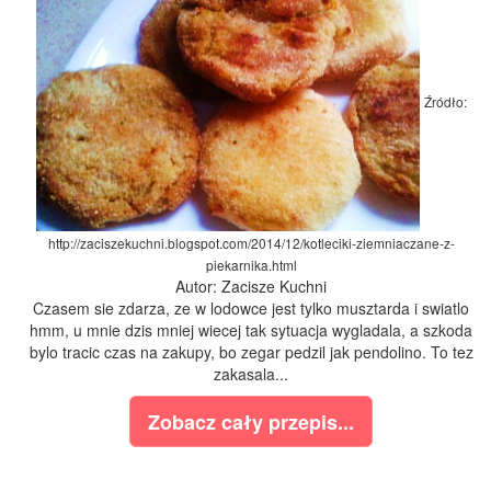
Źródło:
http://zaciszekuchni.blogspot.com/2014/12/kotleciki-ziemniaczane-z-
piekarnika.html
Autor: Zacisze Kuchni
Czasem sie zdarza, ze w lodowce jest tylko musztarda i swiatlo
hmm, u mnie dzis mniej wiecej tak sytuacja wygladala, a szkoda
bylo tracic czas na zakupy, bo zegar pedzil jak pendolino. To tez
zakasala...
Zobacz cały przepis...