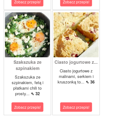
Zobacz przepis!
Zobacz przepis!
Szakszuka ze
Ciasto jogurtowe z...
szpinakiem
Ciasto jogurtowe z
malinami, serkiem i
Szakszuka ze
kruszonką to...
⇖ 36
szpinakiem, fetą i
płatkami chili to
prosty...
⇖ 32
Zobacz przepis!
Zobacz przepis!