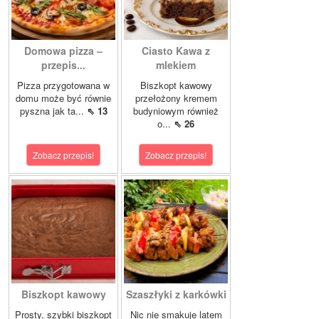
Domowa pizza –
Ciasto Kawa z
przepis...
mlekiem
Pizza przygotowana w
Biszkopt kawowy
domu może być równie
przełożony kremem
pyszna jak ta...
⇖ 13
budyniowym również
o...
⇖ 26
Zobacz przepis!
Zobacz przepis!
Biszkopt kawowy
Szaszłyki z karkówki
Prosty, szybki biszkopt
Nic nie smakuje latem