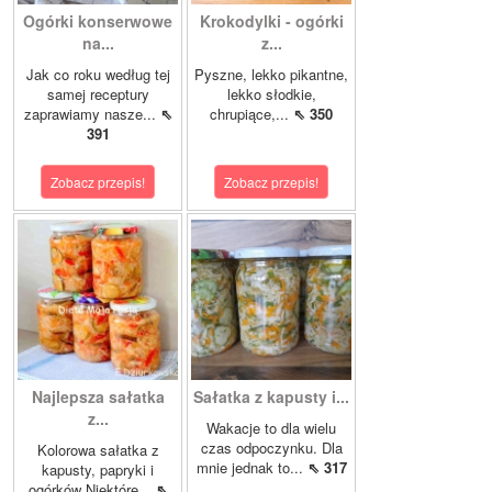
Ogórki konserwowe
Krokodylki - ogórki
na...
z...
Jak co roku według tej
Pyszne, lekko pikantne,
samej receptury
lekko słodkie,
zaprawiamy nasze...
⇖
chrupiące,...
⇖ 350
391
Zobacz przepis!
Zobacz przepis!
Najlepsza sałatka
Sałatka z kapusty i...
z...
Wakacje to dla wielu
czas odpoczynku. Dla
Kolorowa sałatka z
mnie jednak to...
⇖ 317
kapusty, papryki i
ogórków Niektóre...
⇖