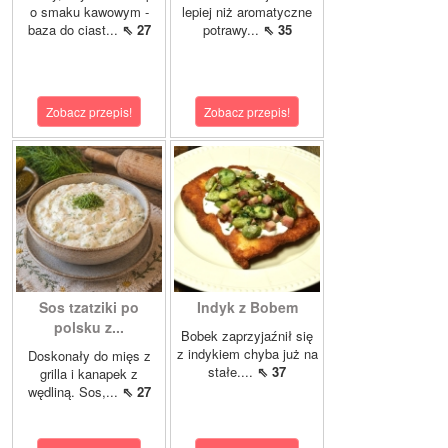
o smaku kawowym -
lepiej niż aromatyczne
baza do ciast...
⇖ 27
potrawy...
⇖ 35
Zobacz przepis!
Zobacz przepis!
Sos tzatziki po
Indyk z Bobem
polsku z...
Bobek zaprzyjaźnił się
z indykiem chyba już na
Doskonały do mięs z
stałe....
⇖ 37
grilla i kanapek z
wędliną. Sos,...
⇖ 27