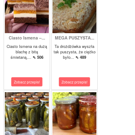
Ciasto Ismena –...
MEGA PUSZYSTA...
Ciasto Ismena na dużą
Ta drożdżówka wyszła
blachę z bitą
tak puszysta, że ciężko
śmietaną,...
⇖ 506
było...
⇖ 489
Zobacz przepis!
Zobacz przepis!