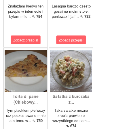
Znalazlam kiedys ten
Lasagna bardzo czesto
przepis w internecie i
gosci na moim stole,
bylam mile...
⇖ 784
poniewaz i ja i...
⇖ 732
Zobacz przepis!
Zobacz przepis!
Torta di pane
Sałatka z kurczaka
(Chlebowy...
z...
Tym plackiem pierwszy
Taka salatke mozna
raz poczestowano mnie
zrobic prawie ze
lata temu w...
⇖ 750
wszystkiego co nam...
⇖ 674