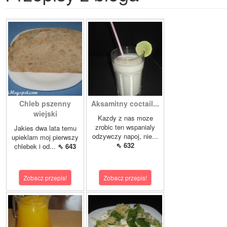
Chleb pszenny
Aksamitny coctail...
wiejski
Kazdy z nas moze
zrobic ten wspanialy
Jakies dwa lata temu
odzywczy napoj, nie...
upieklam moj pierwszy
⇖ 632
chlebek i od...
⇖ 643
Zobacz przepis!
Zobacz przepis!