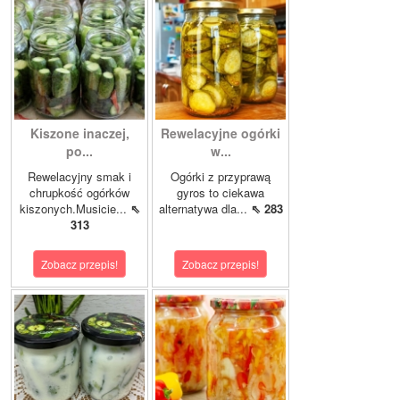
Kiszone inaczej,
Rewelacyjne ogórki
po...
w...
Rewelacyjny smak i
Ogórki z przyprawą
chrupkość ogórków
gyros to ciekawa
kiszonych.Musicie...
⇖
alternatywa dla...
⇖ 283
313
Zobacz przepis!
Zobacz przepis!