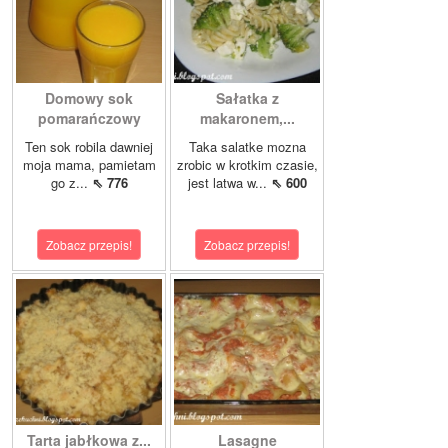
Domowy sok
Sałatka z
pomarańczowy
makaronem,...
Ten sok robila dawniej
Taka salatke mozna
moja mama, pamietam
zrobic w krotkim czasie,
go z...
⇖ 776
jest latwa w...
⇖ 600
Zobacz przepis!
Zobacz przepis!
Tarta jabłkowa z...
Lasagne