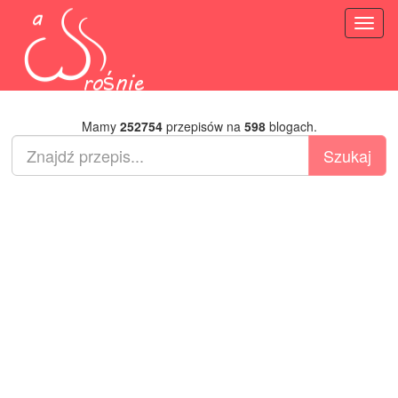
Toggl
naviga
Mamy
252754
przepisów na
598
blogach.