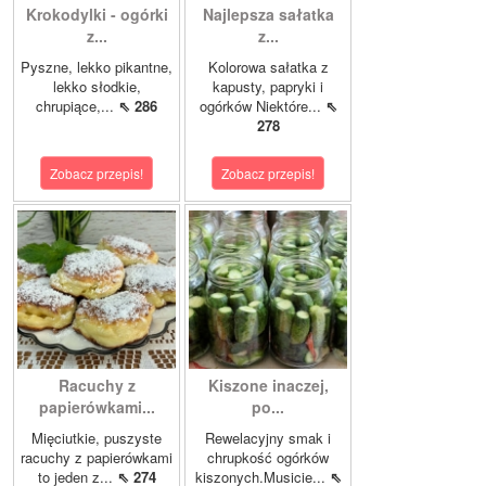
Krokodylki - ogórki
Najlepsza sałatka
z...
z...
Pyszne, lekko pikantne,
Kolorowa sałatka z
lekko słodkie,
kapusty, papryki i
chrupiące,...
⇖ 286
ogórków Niektóre...
⇖
278
Zobacz przepis!
Zobacz przepis!
Racuchy z
Kiszone inaczej,
papierówkami...
po...
Mięciutkie, puszyste
Rewelacyjny smak i
racuchy z papierówkami
chrupkość ogórków
to jeden z...
⇖ 274
kiszonych.Musicie...
⇖