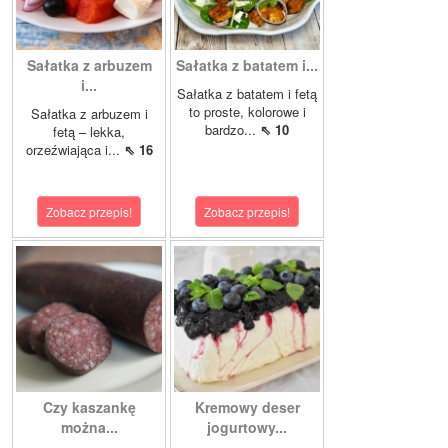
Sałatka z arbuzem
Sałatka z batatem i...
i...
Sałatka z batatem i fetą
to proste, kolorowe i
Sałatka z arbuzem i
bardzo...
⇖ 10
fetą – lekka,
orzeźwiająca i...
⇖ 16
Zobacz przepis!
Zobacz przepis!
Czy kaszankę
Kremowy deser
można...
jogurtowy...