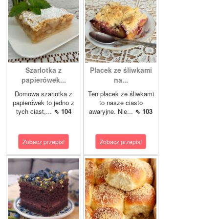
Szarlotka z
Placek ze śliwkami
papierówek...
na...
Domowa szarlotka z
Ten placek ze śliwkami
papierówek to jedno z
to nasze ciasto
tych ciast,...
⇖ 104
awaryjne. Nie...
⇖ 103
Zobacz przepis!
Zobacz przepis!