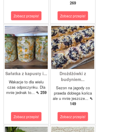
269
Zobacz przepis!
Zobacz przepis!
Sałatka z kapusty i...
Drożdżówki z
budyniem...
Wakacje to dla wielu
czas odpoczynku. Dla
Sezon na jagody co
mnie jednak to...
⇖ 259
prawda dobiega końca
ale u mnie jeszcze...
⇖
149
Zobacz przepis!
Zobacz przepis!