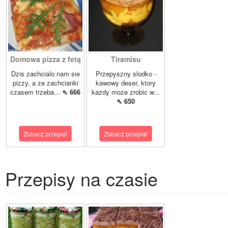
Domowa pizza z fetą
Tiramisu
Dzis zachcialo nam sie
Przepyszny slodko -
pizzy, a ze zachcianki
kawowy deser, ktory
czasem trzeba...
⇖ 666
kazdy moze zrobic w...
⇖ 650
Zobacz przepis!
Zobacz przepis!
Przepisy na czasie