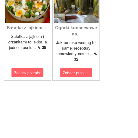
Sałatka z jajkiem i...
Ogórki konserwowe
na...
Sałatka z jajkiem i
grzankami to lekka, a
Jak co roku według tej
jednocześnie...
⇖ 38
samej receptury
zaprawiamy nasze...
⇖
32
Zobacz przepis!
Zobacz przepis!