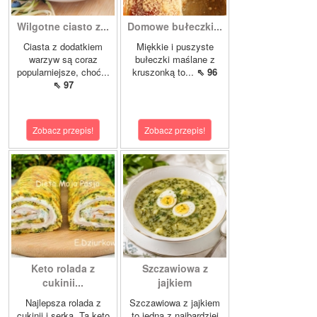
Wilgotne ciasto z...
Domowe bułeczki...
Ciasta z dodatkiem
Miękkie i puszyste
warzyw są coraz
bułeczki maślane z
popularniejsze, choć...
kruszonką to...
⇖ 96
⇖ 97
Zobacz przepis!
Zobacz przepis!
Keto rolada z
Szczawiowa z
cukinii...
jajkiem
Najlepsza rolada z
Szczawiowa z jajkiem
cukinii i serka Ta keto
to jedna z najbardziej