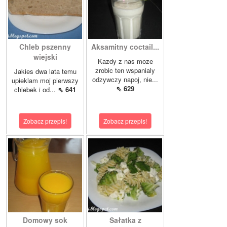
Chleb pszenny
Aksamitny coctail...
wiejski
Kazdy z nas moze
zrobic ten wspanialy
Jakies dwa lata temu
odzywczy napoj, nie...
upieklam moj pierwszy
⇖ 629
chlebek i od...
⇖ 641
Zobacz przepis!
Zobacz przepis!
Domowy sok
Sałatka z