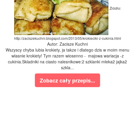
Źródło:
http://zaciszekuchni.blogspot.com/2013/05/krokieciki-z-cukinia.html
Autor: Zacisze Kuchni
Wszyscy chyba lubia krokiety, ja takze i dlatego dzis w moim menu
wlasnie krokiety! Tym razem wiosenno - majowa wariacja -z
cukinia.Skladniki na ciasto nalesnikowe:2 szklanki mleka2 jajka2
szkla...
Zobacz cały przepis...