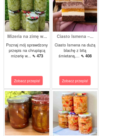
Mizeria na zimę w...
Ciasto Ismena –...
Poznaj mój sprawdzony
Ciasto Ismena na dużą
przepis na chrupiącą
blachę z bitą
mizerię w...
⇖ 473
śmietaną,...
⇖ 408
Zobacz przepis!
Zobacz przepis!