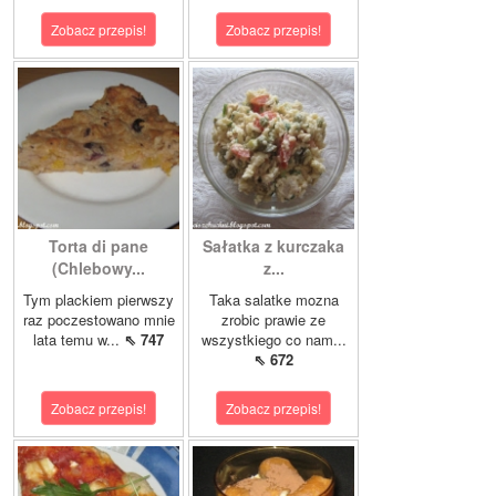
Zobacz przepis!
Zobacz przepis!
Torta di pane
Sałatka z kurczaka
(Chlebowy...
z...
Tym plackiem pierwszy
Taka salatke mozna
raz poczestowano mnie
zrobic prawie ze
lata temu w...
⇖ 747
wszystkiego co nam...
⇖ 672
Zobacz przepis!
Zobacz przepis!