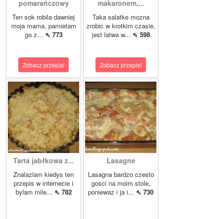
pomarańczowy
makaronem,...
Ten sok robila dawniej
Taka salatke mozna
moja mama, pamietam
zrobic w krotkim czasie,
go z...
⇖ 773
jest latwa w...
⇖ 598
Zobacz przepis!
Zobacz przepis!
Tarta jabłkowa z...
Lasagne
Znalazlam kiedys ten
Lasagna bardzo czesto
przepis w internecie i
gosci na moim stole,
bylam mile...
⇖ 782
poniewaz i ja i...
⇖ 730