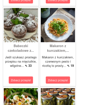
Babeczki
Makaron z
czekoladowe z...
kurczakiem,...
Jeśli szukasz prostego
Makaron z kurczakiem,
przepisu na mięciutkie,
czerwonym pesto i
wilgotne...
⇖ 33
ricottą to prosty...
⇖ 19
Zobacz przepis!
Zobacz przepis!