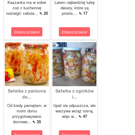
Kaszanka ma w sobie
Latem najbardziej lubię
coś z kuchennej
desery, które są
nostalgii: cebula...
⇖ 20
proste,...
⇖ 17
Zobacz przepis!
Zobacz przepis!
Sałatka z patisona
Sałatka z ogórków
do...
i...
Od kiedy pamiętam, w
Upał nie odpuszcza, ale
moim domu
warzywa wciąż rosną,
przygotowywano
więc w...
⇖ 47
domowe...
⇖ 35
Zobacz przepis!
Zobacz przepis!