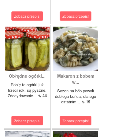
Zobacz przepis!
Zobacz przepis!
Obłędne ogórki...
Makaron z bobem
w...
Robię te ogórki już
trzeci rok, są pyszne.
Sezon na bób powoli
Zdecydowanie...
⇖ 44
dobiega końca, dlatego
ostatnim...
⇖ 19
Zobacz przepis!
Zobacz przepis!