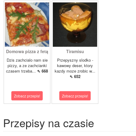
Domowa pizza z fetą
Tiramisu
Dzis zachcialo nam sie
Przepyszny slodko -
pizzy, a ze zachcianki
kawowy deser, ktory
czasem trzeba...
⇖ 668
kazdy moze zrobic w...
⇖ 652
Zobacz przepis!
Zobacz przepis!
Przepisy na czasie