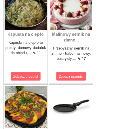
Kapusta na ciepło
Malinowy sernik na
zimno...
Kapusta na ciepło to
prosty, domowy dodatek
Przepyszny sernik na
do obiadu,...
⇖ 11
zimno - turbo malinowy,
puszysty,...
⇖ 17
Zobacz przepis!
Zobacz przepis!