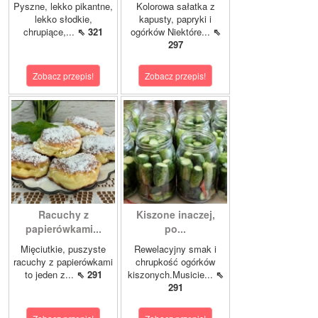
Pyszne, lekko pikantne,
Kolorowa sałatka z
lekko słodkie,
kapusty, papryki i
chrupiące,...
⇖ 321
ogórków Niektóre...
⇖
297
Zobacz przepis!
Zobacz przepis!
Racuchy z
Kiszone inaczej,
papierówkami...
po...
Mięciutkie, puszyste
Rewelacyjny smak i
racuchy z papierówkami
chrupkość ogórków
to jeden z...
⇖ 291
kiszonych.Musicie...
⇖
291