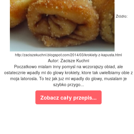
Źródło:
http://zaciszekuchni.blogspot.com/2014/03/krokiety-z-kapusta.html
Autor: Zacisze Kuchni
Poczatkowo mialam inny pomysl na wczorajszy obiad, ale
ostatecznie wpadly mi do glowy krokiety, ktore tak uwielbiamy obie z
moja latorosla. To tez jak juz mi wpadly do glowy, musialam je
szybko przygo...
Zobacz cały przepis...