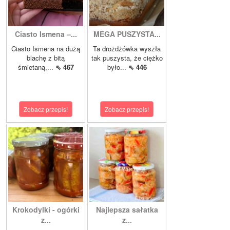
Ciasto Ismena –...
MEGA PUSZYSTA...
Ciasto Ismena na dużą
Ta drożdżówka wyszła
blachę z bitą
tak puszysta, że ciężko
śmietaną,...
⇖ 467
było...
⇖ 446
Zobacz przepis!
Zobacz przepis!
Krokodylki - ogórki
Najlepsza sałatka
z...
z...