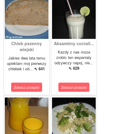
Chleb pszenny
Aksamitny coctail...
wiejski
Kazdy z nas moze
zrobic ten wspanialy
Jakies dwa lata temu
odzywczy napoj, nie...
upieklam moj pierwszy
⇖ 629
chlebek i od...
⇖ 641
Zobacz przepis!
Zobacz przepis!