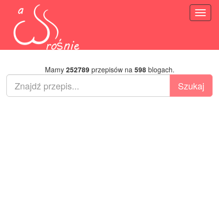
Toggl
naviga
Mamy
252789
przepisów na
598
blogach.