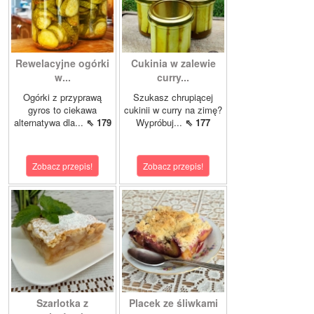
Rewelacyjne ogórki
Cukinia w zalewie
w...
curry...
Ogórki z przyprawą
Szukasz chrupiącej
gyros to ciekawa
cukinii w curry na zimę?
alternatywa dla...
⇖ 179
Wypróbuj...
⇖ 177
Zobacz przepis!
Zobacz przepis!
Szarlotka z
Placek ze śliwkami