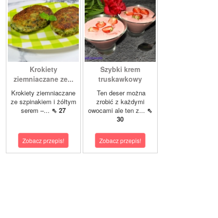
Krokiety
Szybki krem
ziemniaczane ze...
truskawkowy
Krokiety ziemniaczane
Ten deser można
ze szpinakiem i żółtym
zrobić z każdymi
serem –...
⇖ 27
owocami ale ten z...
⇖
30
Zobacz przepis!
Zobacz przepis!