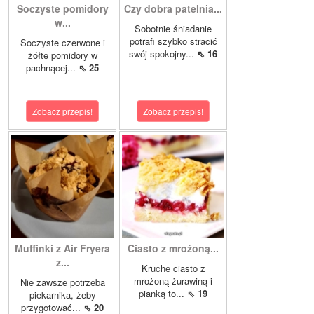
Soczyste pomidory
Czy dobra patelnia...
w...
Sobotnie śniadanie
potrafi szybko stracić
Soczyste czerwone i
swój spokojny...
⇖ 16
żółte pomidory w
pachnącej...
⇖ 25
Zobacz przepis!
Zobacz przepis!
Muffinki z Air Fryera
Ciasto z mrożoną...
z...
Kruche ciasto z
mrożoną żurawiną i
Nie zawsze potrzeba
pianką to...
⇖ 19
piekarnika, żeby
przygotować...
⇖ 20