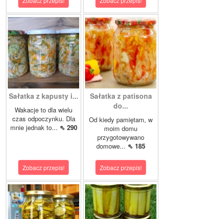
Zobacz przepis!
Zobacz przepis!
Sałatka z kapusty i...
Sałatka z patisona
do...
Wakacje to dla wielu
czas odpoczynku. Dla
Od kiedy pamiętam, w
mnie jednak to...
⇖ 290
moim domu
przygotowywano
domowe...
⇖ 185
Zobacz przepis!
Zobacz przepis!