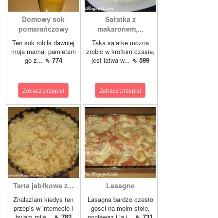
Domowy sok
Sałatka z
pomarańczowy
makaronem,...
Ten sok robila dawniej
Taka salatke mozna
moja mama, pamietam
zrobic w krotkim czasie,
go z...
⇖ 774
jest latwa w...
⇖ 599
Zobacz przepis!
Zobacz przepis!
Tarta jabłkowa z...
Lasagne
Znalazlam kiedys ten
Lasagna bardzo czesto
przepis w internecie i
gosci na moim stole,
bylam mile...
⇖ 782
poniewaz i ja i...
⇖ 731