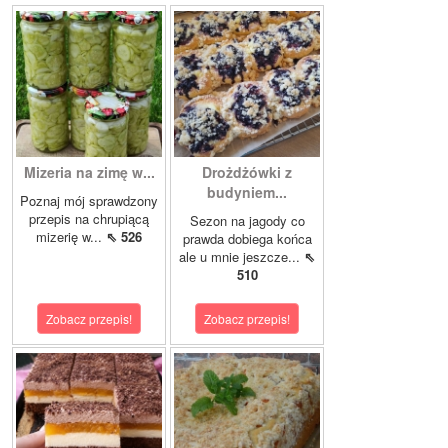
Mizeria na zimę w...
Drożdżówki z
budyniem...
Poznaj mój sprawdzony
przepis na chrupiącą
Sezon na jagody co
mizerię w...
⇖ 526
prawda dobiega końca
ale u mnie jeszcze...
⇖
510
Zobacz przepis!
Zobacz przepis!