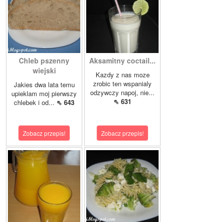
Chleb pszenny
Aksamitny coctail...
wiejski
Kazdy z nas moze
zrobic ten wspanialy
Jakies dwa lata temu
odzywczy napoj, nie...
upieklam moj pierwszy
⇖ 631
chlebek i od...
⇖ 643
Zobacz przepis!
Zobacz przepis!