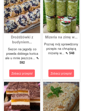
Drożdżówki z
Mizeria na zimę w...
budyniem...
Poznaj mój sprawdzony
przepis na chrupiącą
Sezon na jagody co
mizerię w...
⇖ 548
prawda dobiega końca
ale u mnie jeszcze...
⇖
592
Zobacz przepis!
Zobacz przepis!