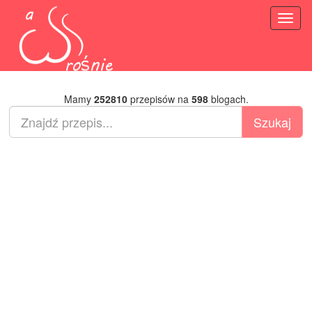
Toggl
naviga
Mamy
252810
przepisów na
598
blogach.