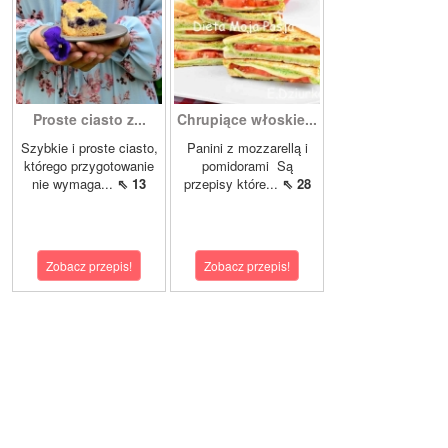
Proste ciasto z...
Chrupiące włoskie...
Szybkie i proste ciasto,
Panini z mozzarellą i
którego przygotowanie
pomidorami Są
nie wymaga...
⇖ 13
przepisy które...
⇖ 28
Zobacz przepis!
Zobacz przepis!