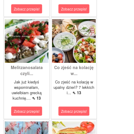
Zobacz przepis!
Zobacz przepis!
Melitzanosalata
Co zjeść na kolację
czyli...
w...
Jak już kiedyś
Co zjeść na kolację w
wspominałam,
upalny dzień? 7 lekkich
uwielbiam grecką
i...
⇖ 13
kuchnię....
⇖ 13
Zobacz przepis!
Zobacz przepis!