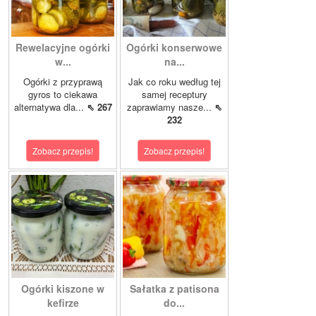
Rewelacyjne ogórki
Ogórki konserwowe
w...
na...
Ogórki z przyprawą
Jak co roku według tej
gyros to ciekawa
samej receptury
alternatywa dla...
⇖ 267
zaprawiamy nasze...
⇖
232
Zobacz przepis!
Zobacz przepis!
Ogórki kiszone w
Sałatka z patisona
kefirze
do...