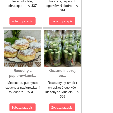
lekko słodkie,
kapusty, papryki i
chrupiące,...
⇖ 337
ogórków Niektóre...
⇖
314
Zobacz przepis!
Zobacz przepis!
Racuchy z
Kiszone inaczej,
papierówkami...
po...
Mięciutkie, puszyste
Rewelacyjny smak i
racuchy z papierówkami
chrupkość ogórków
to jeden z...
⇖ 310
kiszonych.Musicie...
⇖
305
Zobacz przepis!
Zobacz przepis!