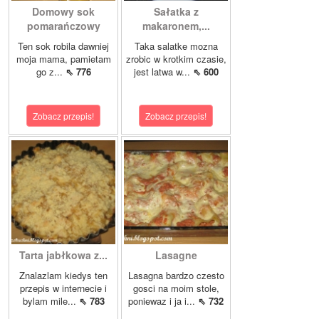
Domowy sok
Sałatka z
pomarańczowy
makaronem,...
Ten sok robila dawniej
Taka salatke mozna
moja mama, pamietam
zrobic w krotkim czasie,
go z...
⇖ 776
jest latwa w...
⇖ 600
Zobacz przepis!
Zobacz przepis!
Tarta jabłkowa z...
Lasagne
Znalazlam kiedys ten
Lasagna bardzo czesto
przepis w internecie i
gosci na moim stole,
bylam mile...
⇖ 783
poniewaz i ja i...
⇖ 732