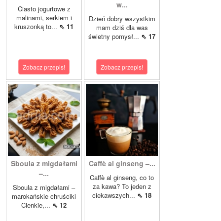
w...
Ciasto jogurtowe z
malinami, serkiem i
Dzień dobry wszystkim
kruszonką to...
⇖ 11
mam dziś dla was
świetny pomysł...
⇖ 17
Zobacz przepis!
Zobacz przepis!
Sboula z migdałami
Caffè al ginseng –...
–...
Caffè al ginseng, co to
za kawa? To jeden z
Sboula z migdałami –
ciekawszych...
⇖ 18
marokańskie chruściki
Cienkie,...
⇖ 12