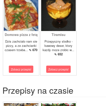
Domowa pizza z fetą
Tiramisu
Dzis zachcialo nam sie
Przepyszny slodko -
pizzy, a ze zachcianki
kawowy deser, ktory
czasem trzeba...
⇖ 670
kazdy moze zrobic w...
⇖ 652
Zobacz przepis!
Zobacz przepis!
Przepisy na czasie