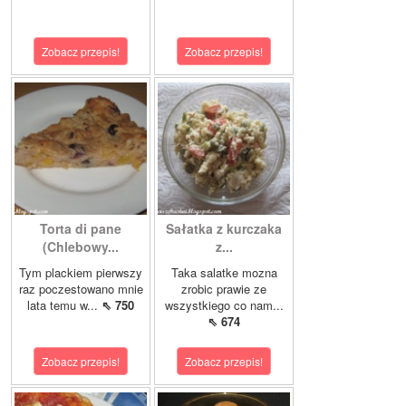
Zobacz przepis!
Zobacz przepis!
Torta di pane
Sałatka z kurczaka
(Chlebowy...
z...
Tym plackiem pierwszy
Taka salatke mozna
raz poczestowano mnie
zrobic prawie ze
lata temu w...
⇖ 750
wszystkiego co nam...
⇖ 674
Zobacz przepis!
Zobacz przepis!