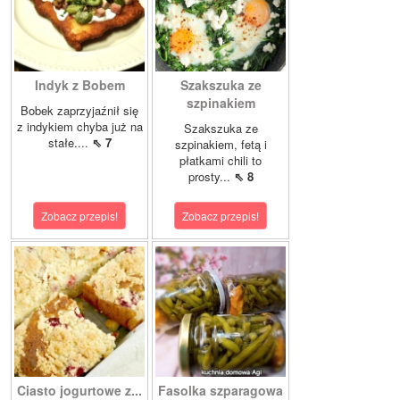
Indyk z Bobem
Szakszuka ze
szpinakiem
Bobek zaprzyjaźnił się
z indykiem chyba już na
Szakszuka ze
stałe....
⇖ 7
szpinakiem, fetą i
płatkami chili to
prosty...
⇖ 8
Zobacz przepis!
Zobacz przepis!
Ciasto jogurtowe z...
Fasolka szparagowa