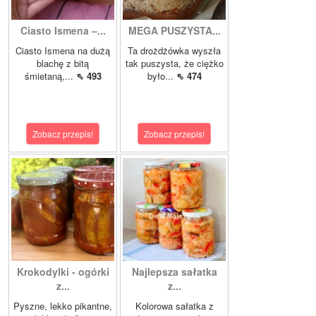
Ciasto Ismena –...
MEGA PUSZYSTA...
Ciasto Ismena na dużą
Ta drożdżówka wyszła
blachę z bitą
tak puszysta, że ciężko
śmietaną,...
⇖ 493
było...
⇖ 474
Zobacz przepis!
Zobacz przepis!
Krokodylki - ogórki
Najlepsza sałatka
z...
z...
Pyszne, lekko pikantne,
Kolorowa sałatka z