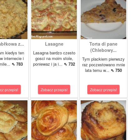
abłkowa z...
Lasagne
Torta di pane
(Chlebowy...
am kiedys ten
Lasagna bardzo czesto
w internecie i
gosci na moim stole,
Tym plackiem pierwszy
mile...
⇖ 783
poniewaz i ja i...
⇖ 732
raz poczestowano mnie
lata temu w...
⇖ 750
cz przepis!
Zobacz przepis!
Zobacz przepis!