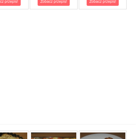
cz przepis!
Zobacz przepis!
Zobacz przepis!