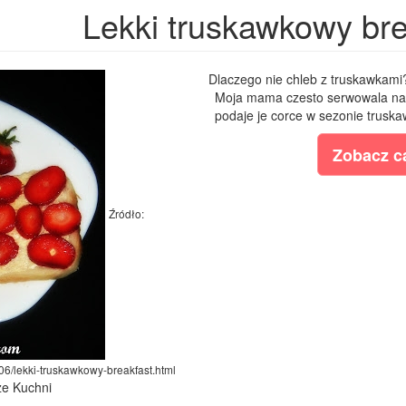
Lekki truskawkowy bre
Dlaczego nie chleb z truskawkami
Moja mama czesto serwowala nam 
podaje je corce w sezonie trusk
Zobacz ca
Źródło:
06/lekki-truskawkowy-breakfast.html
ze Kuchni