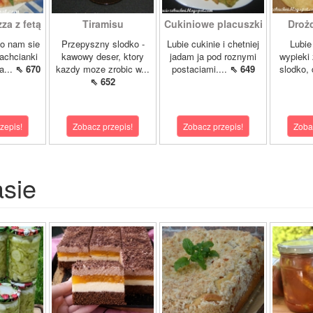
a z fetą
Tiramisu
Cukiniowe placuszki
Drożd
lo nam sie
Przepyszny slodko -
Lubie cukinie i chetniej
Lubie
zachcianki
kawowy deser, ktory
jadam ja pod roznymi
wypieki
a...
⇖ 670
kazdy moze zrobic w...
postaciami....
⇖ 649
slodko, 
⇖ 652
zepis!
Zobacz przepis!
Zobacz przepis!
Zoba
asie