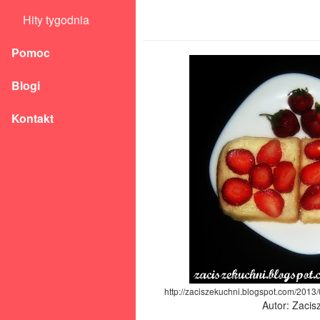
Hity tygodnia
Pomoc
Blogi
Kontakt
http://zaciszekuchni.blogspot.com/2013/
Autor: Zacis