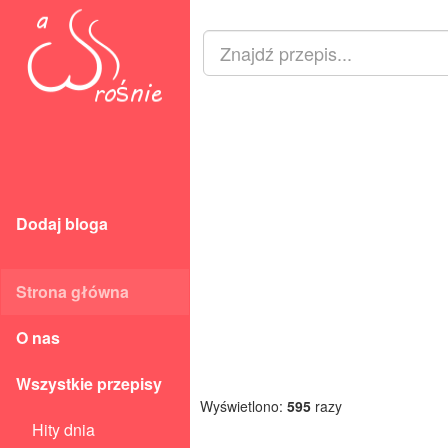
Dodaj bloga
Strona główna
O nas
Wszystkie przepisy
Wyświetlono:
595
razy
Hity dnia