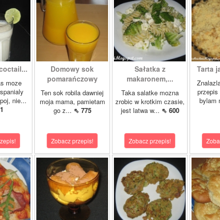
octail...
Domowy sok
Sałatka z
Tarta j
pomarańczowy
makaronem,...
as moze
Znalazl
wspanialy
przepis 
Ten sok robila dawniej
Taka salatke mozna
oj, nie...
bylam 
moja mama, pamietam
zrobic w krotkim czasie,
1
go z...
⇖ 775
jest latwa w...
⇖ 600
zepis!
Zobacz przepis!
Zobacz przepis!
Zoba