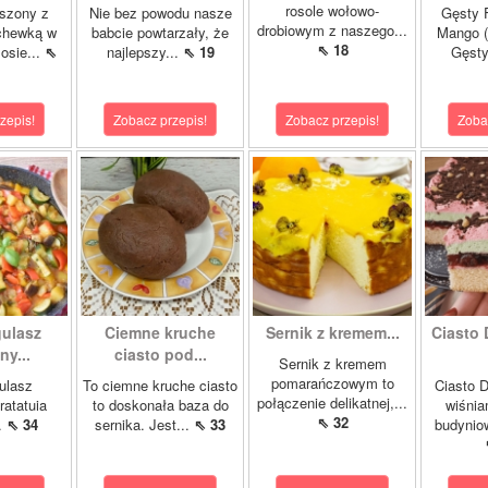
rosole wołowo-
szony z
Nie bez powodu nasze
Gęsty F
drobiowym z naszego...
chewką w
babcie powtarzały, że
Mango (
⇖ 18
osie...
⇖
najlepszy...
⇖ 19
Gęsty
zepis!
Zobacz przepis!
Zobacz przepis!
Zoba
gulasz
Ciemne kruche
Sernik z kremem...
Ciasto 
y...
ciasto pod...
Sernik z kremem
pomarańczowym to
ulasz
To ciemne kruche ciasto
Ciasto D
połączenie delikatnej,...
ratatuia
to doskonała baza do
wiśnia
⇖ 32
..
⇖ 34
sernika. Jest...
⇖ 33
budynio