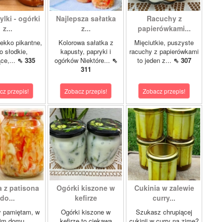
lki - ogórki
Najlepsza sałatka
Racuchy z
z...
z...
papierówkami...
ekko pikantne,
Kolorowa sałatka z
Mięciutkie, puszyste
o słodkie,
kapusty, papryki i
racuchy z papierówkami
ce,...
⇖ 335
ogórków Niektóre...
⇖
to jeden z...
⇖ 307
311
cz przepis!
Zobacz przepis!
Zobacz przepis!
a z patisona
Ogórki kiszone w
Cukinia w zalewie
do...
kefirze
curry...
y pamiętam, w
Ogórki kiszone w
Szukasz chrupiącej
im domu
kefirze to ciekawa
cukinii w curry na zimę?