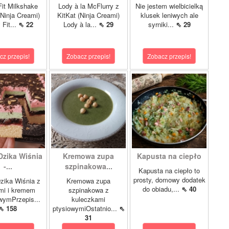
it Milkshake
Lody à la McFlurry z
Nie jestem wielbicielką
Ninja Creami)
KitKat (Ninja Creami)
klusek leniwych ale
 Fit...
⇖ 22
Lody à la...
⇖ 29
syrniki...
⇖ 29
cz przepis!
Zobacz przepis!
Zobacz przepis!
Dzika Wiśnia
Kremowa zupa
Kapusta na ciepło
-...
szpinakowa...
Kapusta na ciepło to
prosty, domowy dodatek
zika Wiśnia z
Kremowa zupa
do obiadu,...
⇖ 40
mi i kremem
szpinakowa z
wymPrzepis...
kuleczkami
⇖ 158
ptysiowymiOstatnio...
⇖
31