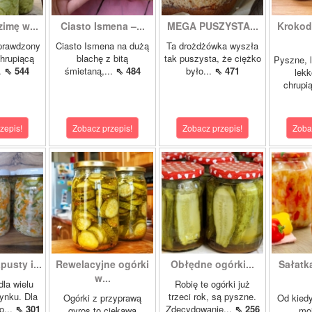
zimę w...
Ciasto Ismena –...
MEGA PUSZYSTA...
Krokody
prawdzony
Ciasto Ismena na dużą
Ta drożdżówka wyszła
chrupiącą
blachę z bitą
tak puszysta, że ciężko
Pyszne, l
..
⇖ 544
śmietaną,...
⇖ 484
było...
⇖ 471
lekk
chrupią
zepis!
Zobacz przepis!
Zobacz przepis!
Zoba
pusty i...
Rewelacyjne ogórki
Obłędne ogórki...
Sałatk
w...
dla wielu
Robię te ogórki już
ynku. Dla
trzeci rok, są pyszne.
Ogórki z przyprawą
Od kied
o...
⇖ 301
Zdecydowanie...
⇖ 256
gyros to ciekawa
mo