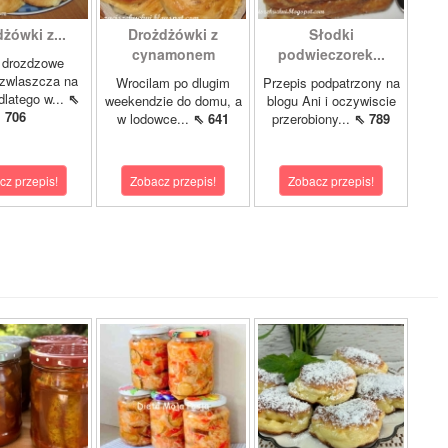
żówki z...
Drożdżówki z
Słodki
cynamonem
podwieczorek...
 drozdzowe
 zwlaszcza na
Wrocilam po dlugim
Przepis podpatrzony na
dlatego w...
⇖
weekendzie do domu, a
blogu Ani i oczywiscie
706
w lodowce...
⇖ 641
przerobiony...
⇖ 789
cz przepis!
Zobacz przepis!
Zobacz przepis!