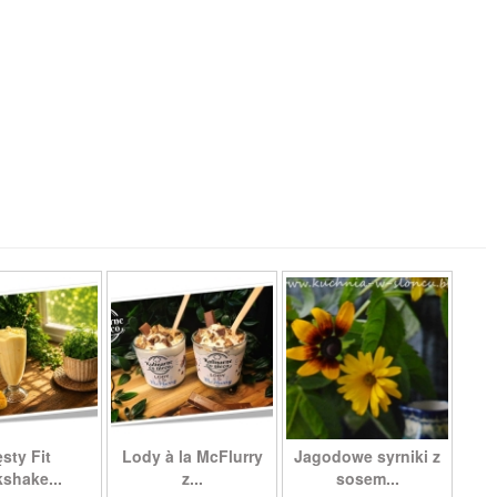
sty Fit
Lody à la McFlurry
Jagodowe syrniki z
kshake...
z...
sosem...