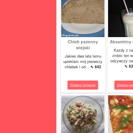
Chleb pszenny
Aksamitny c
wiejski
Kazdy z n
zrobic ten 
Jakies dwa lata temu
odzywczy nap
upieklam moj pierwszy
⇖ 63
chlebek i od...
⇖ 643
Zobacz przepis!
Zobacz pr