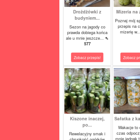
Drożdżówki z
Mizeria na 
budyniem...
Poznaj mój s
przepis na 
Sezon na jagody co
mizerię w.
prawda dobiega końca
ale u mnie jeszcze...
⇖
577
Zobacz przepis!
Zobacz pr
Kiszone inaczej,
Sałatka z ka
po...
Wakacje to 
czas odpocz
Rewelacyjny smak i
mnie jednak t
chrupkość ogórków