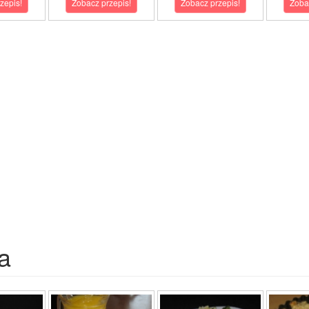
zepis!
Zobacz przepis!
Zobacz przepis!
Zoba
a