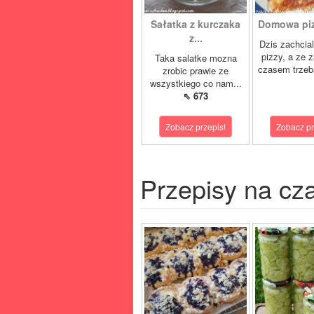
Sałatka z kurczaka
Domowa pizz
z...
Dzis zachcia
pizzy, a ze 
Taka salatke mozna
czasem trzeb
zrobic prawie ze
wszystkiego co nam...
⇖ 673
Zobacz przepis!
Zobacz pr
Przepisy na cz