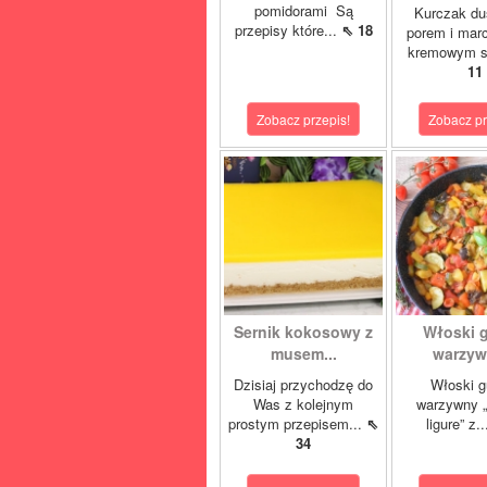
pomidorami Są
Kurczak du
przepisy które...
⇖ 18
porem i mar
kremowym s
11
Zobacz przepis!
Zobacz pr
Sernik kokosowy z
Włoski 
musem...
warzywn
Dzisiaj przychodzę do
Włoski g
Was z kolejnym
warzywny „
prostym przepisem...
⇖
ligure” z.
34