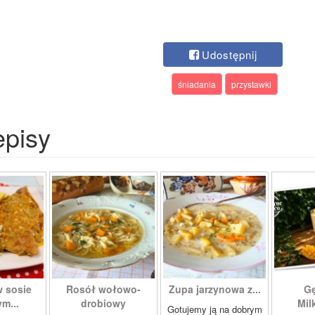
Udostępnij
śniadania
przystawki
episy
w sosie
Rosół wołowo-
Zupa jarzynowa z...
Gę
m...
drobiowy
Mil
Gotujemy ją na dobrym