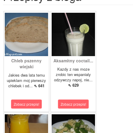
Chleb pszenny
Aksamitny coctail...
wiejski
Kazdy z nas moze
zrobic ten wspanialy
Jakies dwa lata temu
odzywczy napoj, nie...
upieklam moj pierwszy
⇖ 629
chlebek i od...
⇖ 641
Zobacz przepis!
Zobacz przepis!