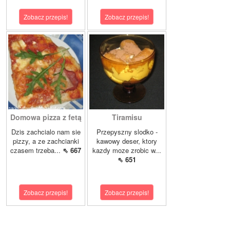
Zobacz przepis!
Zobacz przepis!
Domowa pizza z fetą
Tiramisu
Dzis zachcialo nam sie
Przepyszny slodko -
pizzy, a ze zachcianki
kawowy deser, ktory
czasem trzeba...
⇖ 667
kazdy moze zrobic w...
⇖ 651
Zobacz przepis!
Zobacz przepis!