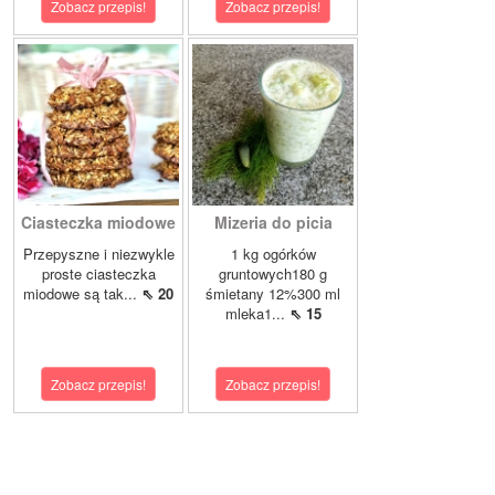
Zobacz przepis!
Zobacz przepis!
Ciasteczka miodowe
Mizeria do picia
Przepyszne i niezwykle
1 kg ogórków
proste ciasteczka
gruntowych180 g
miodowe są tak...
⇖ 20
śmietany 12%300 ml
mleka1...
⇖ 15
Zobacz przepis!
Zobacz przepis!