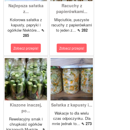
Najlepsza sałatka
Racuchy z
z...
papierówkami...
Kolorowa sałatka z
Mięciutkie, puszyste
kapusty, papryki i
racuchy z papierówkami
ogórków Niektóre...
⇖
to jeden z...
⇖ 282
285
Zobacz przepis!
Zobacz przepis!
Kiszone inaczej,
Sałatka z kapusty i...
po...
Wakacje to dla wielu
czas odpoczynku. Dla
Rewelacyjny smak i
mnie jednak to...
⇖ 273
chrupkość ogórków
kiszonych.Musicie...
⇖