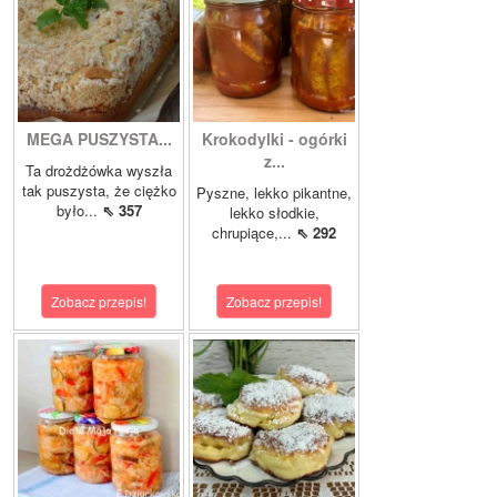
MEGA PUSZYSTA...
Krokodylki - ogórki
z...
Ta drożdżówka wyszła
tak puszysta, że ciężko
Pyszne, lekko pikantne,
było...
⇖ 357
lekko słodkie,
chrupiące,...
⇖ 292
Zobacz przepis!
Zobacz przepis!