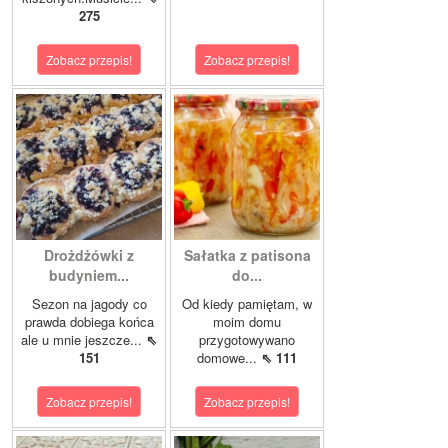
275
Zobacz przepis!
Zobacz przepis!
Drożdżówki z
Sałatka z patisona
budyniem...
do...
Sezon na jagody co
Od kiedy pamiętam, w
prawda dobiega końca
moim domu
ale u mnie jeszcze...
⇖
przygotowywano
151
domowe...
⇖ 111
Zobacz przepis!
Zobacz przepis!