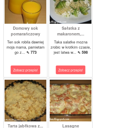
Domowy sok
Sałatka z
pomarańczowy
makaronem,...
Ten sok robila dawniej
Taka salatke mozna
moja mama, pamietam
zrobic w krotkim czasie,
go z...
⇖ 773
jest latwa w...
⇖ 598
Zobacz przepis!
Zobacz przepis!
Tarta jabłkowa z...
Lasagne