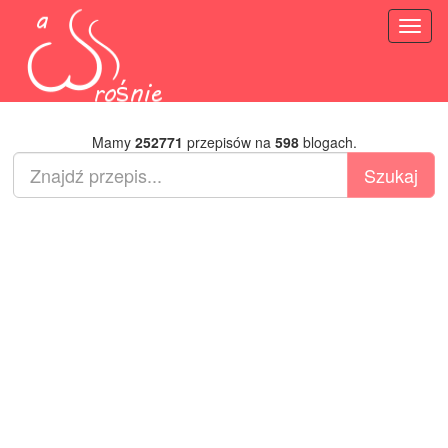
Toggl
naviga
Mamy
252771
przepisów na
598
blogach.