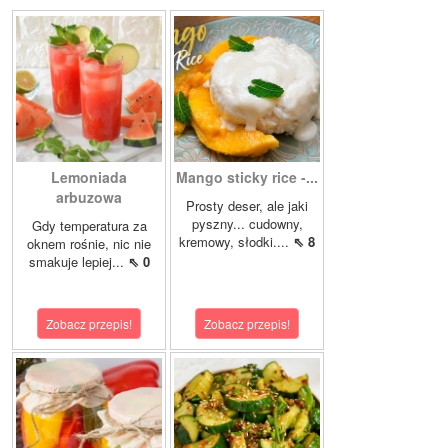
Lemoniada
Mango sticky rice -...
arbuzowa
Prosty deser, ale jaki
pyszny... cudowny,
Gdy temperatura za
kremowy, słodki....
⇖ 8
oknem rośnie, nic nie
smakuje lepiej...
⇖ 0
Zobacz przepis!
Zobacz przepis!