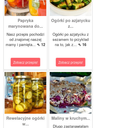
Papryka
Ogórki po azjatycku
marynowana do...
z...
Nasz przepis pochodzi
Ogórki po azjatycku z
od znajomej naszej
sezamem to przykład
mamy i pamięta...
⇖ 12
na to, jak z...
⇖ 16
Zobacz przepis!
Zobacz przepis!
Rewelacyjne ogórki
Maliny w kruchym...
w...
Długo zastanawiałam