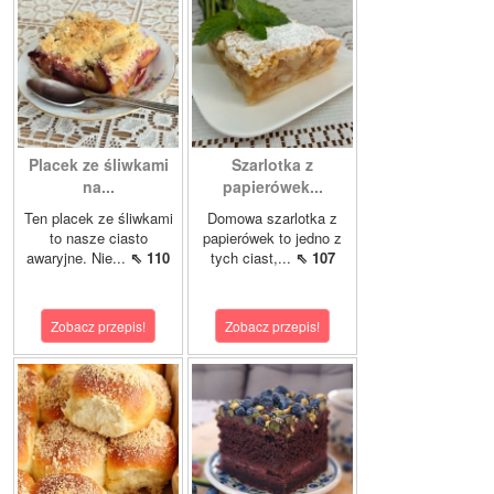
Placek ze śliwkami
Szarlotka z
na...
papierówek...
Ten placek ze śliwkami
Domowa szarlotka z
to nasze ciasto
papierówek to jedno z
awaryjne. Nie...
⇖ 110
tych ciast,...
⇖ 107
Zobacz przepis!
Zobacz przepis!