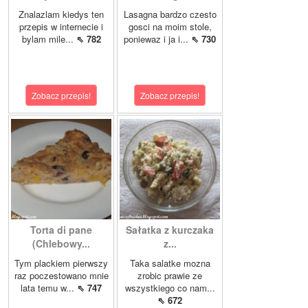
Znalazlam kiedys ten
Lasagna bardzo czesto
przepis w internecie i
gosci na moim stole,
bylam mile...
⇖ 782
poniewaz i ja i...
⇖ 730
Zobacz przepis!
Zobacz przepis!
Torta di pane
Sałatka z kurczaka
(Chlebowy...
z...
Tym plackiem pierwszy
Taka salatke mozna
raz poczestowano mnie
zrobic prawie ze
lata temu w...
⇖ 747
wszystkiego co nam...
⇖ 672