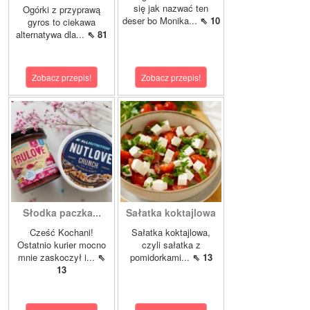
się jak nazwać ten
Ogórki z przyprawą
deser bo Monika...
⇖ 10
gyros to ciekawa
alternatywa dla...
⇖ 81
Zobacz przepis!
Zobacz przepis!
Słodka paczka...
Sałatka koktajlowa
Cześć Kochani!
Sałatka koktajlowa,
Ostatnio kurier mocno
czyli sałatka z
mnie zaskoczył i...
⇖
pomidorkami...
⇖ 13
13