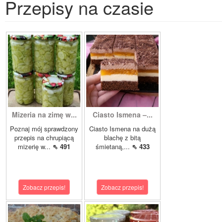
Przepisy na czasie
Mizeria na zimę w...
Ciasto Ismena –...
Poznaj mój sprawdzony
Ciasto Ismena na dużą
przepis na chrupiącą
blachę z bitą
mizerię w...
⇖ 491
śmietaną,...
⇖ 433
Zobacz przepis!
Zobacz przepis!