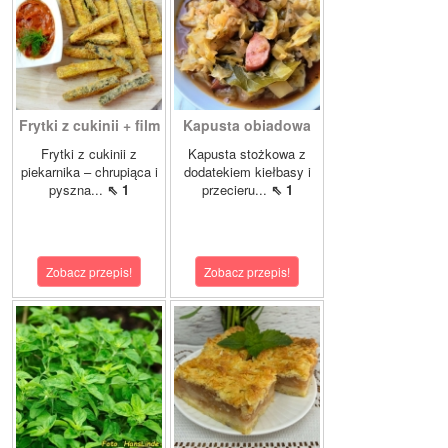
Frytki z cukinii + film
Kapusta obiadowa
Frytki z cukinii z
Kapusta stożkowa z
piekarnika – chrupiąca i
dodatekiem kiełbasy i
pyszna...
⇖ 1
przecieru...
⇖ 1
Zobacz przepis!
Zobacz przepis!