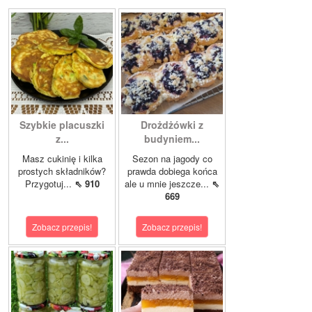
Szybkie placuszki
Drożdżówki z
z...
budyniem...
Masz cukinię i kilka
Sezon na jagody co
prostych składników?
prawda dobiega końca
Przygotuj...
⇖ 910
ale u mnie jeszcze...
⇖
669
Zobacz przepis!
Zobacz przepis!