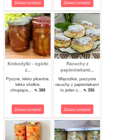
Zobacz przepis!
Zobacz przepis!
Krokodylki - ogórki
Racuchy z
z...
papierówkami...
Pyszne, lekko pikantne,
Mięciutkie, puszyste
lekko słodkie,
racuchy z papierówkami
chrupiące,...
⇖ 389
to jeden z...
⇖ 356
Zobacz przepis!
Zobacz przepis!