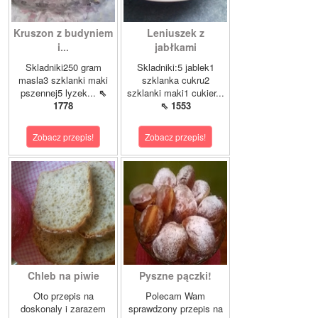
Kruszon z budyniem
Leniuszek z
i...
jabłkami
Skladniki250 gram
Skladniki:5 jablek1
masla3 szklanki maki
szklanka cukru2
pszennej5 lyzek...
⇖
szklanki maki1 cukier...
1778
⇖ 1553
Zobacz przepis!
Zobacz przepis!
Chleb na piwie
Pyszne pączki!
Oto przepis na
Polecam Wam
doskonaly i zarazem
sprawdzony przepis na