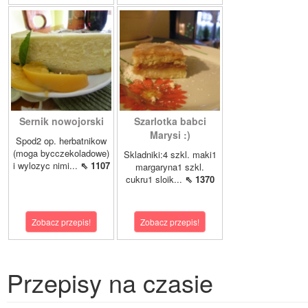
Sernik nowojorski
Szarlotka babci
Marysi :)
Spod2 op. herbatnikow
(moga bycczekoladowe)
Skladniki:4 szkl. maki1
i wylozyc nimi...
⇖ 1107
margaryna1 szkl.
cukru1 sloik...
⇖ 1370
Zobacz przepis!
Zobacz przepis!
Przepisy na czasie