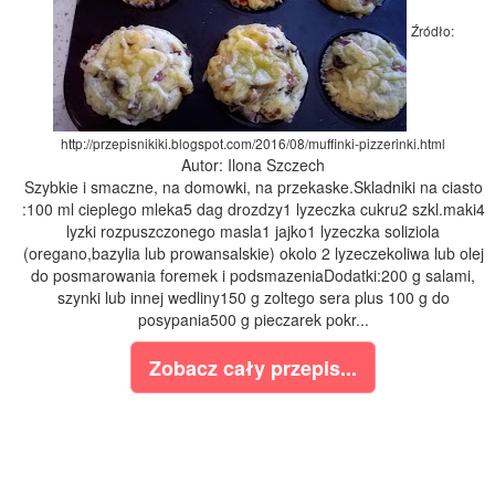
Źródło:
http://przepisnikiki.blogspot.com/2016/08/muffinki-pizzerinki.html
Autor: Ilona Szczech
Szybkie i smaczne, na domowki, na przekaske.Skladniki na ciasto
:100 ml cieplego mleka5 dag drozdzy1 lyzeczka cukru2 szkl.maki4
lyzki rozpuszczonego masla1 jajko1 lyzeczka soliziola
(oregano,bazylia lub prowansalskie) okolo 2 lyzeczekoliwa lub olej
do posmarowania foremek i podsmazeniaDodatki:200 g salami,
szynki lub innej wedliny150 g zoltego sera plus 100 g do
posypania500 g pieczarek pokr...
Zobacz cały przepis...