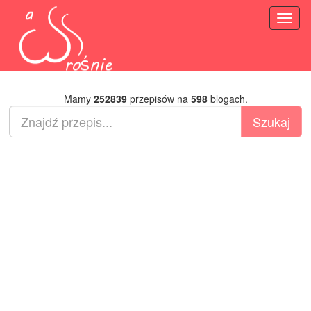
Toggl
naviga
Mamy
252839
przepisów na
598
blogach.