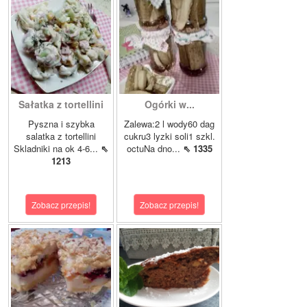
Sałatka z tortellini
Ogórki w...
Pyszna i szybka
Zalewa:2 l wody60 dag
salatka z tortellini
cukru3 lyzki soli1 szkl.
Skladniki na ok 4-6...
⇖
octuNa dno...
⇖ 1335
1213
Zobacz przepis!
Zobacz przepis!