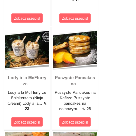
Zobacz przepis!
Zobacz przepis!
Lody à la McFlurry
Puszyste Pancakes
ze...
na...
Lody à la McFlurry ze
Puszyste Pancakes na
Snickersem (Ninja
Kefirze Puszyste
Creami) Lody à la...
⇖
pancakes na
23
domowym...
⇖ 25
Zobacz przepis!
Zobacz przepis!