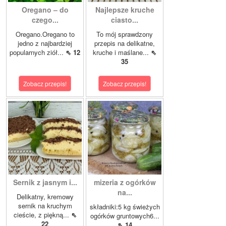
Oregano – do
Najlepsze kruche
czego...
ciasto...
Oregano.Oregano to
To mój sprawdzony
jedno z najbardziej
przepis na delikatne,
popularnych ziół...
⇖ 12
kruche i maślane...
⇖
35
Zobacz przepis!
Zobacz przepis!
Sernik z jasnym i...
mizeria z ogórków
na...
Delikatny, kremowy
sernik na kruchym
składniki:5 kg świeżych
cieście, z piękną...
⇖
ogórków gruntowych6...
22
⇖ 14