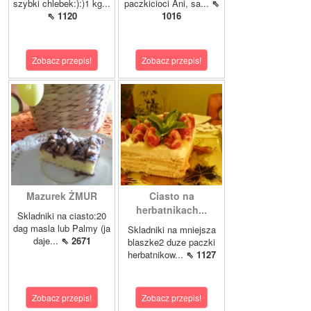
szybki chlebek:):)1 kg...
paczkicioci Ani, sa...
⇖
⇖ 1120
1016
Zobacz przepis!
Zobacz przepis!
Mazurek ŻMUR
Ciasto na
herbatnikach...
Skladniki na ciasto:20
dag masla lub Palmy (ja
Skladniki na mniejsza
daje...
⇖ 2671
blaszke2 duze paczki
herbatnikow...
⇖ 1127
Zobacz przepis!
Zobacz przepis!