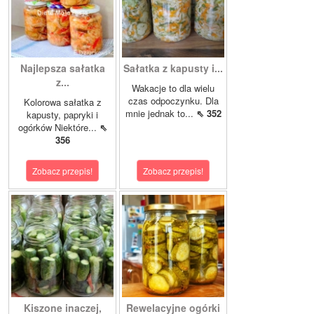
Najlepsza sałatka
Sałatka z kapusty i...
z...
Wakacje to dla wielu
czas odpoczynku. Dla
Kolorowa sałatka z
mnie jednak to...
⇖ 352
kapusty, papryki i
ogórków Niektóre...
⇖
356
Zobacz przepis!
Zobacz przepis!
Kiszone inaczej,
Rewelacyjne ogórki