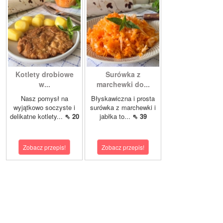
Kotlety drobiowe
Surówka z
w...
marchewki do...
Nasz pomysł na
Błyskawiczna i prosta
wyjątkowo soczyste i
surówka z marchewki i
delikatne kotlety...
⇖ 20
jabłka to...
⇖ 39
Zobacz przepis!
Zobacz przepis!