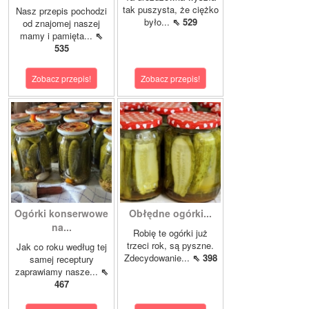
tak puszysta, że ciężko
Nasz przepis pochodzi
było...
⇖ 529
od znajomej naszej
mamy i pamięta...
⇖
535
Zobacz przepis!
Zobacz przepis!
Ogórki konserwowe
Obłędne ogórki...
na...
Robię te ogórki już
trzeci rok, są pyszne.
Jak co roku według tej
Zdecydowanie...
⇖ 398
samej receptury
zaprawiamy nasze...
⇖
467