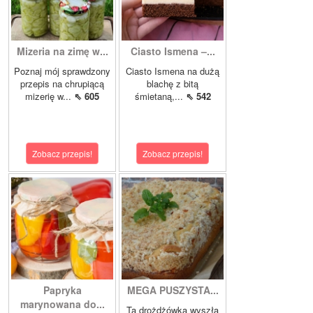
Mizeria na zimę w...
Ciasto Ismena –...
Poznaj mój sprawdzony
Ciasto Ismena na dużą
przepis na chrupiącą
blachę z bitą
mizerię w...
⇖ 605
śmietaną,...
⇖ 542
Zobacz przepis!
Zobacz przepis!
Papryka
MEGA PUSZYSTA...
marynowana do...
Ta drożdżówka wyszła