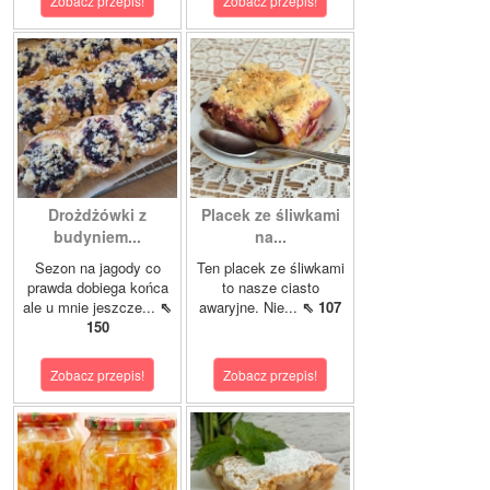
Zobacz przepis!
Zobacz przepis!
Drożdżówki z
Placek ze śliwkami
budyniem...
na...
Sezon na jagody co
Ten placek ze śliwkami
prawda dobiega końca
to nasze ciasto
ale u mnie jeszcze...
⇖
awaryjne. Nie...
⇖ 107
150
Zobacz przepis!
Zobacz przepis!