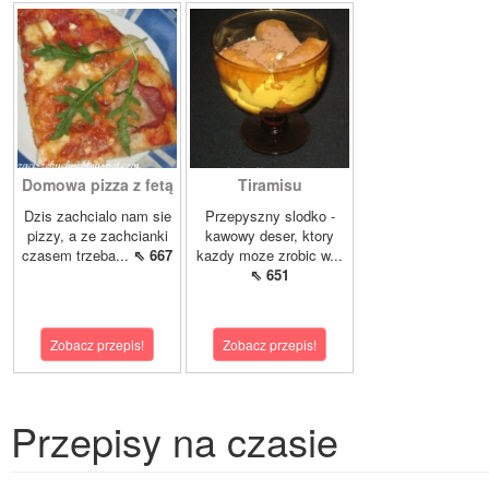
Domowa pizza z fetą
Tiramisu
Dzis zachcialo nam sie
Przepyszny slodko -
pizzy, a ze zachcianki
kawowy deser, ktory
czasem trzeba...
⇖ 667
kazdy moze zrobic w...
⇖ 651
Zobacz przepis!
Zobacz przepis!
Przepisy na czasie