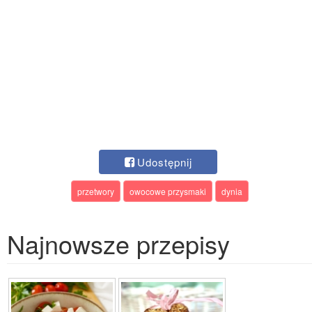
Udostępnij
przetwory
owocowe przysmaki
dynia
Najnowsze przepisy