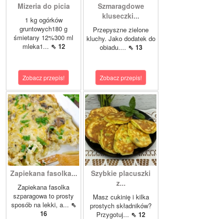
Mizeria do picia
Szmaragdowe
kluseczki...
1 kg ogórków
gruntowych180 g
Przepyszne zielone
śmietany 12%300 ml
kluchy. Jako dodatek do
mleka1...
⇖ 12
obiadu....
⇖ 13
Zobacz przepis!
Zobacz przepis!
Zapiekana fasolka...
Szybkie placuszki
z...
Zapiekana fasolka
szparagowa to prosty
Masz cukinię i kilka
sposób na lekki, a...
⇖
prostych składników?
16
Przygotuj...
⇖ 12