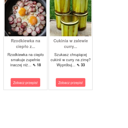
Rzodkiewka na
Cukinia w zalewie
ciepło z...
curry...
Rzodkiewka na ciepło
Szukasz chrupiącej
smakuje zupełnie
cukinii w curry na zimę?
inaczej niż...
⇖ 18
Wypróbuj...
⇖ 33
Zobacz przepis!
Zobacz przepis!