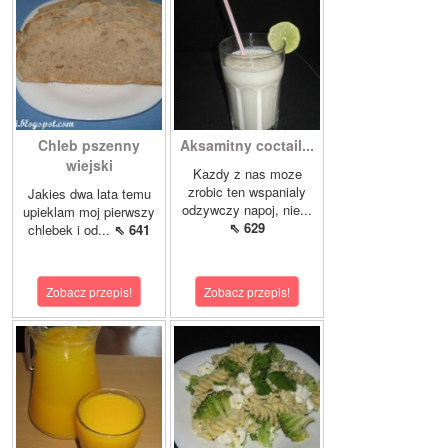
Chleb pszenny
Aksamitny coctail...
wiejski
Kazdy z nas moze
zrobic ten wspanialy
Jakies dwa lata temu
odzywczy napoj, nie...
upieklam moj pierwszy
⇖ 629
chlebek i od...
⇖ 641
Zobacz przepis!
Zobacz przepis!