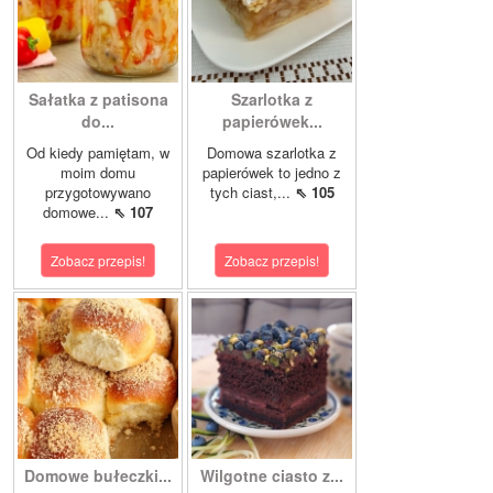
Sałatka z patisona
Szarlotka z
do...
papierówek...
Od kiedy pamiętam, w
Domowa szarlotka z
moim domu
papierówek to jedno z
przygotowywano
tych ciast,...
⇖ 105
domowe...
⇖ 107
Zobacz przepis!
Zobacz przepis!
Domowe bułeczki...
Wilgotne ciasto z...