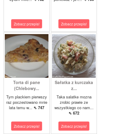
Zobacz przepis!
Zobacz przepis!
Torta di pane
Sałatka z kurczaka
(Chlebowy...
z...
Tym plackiem pierwszy
Taka salatke mozna
raz poczestowano mnie
zrobic prawie ze
lata temu w...
⇖ 747
wszystkiego co nam...
⇖ 672
Zobacz przepis!
Zobacz przepis!