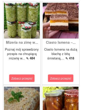
Mizeria na zimę w...
Ciasto Ismena –...
Poznaj mój sprawdzony
Ciasto Ismena na dużą
przepis na chrupiącą
blachę z bitą
mizerię w...
⇖ 484
śmietaną,...
⇖ 418
Zobacz przepis!
Zobacz przepis!