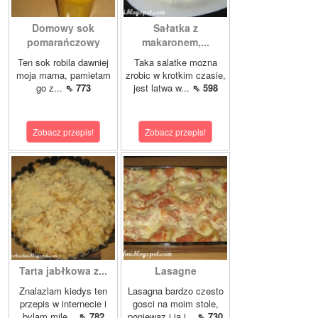
Domowy sok
Sałatka z
pomarańczowy
makaronem,...
Ten sok robila dawniej
Taka salatke mozna
moja mama, pamietam
zrobic w krotkim czasie,
go z...
⇖ 773
jest latwa w...
⇖ 598
Zobacz przepis!
Zobacz przepis!
Tarta jabłkowa z...
Lasagne
Znalazlam kiedys ten
Lasagna bardzo czesto
przepis w internecie i
gosci na moim stole,
bylam mile...
⇖ 782
poniewaz i ja i...
⇖ 730