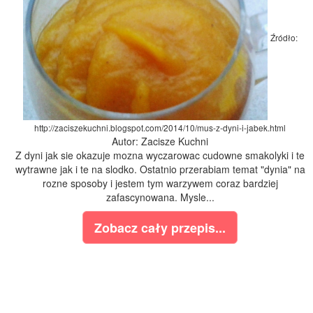
Źródło:
http://zaciszekuchni.blogspot.com/2014/10/mus-z-dyni-i-jabek.html
Autor: Zacisze Kuchni
Z dyni jak sie okazuje mozna wyczarowac cudowne smakolyki i te
wytrawne jak i te na slodko. Ostatnio przerabiam temat "dynia" na
rozne sposoby i jestem tym warzywem coraz bardziej
zafascynowana. Mysle...
Zobacz cały przepis...