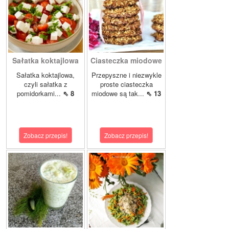
Sałatka koktajlowa
Ciasteczka miodowe
Sałatka koktajlowa,
Przepyszne i niezwykle
czyli sałatka z
proste ciasteczka
pomidorkami...
⇖ 8
miodowe są tak...
⇖ 13
Zobacz przepis!
Zobacz przepis!