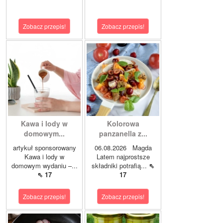
Zobacz przepis!
Zobacz przepis!
Kawa i lody w
Kolorowa
domowym...
panzanella z...
artykuł sponsorowany
06.08.2026 Magda
Kawa i lody w
Latem najprostsze
domowym wydaniu –...
składniki potrafią...
⇖
⇖ 17
17
Zobacz przepis!
Zobacz przepis!