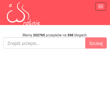
Toggl
naviga
Mamy
252765
przepisów na
598
blogach.