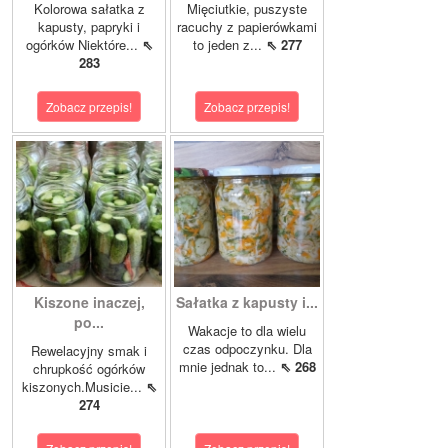
Kolorowa sałatka z
Mięciutkie, puszyste
kapusty, papryki i
racuchy z papierówkami
ogórków Niektóre...
⇖
to jeden z...
⇖ 277
283
Zobacz przepis!
Zobacz przepis!
Kiszone inaczej,
Sałatka z kapusty i...
po...
Wakacje to dla wielu
czas odpoczynku. Dla
Rewelacyjny smak i
mnie jednak to...
⇖ 268
chrupkość ogórków
kiszonych.Musicie...
⇖
274