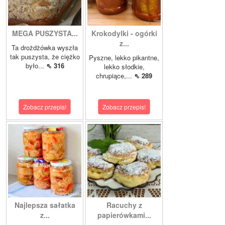
MEGA PUSZYSTA...
Krokodylki - ogórki
z...
Ta drożdżówka wyszła
tak puszysta, że ciężko
Pyszne, lekko pikantne,
było...
⇖ 316
lekko słodkie,
chrupiące,...
⇖ 289
Zobacz przepis!
Zobacz przepis!
Najlepsza sałatka
Racuchy z
z...
papierówkami...