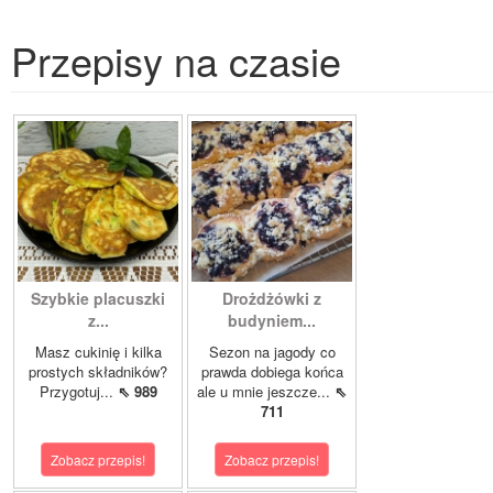
Przepisy na czasie
Szybkie placuszki
Drożdżówki z
z...
budyniem...
Masz cukinię i kilka
Sezon na jagody co
prostych składników?
prawda dobiega końca
Przygotuj...
⇖ 989
ale u mnie jeszcze...
⇖
711
Zobacz przepis!
Zobacz przepis!