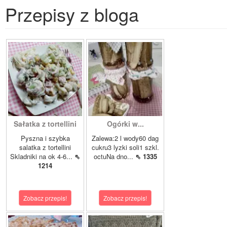
Przepisy z bloga
Sałatka z tortellini
Ogórki w...
Pyszna i szybka
Zalewa:2 l wody60 dag
salatka z tortellini
cukru3 lyzki soli1 szkl.
Skladniki na ok 4-6...
⇖
octuNa dno...
⇖ 1335
1214
Zobacz przepis!
Zobacz przepis!