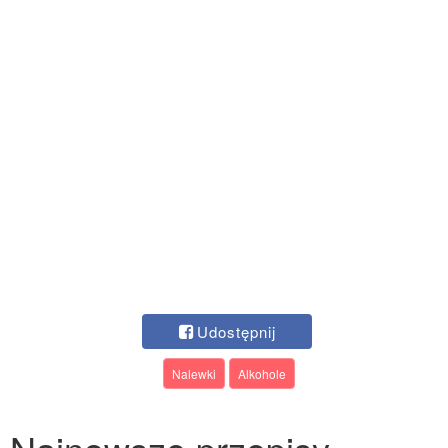
Udostępnij
Nalewki
Alkohole