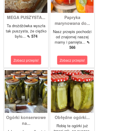
MEGA PUSZYSTA...
Papryka
marynowana do...
Ta drożdżówka wyszła
tak puszysta, że ciężko
Nasz przepis pochodzi
było...
⇖ 574
od znajomej naszej
mamy i pamięta...
⇖
566
Zobacz przepis!
Zobacz przepis!
Ogórki konserwowe
Obłędne ogórki...
na...
Robię te ogórki już
trzeci rok, są pyszne.