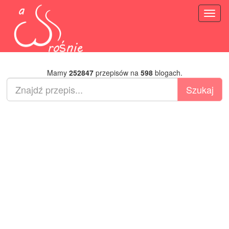
Toggl
naviga
Mamy
252847
przepisów na
598
blogach.