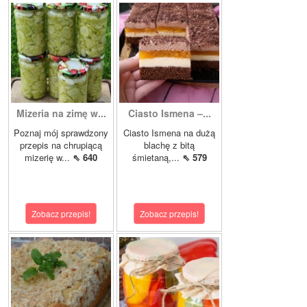
Mizeria na zimę w...
Ciasto Ismena –...
Poznaj mój sprawdzony
Ciasto Ismena na dużą
przepis na chrupiącą
blachę z bitą
mizerię w...
⇖ 640
śmietaną,...
⇖ 579
Zobacz przepis!
Zobacz przepis!