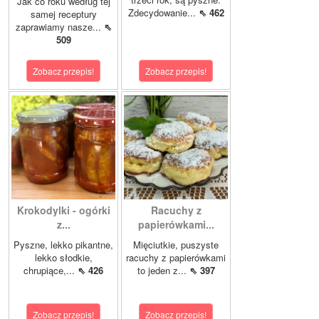
Jak co roku według tej
Zdecydowanie...
⇖ 462
samej receptury
zaprawiamy nasze...
⇖
509
Zobacz przepis!
Zobacz przepis!
Krokodylki - ogórki
Racuchy z
z...
papierówkami...
Pyszne, lekko pikantne,
Mięciutkie, puszyste
lekko słodkie,
racuchy z papierówkami
chrupiące,...
⇖ 426
to jeden z...
⇖ 397
Zobacz przepis!
Zobacz przepis!