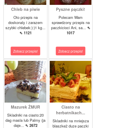
Chleb na piwie
Pyszne pączki!
Oto przepis na
Polecam Wam
doskonaly i zarazem
sprawdzony przepis na
szybki chlebek:):)1 kg...
paczkicioci Ani, sa...
⇖
⇖ 1121
1017
Zobacz przepis!
Zobacz przepis!
Mazurek ŻMUR
Ciasto na
herbatnikach...
Skladniki na ciasto:20
dag masla lub Palmy (ja
Skladniki na mniejsza
daje...
⇖ 2672
blaszke2 duze paczki