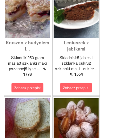
Kruszon z budyniem
Leniuszek z
i...
jabłkami
Skladniki250 gram
Skladniki:5 jablek1
masla3 szklanki maki
szklanka cukru2
pszennej5 lyzek...
⇖
szklanki maki1 cukier...
1778
⇖ 1554
Zobacz przepis!
Zobacz przepis!