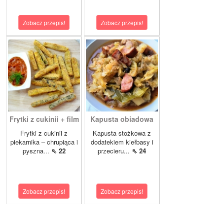
Zobacz przepis!
Zobacz przepis!
Frytki z cukinii + film
Kapusta obiadowa
Frytki z cukinii z
Kapusta stożkowa z
piekarnika – chrupiąca i
dodatekiem kiełbasy i
pyszna...
⇖ 22
przecieru...
⇖ 24
Zobacz przepis!
Zobacz przepis!