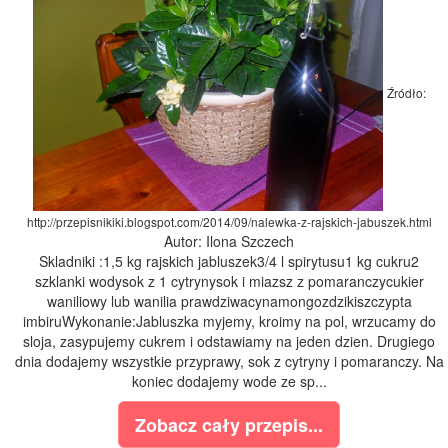
Źródło:
http://przepisnikiki.blogspot.com/2014/09/nalewka-z-rajskich-jabuszek.html
Autor: Ilona Szczech
Skladniki :1,5 kg rajskich jabluszek3/4 l spirytusu1 kg cukru2
szklanki wodysok z 1 cytrynysok i miazsz z pomaranczycukier
waniliowy lub wanilia prawdziwacynamongozdzikiszczypta
imbiruWykonanie:Jabluszka myjemy, kroimy na pol, wrzucamy do
sloja, zasypujemy cukrem i odstawiamy na jeden dzien. Drugiego
dnia dodajemy wszystkie przyprawy, sok z cytryny i pomaranczy. Na
koniec dodajemy wode ze sp...
Zobacz cały przepis...