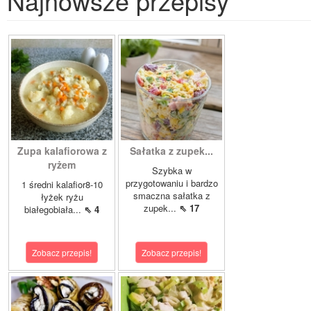
Najnowsze przepisy
Zupa kalafiorowa z
Sałatka z zupek...
ryżem
Szybka w
przygotowaniu i bardzo
1 średni kalafior8-10
smaczna sałatka z
łyżek ryżu
zupek...
⇖ 17
białegobiała...
⇖ 4
Zobacz przepis!
Zobacz przepis!