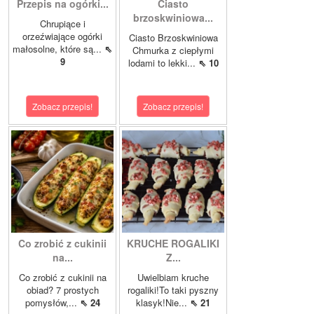
Przepis na ogórki...
Ciasto
brzoskwiniowa...
Chrupiące i
orzeźwiające ogórki
Ciasto Brzoskwiniowa
małosolne, które są...
⇖
Chmurka z ciepłymi
9
lodami to lekki...
⇖ 10
Zobacz przepis!
Zobacz przepis!
Co zrobić z cukinii
KRUCHE ROGALIKI
na...
Z...
Co zrobić z cukinii na
Uwielbiam kruche
obiad? 7 prostych
rogaliki!To taki pyszny
pomysłów,...
⇖ 24
klasyk!Nie...
⇖ 21