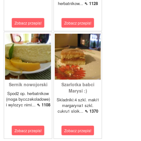
herbatnikow...
⇖ 1128
Zobacz przepis!
Zobacz przepis!
Sernik nowojorski
Szarlotka babci
Marysi :)
Spod2 op. herbatnikow
(moga bycczekoladowe)
Skladniki:4 szkl. maki1
i wylozyc nimi...
⇖ 1108
margaryna1 szkl.
cukru1 sloik...
⇖ 1370
Zobacz przepis!
Zobacz przepis!