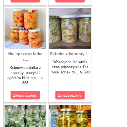
Najlepsza sałatka
Sałatka z kapusty i...
z...
Wakacje to dla wielu
czas odpoczynku. Dla
Kolorowa sałatka z
mnie jednak to...
⇖ 390
kapusty, papryki i
ogórków Niektóre...
⇖
395
Zobacz przepis!
Zobacz przepis!