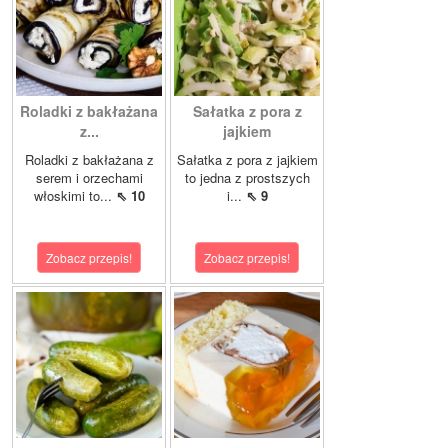
Roladki z bakłażana
Sałatka z pora z
z...
jajkiem
Roladki z bakłażana z
Sałatka z pora z jajkiem
serem i orzechami
to jedna z prostszych
włoskimi to...
⇖ 10
i...
⇖ 9
Zobacz przepis!
Zobacz przepis!