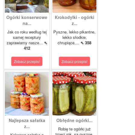
Ogórki konserwowe
Krokodylki - ogórki
na...
z...
Jak co roku według tej
Pyszne, lekko pikantne,
samej receptury
lekko słodkie,
zaprawiamy nasze...
⇖
chrupiące,...
⇖ 358
412
Zobacz przepis!
Zobacz przepis!
Najlepsza sałatka
Obłędne ogórki...
z...
Robię te ogórki już
trzeci rok, są pyszne.
Kolorowa sałatka z