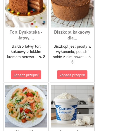
Tort Dyskoteka -
Biszkopt kakaowy
łatwy,...
dla...
Bardzo łatwy tort
Biszkopt jest prosty w
kakaowy z lekkim
wykonaniu, poradzi
kremem serowo...
⇖ 2
sobie z nim nawet...
⇖
3
Zobacz przepis!
Zobacz przepis!