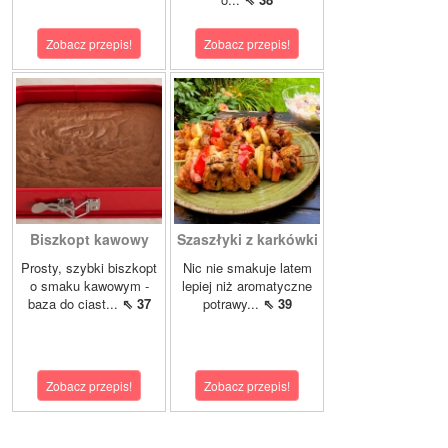
Zobacz przepis!
Zobacz przepis!
Biszkopt kawowy
Szaszłyki z karkówki
Prosty, szybki biszkopt
Nic nie smakuje latem
o smaku kawowym -
lepiej niż aromatyczne
baza do ciast...
⇖ 37
potrawy...
⇖ 39
Zobacz przepis!
Zobacz przepis!