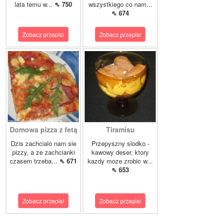
lata temu w...
⇖ 750
wszystkiego co nam...
⇖ 674
Zobacz przepis!
Zobacz przepis!
Domowa pizza z fetą
Tiramisu
Dzis zachcialo nam sie
Przepyszny slodko -
pizzy, a ze zachcianki
kawowy deser, ktory
czasem trzeba...
⇖ 671
kazdy moze zrobic w...
⇖ 653
Zobacz przepis!
Zobacz przepis!