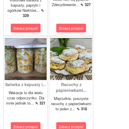
Zdecydowanie...
⇖ 327
kapusty, papryki i
ogórków Niektóre...
⇖
329
Zobacz przepis!
Zobacz przepis!
Sałatka z kapusty i...
Racuchy z
papierówkami...
Wakacje to dla wielu
czas odpoczynku. Dla
Mięciutkie, puszyste
mnie jednak to...
⇖ 321
racuchy z papierówkami
to jeden z...
⇖ 318
Zobacz przepis!
Zobacz przepis!