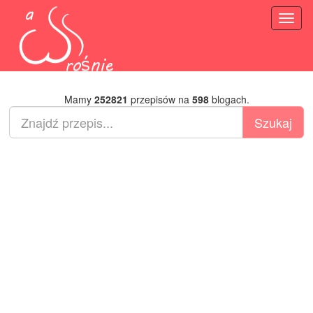
Toggl
naviga
Mamy
252821
przepisów na
598
blogach.