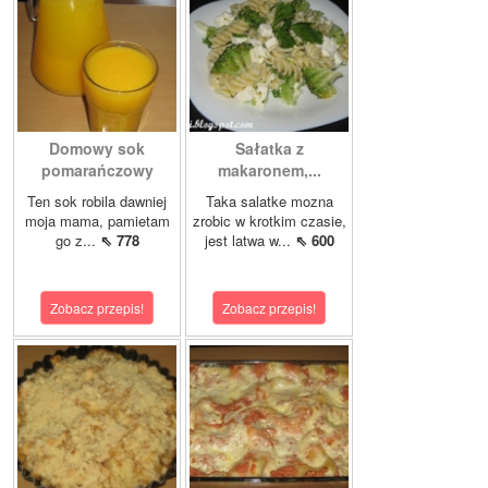
Domowy sok
Sałatka z
pomarańczowy
makaronem,...
Ten sok robila dawniej
Taka salatke mozna
moja mama, pamietam
zrobic w krotkim czasie,
go z...
⇖ 778
jest latwa w...
⇖ 600
Zobacz przepis!
Zobacz przepis!