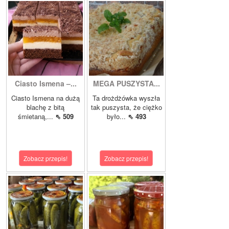
Ciasto Ismena –...
MEGA PUSZYSTA...
Ciasto Ismena na dużą
Ta drożdżówka wyszła
blachę z bitą
tak puszysta, że ciężko
śmietaną,...
⇖ 509
było...
⇖ 493
Zobacz przepis!
Zobacz przepis!