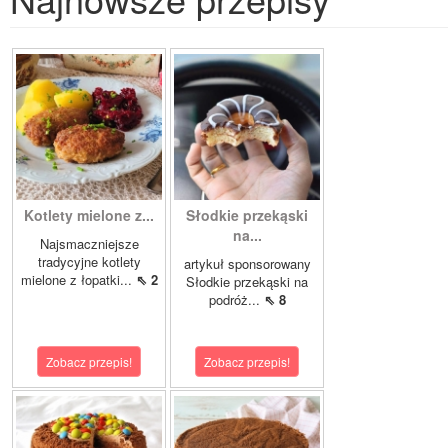
Kotlety mielone z...
Słodkie przekąski
na...
Najsmaczniejsze
tradycyjne kotlety
artykuł sponsorowany
mielone z łopatki...
⇖ 2
Słodkie przekąski na
podróż...
⇖ 8
Zobacz przepis!
Zobacz przepis!