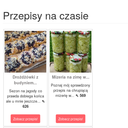
Przepisy na czasie
Drożdżówki z
Mizeria na zimę w...
budyniem...
Poznaj mój sprawdzony
przepis na chrupiącą
Sezon na jagody co
mizerię w...
⇖ 569
prawda dobiega końca
ale u mnie jeszcze...
⇖
626
Zobacz przepis!
Zobacz przepis!