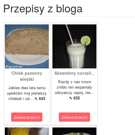
Przepisy z bloga
Chleb pszenny
Aksamitny coctail...
wiejski
Kazdy z nas moze
zrobic ten wspanialy
Jakies dwa lata temu
odzywczy napoj, nie...
upieklam moj pierwszy
⇖ 632
chlebek i od...
⇖ 643
Zobacz przepis!
Zobacz przepis!