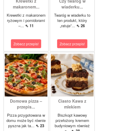
Krewetki z
Czy twaróg w
makaronem...
wiaderku...
Krewetki z makaronem
Twaróg w wiaderku to
ryżowym i pomidorami
ten produkt, który
–...
⇖ 11
„ratuje”...
⇖ 26
Zobacz przepis!
Zobacz przepis!
Domowa pizza –
Ciasto Kawa z
przepis...
mlekiem
Pizza przygotowana w
Biszkopt kawowy
domu może być równie
przełożony kremem
pyszna jak ta...
⇖ 23
budyniowym również
o...
⇖ 38