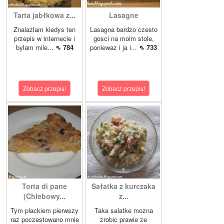
Tarta jabłkowa z...
Lasagne
Znalazlam kiedys ten
Lasagna bardzo czesto
przepis w internecie i
gosci na moim stole,
bylam mile...
⇖ 784
poniewaz i ja i...
⇖ 733
Zobacz przepis!
Zobacz przepis!
Torta di pane
Sałatka z kurczaka
(Chlebowy...
z...
Tym plackiem pierwszy
Taka salatke mozna
raz poczestowano mnie
zrobic prawie ze