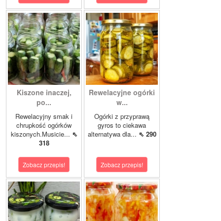
Kiszone inaczej,
Rewelacyjne ogórki
po...
w...
Rewelacyjny smak i
Ogórki z przyprawą
chrupkość ogórków
gyros to ciekawa
kiszonych.Musicie...
⇖
alternatywa dla...
⇖ 290
318
Zobacz przepis!
Zobacz przepis!