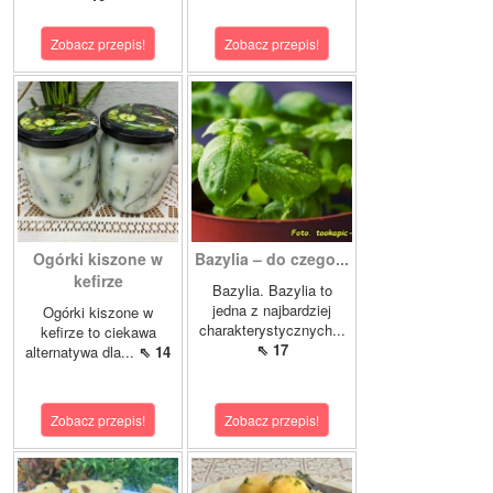
Zobacz przepis!
Zobacz przepis!
Ogórki kiszone w
Bazylia – do czego...
kefirze
Bazylia. Bazylia to
jedna z najbardziej
Ogórki kiszone w
charakterystycznych...
kefirze to ciekawa
⇖ 17
alternatywa dla...
⇖ 14
Zobacz przepis!
Zobacz przepis!