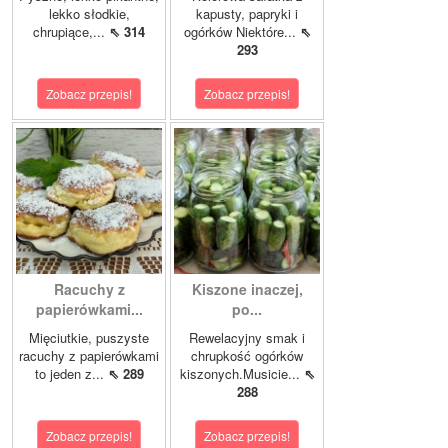
lekko słodkie,
kapusty, papryki i
chrupiące,...
⇖ 314
ogórków Niektóre...
⇖
293
Zobacz przepis!
Zobacz przepis!
Racuchy z
Kiszone inaczej,
papierówkami...
po...
Mięciutkie, puszyste
Rewelacyjny smak i
racuchy z papierówkami
chrupkość ogórków
to jeden z...
⇖ 289
kiszonych.Musicie...
⇖
288
Zobacz przepis!
Zobacz przepis!