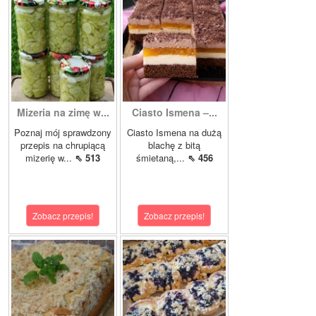
Mizeria na zimę w...
Ciasto Ismena –...
Poznaj mój sprawdzony
Ciasto Ismena na dużą
przepis na chrupiącą
blachę z bitą
mizerię w...
⇖ 513
śmietaną,...
⇖ 456
Zobacz przepis!
Zobacz przepis!