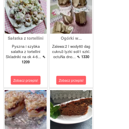
Sałatka z tortellini
Ogórki w...
Pyszna i szybka
Zalewa:2 l wody60 dag
salatka z tortellini
cukru3 lyzki soli1 szkl.
Skladniki na ok 4-6...
⇖
octuNa dno...
⇖ 1330
1209
Zobacz przepis!
Zobacz przepis!