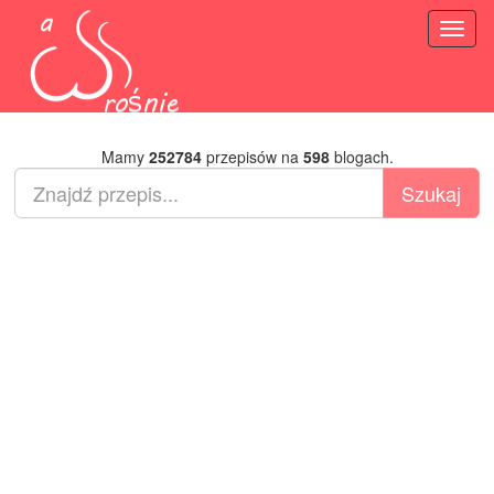
Toggl
naviga
Mamy
252784
przepisów na
598
blogach.