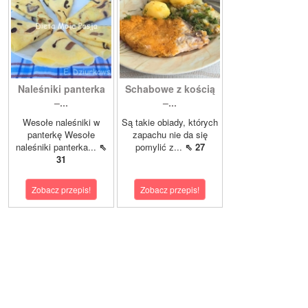
Naleśniki panterka
Schabowe z kością
–...
–...
Wesołe naleśniki w
Są takie obiady, których
panterkę Wesołe
zapachu nie da się
naleśniki panterka...
⇖
pomylić z...
⇖ 27
31
Zobacz przepis!
Zobacz przepis!