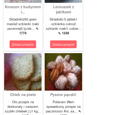
Kruszon z budyniem
Leniuszek z
i...
jabłkami
Skladniki250 gram
Skladniki:5 jablek1
masla3 szklanki maki
szklanka cukru2
pszennej5 lyzek...
⇖
szklanki maki1 cukier...
1774
⇖ 1549
Zobacz przepis!
Zobacz przepis!
Chleb na piwie
Pyszne pączki!
Oto przepis na
Polecam Wam
doskonaly i zarazem
sprawdzony przepis na
szybki chlebek:):)1 kg...
paczkicioci Ani, sa...
⇖