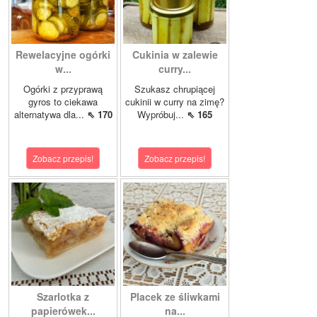
Rewelacyjne ogórki
Cukinia w zalewie
w...
curry...
Ogórki z przyprawą
Szukasz chrupiącej
gyros to ciekawa
cukinii w curry na zimę?
alternatywa dla...
⇖ 170
Wypróbuj...
⇖ 165
Zobacz przepis!
Zobacz przepis!
Szarlotka z
Placek ze śliwkami
papierówek...
na...