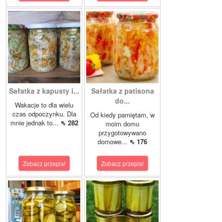
Sałatka z kapusty i...
Sałatka z patisona
do...
Wakacje to dla wielu
czas odpoczynku. Dla
Od kiedy pamiętam, w
mnie jednak to...
⇖ 282
moim domu
przygotowywano
domowe...
⇖ 176
Zobacz przepis!
Zobacz przepis!