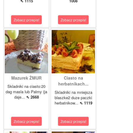
⇖ 1115
1008
Zobacz przepis!
Zobacz przepis!
Mazurek ŻMUR
Ciasto na
herbatnikach...
Skladniki na ciasto:20
dag masla lub Palmy (ja
Skladniki na mniejsza
daje...
⇖ 2668
blaszke2 duze paczki
herbatnikow...
⇖ 1119
Zobacz przepis!
Zobacz przepis!