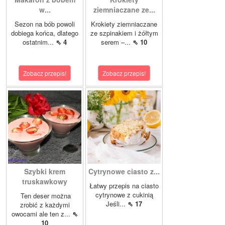
w...
ziemniaczane ze...
Sezon na bób powoli
Krokiety ziemniaczane
dobiega końca, dlatego
ze szpinakiem i żółtym
ostatnim...
⇖ 4
serem –...
⇖ 10
Zobacz przepis!
Zobacz przepis!
Szybki krem
Cytrynowe ciasto z...
truskawkowy
Łatwy przepis na ciasto
cytrynowe z cukinią
Ten deser można
Jeśli...
⇖ 17
zrobić z każdymi
owocami ale ten z...
⇖
10