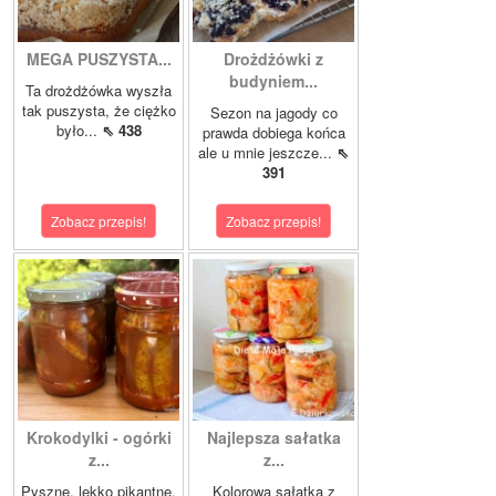
MEGA PUSZYSTA...
Drożdżówki z
budyniem...
Ta drożdżówka wyszła
tak puszysta, że ciężko
Sezon na jagody co
było...
⇖ 438
prawda dobiega końca
ale u mnie jeszcze...
⇖
391
Zobacz przepis!
Zobacz przepis!
Krokodylki - ogórki
Najlepsza sałatka
z...
z...
Pyszne, lekko pikantne,
Kolorowa sałatka z