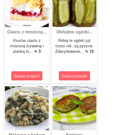
Ciasto z mrożoną...
Obłędne ogórki...
Kruche ciasto z
Robię te ogórki już
mrożoną żurawiną i
trzeci rok, są pyszne.
pianką to...
⇖ 3
Zdecydowanie...
⇖ 12
Zobacz przepis!
Zobacz przepis!
Makaron z bobem
Krokiety