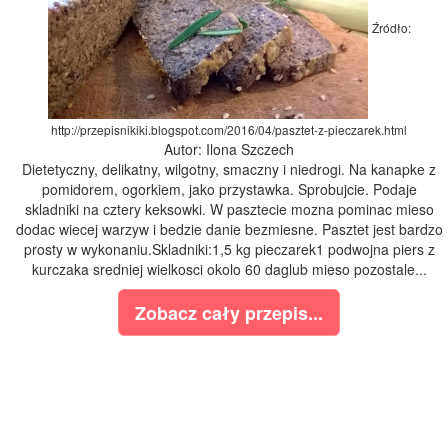
Źródło:
http://przepisnikiki.blogspot.com/2016/04/pasztet-z-pieczarek.html
Autor: Ilona Szczech
Dietetyczny, delikatny, wilgotny, smaczny i niedrogi. Na kanapke z
pomidorem, ogorkiem, jako przystawka. Sprobujcie. Podaje
skladniki na cztery keksowki. W pasztecie mozna pominac mieso
dodac wiecej warzyw i bedzie danie bezmiesne. Pasztet jest bardzo
prosty w wykonaniu.Skladniki:1,5 kg pieczarek1 podwojna piers z
kurczaka sredniej wielkosci okolo 60 daglub mieso pozostale...
Zobacz cały przepis...