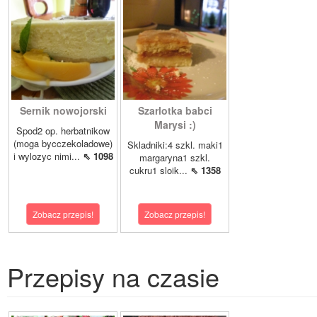
Sernik nowojorski
Szarlotka babci
Marysi :)
Spod2 op. herbatnikow
(moga bycczekoladowe)
Skladniki:4 szkl. maki1
i wylozyc nimi...
⇖ 1098
margaryna1 szkl.
cukru1 sloik...
⇖ 1358
Zobacz przepis!
Zobacz przepis!
Przepisy na czasie