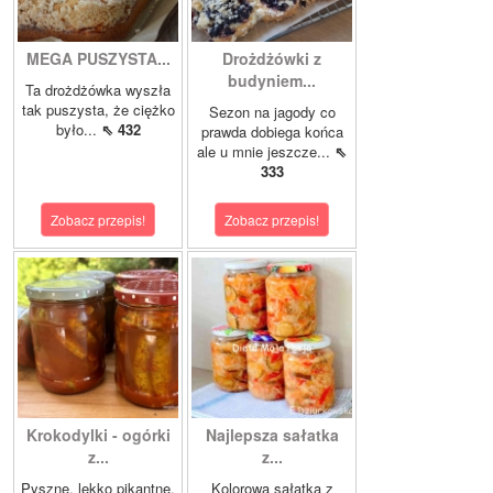
MEGA PUSZYSTA...
Drożdżówki z
budyniem...
Ta drożdżówka wyszła
tak puszysta, że ciężko
Sezon na jagody co
było...
⇖ 432
prawda dobiega końca
ale u mnie jeszcze...
⇖
333
Zobacz przepis!
Zobacz przepis!
Krokodylki - ogórki
Najlepsza sałatka
z...
z...
Pyszne, lekko pikantne,
Kolorowa sałatka z