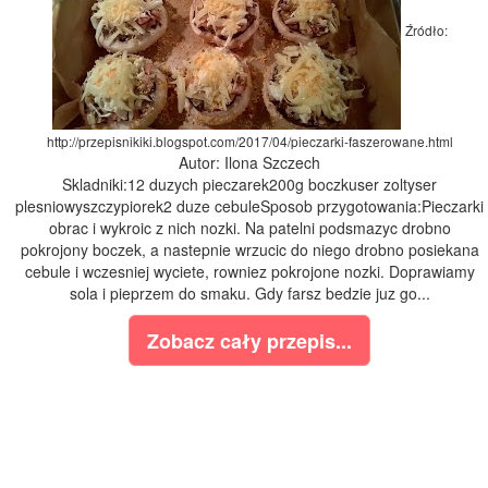
Źródło:
http://przepisnikiki.blogspot.com/2017/04/pieczarki-faszerowane.html
Autor: Ilona Szczech
Skladniki:12 duzych pieczarek200g boczkuser zoltyser
plesniowyszczypiorek2 duze cebuleSposob przygotowania:Pieczarki
obrac i wykroic z nich nozki. Na patelni podsmazyc drobno
pokrojony boczek, a nastepnie wrzucic do niego drobno posiekana
cebule i wczesniej wyciete, rowniez pokrojone nozki. Doprawiamy
sola i pieprzem do smaku. Gdy farsz bedzie juz go...
Zobacz cały przepis...