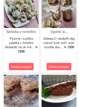
Sałatka z tortellini
Ogórki w...
Pyszna i szybka
Zalewa:2 l wody60 dag
salatka z tortellini
cukru3 lyzki soli1 szkl.
Skladniki na ok 4-6...
⇖
octuNa dno...
⇖ 1330
1209
Zobacz przepis!
Zobacz przepis!