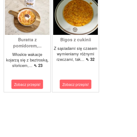
Buratta z
Bigos z cukinii
pomidorem,...
Z sąsiadami się czasem
wymieniamy różnymi
Włoskie wakacje
rzeczami, tak...
⇖ 32
kojarzą się z beztroską,
słońcem,...
⇖ 23
Zobacz przepis!
Zobacz przepis!