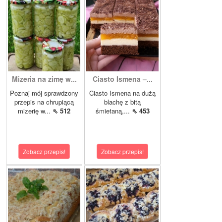
Mizeria na zimę w...
Ciasto Ismena –...
Poznaj mój sprawdzony
Ciasto Ismena na dużą
przepis na chrupiącą
blachę z bitą
mizerię w...
⇖ 512
śmietaną,...
⇖ 453
Zobacz przepis!
Zobacz przepis!