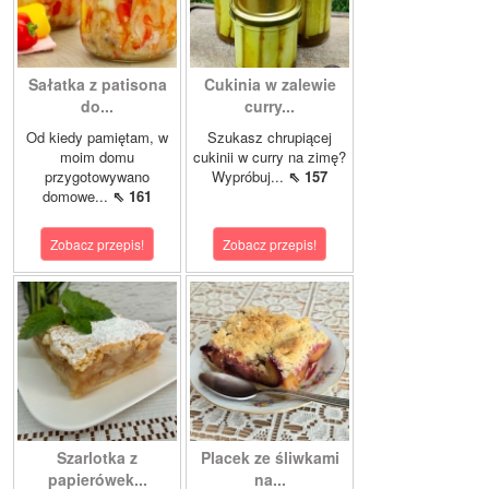
Sałatka z patisona
Cukinia w zalewie
do...
curry...
Od kiedy pamiętam, w
Szukasz chrupiącej
moim domu
cukinii w curry na zimę?
przygotowywano
Wypróbuj...
⇖ 157
domowe...
⇖ 161
Zobacz przepis!
Zobacz przepis!
Szarlotka z
Placek ze śliwkami
papierówek...
na...