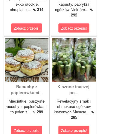
lekko słodkie,
kapusty, papryki i
chrupiące,...
⇖ 314
ogórków Niektóre...
⇖
292
Zobacz przepis!
Zobacz przepis!
Racuchy z
Kiszone inaczej,
papierówkami...
po...
Mięciutkie, puszyste
Rewelacyjny smak i
racuchy z papierówkami
chrupkość ogórków
to jeden z...
⇖ 289
kiszonych.Musicie...
⇖
285
Zobacz przepis!
Zobacz przepis!