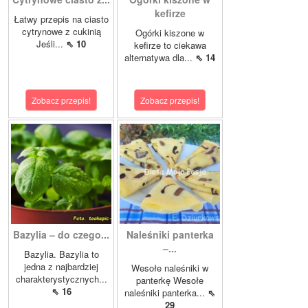
kefirze
Łatwy przepis na ciasto
cytrynowe z cukinią
Ogórki kiszone w
Jeśli...
⇖ 10
kefirze to ciekawa
alternatywa dla...
⇖ 14
Zobacz przepis!
Zobacz przepis!
Bazylia – do czego...
Naleśniki panterka
–...
Bazylia. Bazylia to
jedna z najbardziej
Wesołe naleśniki w
charakterystycznych...
panterkę Wesołe
⇖ 16
naleśniki panterka...
⇖
29