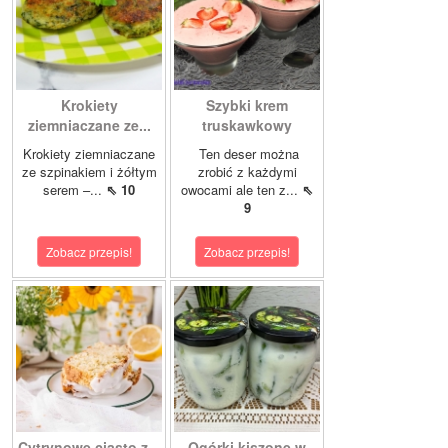
Krokiety
Szybki krem
ziemniaczane ze...
truskawkowy
Krokiety ziemniaczane
Ten deser można
ze szpinakiem i żółtym
zrobić z każdymi
serem –...
⇖ 10
owocami ale ten z...
⇖
9
Zobacz przepis!
Zobacz przepis!
Cytrynowe ciasto z...
Ogórki kiszone w