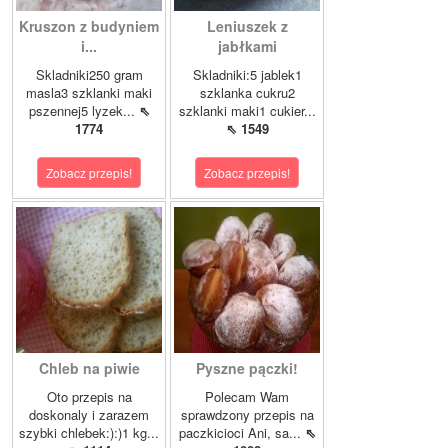
Kruszon z budyniem
Leniuszek z
i...
jabłkami
Skladniki250 gram
Skladniki:5 jablek1
masla3 szklanki maki
szklanka cukru2
pszennej5 lyzek...
⇖
szklanki maki1 cukier...
1774
⇖ 1549
Zobacz przepis!
Zobacz przepis!
Chleb na piwie
Pyszne pączki!
Oto przepis na
Polecam Wam
doskonaly i zarazem
sprawdzony przepis na
szybki chlebek:):)1 kg...
paczkicioci Ani, sa...
⇖