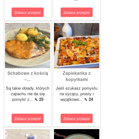
Zobacz przepis!
Zobacz przepis!
Schabowe z kością
Zapiekanka z
–...
kopytkami
Są takie obiady, których
Jeśli szukasz pomysłu
zapachu nie da się
na sycący, prosty i
pomylić z...
⇖ 25
wyjątkowo...
⇖ 24
Zobacz przepis!
Zobacz przepis!