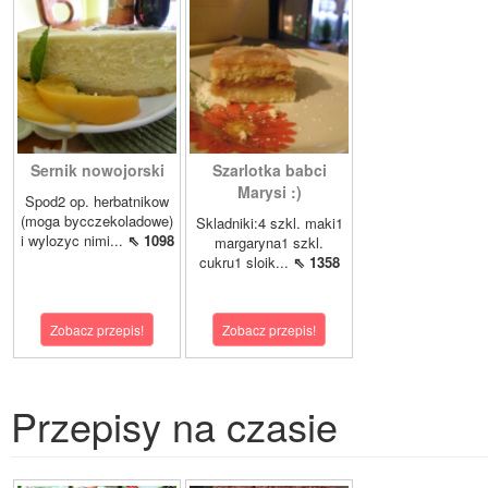
Sernik nowojorski
Szarlotka babci
Marysi :)
Spod2 op. herbatnikow
(moga bycczekoladowe)
Skladniki:4 szkl. maki1
i wylozyc nimi...
⇖ 1098
margaryna1 szkl.
cukru1 sloik...
⇖ 1358
Zobacz przepis!
Zobacz przepis!
Przepisy na czasie