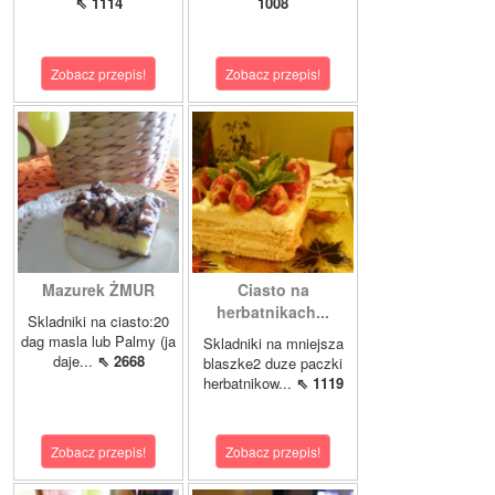
⇖ 1114
1008
Zobacz przepis!
Zobacz przepis!
Mazurek ŻMUR
Ciasto na
herbatnikach...
Skladniki na ciasto:20
dag masla lub Palmy (ja
Skladniki na mniejsza
daje...
⇖ 2668
blaszke2 duze paczki
herbatnikow...
⇖ 1119
Zobacz przepis!
Zobacz przepis!