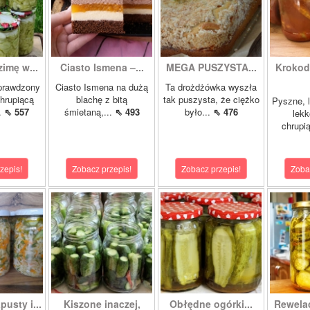
zimę w...
Ciasto Ismena –...
MEGA PUSZYSTA...
Krokody
prawdzony
Ciasto Ismena na dużą
Ta drożdżówka wyszła
chrupiącą
blachę z bitą
tak puszysta, że ciężko
Pyszne, l
..
⇖ 557
śmietaną,...
⇖ 493
było...
⇖ 476
lekk
chrupią
zepis!
Zobacz przepis!
Zobacz przepis!
Zoba
pusty i...
Kiszone inaczej,
Obłędne ogórki...
Rewela