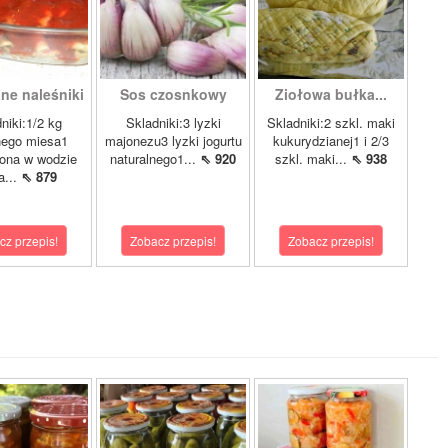
ne naleśniki
Sos czosnkowy
Ziołowa bułka...
niki:1/2 kg
Skladniki:3 lyzki
Skladniki:2 szkl. maki
nego miesa1
majonezu3 lyzki jogurtu
kukurydzianej1 i 2/3
ona w wodzie
naturalnego1...
⇖ 920
szkl. maki...
⇖ 938
a...
⇖ 879
cz przepis!
Zobacz przepis!
Zobacz przepis!