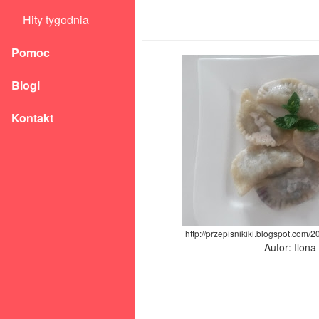
Hity tygodnia
Pomoc
Blogi
Kontakt
http://przepisnikiki.blogspot.com/
Autor: Ilon