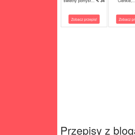
świetny pomysł...
⇖ 34
Cienkie,.
Zobacz przepis!
Zobacz pr
Przepisy z blog