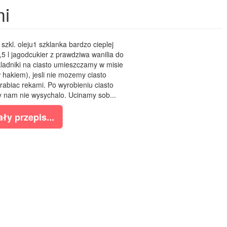
mi
szkl. oleju1 szklanka bardzo cieplej
5 l jagodcukier z prawdziwa wanilia do
adniki na ciasto umieszczamy w misie
 hakiem), jesli nie mozemy ciasto
rabiac rekami. Po wyrobieniu ciasto
y nam nie wysychalo. Ucinamy sob...
ły przepis...