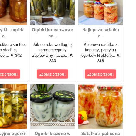
lki - ogórki
Ogórki konserwowe
Najlepsza sałatka
z...
na...
z...
ekko pikantne,
Jak co roku według tej
Kolorowa sałatka z
o słodkie,
samej receptury
kapusty, papryki i
ce,...
⇖ 342
zaprawiamy nasze...
⇖
ogórków Niektóre...
⇖
333
318
cz przepis!
Zobacz przepis!
Zobacz przepis!
cyjne ogórki
Ogórki kiszone w
Sałatka z patisona