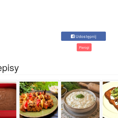
Udostępnij
Pierogi
episy