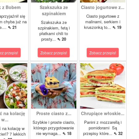
k z Bobem
Szakszuka ze
Ciasto jogurtowe z...
szpinakiem
przyjaźnił się
Ciasto jogurtowe z
m chyba już na
malinami, serkiem i
Szakszuka ze
e....
⇖ 21
kruszonką to...
⇖ 19
szpinakiem, fetą i
płatkami chili to
prosty...
⇖ 20
cz przepis!
Zobacz przepis!
Zobacz przepis!
ć na kolację
Proste ciasto z...
Chrupiące włoskie...
w...
Szybkie i proste ciasto,
Panini z mozzarellą i
którego przygotowanie
pomidorami Są
 na kolację w
nie wymaga...
⇖ 18
przepisy które...
⇖ 32
zień? 7 lekkich