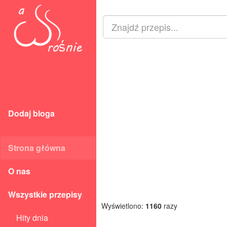
Dodaj bloga
Strona główna
O nas
Wszystkie przepisy
Wyświetlono:
1160
razy
Hity dnia