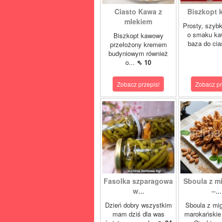
Ciasto Kawa z
Biszkopt
mlekiem
Prosty, szybk
o smaku ka
Biszkopt kawowy
baza do cia
przełożony kremem
budyniowym również
o...
⇖ 10
Zobacz przepis!
Zobacz pr
Fasolka szparagowa
Sboula z m
w...
–...
Dzień dobry wszystkim
Sboula z mi
mam dziś dla was
marokańskie 