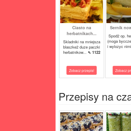
Ciasto na
Sernik now
herbatnikach...
Spod2 op. he
(moga byccze
Skladniki na mniejsza
i wylozyc nimi
blaszke2 duze paczki
herbatnikow...
⇖ 1122
Zobacz przepis!
Zobacz pr
Przepisy na cz