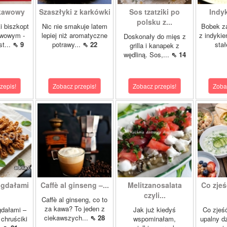
 kawowy
Szaszłyki z karkówki
Sos tzatziki po
Indy
polsku z...
i biszkopt
Nic nie smakuje latem
Bobek za
wowym -
lepiej niż aromatyczne
z indykie
Doskonały do mięs z
st...
⇖ 9
potrawy...
⇖ 22
stał
grilla i kanapek z
wędliną. Sos,...
⇖ 14
zepis!
Zobacz przepis!
Zobacz przepis!
Zoba
igdałami
Caffè al ginseng –...
Melitzanosalata
Co zjeś
czyli...
Caffè al ginseng, co to
za kawa? To jeden z
gdałami –
Jak już kiedyś
Co zjeść
ciekawszych...
⇖ 28
chruściki
wspominałam,
upalny d