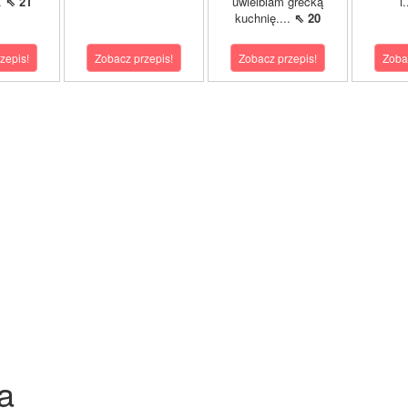
..
⇖ 21
uwielbiam grecką
i
kuchnię....
⇖ 20
zepis!
Zobacz przepis!
Zobacz przepis!
Zoba
a