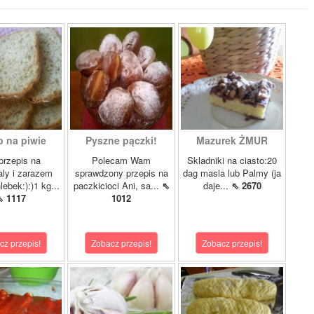
b na piwie
Pyszne pączki!
Mazurek ŻMUR
przepis na
Polecam Wam
Skladniki na ciasto:20
ly i zarazem
sprawdzony przepis na
dag masla lub Palmy (ja
lebek:):)1 kg...
paczkicioci Ani, sa...
⇖
daje...
⇖ 2670
⇖ 1117
1012
cz przepis!
Zobacz przepis!
Zobacz przepis!