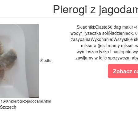
Pierogi z jagoda
Skladniki:Ciasto50 dag maki1/4 
wody1 lyzeczka soliNadzienieok. 0,
zasypaniaWykonanie:Wszystkie skl
miksera (jesli mamy mikser w
wymieszac lyzka i nastepnie wy
zawijamy w folie spozywcza, ab
Źródło:
Zobacz ca
2016/07/pierogi-z-jagodami.html
a Szczech