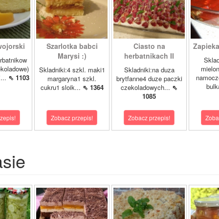
ojorski
Szarlotka babci
Ciasto na
Zapieka
Marysi :)
herbatnikach II
rbatnikow
Sklad
koladowe)
mielo
Skladniki:4 szkl. maki1
Skladniki:na duza
...
⇖ 1103
namocz
margaryna1 szkl.
brytfanne4 duze paczki
bulk
cukru1 sloik...
⇖ 1364
czekoladowych...
⇖
1085
zepis!
Zobacz przepis!
Zobacz przepis!
Zoba
asie