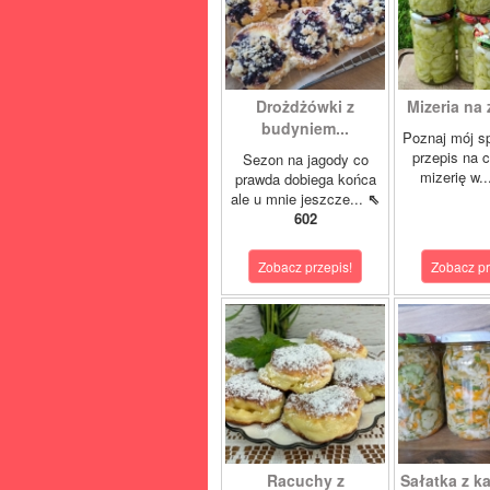
Drożdżówki z
Mizeria na 
budyniem...
Poznaj mój s
przepis na 
Sezon na jagody co
mizerię w.
prawda dobiega końca
ale u mnie jeszcze...
⇖
602
Zobacz przepis!
Zobacz pr
Racuchy z
Sałatka z ka