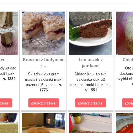
w...
Kruszon z budyniem
Leniuszek z
Chle
i...
jabłkami
ody60 dag
Oto 
soli1 szkl.
doskona
Skladniki250 gram
Skladniki:5 jablek1
..
⇖ 1332
szybki ch
masla3 szklanki maki
szklanka cukru2
pszennej5 lyzek...
⇖
szklanki maki1 cukier...
1776
⇖ 1551
zepis!
Zobacz przepis!
Zobacz przepis!
Zoba