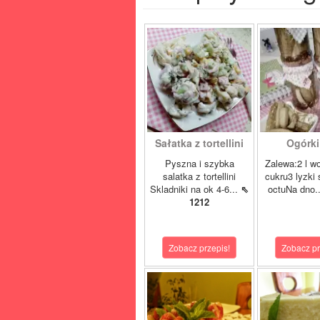
Sałatka z tortellini
Ogórki 
Pyszna i szybka
Zalewa:2 l w
salatka z tortellini
cukru3 lyzki 
Skladniki na ok 4-6...
⇖
octuNa dno.
1212
Zobacz przepis!
Zobacz pr