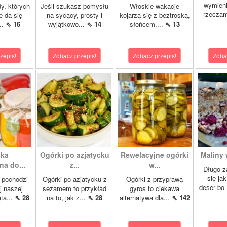
wymien
dy, których
Jeśli szukasz pomysłu
Włoskie wakacje
rzeczam
e da się
na sycący, prosty i
kojarzą się z beztroską,
..
⇖ 16
wyjątkowo...
⇖ 14
słońcem,...
⇖ 13
zepis!
Zobacz przepis!
Zobacz przepis!
Zoba
yka
Ogórki po azjatycku
Rewelacyjne ogórki
Maliny 
a do...
z...
w...
Długo z
się ja
 pochodzi
Ogórki po azjatycku z
Ogórki z przyprawą
deser bo
j naszej
sezamem to przykład
gyros to ciekawa
ta...
⇖ 28
na to, jak z...
⇖ 28
alternatywa dla...
⇖ 142