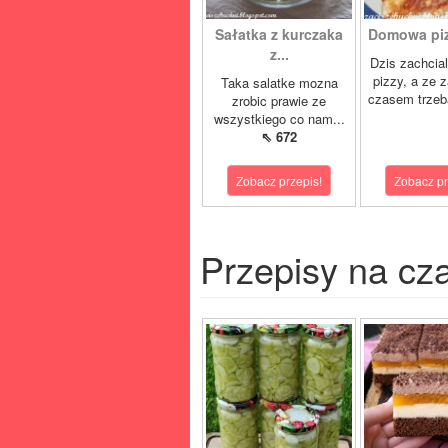
Sałatka z kurczaka
Domowa pizz
z...
Dzis zachcia
pizzy, a ze 
Taka salatke mozna
czasem trzeb
zrobic prawie ze
wszystkiego co nam...
⇖ 672
Zobacz przepis!
Zobacz pr
Przepisy na cz