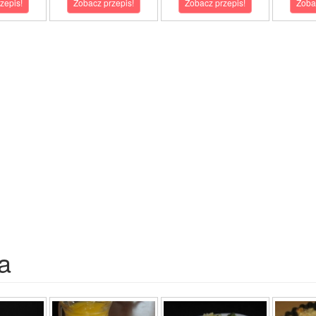
zepis!
Zobacz przepis!
Zobacz przepis!
Zoba
a