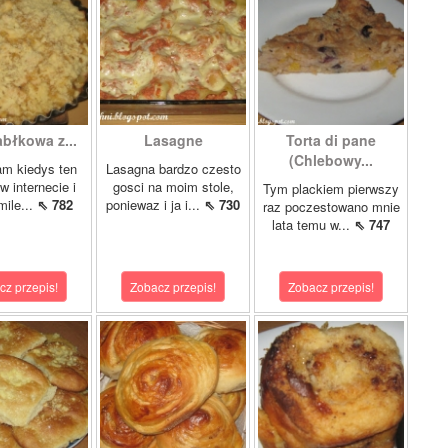
abłkowa z...
Lasagne
Torta di pane
(Chlebowy...
am kiedys ten
Lasagna bardzo czesto
w internecie i
gosci na moim stole,
Tym plackiem pierwszy
mile...
⇖ 782
poniewaz i ja i...
⇖ 730
raz poczestowano mnie
lata temu w...
⇖ 747
cz przepis!
Zobacz przepis!
Zobacz przepis!