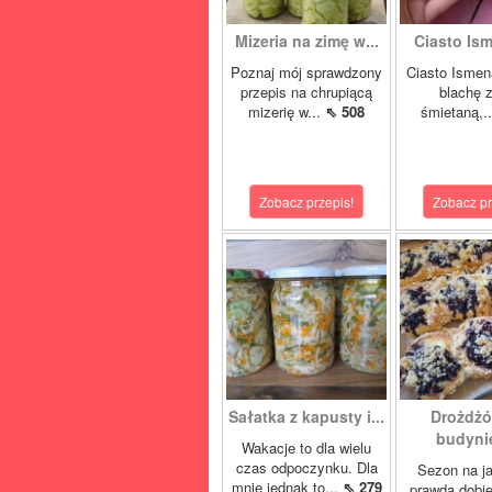
Mizeria na zimę w...
Ciasto Ism
Poznaj mój sprawdzony
Ciasto Ismen
przepis na chrupiącą
blachę z
mizerię w...
⇖ 508
śmietaną,.
Zobacz przepis!
Zobacz pr
Sałatka z kapusty i...
Drożdżó
budynie
Wakacje to dla wielu
czas odpoczynku. Dla
Sezon na j
mnie jednak to...
⇖ 279
prawda dobi