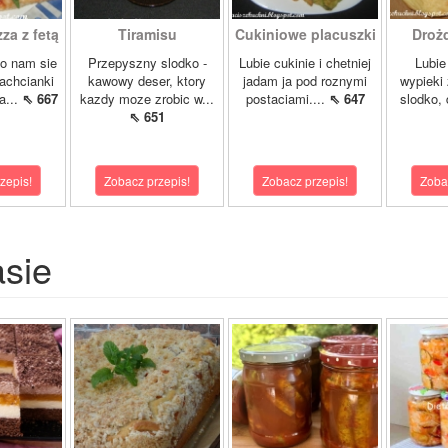
a z fetą
Tiramisu
Cukiniowe placuszki
Drożd
lo nam sie
Przepyszny slodko -
Lubie cukinie i chetniej
Lubie
zachcianki
kawowy deser, ktory
jadam ja pod roznymi
wypieki
a...
⇖ 667
kazdy moze zrobic w...
postaciami....
⇖ 647
slodko, 
⇖ 651
zepis!
Zobacz przepis!
Zobacz przepis!
Zoba
asie