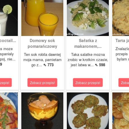
octail...
Domowy sok
Sałatka z
Tarta j
pomarańczowy
makaronem,...
as moze
Znalazl
wspanialy
przepis 
Ten sok robila dawniej
Taka salatke mozna
oj, nie...
bylam 
moja mama, pamietam
zrobic w krotkim czasie,
9
go z...
⇖ 773
jest latwa w...
⇖ 598
zepis!
Zobacz przepis!
Zobacz przepis!
Zoba