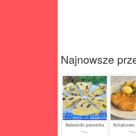
Najnowsze prz
Naleśniki panterka
Schabowe 
–...
–...