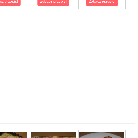
cz przepis!
Zobacz przepis!
Zobacz przepis!