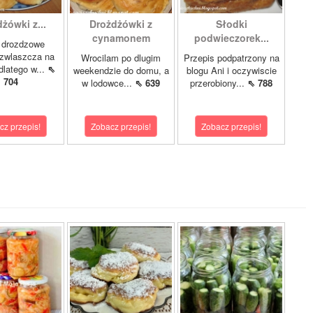
żówki z...
Drożdżówki z
Słodki
cynamonem
podwieczorek...
 drozdzowe
 zwlaszcza na
Wrocilam po dlugim
Przepis podpatrzony na
dlatego w...
⇖
weekendzie do domu, a
blogu Ani i oczywiscie
704
w lodowce...
⇖ 639
przerobiony...
⇖ 788
cz przepis!
Zobacz przepis!
Zobacz przepis!