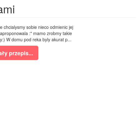
ami
 chcialysmy sobie nieco odmienic jej
zaproponowala :" mamo zrobmy takie
my:) W domu pod reka byly akurat p...
ły przepis...