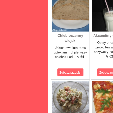
Chleb pszenny
Aksamitny c
wiejski
Kazdy z n
zrobic ten 
Jakies dwa lata temu
odzywczy nap
upieklam moj pierwszy
⇖ 62
chlebek i od...
⇖ 641
Zobacz przepis!
Zobacz pr