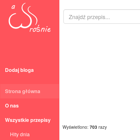
Dodaj bloga
Strona główna
O nas
Wszystkie przepisy
Wyświetlono:
703
razy
Hity dnia