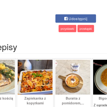
Udostępnij
przystawki
przekąski
episy
z kością
Zapiekanka z
Buratta z
Bigos
kopytkami
pomidorem,...
Z sąsiad