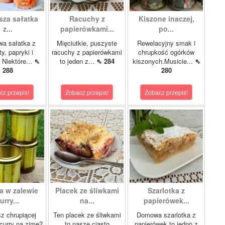
sza sałatka
Racuchy z
Kiszone inaczej,
z...
papierówkami...
po...
wa sałatka z
Mięciutkie, puszyste
Rewelacyjny smak i
y, papryki i
racuchy z papierówkami
chrupkość ogórków
 Niektóre...
⇖
to jeden z...
⇖ 284
kiszonych.Musicie...
⇖
288
280
cz przepis!
Zobacz przepis!
Zobacz przepis!
a w zalewie
Placek ze śliwkami
Szarlotka z
urry...
na...
papierówek...
z chrupiącej
Ten placek ze śliwkami
Domowa szarlotka z
 curry na zimę?
to nasze ciasto
papierówek to jedno z