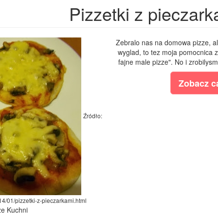
Pizzetki z pieczark
Zebralo nas na domowa pizze, ale
wyglad, to tez moja pomocnica 
fajne male pizze". No i zrobilys
Zobacz ca
Źródło:
14/01/pizzetki-z-pieczarkami.html
ze Kuchni