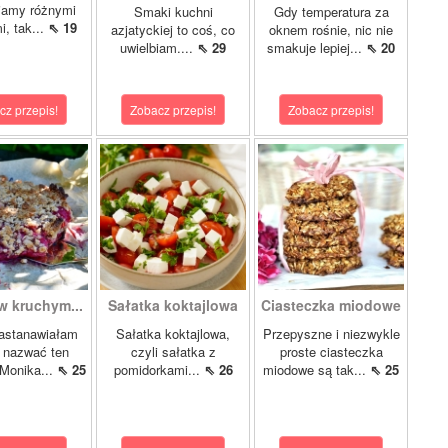
iamy różnymi
Smaki kuchni
Gdy temperatura za
i, tak...
⇖ 19
azjatyckiej to coś, co
oknem rośnie, nic nie
uwielbiam....
⇖ 29
smakuje lepiej...
⇖ 20
cz przepis!
Zobacz przepis!
Zobacz przepis!
w kruchym...
Sałatka koktajlowa
Ciasteczka miodowe
astanawiałam
Sałatka koktajlowa,
Przepyszne i niezwykle
k nazwać ten
czyli sałatka z
proste ciasteczka
 Monika...
⇖ 25
pomidorkami...
⇖ 26
miodowe są tak...
⇖ 25