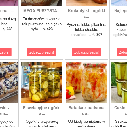
ena –...
MEGA PUSZYSTA...
Krokodylki - ogórki
Najlep
z...
a na dużą
Ta drożdżówka wyszła
 bitą
tak puszysta, że ciężko
Pyszne, lekko pikantne,
Koloro
..
⇖ 448
było...
⇖ 423
lekko słodkie,
kapust
chrupiące,...
⇖ 307
ogórków
zepis!
Zobacz przepis!
Zobacz przepis!
Zoba
wki z
Rewelacyjne ogórki
Sałatka z patisona
Cukini
m...
w...
do...
c
agody co
Ogórki z przyprawą
Od kiedy pamiętam, w
Szukas
ega końca
gyros to ciekawa
moim domu
cukinii w