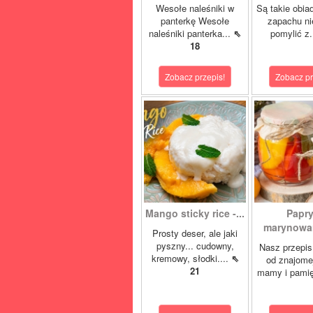
Wesołe naleśniki w
Są takie obia
panterkę Wesołe
zapachu ni
naleśniki panterka...
⇖
pomylić z.
18
Zobacz przepis!
Zobacz pr
Mango sticky rice -...
Papr
marynowan
Prosty deser, ale jaki
pyszny... cudowny,
Nasz przepis
kremowy, słodki....
⇖
od znajome
21
mamy i pamię