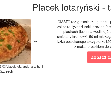
Placek lotaryński - t
CIASTO135 g masla250 g maki1 pl
zoltko1/2 lyzeczkisoltluszcz do 
plastrach (lub inna wedline)2 
smietany kremowki150 ml mlekaga
Źródło:
lyzka posiekanego szczypiorku120
z maka, proszkiem do pi
Zobacz ca
6/03/placek-lotarynski-tarta.html
a Szczech