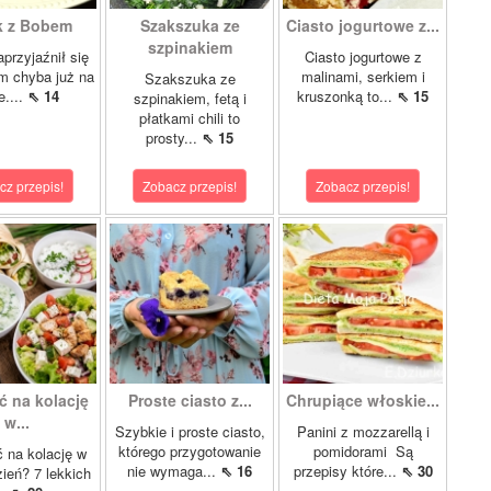
k z Bobem
Szakszuka ze
Ciasto jogurtowe z...
szpinakiem
przyjaźnił się
Ciasto jogurtowe z
m chyba już na
malinami, serkiem i
Szakszuka ze
e....
⇖ 14
kruszonką to...
⇖ 15
szpinakiem, fetą i
płatkami chili to
prosty...
⇖ 15
cz przepis!
Zobacz przepis!
Zobacz przepis!
ć na kolację
Proste ciasto z...
Chrupiące włoskie...
w...
Szybkie i proste ciasto,
Panini z mozzarellą i
którego przygotowanie
pomidorami Są
 na kolację w
nie wymaga...
⇖ 16
przepisy które...
⇖ 30
zień? 7 lekkich