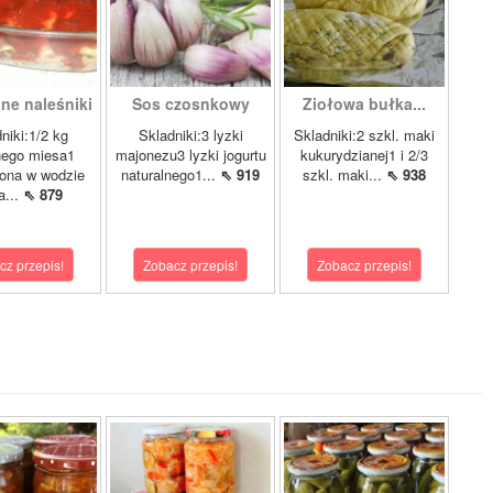
ne naleśniki
Sos czosnkowy
Ziołowa bułka...
niki:1/2 kg
Skladniki:3 lyzki
Skladniki:2 szkl. maki
nego miesa1
majonezu3 lyzki jogurtu
kukurydzianej1 i 2/3
ona w wodzie
naturalnego1...
⇖ 919
szkl. maki...
⇖ 938
a...
⇖ 879
cz przepis!
Zobacz przepis!
Zobacz przepis!