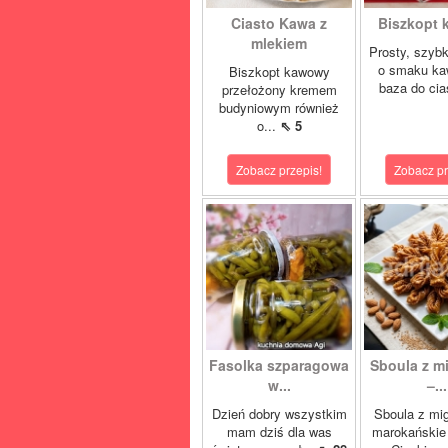
Ciasto Kawa z
Biszkopt
mlekiem
Prosty, szybk
o smaku ka
Biszkopt kawowy
baza do cia
przełożony kremem
budyniowym również
o...
⇖ 5
Zobacz przepis!
Zobacz pr
Fasolka szparagowa
Sboula z m
w...
–...
Dzień dobry wszystkim
Sboula z mi
mam dziś dla was
marokańskie 