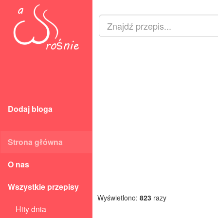
Dodaj bloga
Strona główna
O nas
Wszystkie przepisy
Wyświetlono:
823
razy
Hity dnia