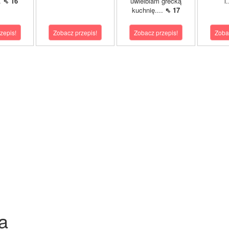
..
⇖ 16
uwielbiam grecką
i
kuchnię....
⇖ 17
zepis!
Zobacz przepis!
Zobacz przepis!
Zoba
a