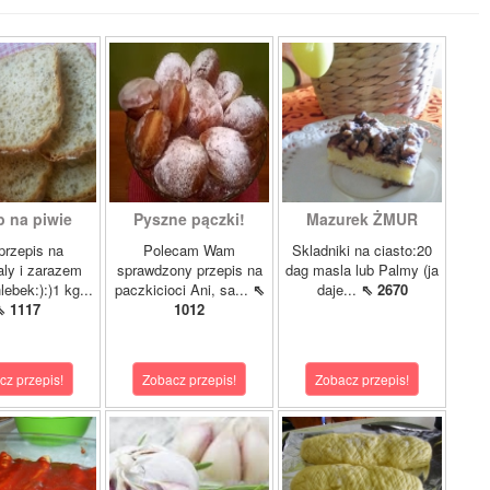
b na piwie
Pyszne pączki!
Mazurek ŻMUR
przepis na
Polecam Wam
Skladniki na ciasto:20
ly i zarazem
sprawdzony przepis na
dag masla lub Palmy (ja
lebek:):)1 kg...
paczkicioci Ani, sa...
⇖
daje...
⇖ 2670
⇖ 1117
1012
cz przepis!
Zobacz przepis!
Zobacz przepis!