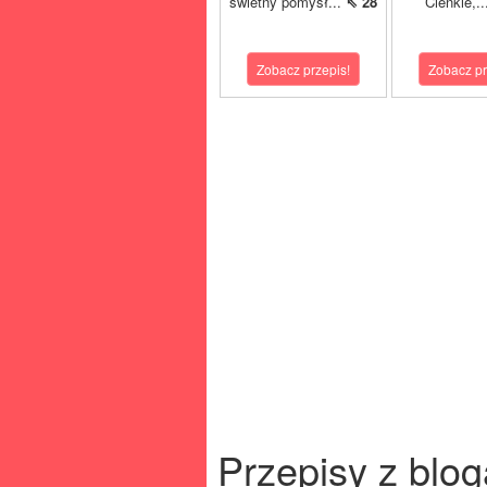
świetny pomysł...
⇖ 28
Cienkie,.
Zobacz przepis!
Zobacz pr
Przepisy z blog