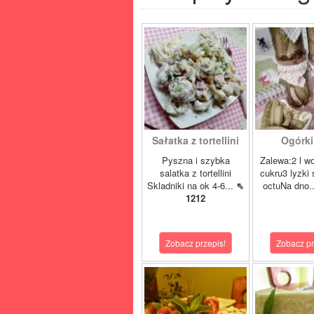
Sałatka z tortellini
Ogórki 
Pyszna i szybka
Zalewa:2 l w
salatka z tortellini
cukru3 lyzki 
Skladniki na ok 4-6...
⇖
octuNa dno.
1212
Zobacz przepis!
Zobacz pr