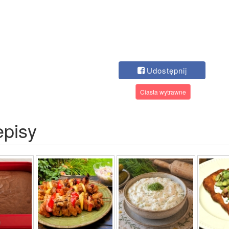
Udostępnij
Ciasta wytrawne
episy