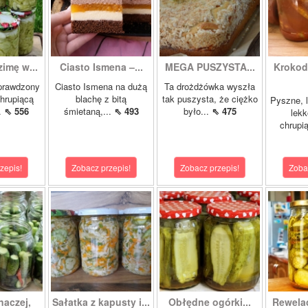
zimę w...
Ciasto Ismena –...
MEGA PUSZYSTA...
Krokody
prawdzony
Ciasto Ismena na dużą
Ta drożdżówka wyszła
chrupiącą
blachę z bitą
tak puszysta, że ciężko
Pyszne, l
..
⇖ 556
śmietaną,...
⇖ 493
było...
⇖ 475
lekk
chrupią
zepis!
Zobacz przepis!
Zobacz przepis!
Zoba
naczej,
Sałatka z kapusty i...
Obłędne ogórki...
Rewela