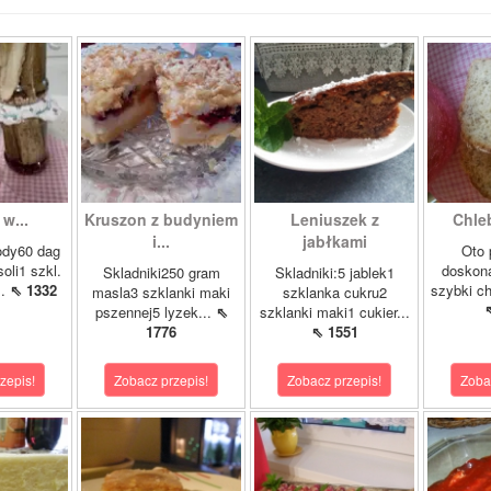
w...
Kruszon z budyniem
Leniuszek z
Chle
i...
jabłkami
ody60 dag
Oto 
soli1 szkl.
doskona
Skladniki250 gram
Skladniki:5 jablek1
..
⇖ 1332
szybki ch
masla3 szklanki maki
szklanka cukru2
pszennej5 lyzek...
⇖
szklanki maki1 cukier...
1776
⇖ 1551
zepis!
Zobacz przepis!
Zobacz przepis!
Zoba