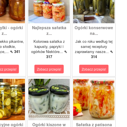
lki - ogórki
Najlepsza sałatka
Ogórki konserwowe
z...
z...
na...
ekko pikantne,
Kolorowa sałatka z
Jak co roku według tej
o słodkie,
kapusty, papryki i
samej receptury
ce,...
⇖ 341
ogórków Niektóre...
⇖
zaprawiamy nasze...
⇖
317
314
cz przepis!
Zobacz przepis!
Zobacz przepis!
cyjne ogórki
Ogórki kiszone w
Sałatka z patisona