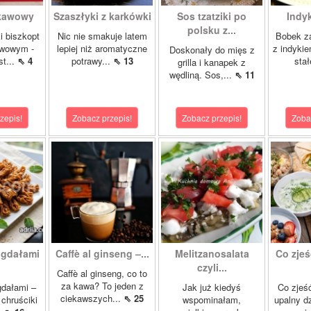
 kawowy
Szaszłyki z karkówki
Sos tzatziki po
Indy
polsku z...
i biszkopt
Nic nie smakuje latem
Bobek za
wowym -
lepiej niż aromatyczne
z indykie
Doskonały do mięs z
st...
⇖ 4
potrawy...
⇖ 13
stał
grilla i kanapek z
wędliną. Sos,...
⇖ 11
zepis!
Zobacz przepis!
Zobacz przepis!
Zoba
igdałami
Caffè al ginseng –...
Melitzanosalata
Co zjeś
czyli...
Caffè al ginseng, co to
za kawa? To jeden z
gdałami –
Jak już kiedyś
Co zjeść
ciekawszych...
⇖ 25
chruściki
wspominałam,
upalny d