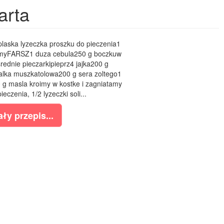
arta
aska lyzeczka proszku do pieczenia1
formyFARSZ1 duza cebula250 g boczkuw
srednie pieczarkipieprz4 jajka200 g
lka muszkatolowa200 g sera zoltego1
 g masla kroimy w kostke i zagniatamy
eczenia, 1/2 lyzeczki soli...
ły przepis...