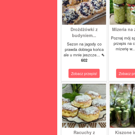
Drożdżówki z
Mizeria na 
budyniem...
Poznaj mój s
przepis na 
Sezon na jagody co
mizerię w.
prawda dobiega końca
ale u mnie jeszcze...
⇖
602
Zobacz przepis!
Zobacz pr
Racuchy z
Kiszone i