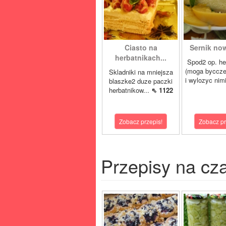
Ciasto na
Sernik now
herbatnikach...
Spod2 op. he
(moga byccze
Skladniki na mniejsza
i wylozyc nimi
blaszke2 duze paczki
herbatnikow...
⇖ 1122
Zobacz przepis!
Zobacz pr
Przepisy na cz