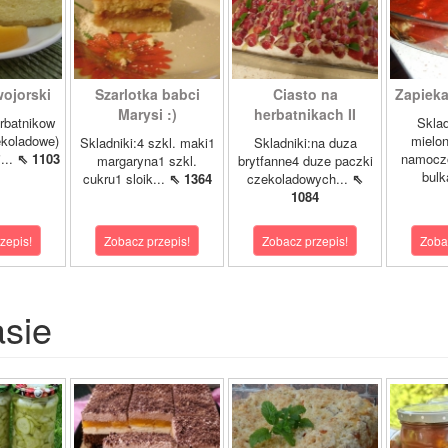
ojorski
Szarlotka babci
Ciasto na
Zapieka
Marysi :)
herbatnikach II
rbatnikow
Sklad
koladowe)
mielo
Skladniki:4 szkl. maki1
Skladniki:na duza
...
⇖ 1103
namocz
margaryna1 szkl.
brytfanne4 duze paczki
bulk
cukru1 sloik...
⇖ 1364
czekoladowych...
⇖
1084
zepis!
Zobacz przepis!
Zobacz przepis!
Zoba
asie