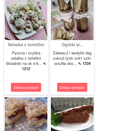
Sałatka z tortellini
Ogórki w...
Pyszna i szybka
Zalewa:2 l wody60 dag
salatka z tortellini
cukru3 lyzki soli1 szkl.
Skladniki na ok 4-6...
⇖
octuNa dno...
⇖ 1334
1212
Zobacz przepis!
Zobacz przepis!