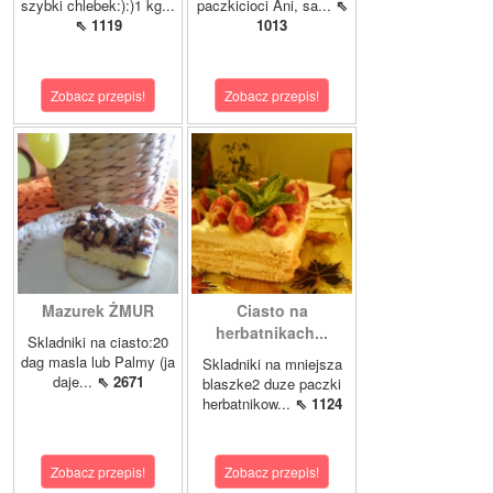
szybki chlebek:):)1 kg...
paczkicioci Ani, sa...
⇖
⇖ 1119
1013
Zobacz przepis!
Zobacz przepis!
Mazurek ŻMUR
Ciasto na
herbatnikach...
Skladniki na ciasto:20
dag masla lub Palmy (ja
Skladniki na mniejsza
daje...
⇖ 2671
blaszke2 duze paczki
herbatnikow...
⇖ 1124
Zobacz przepis!
Zobacz przepis!