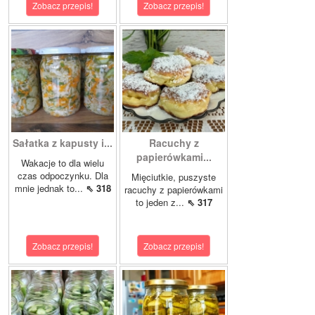
Zobacz przepis!
Zobacz przepis!
Sałatka z kapusty i...
Racuchy z
papierówkami...
Wakacje to dla wielu
czas odpoczynku. Dla
Mięciutkie, puszyste
mnie jednak to...
⇖ 318
racuchy z papierówkami
to jeden z...
⇖ 317
Zobacz przepis!
Zobacz przepis!