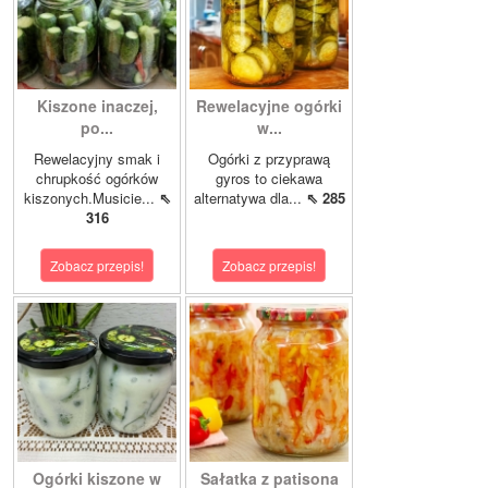
Kiszone inaczej,
Rewelacyjne ogórki
po...
w...
Rewelacyjny smak i
Ogórki z przyprawą
chrupkość ogórków
gyros to ciekawa
kiszonych.Musicie...
⇖
alternatywa dla...
⇖ 285
316
Zobacz przepis!
Zobacz przepis!
Ogórki kiszone w
Sałatka z patisona