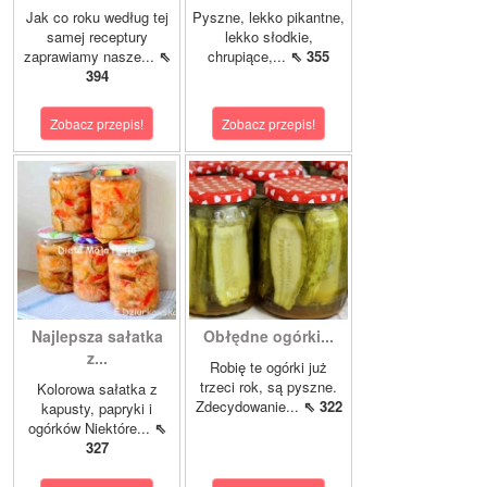
Jak co roku według tej
Pyszne, lekko pikantne,
samej receptury
lekko słodkie,
zaprawiamy nasze...
⇖
chrupiące,...
⇖ 355
394
Zobacz przepis!
Zobacz przepis!
Najlepsza sałatka
Obłędne ogórki...
z...
Robię te ogórki już
trzeci rok, są pyszne.
Kolorowa sałatka z
Zdecydowanie...
⇖ 322
kapusty, papryki i
ogórków Niektóre...
⇖
327