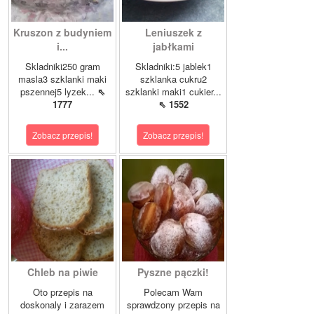
Kruszon z budyniem
Leniuszek z
i...
jabłkami
Skladniki250 gram
Skladniki:5 jablek1
masla3 szklanki maki
szklanka cukru2
pszennej5 lyzek...
⇖
szklanki maki1 cukier...
1777
⇖ 1552
Zobacz przepis!
Zobacz przepis!
Chleb na piwie
Pyszne pączki!
Oto przepis na
Polecam Wam
doskonaly i zarazem
sprawdzony przepis na