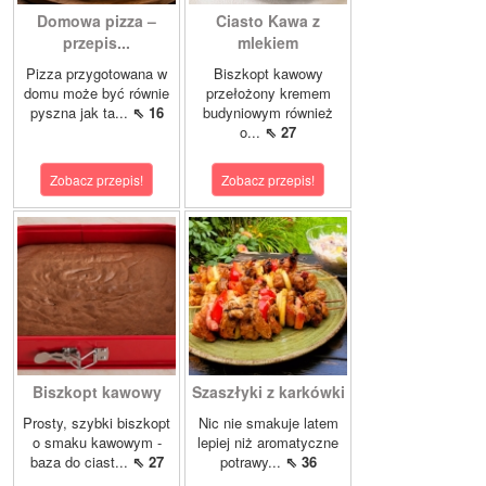
Domowa pizza –
Ciasto Kawa z
przepis...
mlekiem
Pizza przygotowana w
Biszkopt kawowy
domu może być równie
przełożony kremem
pyszna jak ta...
⇖ 16
budyniowym również
o...
⇖ 27
Zobacz przepis!
Zobacz przepis!
Biszkopt kawowy
Szaszłyki z karkówki
Prosty, szybki biszkopt
Nic nie smakuje latem
o smaku kawowym -
lepiej niż aromatyczne
baza do ciast...
⇖ 27
potrawy...
⇖ 36