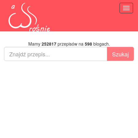
Toggl
naviga
Mamy
252817
przepisów na
598
blogach.