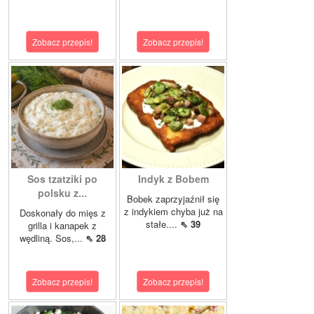
Zobacz przepis!
Zobacz przepis!
Sos tzatziki po
Indyk z Bobem
polsku z...
Bobek zaprzyjaźnił się
z indykiem chyba już na
Doskonały do mięs z
stałe....
⇖ 39
grilla i kanapek z
wędliną. Sos,...
⇖ 28
Zobacz przepis!
Zobacz przepis!