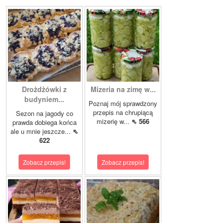
Drożdżówki z
Mizeria na zimę w...
budyniem...
Poznaj mój sprawdzony
przepis na chrupiącą
Sezon na jagody co
mizerię w...
⇖ 566
prawda dobiega końca
ale u mnie jeszcze...
⇖
622
Zobacz przepis!
Zobacz przepis!