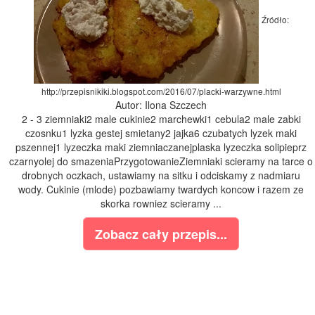
Źródło:
http://przepisnikiki.blogspot.com/2016/07/placki-warzywne.html
Autor: Ilona Szczech
2 - 3 ziemniaki2 male cukinie2 marchewki1 cebula2 male zabki
czosnku1 lyzka gestej smietany2 jajka6 czubatych lyzek maki
pszennej1 lyzeczka maki ziemniaczanejplaska lyzeczka solipieprz
czarnyolej do smazeniaPrzygotowanieZiemniaki scieramy na tarce o
drobnych oczkach, ustawiamy na sitku i odciskamy z nadmiaru
wody. Cukinie (mlode) pozbawiamy twardych koncow i razem ze
skorka rowniez scieramy ...
Zobacz cały przepis...