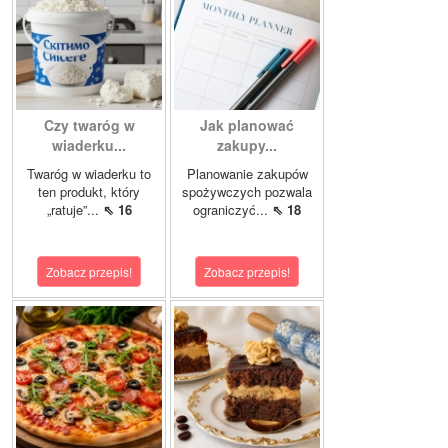
Czy twaróg w
Jak planować
wiaderku...
zakupy...
Twaróg w wiaderku to
Planowanie zakupów
ten produkt, który
spożywczych pozwala
„ratuje”...
⇖ 16
ograniczyć...
⇖ 18
Zobacz przepis!
Zobacz przepis!