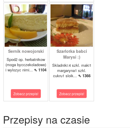
Sernik nowojorski
Szarlotka babci
Marysi :)
Spod2 op. herbatnikow
(moga bycczekoladowe)
Skladniki:4 szkl. maki1
i wylozyc nimi...
⇖ 1104
margaryna1 szkl.
cukru1 sloik...
⇖ 1366
Zobacz przepis!
Zobacz przepis!
Przepisy na czasie