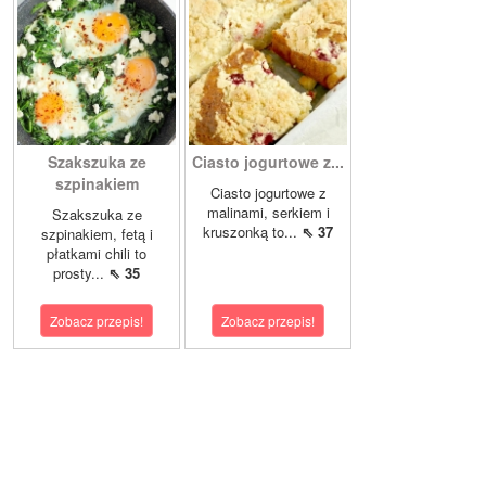
Szakszuka ze
Ciasto jogurtowe z...
szpinakiem
Ciasto jogurtowe z
malinami, serkiem i
Szakszuka ze
kruszonką to...
⇖ 37
szpinakiem, fetą i
płatkami chili to
prosty...
⇖ 35
Zobacz przepis!
Zobacz przepis!