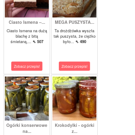
Ciasto Ismena –...
MEGA PUSZYSTA...
Ciasto Ismena na dużą
Ta drożdżówka wyszła
blachę z bitą
tak puszysta, że ciężko
śmietaną,...
⇖ 507
było...
⇖ 490
Zobacz przepis!
Zobacz przepis!
Ogórki konserwowe
Krokodylki - ogórki
na...
z...