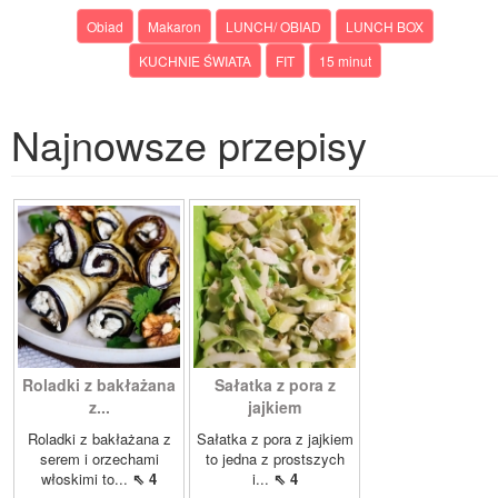
Obiad
Makaron
LUNCH/ OBIAD
LUNCH BOX
KUCHNIE ŚWIATA
FIT
15 minut
Najnowsze przepisy
Roladki z bakłażana
Sałatka z pora z
z...
jajkiem
Roladki z bakłażana z
Sałatka z pora z jajkiem
serem i orzechami
to jedna z prostszych
włoskimi to...
⇖ 4
i...
⇖ 4