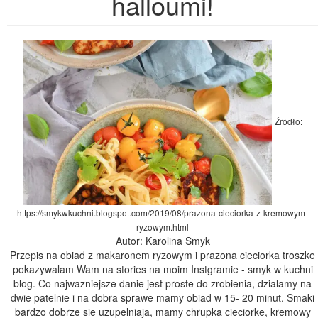
halloumi!
Źródło:
https://smykwkuchni.blogspot.com/2019/08/prazona-cieciorka-z-kremowym-
ryzowym.html
Autor: Karolina Smyk
Przepis na obiad z makaronem ryzowym i prazona cieciorka troszke
pokazywalam Wam na stories na moim Instgramie - smyk w kuchni
blog. Co najwazniejsze danie jest proste do zrobienia, dzialamy na
dwie patelnie i na dobra sprawe mamy obiad w 15- 20 minut. Smaki
bardzo dobrze sie uzupelniaja, mamy chrupka cieciorke, kremowy