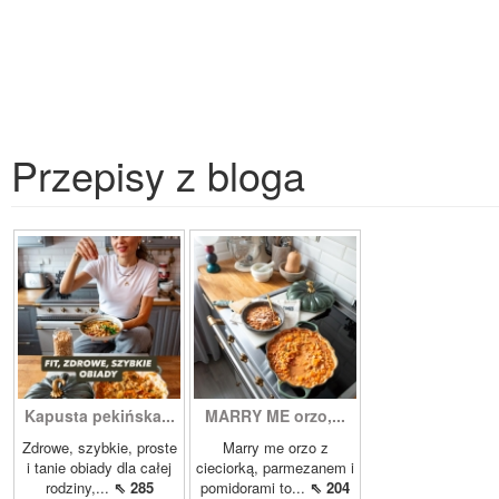
Przepisy z bloga
Kapusta pekińska...
MARRY ME orzo,...
Zdrowe, szybkie, proste
Marry me orzo z
i tanie obiady dla całej
cieciorką, parmezanem i
rodziny,...
⇖ 285
pomidorami to...
⇖ 204