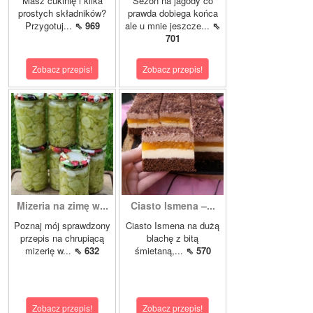
Masz cukinię i kilka
Sezon na jagody co
prostych składników?
prawda dobiega końca
Przygotuj...
⇖ 969
ale u mnie jeszcze...
⇖
701
Zobacz przepis!
Zobacz przepis!
Mizeria na zimę w...
Ciasto Ismena –...
Poznaj mój sprawdzony
Ciasto Ismena na dużą
przepis na chrupiącą
blachę z bitą
mizerię w...
⇖ 632
śmietaną,...
⇖ 570
Zobacz przepis!
Zobacz przepis!