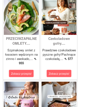
PRZECIWZAPALNE
Czekoladowe
OMLETY....
gofry....
Szpinakowy omlet z
Prawdziwe czekoladowe
łososiem wędzonym na
pyszne gofry!Pachnące
zimno i awokado,...
⇖
czekoladą,...
⇖ 577
955
Zobacz przepis!
Zobacz przepis!