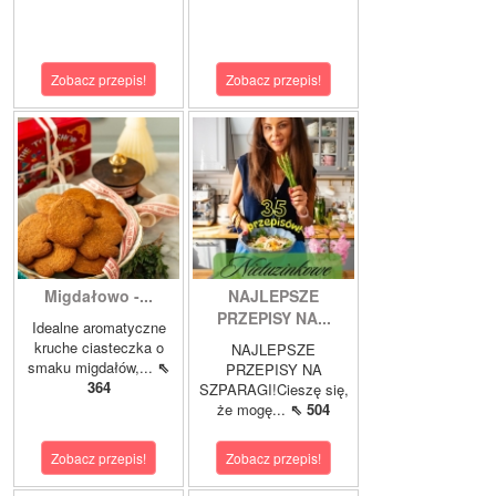
Zobacz przepis!
Zobacz przepis!
Migdałowo -...
NAJLEPSZE
PRZEPISY NA...
Idealne aromatyczne
kruche ciasteczka o
NAJLEPSZE
smaku migdałów,...
⇖
PRZEPISY NA
364
SZPARAGI!Cieszę się,
że mogę...
⇖ 504
Zobacz przepis!
Zobacz przepis!