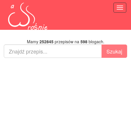
Toggl
naviga
Mamy
252845
przepisów na
598
blogach.