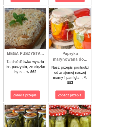
MEGA PUSZYSTA...
Papryka
marynowana do...
Ta drożdżówka wyszła
tak puszysta, że ciężko
Nasz przepis pochodzi
było...
⇖ 562
od znajomej naszej
mamy i pamięta...
⇖
553
Zobacz przepis!
Zobacz przepis!