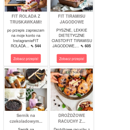
FIT ROLADA Z
FIT TIRAMISU
TRUSKAWKAMI!
JAGODOWE
po przepis zapraszam
PYSZNE, LEKKIE
na moje konto na
DIETETYCZNE
InstagramieFIT
CIASTO!FIT TIRAMISU
ROLADA...
⇖ 544
JAGODOWE,...
⇖ 605
Zobacz przepis!
Zobacz przepis!
Sernik na
DROŻDŻOWE
czekoladowym...
RACUCHY Z...
Sernik na
Drożdżowe racuchy z