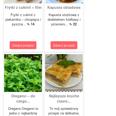
Frytki z cukinii + film
Kapusta obiadowa
Frytki z cukinii z
Kapusta stożkowa z
piekarnika – chrupiąca i
dodatekiem kiełbasy i
pyszna...
⇖ 14
przecieru...
⇖ 22
Zobacz przepis!
Zobacz przepis!
Oregano – do
Najlepsze kruche
czego...
ciasto...
Oregano.Oregano to
To mój sprawdzony
jedno z najbardziej
przepis na delikatne,