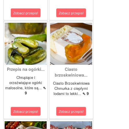
Zobacz przepis!
Zobacz przepis!
Przepis na ogórki...
Ciasto
brzoskwiniowa...
Chrupiące i
orzeźwiające ogórki
Ciasto Brzoskwiniowa
małosolne, które są...
⇖
Chmurka z ciepłymi
9
lodami to lekki...
⇖ 9
Zobacz przepis!
Zobacz przepis!