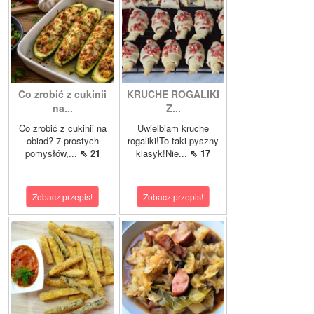
Co zrobić z cukinii
KRUCHE ROGALIKI
na...
Z...
Co zrobić z cukinii na
Uwielbiam kruche
obiad? 7 prostych
rogaliki!To taki pyszny
pomysłów,...
⇖ 21
klasyk!Nie...
⇖ 17
Zobacz przepis!
Zobacz przepis!