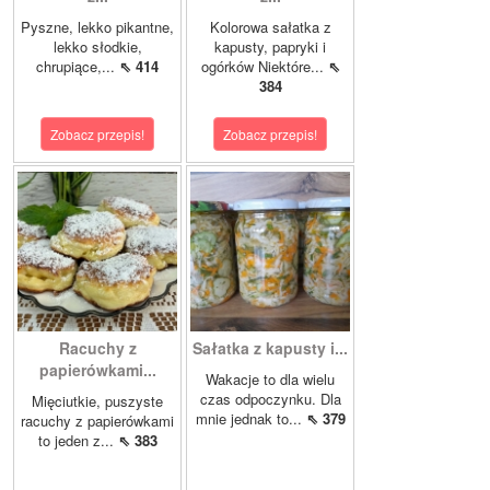
Pyszne, lekko pikantne,
Kolorowa sałatka z
lekko słodkie,
kapusty, papryki i
chrupiące,...
⇖ 414
ogórków Niektóre...
⇖
384
Zobacz przepis!
Zobacz przepis!
Racuchy z
Sałatka z kapusty i...
papierówkami...
Wakacje to dla wielu
czas odpoczynku. Dla
Mięciutkie, puszyste
mnie jednak to...
⇖ 379
racuchy z papierówkami
to jeden z...
⇖ 383