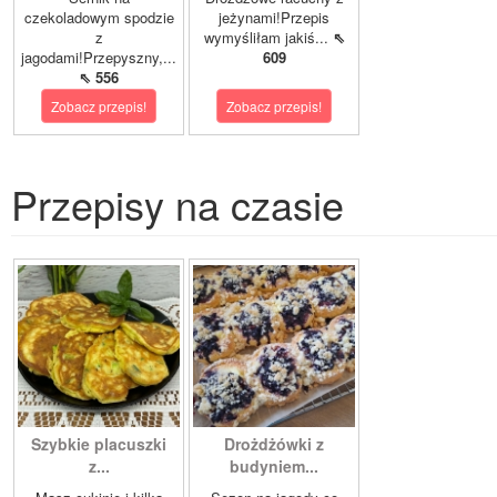
czekoladowym spodzie
jeżynami!Przepis
z
wymyśliłam jakiś...
⇖
jagodami!Przepyszny,...
609
⇖ 556
Zobacz przepis!
Zobacz przepis!
Przepisy na czasie
Szybkie placuszki
Drożdżówki z
z...
budyniem...