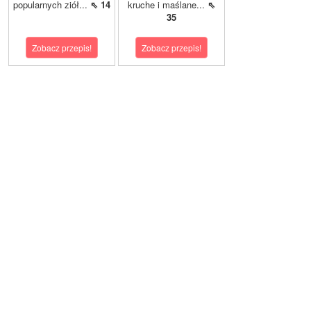
popularnych ziół...
⇖ 14
kruche i maślane...
⇖
35
Zobacz przepis!
Zobacz przepis!