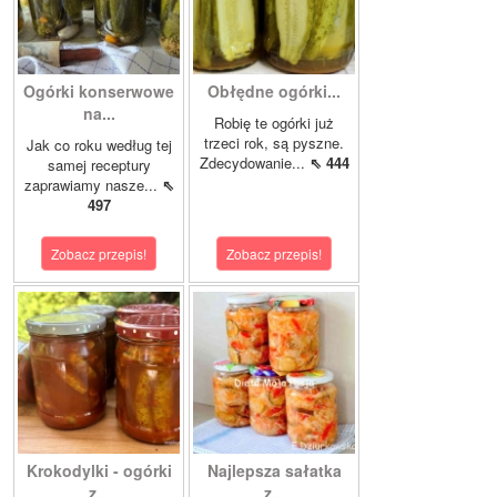
Ogórki konserwowe
Obłędne ogórki...
na...
Robię te ogórki już
trzeci rok, są pyszne.
Jak co roku według tej
Zdecydowanie...
⇖ 444
samej receptury
zaprawiamy nasze...
⇖
497
Zobacz przepis!
Zobacz przepis!
Krokodylki - ogórki
Najlepsza sałatka
z...
z...