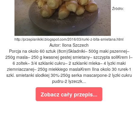
Źródło:
http://przepisnikiki.blogspot.com/2016/03/rurki-z-bita-smietana.html
Autor: Ilona Szczech
Porcja na okolo 60 sztuk (8cm)Skladniki– 500g maki pszennej–
250g masla– 250 g kwasnej gestej smietany– szczypta soliKrem I–
6 zoltek– 3/4 szklanki cukru– 2 szklanki mleka– 4 lyzki maki
ziemniaczanej– 250g miekkiego maslaKrem IIna okolo 30 rurek-1
szkl. smietanki slodkiej 30%-250g serka mascarpone-2 lyzki cukru
pudru-2 lyzeczk...
Zobacz cały przepis...