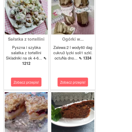
Sałatka z tortellini
Ogórki w...
Pyszna i szybka
Zalewa:2 l wody60 dag
salatka z tortellini
cukru3 lyzki soli1 szkl.
Skladniki na ok 4-6...
⇖
octuNa dno...
⇖ 1334
1212
Zobacz przepis!
Zobacz przepis!