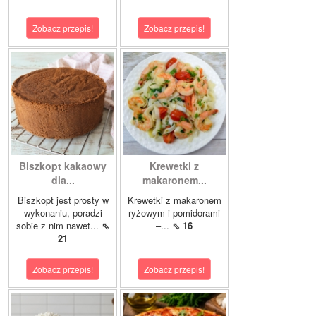
Zobacz przepis!
Zobacz przepis!
Biszkopt kakaowy
Krewetki z
dla...
makaronem...
Biszkopt jest prosty w
Krewetki z makaronem
wykonaniu, poradzi
ryżowym i pomidorami
sobie z nim nawet...
⇖
–...
⇖ 16
21
Zobacz przepis!
Zobacz przepis!