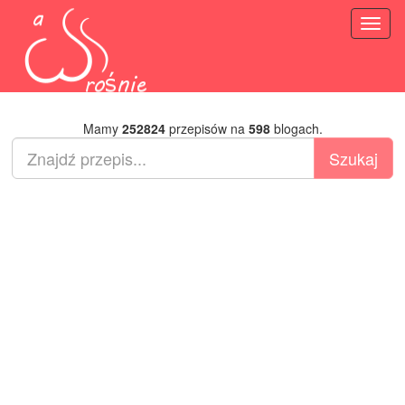
Toggl
naviga
Mamy
252824
przepisów na
598
blogach.