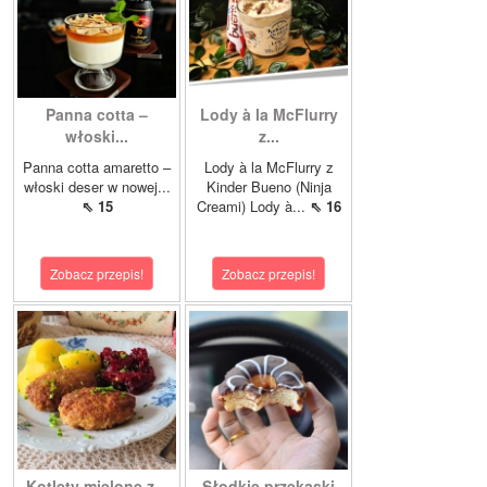
Panna cotta –
Lody à la McFlurry
włoski...
z...
Panna cotta amaretto –
Lody à la McFlurry z
włoski deser w nowej...
Kinder Bueno (Ninja
⇖ 15
Creami) Lody à...
⇖ 16
Zobacz przepis!
Zobacz przepis!
Kotlety mielone z...
Słodkie przekąski