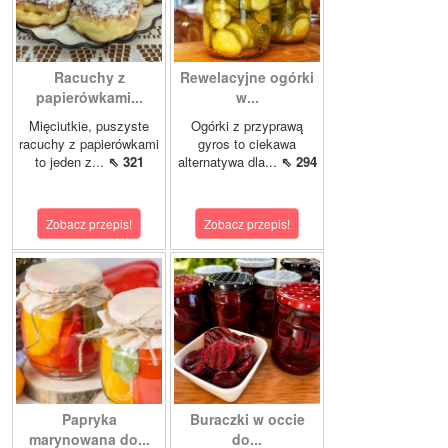
Racuchy z
Rewelacyjne ogórki
papierówkami...
w...
Mięciutkie, puszyste
Ogórki z przyprawą
racuchy z papierówkami
gyros to ciekawa
to jeden z...
⇖ 321
alternatywa dla...
⇖ 294
Zobacz przepis!
Zobacz przepis!
Papryka
Buraczki w occie
marynowana do...
do...