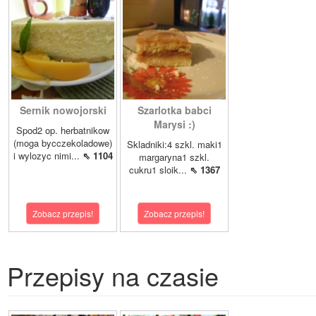
Sernik nowojorski
Szarlotka babci
Marysi :)
Spod2 op. herbatnikow
(moga bycczekoladowe)
Skladniki:4 szkl. maki1
i wylozyc nimi...
⇖ 1104
margaryna1 szkl.
cukru1 sloik...
⇖ 1367
Zobacz przepis!
Zobacz przepis!
Przepisy na czasie