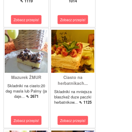
⇖ 1119
1014
Zobacz przepis!
Zobacz przepis!
Mazurek ŻMUR
Ciasto na
herbatnikach...
Skladniki na ciasto:20
dag masla lub Palmy (ja
Skladniki na mniejsza
daje...
⇖ 2671
blaszke2 duze paczki
herbatnikow...
⇖ 1125
Zobacz przepis!
Zobacz przepis!