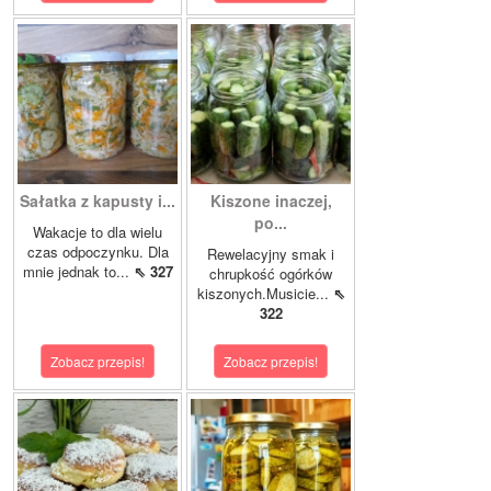
Sałatka z kapusty i...
Kiszone inaczej,
po...
Wakacje to dla wielu
czas odpoczynku. Dla
Rewelacyjny smak i
mnie jednak to...
⇖ 327
chrupkość ogórków
kiszonych.Musicie...
⇖
322
Zobacz przepis!
Zobacz przepis!