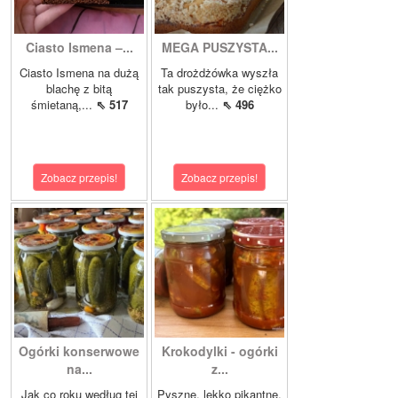
Ciasto Ismena –...
MEGA PUSZYSTA...
Ciasto Ismena na dużą
Ta drożdżówka wyszła
blachę z bitą
tak puszysta, że ciężko
śmietaną,...
⇖ 517
było...
⇖ 496
Zobacz przepis!
Zobacz przepis!
Ogórki konserwowe
Krokodylki - ogórki
na...
z...
Jak co roku według tej
Pyszne, lekko pikantne,