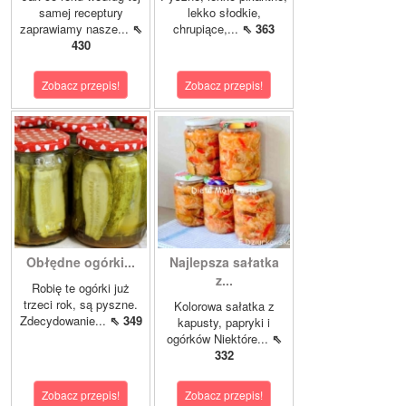
samej receptury
lekko słodkie,
zaprawiamy nasze...
⇖
chrupiące,...
⇖ 363
430
Zobacz przepis!
Zobacz przepis!
Obłędne ogórki...
Najlepsza sałatka
z...
Robię te ogórki już
trzeci rok, są pyszne.
Kolorowa sałatka z
Zdecydowanie...
⇖ 349
kapusty, papryki i
ogórków Niektóre...
⇖
332
Zobacz przepis!
Zobacz przepis!