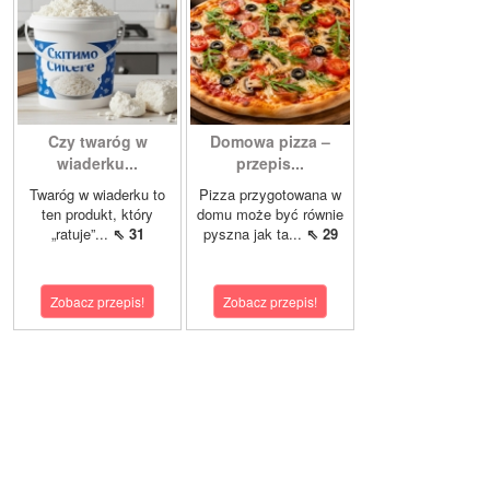
Czy twaróg w
Domowa pizza –
wiaderku...
przepis...
Twaróg w wiaderku to
Pizza przygotowana w
ten produkt, który
domu może być równie
„ratuje”...
⇖ 31
pyszna jak ta...
⇖ 29
Zobacz przepis!
Zobacz przepis!