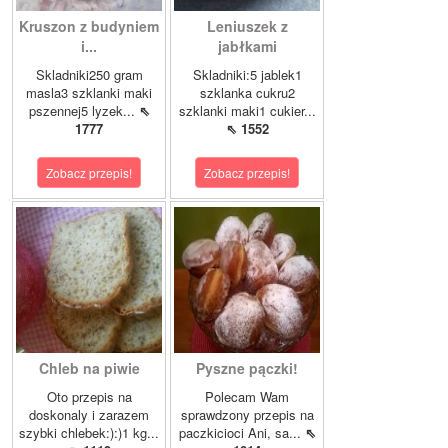
Kruszon z budyniem
Leniuszek z
i...
jabłkami
Skladniki250 gram
Skladniki:5 jablek1
masla3 szklanki maki
szklanka cukru2
pszennej5 lyzek...
⇖
szklanki maki1 cukier...
1777
⇖ 1552
Zobacz przepis!
Zobacz przepis!
Chleb na piwie
Pyszne pączki!
Oto przepis na
Polecam Wam
doskonaly i zarazem
sprawdzony przepis na
szybki chlebek:):)1 kg...
paczkicioci Ani, sa...
⇖