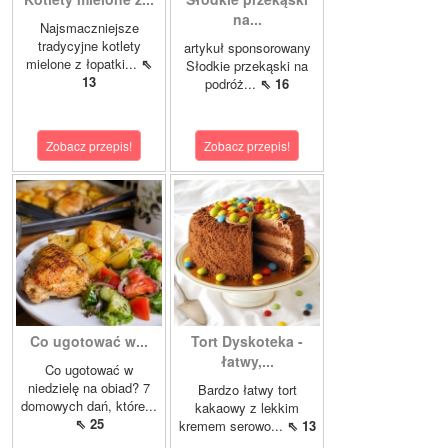
na...
Najsmaczniejsze
tradycyjne kotlety
artykuł sponsorowany
mielone z łopatki...
⇖
Słodkie przekąski na
13
podróż...
⇖ 16
Zobacz przepis!
Zobacz przepis!
Co ugotować w...
Tort Dyskoteka -
łatwy,...
Co ugotować w
niedzielę na obiad? 7
Bardzo łatwy tort
domowych dań, które...
kakaowy z lekkim
⇖ 25
kremem serowo...
⇖ 13