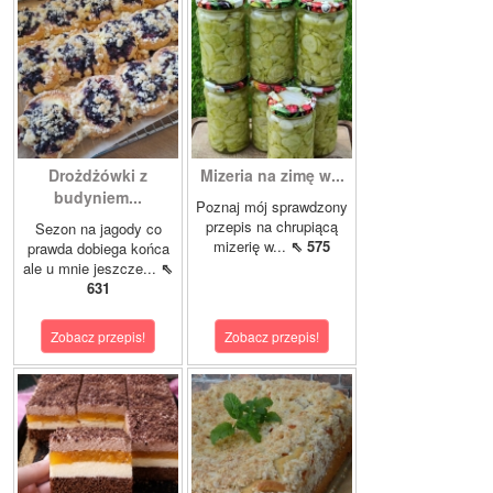
Drożdżówki z
Mizeria na zimę w...
budyniem...
Poznaj mój sprawdzony
przepis na chrupiącą
Sezon na jagody co
mizerię w...
⇖ 575
prawda dobiega końca
ale u mnie jeszcze...
⇖
631
Zobacz przepis!
Zobacz przepis!