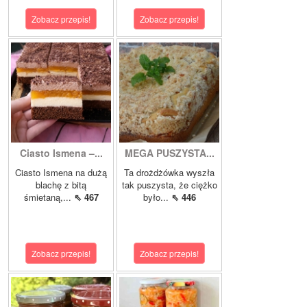
Zobacz przepis!
Zobacz przepis!
Ciasto Ismena –...
MEGA PUSZYSTA...
Ciasto Ismena na dużą
Ta drożdżówka wyszła
blachę z bitą
tak puszysta, że ciężko
śmietaną,...
⇖ 467
było...
⇖ 446
Zobacz przepis!
Zobacz przepis!