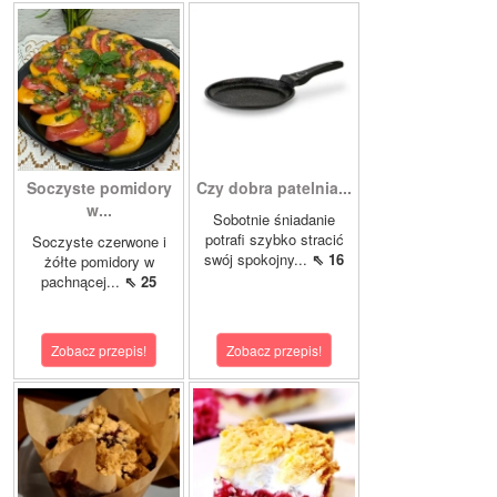
Soczyste pomidory
Czy dobra patelnia...
w...
Sobotnie śniadanie
potrafi szybko stracić
Soczyste czerwone i
swój spokojny...
⇖ 16
żółte pomidory w
pachnącej...
⇖ 25
Zobacz przepis!
Zobacz przepis!