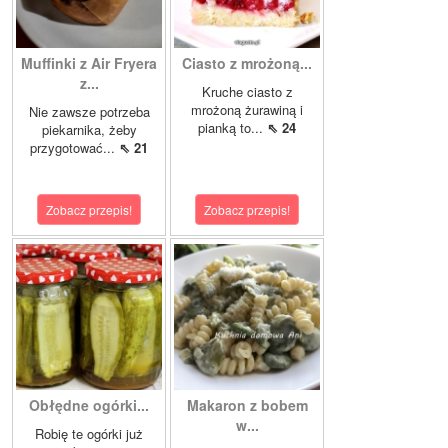
Muffinki z Air Fryera
Ciasto z mrożoną...
z...
Kruche ciasto z
mrożoną żurawiną i
Nie zawsze potrzeba
pianką to...
⇖ 24
piekarnika, żeby
przygotować...
⇖ 21
Zobacz przepis!
Zobacz przepis!
Obłędne ogórki...
Makaron z bobem
w...
Robię te ogórki już