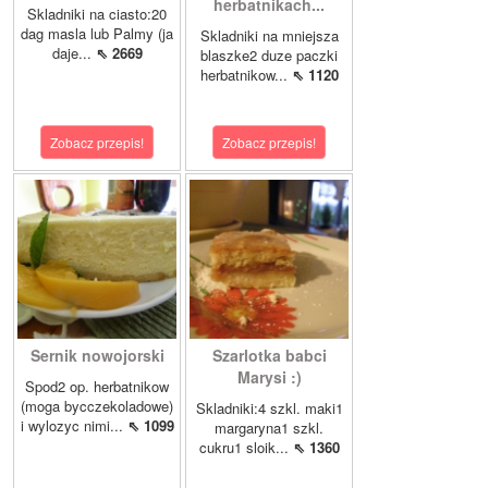
herbatnikach...
Skladniki na ciasto:20
dag masla lub Palmy (ja
Skladniki na mniejsza
daje...
⇖ 2669
blaszke2 duze paczki
herbatnikow...
⇖ 1120
Zobacz przepis!
Zobacz przepis!
Sernik nowojorski
Szarlotka babci
Marysi :)
Spod2 op. herbatnikow
(moga bycczekoladowe)
Skladniki:4 szkl. maki1
i wylozyc nimi...
⇖ 1099
margaryna1 szkl.
cukru1 sloik...
⇖ 1360