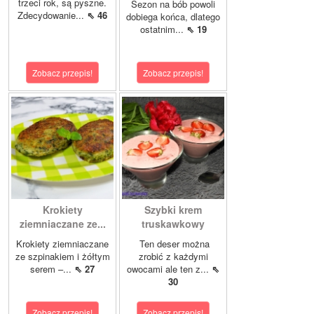
trzeci rok, są pyszne.
Sezon na bób powoli
Zdecydowanie...
⇖ 46
dobiega końca, dlatego
ostatnim...
⇖ 19
Zobacz przepis!
Zobacz przepis!
Krokiety
Szybki krem
ziemniaczane ze...
truskawkowy
Krokiety ziemniaczane
Ten deser można
ze szpinakiem i żółtym
zrobić z każdymi
serem –...
⇖ 27
owocami ale ten z...
⇖
30
Zobacz przepis!
Zobacz przepis!