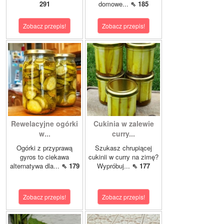
291
domowe...
⇖ 185
Zobacz przepis!
Zobacz przepis!
Rewelacyjne ogórki
Cukinia w zalewie
w...
curry...
Ogórki z przyprawą
Szukasz chrupiącej
gyros to ciekawa
cukinii w curry na zimę?
alternatywa dla...
⇖ 179
Wypróbuj...
⇖ 177
Zobacz przepis!
Zobacz przepis!