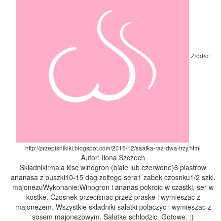
Źródło:
http://przepisnikiki.blogspot.com/2016/12/saatka-raz-dwa-trzy.html
Autor: Ilona Szczech
Skladniki:mala kisc winogron (biale lub czerwone)6 plastrow
ananasa z puszki10-15 dag zoltego sera1 zabek czosnku1/2 szkl.
majonezuWykonanie:Winogron i ananas pokroic w czastki, ser w
kostke. Czosnek przecisnac przez praske i wymieszac z
majonezem. Wszystkie skladniki salatki polaczyc i wymieszac z
sosem majonezowym. Salatke schlodzic. Gotowe. :)