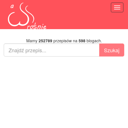
Toggl
naviga
Mamy
252789
przepisów na
598
blogach.