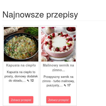
Najnowsze przepisy
Kapusta na ciepło
Malinowy sernik na
zimno...
Kapusta na ciepło to
prosty, domowy dodatek
Przepyszny sernik na
do obiadu,...
⇖ 12
zimno - turbo malinowy,
puszysty,...
⇖ 17
Zobacz przepis!
Zobacz przepis!