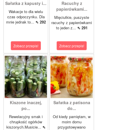
Sałatka z kapusty i...
Racuchy z
papierówkami...
Wakacje to dla wielu
czas odpoczynku. Dla
Mięciutkie, puszyste
mnie jednak to...
⇖ 292
racuchy z papierówkami
to jeden z...
⇖ 291
Zobacz przepis!
Zobacz przepis!
Kiszone inaczej,
Sałatka z patisona
po...
do...
Rewelacyjny smak i
Od kiedy pamiętam, w
chrupkość ogórków
moim domu
kiszonych.Musicie...
⇖
przygotowywano