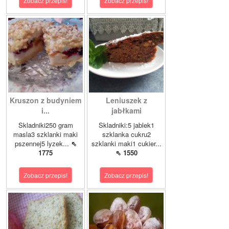
Zobacz przepis!
Zobacz przepis!
Kruszon z budyniem
Leniuszek z
i...
jabłkami
Skladniki250 gram
Skladniki:5 jablek1
masla3 szklanki maki
szklanka cukru2
pszennej5 lyzek...
⇖
szklanki maki1 cukier...
1775
⇖ 1550
Zobacz przepis!
Zobacz przepis!