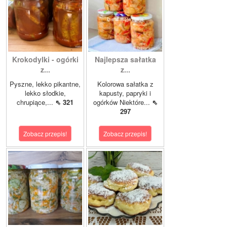
Krokodylki - ogórki
Najlepsza sałatka
z...
z...
Pyszne, lekko pikantne,
Kolorowa sałatka z
lekko słodkie,
kapusty, papryki i
chrupiące,...
⇖ 321
ogórków Niektóre...
⇖
297
Zobacz przepis!
Zobacz przepis!