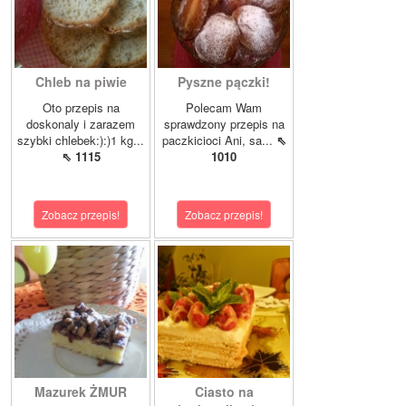
Chleb na piwie
Pyszne pączki!
Oto przepis na
Polecam Wam
doskonaly i zarazem
sprawdzony przepis na
szybki chlebek:):)1 kg...
paczkicioci Ani, sa...
⇖
⇖ 1115
1010
Zobacz przepis!
Zobacz przepis!
Mazurek ŻMUR
Ciasto na