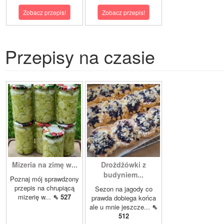
Zobacz przepis!
Zobacz przepis!
Przepisy na czasie
Mizeria na zimę w...
Drożdżówki z
budyniem...
Poznaj mój sprawdzony
przepis na chrupiącą
Sezon na jagody co
mizerię w...
⇖ 527
prawda dobiega końca
ale u mnie jeszcze...
⇖
512