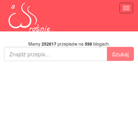
Toggl
naviga
Mamy
252817
przepisów na
598
blogach.