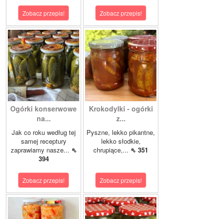
Zobacz przepis!
Zobacz przepis!
Ogórki konserwowe
Krokodylki - ogórki
na...
z...
Jak co roku według tej
Pyszne, lekko pikantne,
samej receptury
lekko słodkie,
zaprawiamy nasze...
⇖
chrupiące,...
⇖ 351
394
Zobacz przepis!
Zobacz przepis!