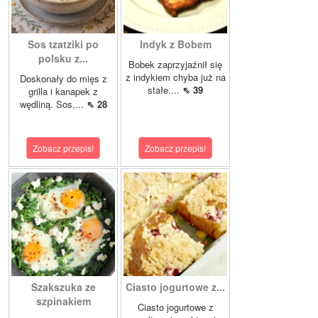
Sos tzatziki po
Indyk z Bobem
polsku z...
Bobek zaprzyjaźnił się
z indykiem chyba już na
Doskonały do mięs z
stałe....
⇖ 39
grilla i kanapek z
wędliną. Sos,...
⇖ 28
Zobacz przepis!
Zobacz przepis!
Szakszuka ze
Ciasto jogurtowe z...
szpinakiem
Ciasto jogurtowe z