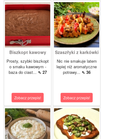
Biszkopt kawowy
Szaszłyki z karkówki
Prosty, szybki biszkopt
Nic nie smakuje latem
o smaku kawowym -
lepiej niż aromatyczne
baza do ciast...
⇖ 27
potrawy...
⇖ 36
Zobacz przepis!
Zobacz przepis!