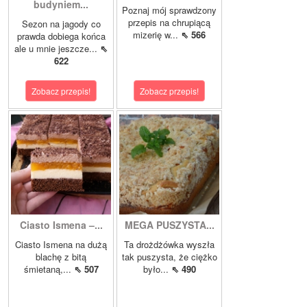
budyniem...
Poznaj mój sprawdzony
przepis na chrupiącą
Sezon na jagody co
mizerię w...
⇖ 566
prawda dobiega końca
ale u mnie jeszcze...
⇖
622
Zobacz przepis!
Zobacz przepis!
Ciasto Ismena –...
MEGA PUSZYSTA...
Ciasto Ismena na dużą
Ta drożdżówka wyszła
blachę z bitą
tak puszysta, że ciężko
śmietaną,...
⇖ 507
było...
⇖ 490