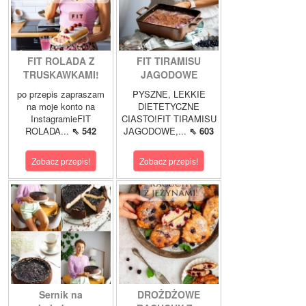
FIT ROLADA Z
FIT TIRAMISU
TRUSKAWKAMI!
JAGODOWE
po przepis zapraszam
PYSZNE, LEKKIE
na moje konto na
DIETETYCZNE
InstagramieFIT
CIASTO!FIT TIRAMISU
ROLADA...
⇖ 542
JAGODOWE,...
⇖ 603
Zobacz przepis!
Zobacz przepis!
Sernik na
DROŻDŻOWE