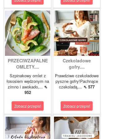
PRZECIWZAPALNE
Czekoladowe
OMLETY....
gofry....
Szpinakowy omlet z
Prawdziwe czekoladowe
łososiem wędzonym na
pyszne gofry!Pachnące
zimno i awokado,...
⇖
czekoladą,...
⇖ 577
952
Zobacz przepis!
Zobacz przepis!