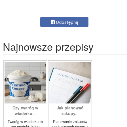
Udostępnij
Najnowsze przepisy
Czy twaróg w
Jak planować
wiaderku...
zakupy...
Twaróg w wiaderku to
Planowanie zakupów
ten produkt, który
spożywczych pozwala