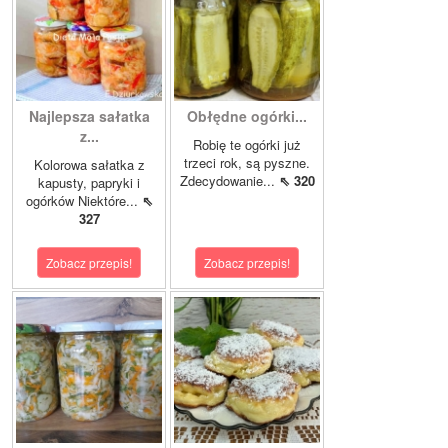
Najlepsza sałatka
Obłędne ogórki...
z...
Robię te ogórki już
trzeci rok, są pyszne.
Kolorowa sałatka z
Zdecydowanie...
⇖ 320
kapusty, papryki i
ogórków Niektóre...
⇖
327
Zobacz przepis!
Zobacz przepis!