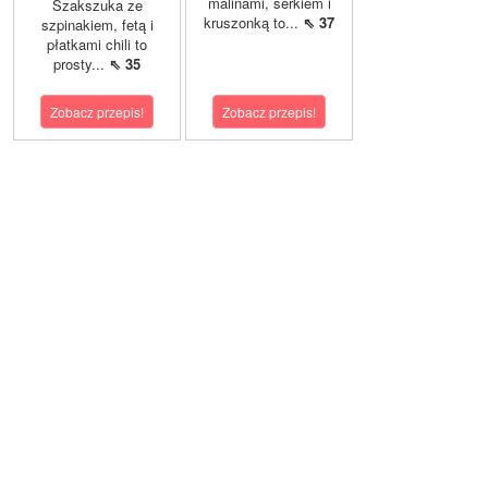
malinami, serkiem i
Szakszuka ze
kruszonką to...
⇖ 37
szpinakiem, fetą i
płatkami chili to
prosty...
⇖ 35
Zobacz przepis!
Zobacz przepis!