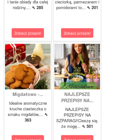
i tanie obiady dla całej
cieciorką, parmezanem i
rodziny,...
⇖ 285
pomidorami to...
⇖ 201
Zobacz przepis!
Zobacz przepis!
Migdałowo -...
NAJLEPSZE
PRZEPISY NA...
Idealne aromatyczne
kruche ciasteczka o
NAJLEPSZE
smaku migdałów,...
⇖
PRZEPISY NA
363
SZPARAGI!Cieszę się,
że mogę...
⇖ 501
Zobacz przepis!
Zobacz przepis!