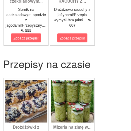
czekoladowym...
RACUCHY Z...
Sernik na
Drożdżowe racuchy z
czekoladowym spodzie
jeżynami!Przepis
z
wymyśliłam jakiś...
⇖
jagodami!Przepyszny,...
607
⇖ 555
Zobacz przepis!
Zobacz przepis!
Przepisy na czasie
Drożdżówki z
Mizeria na zimę w...