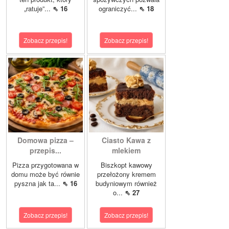
„ratuje”...
⇖ 16
ograniczyć...
⇖ 18
Zobacz przepis!
Zobacz przepis!
Domowa pizza –
Ciasto Kawa z
przepis...
mlekiem
Pizza przygotowana w
Biszkopt kawowy
domu może być równie
przełożony kremem
pyszna jak ta...
⇖ 16
budyniowym również
o...
⇖ 27
Zobacz przepis!
Zobacz przepis!