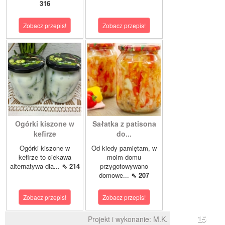
316
Zobacz przepis!
Zobacz przepis!
Ogórki kiszone w
Sałatka z patisona
kefirze
do...
Ogórki kiszone w
Od kiedy pamiętam, w
kefirze to ciekawa
moim domu
alternatywa dla...
⇖ 214
przygotowywano
domowe...
⇖ 207
Zobacz przepis!
Zobacz przepis!
Projekt i wykonanie:
M.K.
15