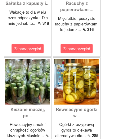
Sałatka z kapusty i...
Racuchy z
papierówkami...
Wakacje to dla wielu
czas odpoczynku. Dla
Mięciutkie, puszyste
mnie jednak to...
⇖ 318
racuchy z papierówkami
to jeden z...
⇖ 316
Zobacz przepis!
Zobacz przepis!
Kiszone inaczej,
Rewelacyjne ogórki
po...
w...
Rewelacyjny smak i
Ogórki z przyprawą
chrupkość ogórków
gyros to ciekawa
kiszonych.Musicie...
⇖
alternatywa dla...
⇖ 285