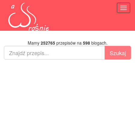
Toggl
naviga
Mamy
252765
przepisów na
598
blogach.