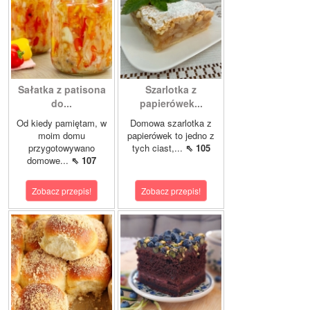
Sałatka z patisona
Szarlotka z
do...
papierówek...
Od kiedy pamiętam, w
Domowa szarlotka z
moim domu
papierówek to jedno z
przygotowywano
tych ciast,...
⇖ 105
domowe...
⇖ 107
Zobacz przepis!
Zobacz przepis!