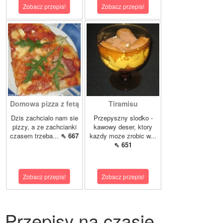
Zobacz przepis!
Zobacz przepis!
Domowa pizza z fetą
Tiramisu
Dzis zachcialo nam sie
Przepyszny slodko -
pizzy, a ze zachcianki
kawowy deser, ktory
czasem trzeba...
⇖ 667
kazdy moze zrobic w...
⇖ 651
Zobacz przepis!
Zobacz przepis!
Przepisy na czasie