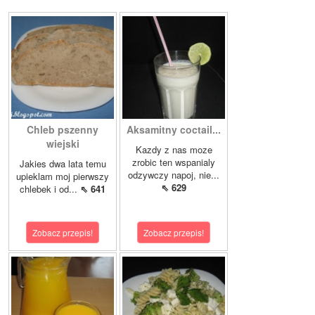
Chleb pszenny
Aksamitny coctail...
wiejski
Kazdy z nas moze
zrobic ten wspanialy
Jakies dwa lata temu
odzywczy napoj, nie...
upieklam moj pierwszy
⇖ 629
chlebek i od...
⇖ 641
Zobacz przepis!
Zobacz przepis!