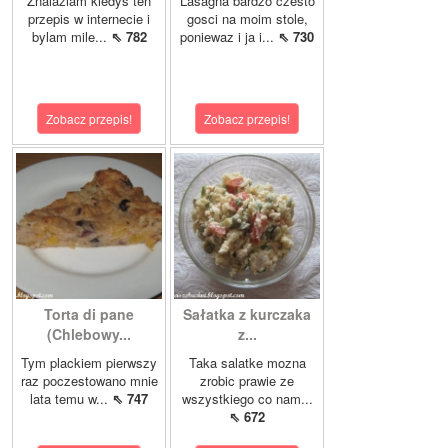
Znalazlam kiedys ten
Lasagna bardzo czesto
przepis w internecie i
gosci na moim stole,
bylam mile...
⇖ 782
poniewaz i ja i...
⇖ 730
Zobacz przepis!
Zobacz przepis!
Torta di pane
Sałatka z kurczaka
(Chlebowy...
z...
Tym plackiem pierwszy
Taka salatke mozna
raz poczestowano mnie
zrobic prawie ze
lata temu w...
⇖ 747
wszystkiego co nam...
⇖ 672