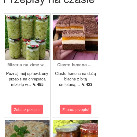
Mizeria na zimę w...
Ciasto Ismena –...
Poznaj mój sprawdzony
Ciasto Ismena na dużą
przepis na chrupiącą
blachę z bitą
mizerię w...
⇖ 485
śmietaną,...
⇖ 423
Zobacz przepis!
Zobacz przepis!