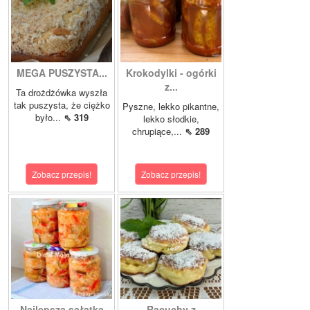
MEGA PUSZYSTA...
Krokodylki - ogórki
z...
Ta drożdżówka wyszła
tak puszysta, że ciężko
Pyszne, lekko pikantne,
było...
⇖ 319
lekko słodkie,
chrupiące,...
⇖ 289
Zobacz przepis!
Zobacz przepis!
Najlepsza sałatka
Racuchy z