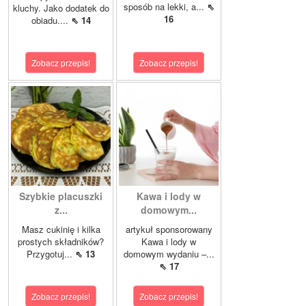
sposób na lekki, a...
⇖
kluchy. Jako dodatek do
16
obiadu....
⇖ 14
Zobacz przepis!
Zobacz przepis!
Szybkie placuszki
Kawa i lody w
z...
domowym...
Masz cukinię i kilka
artykuł sponsorowany
prostych składników?
Kawa i lody w
Przygotuj...
⇖ 13
domowym wydaniu –...
⇖ 17
Zobacz przepis!
Zobacz przepis!