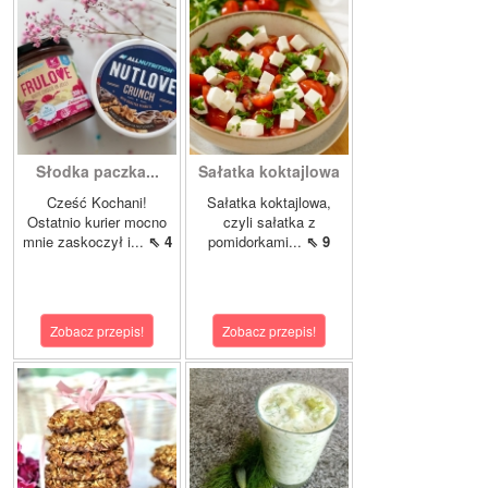
Słodka paczka...
Sałatka koktajlowa
Cześć Kochani!
Sałatka koktajlowa,
Ostatnio kurier mocno
czyli sałatka z
mnie zaskoczył i...
⇖ 4
pomidorkami...
⇖ 9
Zobacz przepis!
Zobacz przepis!