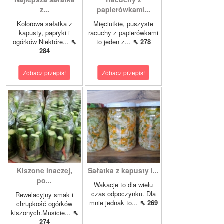
z...
papierówkami...
Kolorowa sałatka z
Mięciutkie, puszyste
kapusty, papryki i
racuchy z papierówkami
ogórków Niektóre...
⇖
to jeden z...
⇖ 278
284
Zobacz przepis!
Zobacz przepis!
Kiszone inaczej,
Sałatka z kapusty i...
po...
Wakacje to dla wielu
czas odpoczynku. Dla
Rewelacyjny smak i
mnie jednak to...
⇖ 269
chrupkość ogórków
kiszonych.Musicie...
⇖
274