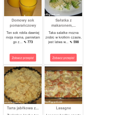
Domowy sok
Sałatka z
pomarańczowy
makaronem,...
Ten sok robila dawniej
Taka salatke mozna
moja mama, pamietam
zrobic w krotkim czasie,
go z...
⇖ 773
jest latwa w...
⇖ 598
Zobacz przepis!
Zobacz przepis!
Tarta jabłkowa z...
Lasagne