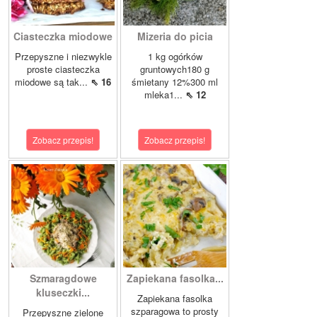
Ciasteczka miodowe
Mizeria do picia
Przepyszne i niezwykle
1 kg ogórków
proste ciasteczka
gruntowych180 g
miodowe są tak...
⇖ 16
śmietany 12%300 ml
mleka1...
⇖ 12
Zobacz przepis!
Zobacz przepis!
Szmaragdowe
Zapiekana fasolka...
kluseczki...
Zapiekana fasolka
szparagowa to prosty
Przepyszne zielone