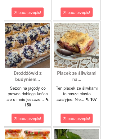
Zobacz przepis!
Zobacz przepis!
Drożdżówki z
Placek ze śliwkami
budyniem...
na...
Sezon na jagody co
Ten placek ze śliwkami
prawda dobiega końca
to nasze ciasto
ale u mnie jeszcze...
⇖
awaryjne. Nie...
⇖ 107
150
Zobacz przepis!
Zobacz przepis!