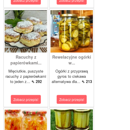
Zobacz przepis!
Zobacz przepis!
Racuchy z
Rewelacyjne ogórki
papierówkami...
w...
Mięciutkie, puszyste
Ogórki z przyprawą
racuchy z papierówkami
gyros to ciekawa
to jeden z...
⇖ 292
alternatywa dla...
⇖ 213
Zobacz przepis!
Zobacz przepis!