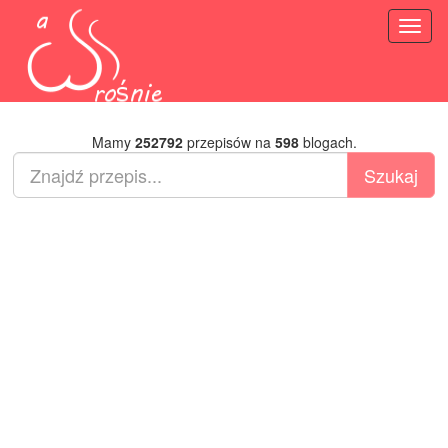
Toggl
naviga
Mamy
252792
przepisów na
598
blogach.