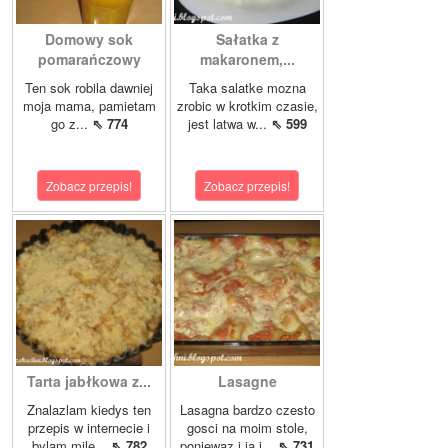
Domowy sok
Sałatka z
pomarańczowy
makaronem,...
Ten sok robila dawniej
Taka salatke mozna
moja mama, pamietam
zrobic w krotkim czasie,
go z...
⇖ 774
jest latwa w...
⇖ 599
Zobacz przepis!
Zobacz przepis!
Tarta jabłkowa z...
Lasagne
Znalazlam kiedys ten
Lasagna bardzo czesto
przepis w internecie i
gosci na moim stole,
bylam mile...
⇖ 782
poniewaz i ja i...
⇖ 731