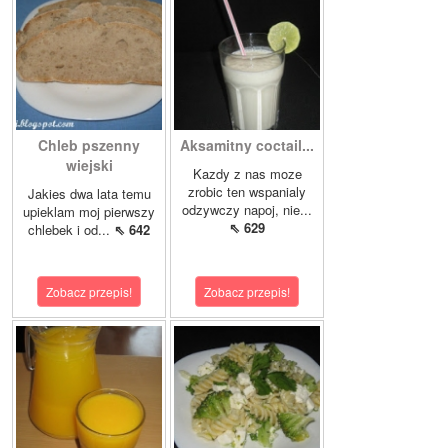
Chleb pszenny
Aksamitny coctail...
wiejski
Kazdy z nas moze
zrobic ten wspanialy
Jakies dwa lata temu
odzywczy napoj, nie...
upieklam moj pierwszy
⇖ 629
chlebek i od...
⇖ 642
Zobacz przepis!
Zobacz przepis!