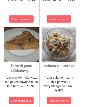
Zobacz przepis!
Zobacz przepis!
Torta di pane
Sałatka z kurczaka
(Chlebowy...
z...
Tym plackiem pierwszy
Taka salatke mozna
raz poczestowano mnie
zrobic prawie ze
lata temu w...
⇖ 748
wszystkiego co nam...
⇖ 673
Zobacz przepis!
Zobacz przepis!