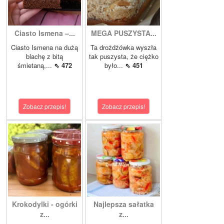
Ciasto Ismena –...
MEGA PUSZYSTA...
Ciasto Ismena na dużą
Ta drożdżówka wyszła
blachę z bitą
tak puszysta, że ciężko
śmietaną,...
⇖ 472
było...
⇖ 451
Zobacz przepis!
Zobacz przepis!
Krokodylki - ogórki
Najlepsza sałatka
z...
z...