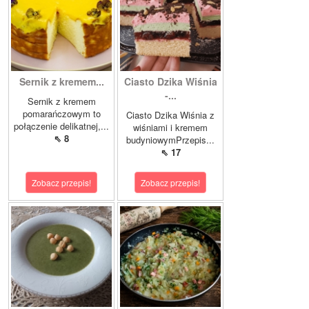
Sernik z kremem...
Ciasto Dzika Wiśnia
-...
Sernik z kremem
pomarańczowym to
Ciasto Dzika Wiśnia z
połączenie delikatnej,...
wiśniami i kremem
⇖ 8
budyniowymPrzepis...
⇖ 17
Zobacz przepis!
Zobacz przepis!