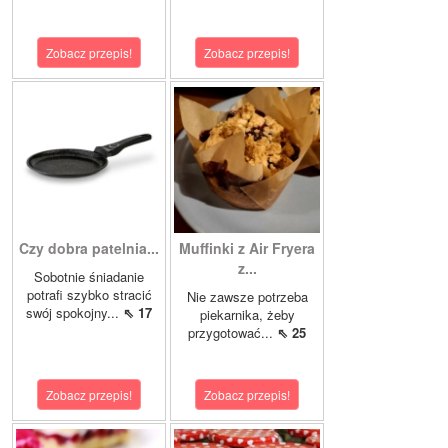
Zobacz przepis!
Zobacz przepis!
Czy dobra patelnia...
Muffinki z Air Fryera
z...
Sobotnie śniadanie
potrafi szybko stracić
Nie zawsze potrzeba
swój spokojny...
⇖ 17
piekarnika, żeby
przygotować...
⇖ 25
Zobacz przepis!
Zobacz przepis!