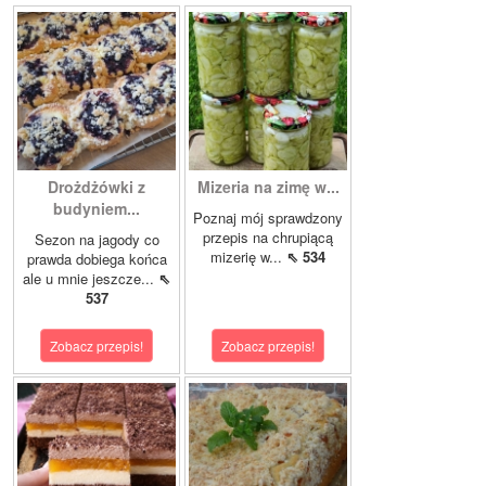
Drożdżówki z
Mizeria na zimę w...
budyniem...
Poznaj mój sprawdzony
przepis na chrupiącą
Sezon na jagody co
mizerię w...
⇖ 534
prawda dobiega końca
ale u mnie jeszcze...
⇖
537
Zobacz przepis!
Zobacz przepis!