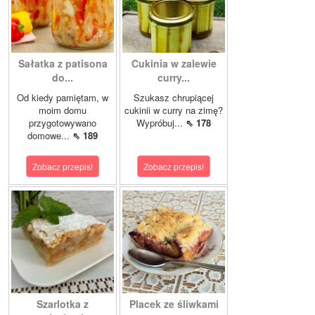
Sałatka z patisona
Cukinia w zalewie
do...
curry...
Od kiedy pamiętam, w
Szukasz chrupiącej
moim domu
cukinii w curry na zimę?
przygotowywano
Wypróbuj...
⇖ 178
domowe...
⇖ 189
Zobacz przepis!
Zobacz przepis!
Szarlotka z
Placek ze śliwkami