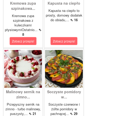
Kremowa zupa
Kapusta na ciepło
szpinakowa...
Kapusta na ciepło to
prosty, domowy dodatek
Kremowa zupa
do obiadu,...
⇖ 16
szpinakowa z
kuleczkami
ptysiowymiOstatnio...
⇖
8
Zobacz przepis!
Zobacz przepis!
Malinowy sernik na
Soczyste pomidory
zimno...
w...
Przepyszny sernik na
Soczyste czerwone i
zimno - turbo malinowy,
żółte pomidory w
puszysty,...
⇖ 21
pachnącej...
⇖ 29