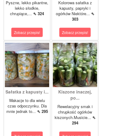
Pyszne, lekko pikantne,
Kolorowa sałatka z
lekko słodkie,
kapusty, papryki i
chrupiące,...
⇖ 324
ogórków Niektóre...
⇖
303
Zobacz przepis!
Zobacz przepis!
Sałatka z kapusty i...
Kiszone inaczej,
po...
Wakacje to dla wielu
czas odpoczynku. Dla
Rewelacyjny smak i
mnie jednak to...
⇖ 295
chrupkość ogórków
kiszonych.Musicie...
⇖
294