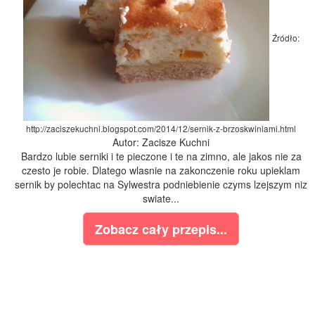
Źródło:
http://zaciszekuchni.blogspot.com/2014/12/sernik-z-brzoskwiniami.html
Autor: Zacisze Kuchni
Bardzo lubie serniki i te pieczone i te na zimno, ale jakos nie za
czesto je robie. Dlatego wlasnie na zakonczenie roku upieklam
sernik by polechtac na Sylwestra podniebienie czyms lzejszym niz
swiate...
Zobacz cały przepis...