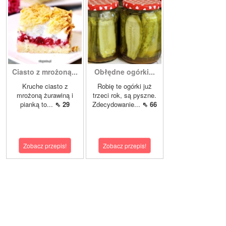
Ciasto z mrożoną...
Obłędne ogórki...
Kruche ciasto z
Robię te ogórki już
mrożoną żurawiną i
trzeci rok, są pyszne.
pianką to...
⇖ 29
Zdecydowanie...
⇖ 66
Zobacz przepis!
Zobacz przepis!