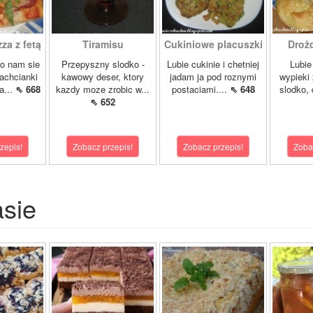
a z fetą
Tiramisu
Cukiniowe placuszki
Drożd
lo nam sie
Przepyszny slodko -
Lubie cukinie i chetniej
Lubie
zachcianki
kawowy deser, ktory
jadam ja pod roznymi
wypieki
a...
⇖ 668
kazdy moze zrobic w...
postaciami....
⇖ 648
slodko, 
⇖ 652
zepis!
Zobacz przepis!
Zobacz przepis!
Zoba
asie