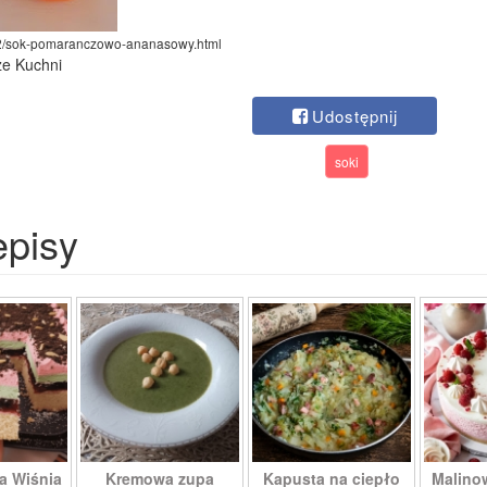
/12/sok-pomaranczowo-ananasowy.html
ze Kuchni
Udostępnij
soki
episy
a Wiśnia
Kremowa zupa
Kapusta na ciepło
Malino