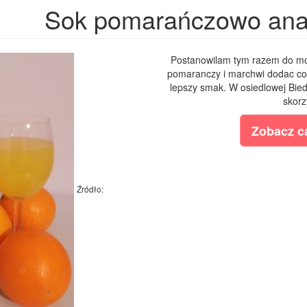
Sok pomarańczowo an
Postanowilam tym razem do m
pomaranczy i marchwi dodac co
lepszy smak. W osiedlowej Bied
skorz
Zobacz ca
Źródło: