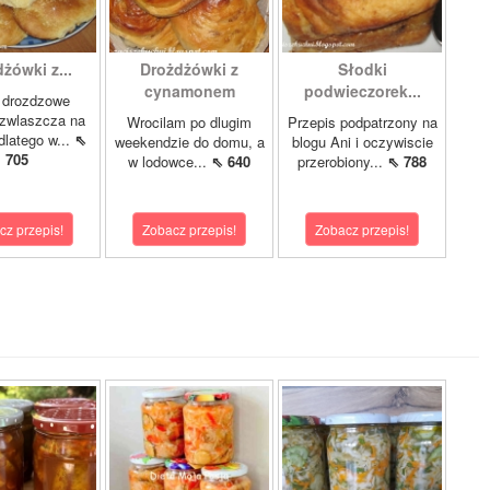
żówki z...
Drożdżówki z
Słodki
cynamonem
podwieczorek...
 drozdzowe
 zwlaszcza na
Wrocilam po dlugim
Przepis podpatrzony na
dlatego w...
⇖
weekendzie do domu, a
blogu Ani i oczywiscie
705
w lodowce...
⇖ 640
przerobiony...
⇖ 788
cz przepis!
Zobacz przepis!
Zobacz przepis!