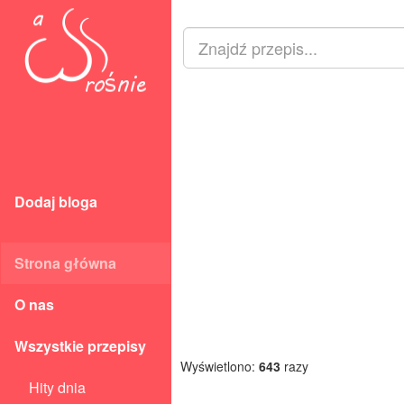
Dodaj bloga
Strona główna
O nas
Wszystkie przepisy
Wyświetlono:
643
razy
Hity dnia