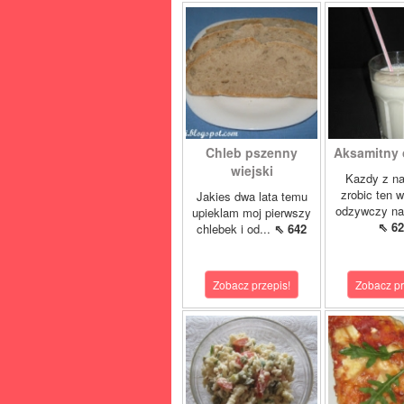
Chleb pszenny
Aksamitny c
wiejski
Kazdy z n
zrobic ten 
Jakies dwa lata temu
odzywczy nap
upieklam moj pierwszy
⇖ 62
chlebek i od...
⇖ 642
Zobacz przepis!
Zobacz pr