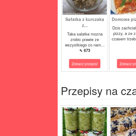
Sałatka z kurczaka
Domowa pizz
z...
Dzis zachcia
pizzy, a ze 
Taka salatke mozna
czasem trzeb
zrobic prawie ze
wszystkiego co nam...
⇖ 673
Zobacz przepis!
Zobacz pr
Przepisy na cz