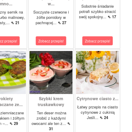
imno...
w...
Sobotnie śniadanie
potrafi szybko stracić
zny sernik na
Soczyste czerwone i
swój spokojny...
⇖ 17
turbo malinowy,
żółte pomidory w
sty,...
⇖ 21
pachnącej...
⇖ 27
cz przepis!
Zobacz przepis!
Zobacz przepis!
rokiety
Szybki krem
Cytrynowe ciasto z...
aczane ze...
truskawkowy
Łatwy przepis na ciasto
cytrynowe z cukinią
 ziemniaczane
Ten deser można
Jeśli...
⇖ 24
akiem i żółtym
zrobić z każdymi
m –...
⇖ 29
owocami ale ten z...
⇖
31