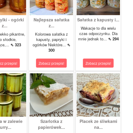
lki - ogórki
Najlepsza sałatka
Sałatka z kapusty i...
z...
z...
Wakacje to dla wielu
czas odpoczynku. Dla
ekko pikantne,
Kolorowa sałatka z
mnie jednak to...
⇖ 294
o słodkie,
kapusty, papryki i
ce,...
⇖ 323
ogórków Niektóre...
⇖
300
cz przepis!
Zobacz przepis!
Zobacz przepis!
a w zalewie
Szarlotka z
Placek ze śliwkami
urry...
papierówek...
na...