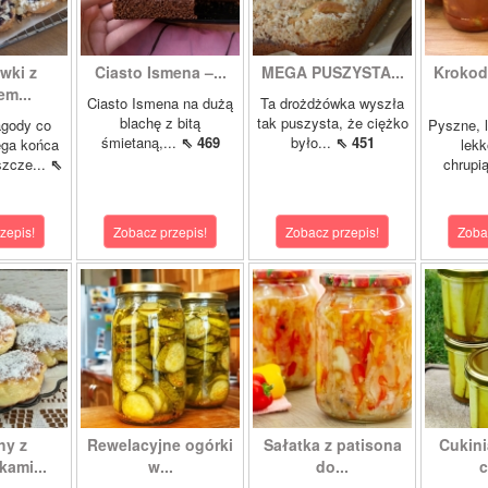
wki z
Ciasto Ismena –...
MEGA PUSZYSTA...
Krokody
m...
Ciasto Ismena na dużą
Ta drożdżówka wyszła
blachę z bitą
tak puszysta, że ciężko
agody co
Pyszne, l
śmietaną,...
⇖ 469
było...
⇖ 451
ega końca
lekk
szcze...
⇖
chrupią
zepis!
Zobacz przepis!
Zobacz przepis!
Zoba
hy z
Rewelacyjne ogórki
Sałatka z patisona
Cukini
ami...
w...
do...
c