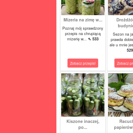
Mizeria na zimę w...
Drożdżó
budynie
Poznaj mój sprawdzony
przepis na chrupiącą
Sezon na j
mizerię w...
⇖ 533
prawda dobi
ale u mnie je
529
Zobacz przepis!
Zobacz pr
Kiszone inaczej,
Racuc
po...
papierówk