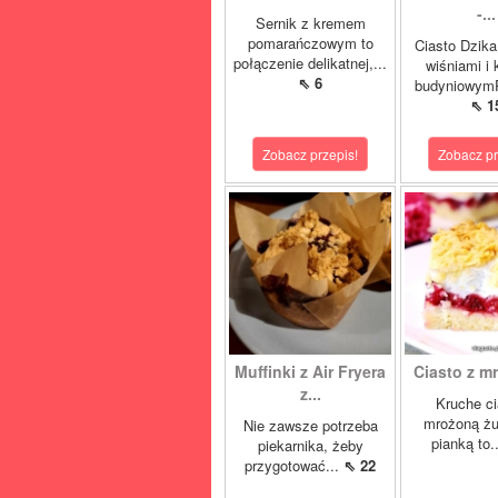
-...
Sernik z kremem
pomarańczowym to
Ciasto Dzika
połączenie delikatnej,...
wiśniami i
⇖ 6
budyniowymP
⇖ 1
Zobacz przepis!
Zobacz pr
Muffinki z Air Fryera
Ciasto z mr
z...
Kruche ci
mrożoną żu
Nie zawsze potrzeba
pianką to.
piekarnika, żeby
przygotować...
⇖ 22