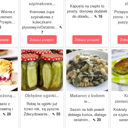
szpinakowa...
z
Kapusta na ciepło to
prosty, domowy dodatek
 Wiśnia z
Kremowa zupa
Przepys
do obiadu,...
⇖ 16
 kremem
szpinakowa z
zimno - 
rzepis...
kuleczkami
puszy
5
ptysiowymiOstatnio...
⇖
7
zepis!
Zobacz przepis!
Zobacz przepis!
Zoba
ożoną...
Obłędne ogórki...
Makaron z bobem
K
w...
ziemni
asto z
Robię te ogórki już
rawiną i
trzeci rok, są pyszne.
Sezon na bób powoli
Krokiety
..
⇖ 28
Zdecydowanie...
⇖ 55
dobiega końca, dlatego
ze szpin
ostatnim...
⇖ 20
sere