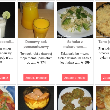
octail...
Domowy sok
Sałatka z
Tarta j
pomarańczowy
makaronem,...
as moze
Znalazl
wspanialy
przepis 
Ten sok robila dawniej
Taka salatke mozna
oj, nie...
bylam 
moja mama, pamietam
zrobic w krotkim czasie,
9
go z...
⇖ 774
jest latwa w...
⇖ 599
zepis!
Zobacz przepis!
Zobacz przepis!
Zoba