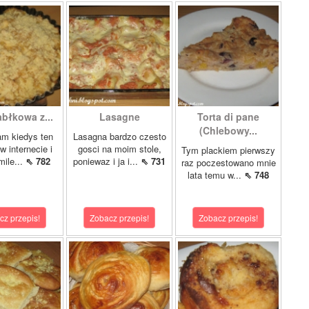
abłkowa z...
Lasagne
Torta di pane
(Chlebowy...
am kiedys ten
Lasagna bardzo czesto
w internecie i
gosci na moim stole,
Tym plackiem pierwszy
mile...
⇖ 782
poniewaz i ja i...
⇖ 731
raz poczestowano mnie
lata temu w...
⇖ 748
cz przepis!
Zobacz przepis!
Zobacz przepis!