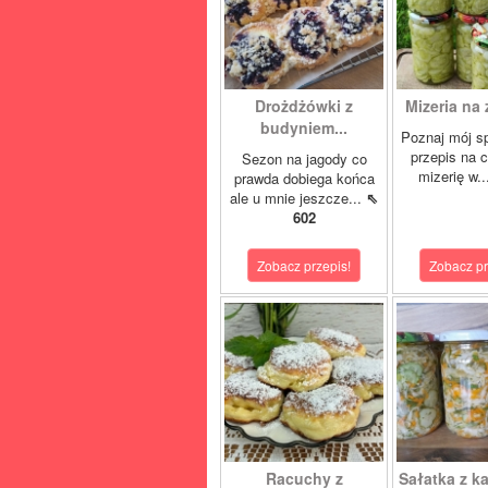
Drożdżówki z
Mizeria na 
budyniem...
Poznaj mój s
przepis na 
Sezon na jagody co
mizerię w.
prawda dobiega końca
ale u mnie jeszcze...
⇖
602
Zobacz przepis!
Zobacz pr
Racuchy z
Sałatka z ka