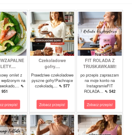
IWZAPALNE
Czekoladowe
FIT ROLADA Z
LETY....
gofry....
TRUSKAWKAMI!
kowy omlet z
Prawdziwe czekoladowe
po przepis zapraszam
m wędzonym na
pyszne gofry!Pachnące
na moje konto na
 awokado,...
⇖
czekoladą,...
⇖ 577
InstagramieFIT
951
ROLADA...
⇖ 542
cz przepis!
Zobacz przepis!
Zobacz przepis!