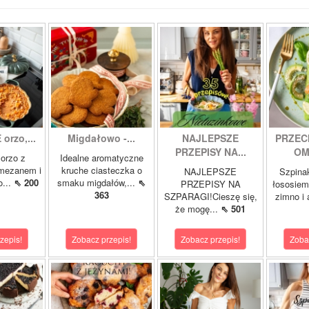
orzo,...
Migdałowo -...
NAJLEPSZE
PRZEC
PRZEPISY NA...
OM
orzo z
Idealne aromatyczne
rmezanem i
kruche ciasteczka o
NAJLEPSZE
Szpina
o...
⇖ 200
smaku migdałów,...
⇖
PRZEPISY NA
łososie
363
SZPARAGI!Cieszę się,
zimno i
że mogę...
⇖ 501
zepis!
Zobacz przepis!
Zobacz przepis!
Zoba