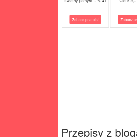
świetny pomysł...
⇖ 31
Cienkie,.
Zobacz przepis!
Zobacz pr
Przepisy z blog