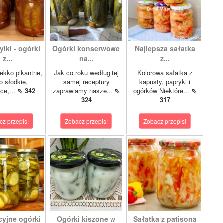
lki - ogórki
Ogórki konserwowe
Najlepsza sałatka
z...
na...
z...
ekko pikantne,
Jak co roku według tej
Kolorowa sałatka z
o słodkie,
samej receptury
kapusty, papryki i
ce,...
⇖ 342
zaprawiamy nasze...
⇖
ogórków Niektóre...
⇖
324
317
cz przepis!
Zobacz przepis!
Zobacz przepis!
cyjne ogórki
Ogórki kiszone w
Sałatka z patisona