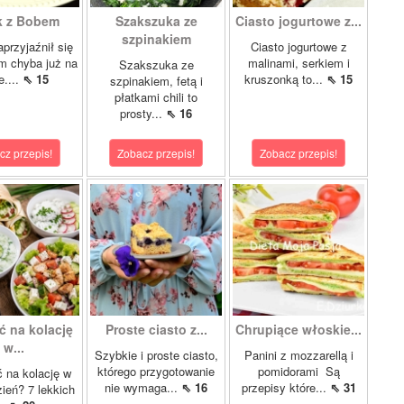
k z Bobem
Szakszuka ze
Ciasto jogurtowe z...
szpinakiem
przyjaźnił się
Ciasto jogurtowe z
m chyba już na
malinami, serkiem i
Szakszuka ze
e....
⇖ 15
kruszonką to...
⇖ 15
szpinakiem, fetą i
płatkami chili to
prosty...
⇖ 16
cz przepis!
Zobacz przepis!
Zobacz przepis!
ć na kolację
Proste ciasto z...
Chrupiące włoskie...
w...
Szybkie i proste ciasto,
Panini z mozzarellą i
którego przygotowanie
pomidorami Są
 na kolację w
nie wymaga...
⇖ 16
przepisy które...
⇖ 31
zień? 7 lekkich