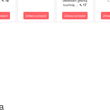
..
⇖ 18
uwielbiam grecką
i
kuchnię....
⇖ 17
zepis!
Zobacz przepis!
Zobacz przepis!
Zoba
a