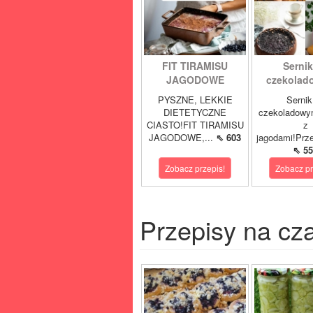
FIT TIRAMISU
Sernik
JAGODOWE
czekolad
PYSZNE, LEKKIE
Sernik
DIETETYCZNE
czekoladowy
CIASTO!FIT TIRAMISU
z
JAGODOWE,...
⇖ 603
jagodami!Prze
⇖ 55
Zobacz przepis!
Zobacz pr
Przepisy na cz