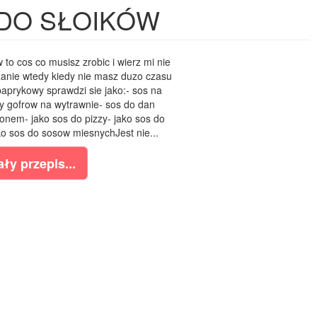
 DO SŁOIKÓW
to cos co musisz zrobic i wierz mi nie
azanie wtedy kiedy nie masz duzo czasu
aprykowy sprawdzi sie jako:- sos na
y gofrow na wytrawnie- sos do dan
nem- jako sos do pizzy- jako sos do
 sos do sosow miesnychJest nie...
ły przepis...