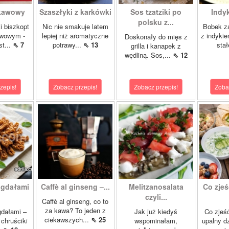
 kawowy
Szaszłyki z karkówki
Sos tzatziki po
Indy
polsku z...
i biszkopt
Nic nie smakuje latem
Bobek za
wowym -
lepiej niż aromatyczne
z indykie
Doskonały do mięs z
st...
⇖ 7
potrawy...
⇖ 13
stał
grilla i kanapek z
wędliną. Sos,...
⇖ 12
zepis!
Zobacz przepis!
Zobacz przepis!
Zoba
igdałami
Caffè al ginseng –...
Melitzanosalata
Co zjeś
czyli...
Caffè al ginseng, co to
za kawa? To jeden z
gdałami –
Jak już kiedyś
Co zjeść
ciekawszych...
⇖ 25
chruściki
wspominałam,
upalny d