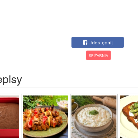
Udostępnij
SPIŻARNIA
episy