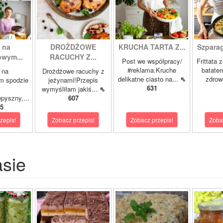
 na
DROŻDŻOWE
KRUCHA TARTA Z...
Szparagi
owym...
RACUCHY Z...
Post we współpracy/
Frittata 
#reklama.Kruche
batatem
 na
Drożdżowe racuchy z
delikatne ciasto na...
⇖
zdrowe
m spodzie
jeżynami!Przepis
631
wymyśliłam jakiś...
⇖
pyszny,...
607
5
zepis!
Zobacz przepis!
Zobacz przepis!
Zoba
asie