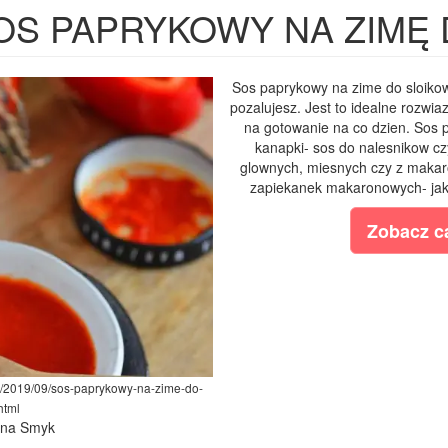
OS PAPRYKOWY NA ZIMĘ
Sos paprykowy na zime do sloikow 
pozalujesz. Jest to idealne rozwi
na gotowanie na co dzien. Sos p
kanapki- sos do nalesnikow cz
glownych, miesnych czy z makaro
zapiekanek makaronowych- jako
Zobacz ca
m/2019/09/sos-paprykowy-na-zime-do-
html
lina Smyk