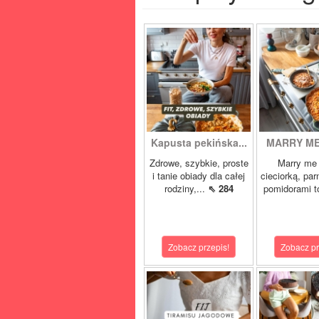
Kapusta pekińska...
MARRY ME 
Zdrowe, szybkie, proste
Marry me 
i tanie obiady dla całej
cieciorką, pa
rodziny,...
⇖ 284
pomidorami t
Zobacz przepis!
Zobacz pr