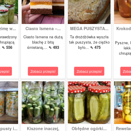
zimę w...
Ciasto Ismena –...
MEGA PUSZYSTA...
Krokody
prawdzony
Ciasto Ismena na dużą
Ta drożdżówka wyszła
chrupiącą
blachę z bitą
tak puszysta, że ciężko
Pyszne, l
..
⇖ 556
śmietaną,...
⇖ 493
było...
⇖ 475
lekk
chrupią
zepis!
Zobacz przepis!
Zobacz przepis!
Zoba
pusty i...
Kiszone inaczej,
Obłędne ogórki...
Rewela