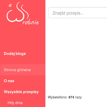
Dodaj bloga
Strona główna
O nas
Wszystkie przepisy
Wyświetlono:
874
razy
Hity dnia