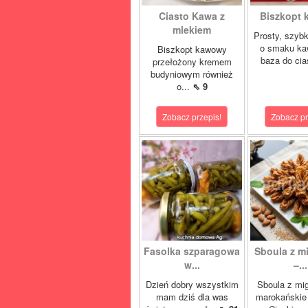
Ciasto Kawa z
Biszkopt
mlekiem
Prosty, szybk
o smaku ka
Biszkopt kawowy
baza do cia
przełożony kremem
budyniowym również
o...
⇖ 9
Zobacz przepis!
Zobacz pr
Fasolka szparagowa
Sboula z m
w...
–...
Dzień dobry wszystkim
Sboula z mi
mam dziś dla was
marokańskie 