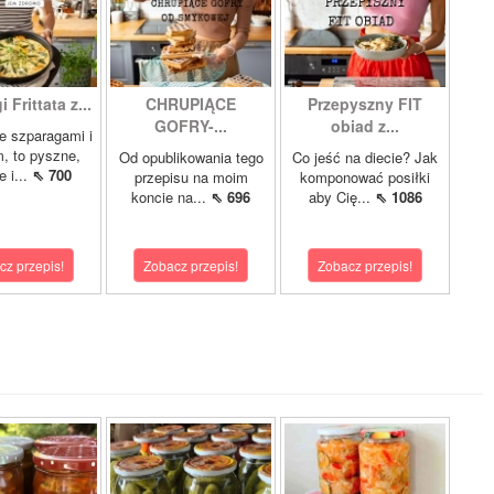
 Frittata z...
CHRUPIĄCE
Przepyszny FIT
GOFRY-...
obiad z...
ze szparagami i
, to pyszne,
Od opublikowania tego
Co jeść na diecie? Jak
 i...
⇖ 700
przepisu na moim
komponować posiłki
koncie na...
⇖ 696
aby Cię...
⇖ 1086
cz przepis!
Zobacz przepis!
Zobacz przepis!