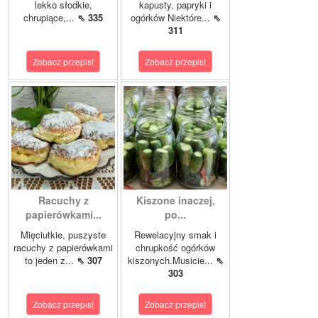
lekko słodkie,
kapusty, papryki i
chrupiące,...
⇖ 335
ogórków Niektóre...
⇖
311
Zobacz przepis!
Zobacz przepis!
Racuchy z
Kiszone inaczej,
papierówkami...
po...
Mięciutkie, puszyste
Rewelacyjny smak i
racuchy z papierówkami
chrupkość ogórków
to jeden z...
⇖ 307
kiszonych.Musicie...
⇖
303
Zobacz przepis!
Zobacz przepis!