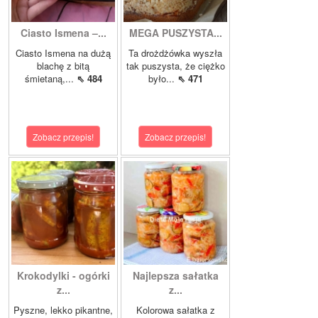
Ciasto Ismena –...
MEGA PUSZYSTA...
Ciasto Ismena na dużą
Ta drożdżówka wyszła
blachę z bitą
tak puszysta, że ciężko
śmietaną,...
⇖ 484
było...
⇖ 471
Zobacz przepis!
Zobacz przepis!
Krokodylki - ogórki
Najlepsza sałatka
z...
z...
Pyszne, lekko pikantne,
Kolorowa sałatka z