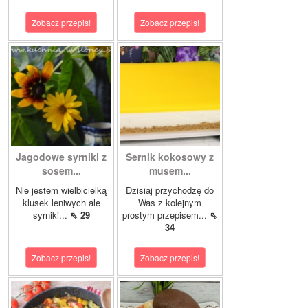
Zobacz przepis!
Zobacz przepis!
Jagodowe syrniki z
Sernik kokosowy z
sosem...
musem...
Nie jestem wielbicielką
Dzisiaj przychodzę do
klusek leniwych ale
Was z kolejnym
syrniki...
⇖ 29
prostym przepisem...
⇖
34
Zobacz przepis!
Zobacz przepis!