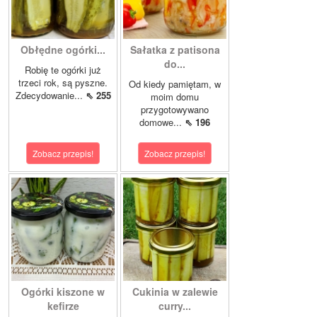
Obłędne ogórki...
Sałatka z patisona
do...
Robię te ogórki już
trzeci rok, są pyszne.
Od kiedy pamiętam, w
Zdecydowanie...
⇖ 255
moim domu
przygotowywano
domowe...
⇖ 196
Zobacz przepis!
Zobacz przepis!
Ogórki kiszone w
Cukinia w zalewie
kefirze
curry...