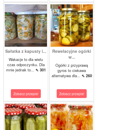
Sałatka z kapusty i...
Rewelacyjne ogórki
w...
Wakacje to dla wielu
czas odpoczynku. Dla
Ogórki z przyprawą
mnie jednak to...
⇖ 301
gyros to ciekawa
alternatywa dla...
⇖ 260
Zobacz przepis!
Zobacz przepis!