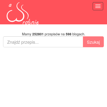
Toggl
naviga
Mamy
252801
przepisów na
598
blogach.