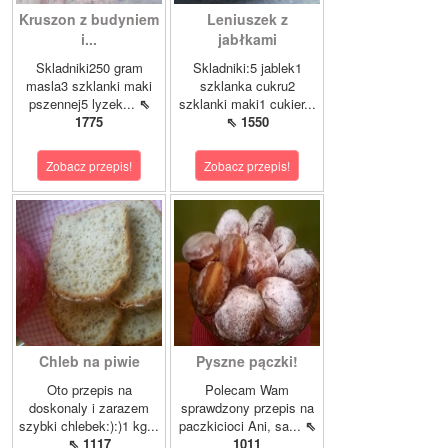
Kruszon z budyniem
Leniuszek z
i...
jabłkami
Skladniki250 gram
Skladniki:5 jablek1
masla3 szklanki maki
szklanka cukru2
pszennej5 lyzek...
⇖
szklanki maki1 cukier...
1775
⇖ 1550
Zobacz przepis!
Zobacz przepis!
Chleb na piwie
Pyszne pączki!
Oto przepis na
Polecam Wam
doskonaly i zarazem
sprawdzony przepis na
szybki chlebek:):)1 kg...
paczkicioci Ani, sa...
⇖
⇖ 1117
1011