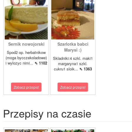
Sernik nowojorski
Szarlotka babci
Marysi :)
Spod2 op. herbatnikow
(moga bycczekoladowe)
Skladniki:4 szkl. maki1
i wylozyc nimi...
⇖ 1102
margaryna1 szkl.
cukru1 sloik...
⇖ 1363
Zobacz przepis!
Zobacz przepis!
Przepisy na czasie