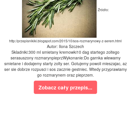
Źródło:
http://przepisnikiki.blogspot.com/2015/10/sos-rozmarynowy-z-serem.html
Autor: Ilona Szczech
Skladniki:300 ml smietany kremowki10 dag startego zoltego
serasuszony rozmarynpieprzWykonanie:Do garnka wlewamy
smietane i dodajemy starty zolty ser. Gotujemy powoli mieszajac, az
ser sie dobrze rozpusci i sos zacznie gestniec. Wtedy przyprawiamy
go rozmarynem oraz pieprzem.
Zobacz cały przepis...