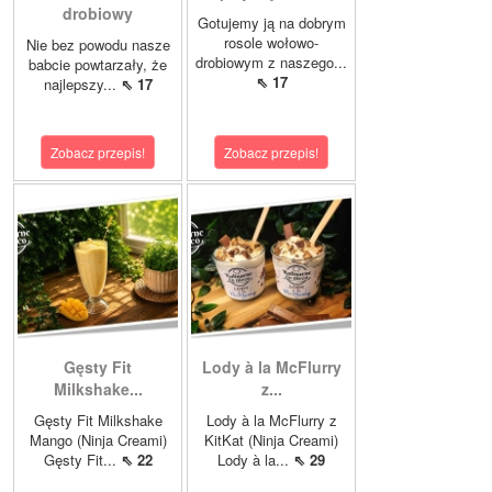
drobiowy
Gotujemy ją na dobrym
rosole wołowo-
Nie bez powodu nasze
drobiowym z naszego...
babcie powtarzały, że
⇖ 17
najlepszy...
⇖ 17
Zobacz przepis!
Zobacz przepis!
Gęsty Fit
Lody à la McFlurry
Milkshake...
z...
Gęsty Fit Milkshake
Lody à la McFlurry z
Mango (Ninja Creami)
KitKat (Ninja Creami)
Gęsty Fit...
⇖ 22
Lody à la...
⇖ 29