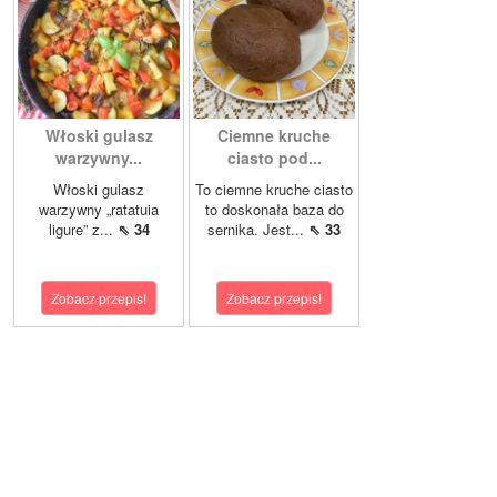
Włoski gulasz
Ciemne kruche
warzywny...
ciasto pod...
Włoski gulasz
To ciemne kruche ciasto
warzywny „ratatuia
to doskonała baza do
ligure” z...
⇖ 34
sernika. Jest...
⇖ 33
Zobacz przepis!
Zobacz przepis!