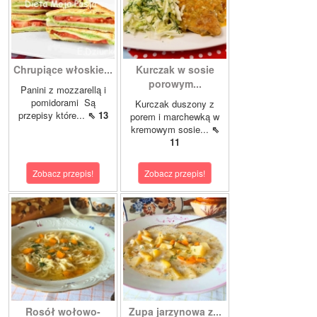
Chrupiące włoskie...
Kurczak w sosie
porowym...
Panini z mozzarellą i
pomidorami Są
Kurczak duszony z
przepisy które...
⇖ 13
porem i marchewką w
kremowym sosie...
⇖
11
Zobacz przepis!
Zobacz przepis!
Rosół wołowo-
Zupa jarzynowa z...