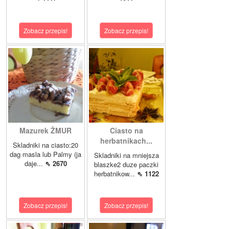
Zobacz przepis!
Zobacz przepis!
Mazurek ŻMUR
Ciasto na
herbatnikach...
Skladniki na ciasto:20
dag masla lub Palmy (ja
Skladniki na mniejsza
daje...
⇖ 2670
blaszke2 duze paczki
herbatnikow...
⇖ 1122
Zobacz przepis!
Zobacz przepis!