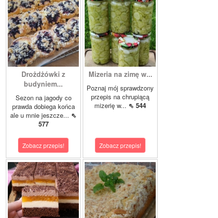
Drożdżówki z
Mizeria na zimę w...
budyniem...
Poznaj mój sprawdzony
przepis na chrupiącą
Sezon na jagody co
mizerię w...
⇖ 544
prawda dobiega końca
ale u mnie jeszcze...
⇖
577
Zobacz przepis!
Zobacz przepis!