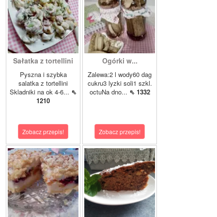
Sałatka z tortellini
Ogórki w...
Pyszna i szybka
Zalewa:2 l wody60 dag
salatka z tortellini
cukru3 lyzki soli1 szkl.
Skladniki na ok 4-6...
⇖
octuNa dno...
⇖ 1332
1210
Zobacz przepis!
Zobacz przepis!