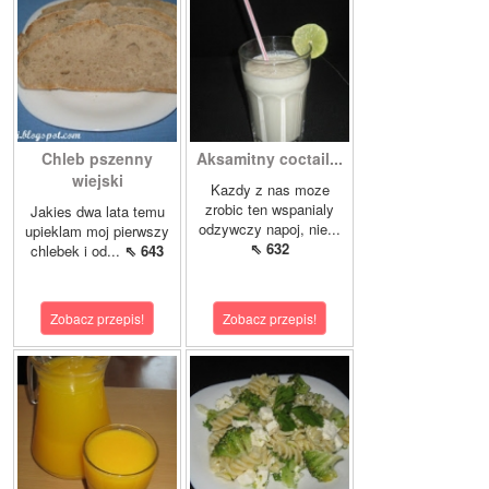
Chleb pszenny
Aksamitny coctail...
wiejski
Kazdy z nas moze
zrobic ten wspanialy
Jakies dwa lata temu
odzywczy napoj, nie...
upieklam moj pierwszy
⇖ 632
chlebek i od...
⇖ 643
Zobacz przepis!
Zobacz przepis!