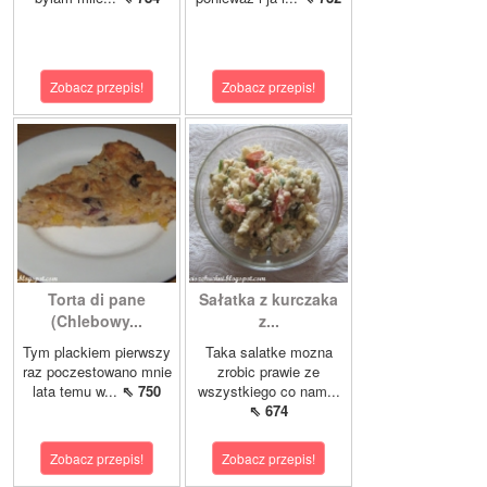
Zobacz przepis!
Zobacz przepis!
Torta di pane
Sałatka z kurczaka
(Chlebowy...
z...
Tym plackiem pierwszy
Taka salatke mozna
raz poczestowano mnie
zrobic prawie ze
lata temu w...
⇖ 750
wszystkiego co nam...
⇖ 674
Zobacz przepis!
Zobacz przepis!