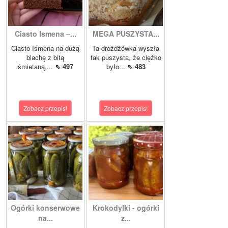
Ciasto Ismena –...
MEGA PUSZYSTA...
Ciasto Ismena na dużą
Ta drożdżówka wyszła
blachę z bitą
tak puszysta, że ciężko
śmietaną,...
⇖ 497
było...
⇖ 483
Zobacz przepis!
Zobacz przepis!
Ogórki konserwowe
Krokodylki - ogórki
na...
z...