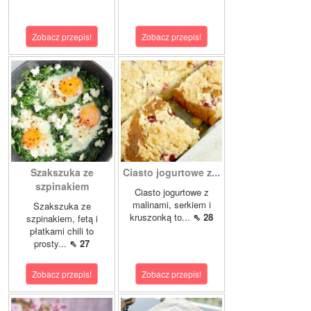
Zobacz przepis!
Zobacz przepis!
Szakszuka ze
Ciasto jogurtowe z...
szpinakiem
Ciasto jogurtowe z
malinami, serkiem i
Szakszuka ze
kruszonką to...
⇖ 28
szpinakiem, fetą i
płatkami chili to
prosty...
⇖ 27
Zobacz przepis!
Zobacz przepis!