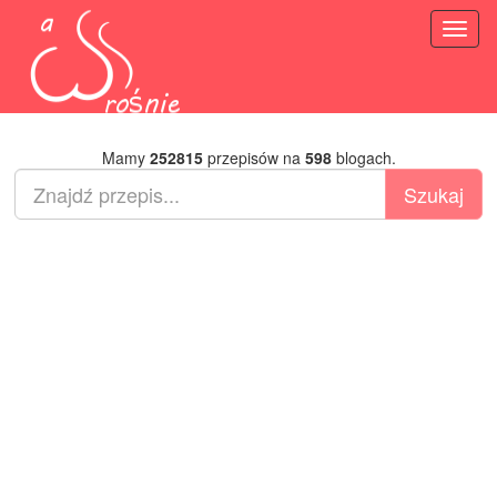
Toggl
naviga
Mamy
252815
przepisów na
598
blogach.