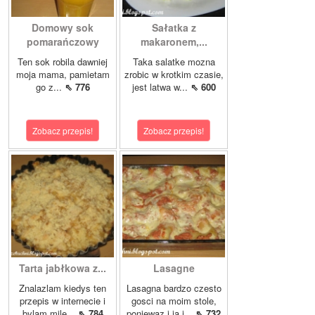
Domowy sok
Sałatka z
pomarańczowy
makaronem,...
Ten sok robila dawniej
Taka salatke mozna
moja mama, pamietam
zrobic w krotkim czasie,
go z...
⇖ 776
jest latwa w...
⇖ 600
Zobacz przepis!
Zobacz przepis!
Tarta jabłkowa z...
Lasagne
Znalazlam kiedys ten
Lasagna bardzo czesto
przepis w internecie i
gosci na moim stole,
bylam mile...
⇖ 784
poniewaz i ja i...
⇖ 732