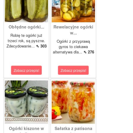
Obłędne ogórki...
Rewelacyjne ogórki
w...
Robię te ogórki już
trzeci rok, są pyszne.
Ogórki z przyprawą
Zdecydowanie...
⇖ 303
gyros to ciekawa
alternatywa dla...
⇖ 276
Zobacz przepis!
Zobacz przepis!
Ogórki kiszone w
Sałatka z patisona