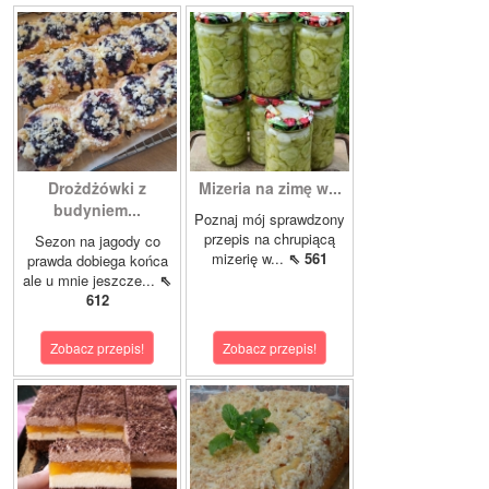
Drożdżówki z
Mizeria na zimę w...
budyniem...
Poznaj mój sprawdzony
przepis na chrupiącą
Sezon na jagody co
mizerię w...
⇖ 561
prawda dobiega końca
ale u mnie jeszcze...
⇖
612
Zobacz przepis!
Zobacz przepis!