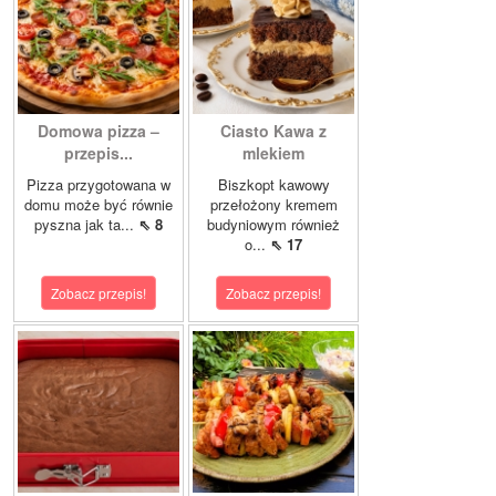
Domowa pizza –
Ciasto Kawa z
przepis...
mlekiem
Pizza przygotowana w
Biszkopt kawowy
domu może być równie
przełożony kremem
pyszna jak ta...
⇖ 8
budyniowym również
o...
⇖ 17
Zobacz przepis!
Zobacz przepis!