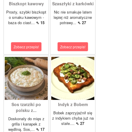
Biszkopt kawowy
Szaszłyki z karkówki
Prosty, szybki biszkopt
Nic nie smakuje latem
o smaku kawowym -
lepiej niż aromatyczne
baza do ciast...
⇖ 15
potrawy...
⇖ 27
Zobacz przepis!
Zobacz przepis!
Sos tzatziki po
Indyk z Bobem
polsku z...
Bobek zaprzyjaźnił się
z indykiem chyba już na
Doskonały do mięs z
stałe....
⇖ 27
grilla i kanapek z
wędliną. Sos,...
⇖ 17