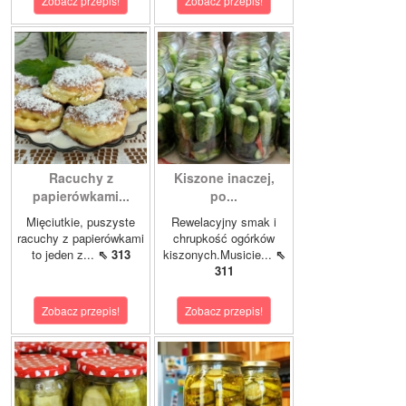
Zobacz przepis!
Zobacz przepis!
Racuchy z
Kiszone inaczej,
papierówkami...
po...
Mięciutkie, puszyste
Rewelacyjny smak i
racuchy z papierówkami
chrupkość ogórków
to jeden z...
⇖ 313
kiszonych.Musicie...
⇖
311
Zobacz przepis!
Zobacz przepis!