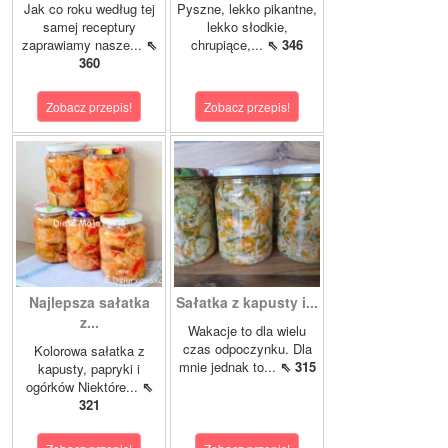
Jak co roku według tej
Pyszne, lekko pikantne,
samej receptury
lekko słodkie,
zaprawiamy nasze...
⇖
chrupiące,...
⇖ 346
360
Zobacz przepis!
Zobacz przepis!
Najlepsza sałatka
Sałatka z kapusty i...
z...
Wakacje to dla wielu
czas odpoczynku. Dla
Kolorowa sałatka z
mnie jednak to...
⇖ 315
kapusty, papryki i
ogórków Niektóre...
⇖
321