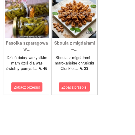
Fasolka szparagowa
Sboula z migdałami
w...
–...
Dzień dobry wszystkim
Sboula z migdałami –
mam dziś dla was
marokańskie chruściki
świetny pomysł...
⇖ 46
Cienkie,...
⇖ 23
Zobacz przepis!
Zobacz przepis!