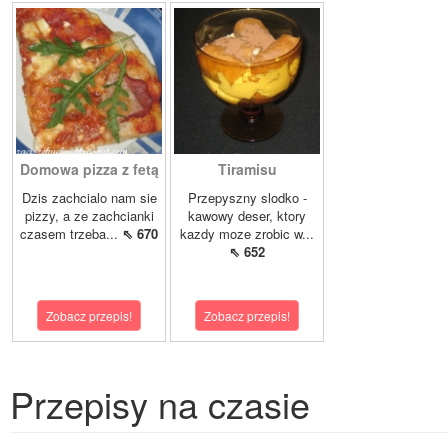
Domowa pizza z fetą
Tiramisu
Dzis zachcialo nam sie
Przepyszny slodko -
pizzy, a ze zachcianki
kawowy deser, ktory
czasem trzeba...
⇖ 670
kazdy moze zrobic w...
⇖ 652
Zobacz przepis!
Zobacz przepis!
Przepisy na czasie