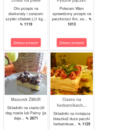
Chleb na piwie
Pyszne pączki!
Oto przepis na
Polecam Wam
doskonaly i zarazem
sprawdzony przepis na
szybki chlebek:):)1 kg...
paczkicioci Ani, sa...
⇖
⇖ 1119
1013
Zobacz przepis!
Zobacz przepis!
Mazurek ŻMUR
Ciasto na
herbatnikach...
Skladniki na ciasto:20
dag masla lub Palmy (ja
Skladniki na mniejsza
daje...
⇖ 2671
blaszke2 duze paczki
herbatnikow...
⇖ 1125