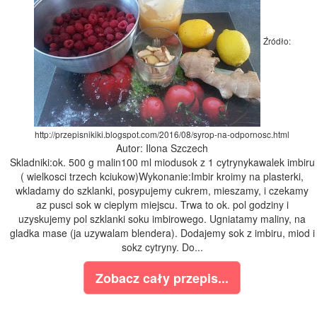
Źródło:
http://przepisnikiki.blogspot.com/2016/08/syrop-na-odpornosc.html
Autor: Ilona Szczech
Skladniki:ok. 500 g malin100 ml miodusok z 1 cytrynykawalek imbiru
( wielkosci trzech kciukow)Wykonanie:Imbir kroimy na plasterki,
wkladamy do szklanki, posypujemy cukrem, mieszamy, i czekamy
az pusci sok w cieplym miejscu. Trwa to ok. pol godziny i
uzyskujemy pol szklanki soku imbirowego. Ugniatamy maliny, na
gladka mase (ja uzywalam blendera). Dodajemy sok z imbiru, miod i
sokz cytryny. Do...
Zobacz cały przepis...