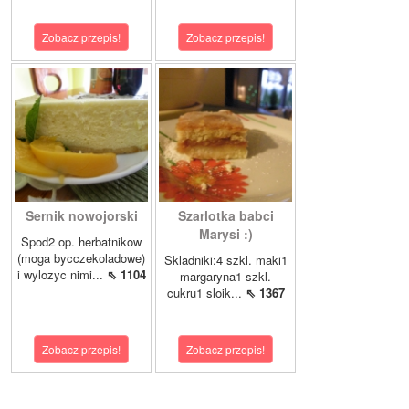
Zobacz przepis!
Zobacz przepis!
Sernik nowojorski
Szarlotka babci
Marysi :)
Spod2 op. herbatnikow
(moga bycczekoladowe)
Skladniki:4 szkl. maki1
i wylozyc nimi...
⇖ 1104
margaryna1 szkl.
cukru1 sloik...
⇖ 1367
Zobacz przepis!
Zobacz przepis!