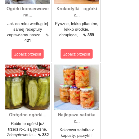
Ogórki konserwowe
Krokodylki - ogórki
na...
z...
Jak co roku według tej
Pyszne, lekko pikantne,
samej receptury
lekko słodkie,
zaprawiamy nasze...
⇖
chrupiące,...
⇖ 359
421
Zobacz przepis!
Zobacz przepis!
Obłędne ogórki...
Najlepsza sałatka
z...
Robię te ogórki już
trzeci rok, są pyszne.
Kolorowa sałatka z
Zdecydowanie...
⇖ 332
kapusty, papryki i