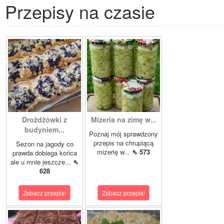
Przepisy na czasie
Drożdżówki z
Mizeria na zimę w...
budyniem...
Poznaj mój sprawdzony
przepis na chrupiącą
Sezon na jagody co
mizerię w...
⇖ 573
prawda dobiega końca
ale u mnie jeszcze...
⇖
628
Zobacz przepis!
Zobacz przepis!