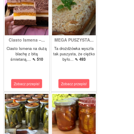
Ciasto Ismena –...
MEGA PUSZYSTA...
Ciasto Ismena na dużą
Ta drożdżówka wyszła
blachę z bitą
tak puszysta, że ciężko
śmietaną,...
⇖ 510
było...
⇖ 493
Zobacz przepis!
Zobacz przepis!