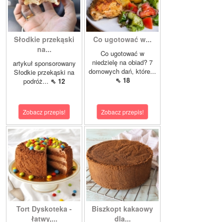
Słodkie przekąski
Co ugotować w...
na...
Co ugotować w
niedzielę na obiad? 7
artykuł sponsorowany
domowych dań, które...
Słodkie przekąski na
⇖ 18
podróż...
⇖ 12
Zobacz przepis!
Zobacz przepis!
Tort Dyskoteka -
Biszkopt kakaowy
łatwy,...
dla...