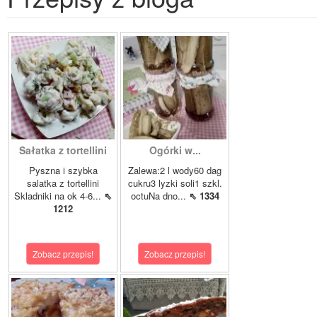
Sałatka z tortellini
Ogórki w...
Pyszna i szybka
Zalewa:2 l wody60 dag
salatka z tortellini
cukru3 lyzki soli1 szkl.
Skladniki na ok 4-6...
⇖
octuNa dno...
⇖ 1334
1212
Zobacz przepis!
Zobacz przepis!