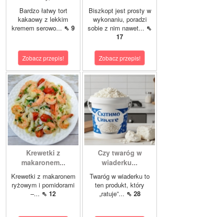
Bardzo łatwy tort
Biszkopt jest prosty w
kakaowy z lekkim
wykonaniu, poradzi
kremem serowo...
⇖ 9
sobie z nim nawet...
⇖
17
Zobacz przepis!
Zobacz przepis!
Krewetki z
Czy twaróg w
makaronem...
wiaderku...
Krewetki z makaronem
Twaróg w wiaderku to
ryżowym i pomidorami
ten produkt, który
–...
⇖ 12
„ratuje”...
⇖ 28