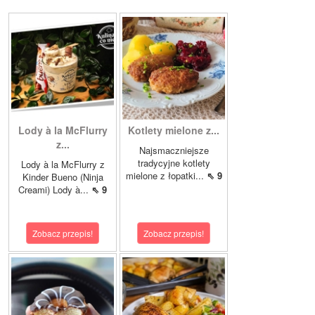
Lody à la McFlurry
Kotlety mielone z...
z...
Najsmaczniejsze
tradycyjne kotlety
Lody à la McFlurry z
mielone z łopatki...
⇖ 9
Kinder Bueno (Ninja
Creami) Lody à...
⇖ 9
Zobacz przepis!
Zobacz przepis!