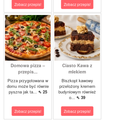
Zobacz przepis!
Zobacz przepis!
Domowa pizza –
Ciasto Kawa z
przepis...
mlekiem
Pizza przygotowana w
Biszkopt kawowy
domu może być równie
przełożony kremem
pyszna jak ta...
⇖ 25
budyniowym również
o...
⇖ 39
Zobacz przepis!
Zobacz przepis!