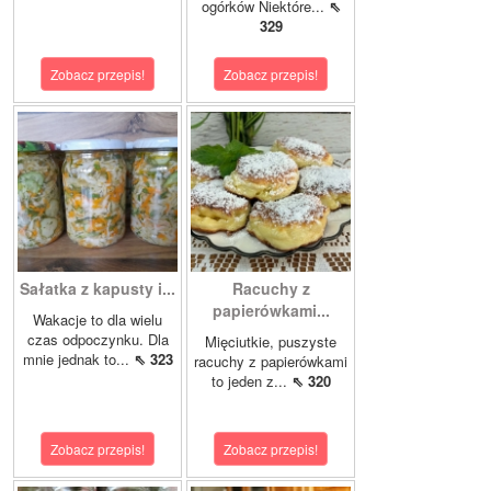
ogórków Niektóre...
⇖
329
Zobacz przepis!
Zobacz przepis!
Sałatka z kapusty i...
Racuchy z
papierówkami...
Wakacje to dla wielu
czas odpoczynku. Dla
Mięciutkie, puszyste
mnie jednak to...
⇖ 323
racuchy z papierówkami
to jeden z...
⇖ 320
Zobacz przepis!
Zobacz przepis!