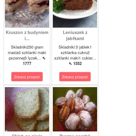
Kruszon z budyniem
Leniuszek z
i...
jabłkami
Skladniki250 gram
Skladniki:5 jablek1
masla3 szklanki maki
szklanka cukru2
pszennej5 lyzek...
⇖
szklanki maki1 cukier...
1777
⇖ 1552
Zobacz przepis!
Zobacz przepis!