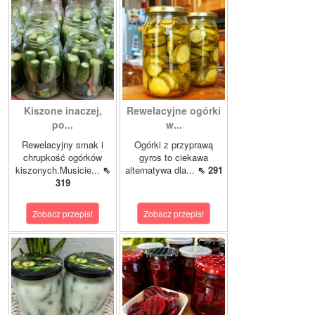
Kiszone inaczej,
Rewelacyjne ogórki
po...
w...
Rewelacyjny smak i
Ogórki z przyprawą
chrupkość ogórków
gyros to ciekawa
kiszonych.Musicie...
⇖
alternatywa dla...
⇖ 291
319
Zobacz przepis!
Zobacz przepis!