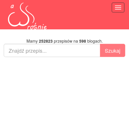
Toggl
naviga
Mamy
252823
przepisów na
598
blogach.