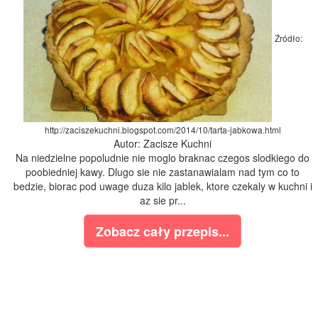
Źródło:
http://zaciszekuchni.blogspot.com/2014/10/tarta-jabkowa.html
Autor: Zacisze Kuchni
Na niedzielne popoludnie nie moglo braknac czegos slodkiego do
poobiedniej kawy. Dlugo sie nie zastanawialam nad tym co to
bedzie, biorac pod uwage duza kilo jablek, ktore czekaly w kuchni i
az sie pr...
Zobacz cały przepis...