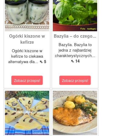
Ogórki kiszone w
Bazylia – do czego...
kefirze
Bazylia. Bazylia to
jedna z najbardziej
Ogórki kiszone w
charakterystycznych...
kefirze to ciekawa
⇖ 14
alternatywa dla...
⇖ 5
Zobacz przepis!
Zobacz przepis!