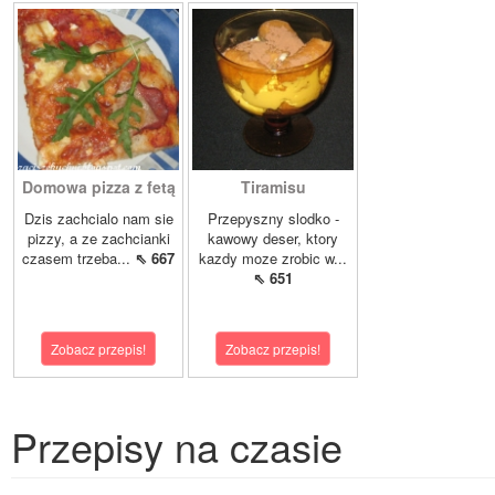
Domowa pizza z fetą
Tiramisu
Dzis zachcialo nam sie
Przepyszny slodko -
pizzy, a ze zachcianki
kawowy deser, ktory
czasem trzeba...
⇖ 667
kazdy moze zrobic w...
⇖ 651
Zobacz przepis!
Zobacz przepis!
Przepisy na czasie