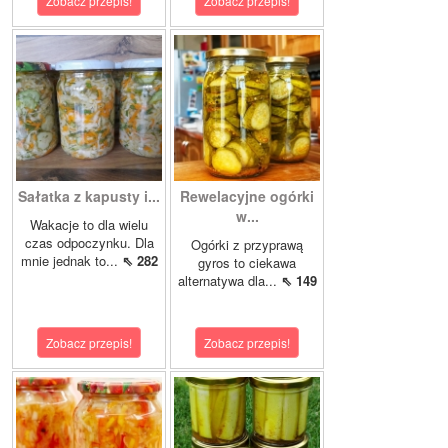
Zobacz przepis!
Zobacz przepis!
Sałatka z kapusty i...
Rewelacyjne ogórki
w...
Wakacje to dla wielu
czas odpoczynku. Dla
Ogórki z przyprawą
mnie jednak to...
⇖ 282
gyros to ciekawa
alternatywa dla...
⇖ 149
Zobacz przepis!
Zobacz przepis!