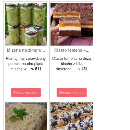
Mizeria na zimę w...
Ciasto Ismena –...
Poznaj mój sprawdzony
Ciasto Ismena na dużą
przepis na chrupiącą
blachę z bitą
mizerię w...
⇖ 511
śmietaną,...
⇖ 451
Zobacz przepis!
Zobacz przepis!