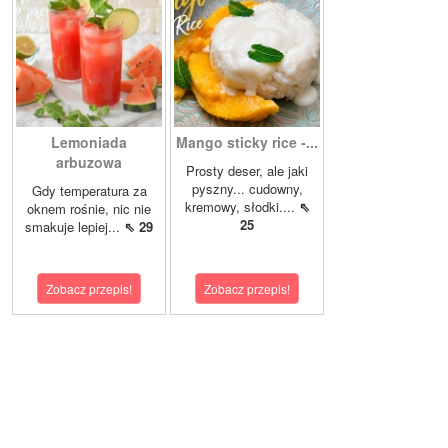
Lemoniada
Mango sticky rice -...
arbuzowa
Prosty deser, ale jaki
pyszny... cudowny,
Gdy temperatura za
kremowy, słodki....
⇖
oknem rośnie, nic nie
25
smakuje lepiej...
⇖ 29
Zobacz przepis!
Zobacz przepis!