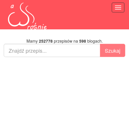
Toggl
naviga
Mamy
252778
przepisów na
598
blogach.