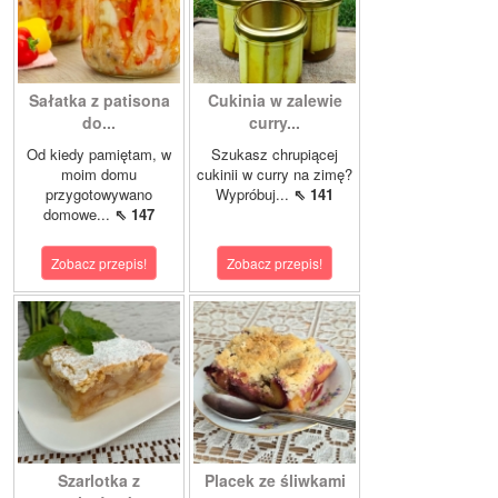
Sałatka z patisona
Cukinia w zalewie
do...
curry...
Od kiedy pamiętam, w
Szukasz chrupiącej
moim domu
cukinii w curry na zimę?
przygotowywano
Wypróbuj...
⇖ 141
domowe...
⇖ 147
Zobacz przepis!
Zobacz przepis!
Szarlotka z
Placek ze śliwkami