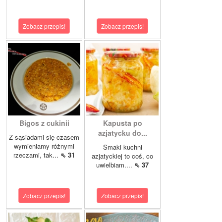
Zobacz przepis!
Zobacz przepis!
Bigos z cukinii
Kapusta po
azjatycku do...
Z sąsiadami się czasem
wymieniamy różnymi
Smaki kuchni
rzeczami, tak...
⇖ 31
azjatyckiej to coś, co
uwielbiam....
⇖ 37
Zobacz przepis!
Zobacz przepis!