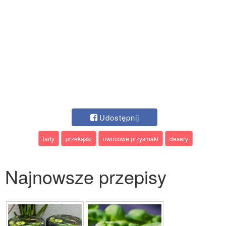
Udostępnij
tarty
przekąski
owocowe przysmaki
desery
Najnowsze przepisy