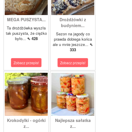
MEGA PUSZYSTA...
Drożdżówki z
budyniem...
Ta drożdżówka wyszła
tak puszysta, że ciężko
Sezon na jagody co
było...
⇖ 428
prawda dobiega końca
ale u mnie jeszcze...
⇖
333
Zobacz przepis!
Zobacz przepis!
Krokodylki - ogórki
Najlepsza sałatka
z...
z...