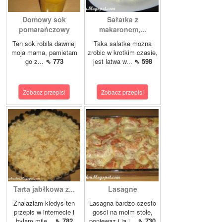
Domowy sok
Sałatka z
pomarańczowy
makaronem,...
Ten sok robila dawniej
Taka salatke mozna
moja mama, pamietam
zrobic w krotkim czasie,
go z...
⇖ 773
jest latwa w...
⇖ 598
Zobacz przepis!
Zobacz przepis!
Tarta jabłkowa z...
Lasagne
Znalazlam kiedys ten
Lasagna bardzo czesto
przepis w internecie i
gosci na moim stole,
bylam mile...
⇖ 782
poniewaz i ja i...
⇖ 730