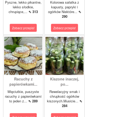
Pyszne, lekko pikantne,
Kolorowa sałatka z
lekko słodkie,
kapusty, papryki i
chrupiące,...
⇖ 313
ogórków Niektóre...
⇖
290
Zobacz przepis!
Zobacz przepis!
Racuchy z
Kiszone inaczej,
papierówkami...
po...
Mięciutkie, puszyste
Rewelacyjny smak i
racuchy z papierówkami
chrupkość ogórków
to jeden z...
⇖ 289
kiszonych.Musicie...
⇖
284