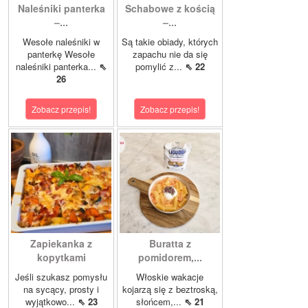
Naleśniki panterka
Schabowe z kością
–...
–...
Wesołe naleśniki w
Są takie obiady, których
panterkę Wesołe
zapachu nie da się
naleśniki panterka...
⇖
pomylić z...
⇖ 22
26
Zobacz przepis!
Zobacz przepis!
Zapiekanka z
Buratta z
kopytkami
pomidorem,...
Jeśli szukasz pomysłu
Włoskie wakacje
na sycący, prosty i
kojarzą się z beztroską,
wyjątkowo...
⇖ 23
słońcem,...
⇖ 21