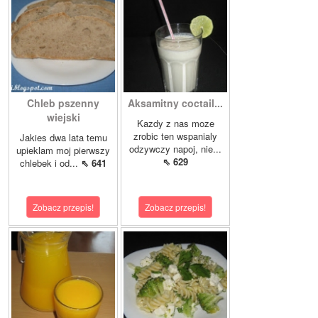
Chleb pszenny
Aksamitny coctail...
wiejski
Kazdy z nas moze
zrobic ten wspanialy
Jakies dwa lata temu
odzywczy napoj, nie...
upieklam moj pierwszy
⇖ 629
chlebek i od...
⇖ 641
Zobacz przepis!
Zobacz przepis!