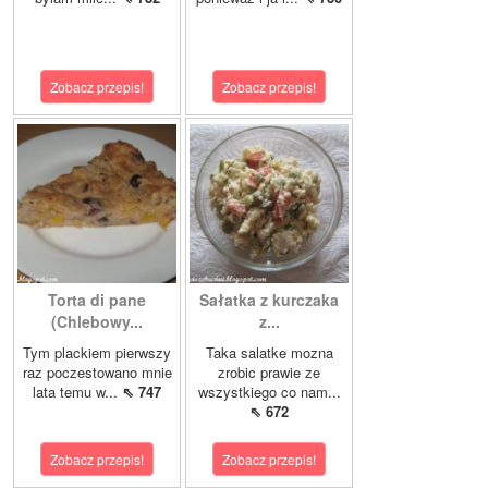
Zobacz przepis!
Zobacz przepis!
Torta di pane
Sałatka z kurczaka
(Chlebowy...
z...
Tym plackiem pierwszy
Taka salatke mozna
raz poczestowano mnie
zrobic prawie ze
lata temu w...
⇖ 747
wszystkiego co nam...
⇖ 672
Zobacz przepis!
Zobacz przepis!