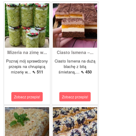
Mizeria na zimę w...
Ciasto Ismena –...
Poznaj mój sprawdzony
Ciasto Ismena na dużą
przepis na chrupiącą
blachę z bitą
mizerię w...
⇖ 511
śmietaną,...
⇖ 450
Zobacz przepis!
Zobacz przepis!