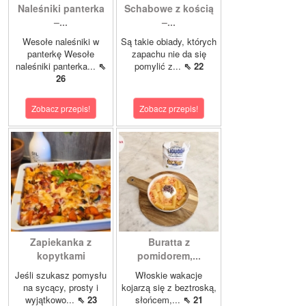
Naleśniki panterka
Schabowe z kością
–...
–...
Wesołe naleśniki w
Są takie obiady, których
panterkę Wesołe
zapachu nie da się
naleśniki panterka...
⇖
pomylić z...
⇖ 22
26
Zobacz przepis!
Zobacz przepis!
Zapiekanka z
Buratta z
kopytkami
pomidorem,...
Jeśli szukasz pomysłu
Włoskie wakacje
na sycący, prosty i
kojarzą się z beztroską,
wyjątkowo...
⇖ 23
słońcem,...
⇖ 21