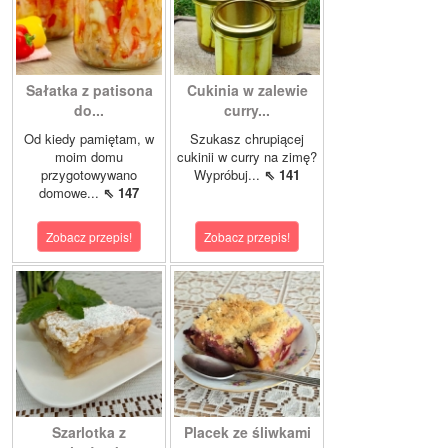
Sałatka z patisona
Cukinia w zalewie
do...
curry...
Od kiedy pamiętam, w
Szukasz chrupiącej
moim domu
cukinii w curry na zimę?
przygotowywano
Wypróbuj...
⇖ 141
domowe...
⇖ 147
Zobacz przepis!
Zobacz przepis!
Szarlotka z
Placek ze śliwkami