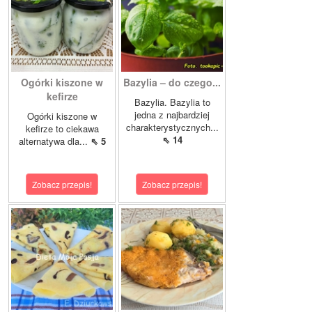
Ogórki kiszone w
Bazylia – do czego...
kefirze
Bazylia. Bazylia to
jedna z najbardziej
Ogórki kiszone w
charakterystycznych...
kefirze to ciekawa
⇖ 14
alternatywa dla...
⇖ 5
Zobacz przepis!
Zobacz przepis!