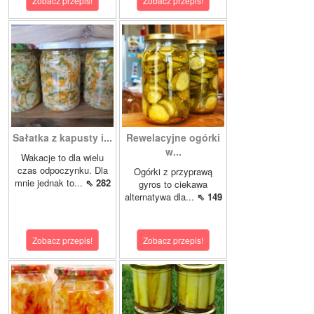
Zobacz przepis!
Zobacz przepis!
Sałatka z kapusty i...
Rewelacyjne ogórki
w...
Wakacje to dla wielu
czas odpoczynku. Dla
Ogórki z przyprawą
mnie jednak to...
⇖ 282
gyros to ciekawa
alternatywa dla...
⇖ 149
Zobacz przepis!
Zobacz przepis!