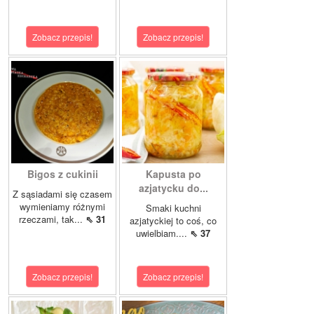
Zobacz przepis!
Zobacz przepis!
Bigos z cukinii
Kapusta po
azjatycku do...
Z sąsiadami się czasem
wymieniamy różnymi
Smaki kuchni
rzeczami, tak...
⇖ 31
azjatyckiej to coś, co
uwielbiam....
⇖ 37
Zobacz przepis!
Zobacz przepis!