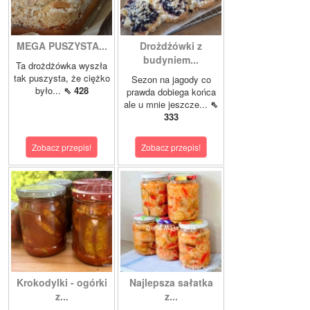
MEGA PUSZYSTA...
Drożdżówki z
budyniem...
Ta drożdżówka wyszła
tak puszysta, że ciężko
Sezon na jagody co
było...
⇖ 428
prawda dobiega końca
ale u mnie jeszcze...
⇖
333
Zobacz przepis!
Zobacz przepis!
Krokodylki - ogórki
Najlepsza sałatka
z...
z...