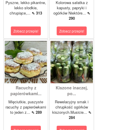
Pyszne, lekko pikantne,
Kolorowa sałatka z
lekko słodkie,
kapusty, papryki i
chrupiące,...
⇖ 313
ogórków Niektóre...
⇖
290
Zobacz przepis!
Zobacz przepis!
Racuchy z
Kiszone inaczej,
papierówkami...
po...
Mięciutkie, puszyste
Rewelacyjny smak i
racuchy z papierówkami
chrupkość ogórków
to jeden z...
⇖ 289
kiszonych.Musicie...
⇖
284