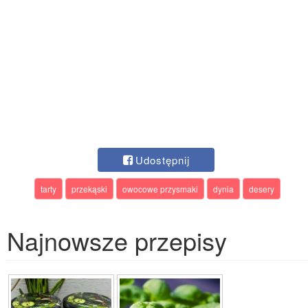
Udostępnij
tarty
przekąski
owocowe przysmaki
dynia
desery
Najnowsze przepisy