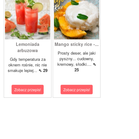
Lemoniada
Mango sticky rice -...
arbuzowa
Prosty deser, ale jaki
pyszny... cudowny,
Gdy temperatura za
kremowy, słodki....
⇖
oknem rośnie, nic nie
25
smakuje lepiej...
⇖ 29
Zobacz przepis!
Zobacz przepis!