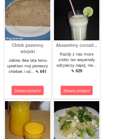
Chleb pszenny
Aksamitny coctail...
wiejski
Kazdy z nas moze
zrobic ten wspanialy
Jakies dwa lata temu
odzywczy napoj, nie...
upieklam moj pierwszy
⇖ 629
chlebek i od...
⇖ 641
Zobacz przepis!
Zobacz przepis!