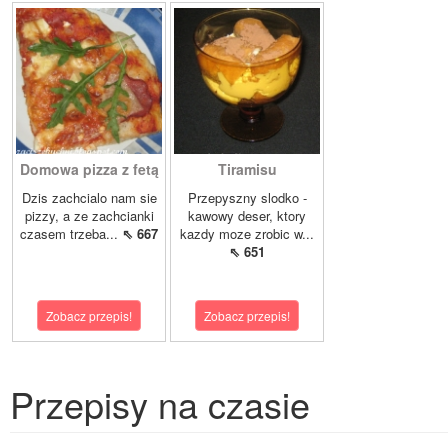
Domowa pizza z fetą
Tiramisu
Dzis zachcialo nam sie
Przepyszny slodko -
pizzy, a ze zachcianki
kawowy deser, ktory
czasem trzeba...
⇖ 667
kazdy moze zrobic w...
⇖ 651
Zobacz przepis!
Zobacz przepis!
Przepisy na czasie