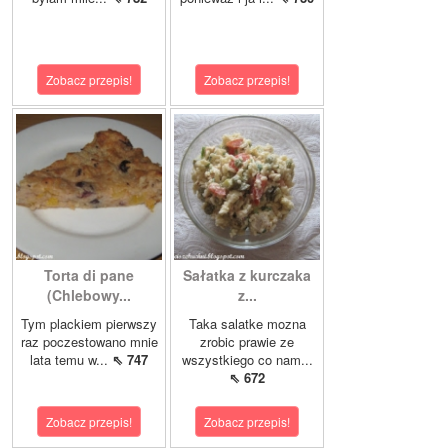
Zobacz przepis!
Zobacz przepis!
Torta di pane
Sałatka z kurczaka
(Chlebowy...
z...
Tym plackiem pierwszy
Taka salatke mozna
raz poczestowano mnie
zrobic prawie ze
lata temu w...
⇖ 747
wszystkiego co nam...
⇖ 672
Zobacz przepis!
Zobacz przepis!