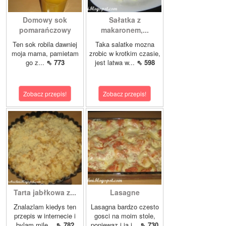
Domowy sok
Sałatka z
pomarańczowy
makaronem,...
Ten sok robila dawniej
Taka salatke mozna
moja mama, pamietam
zrobic w krotkim czasie,
go z...
⇖ 773
jest latwa w...
⇖ 598
Zobacz przepis!
Zobacz przepis!
Tarta jabłkowa z...
Lasagne
Znalazlam kiedys ten
Lasagna bardzo czesto
przepis w internecie i
gosci na moim stole,
bylam mile...
⇖ 782
poniewaz i ja i...
⇖ 730