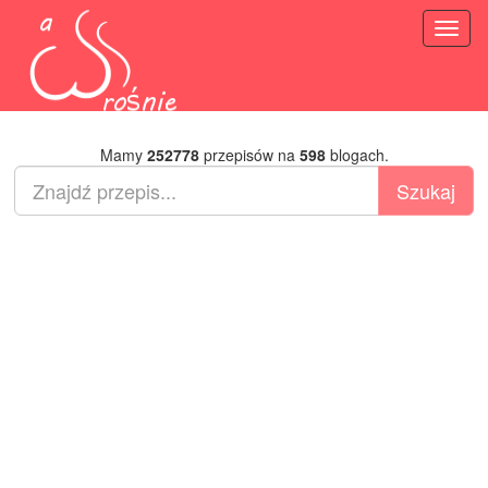
Toggl
naviga
Mamy
252778
przepisów na
598
blogach.