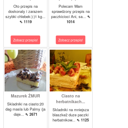
Oto przepis na
Polecam Wam
doskonaly i zarazem
sprawdzony przepis na
szybki chlebek:):)1 kg...
paczkicioci Ani, sa...
⇖
⇖ 1119
1014
Zobacz przepis!
Zobacz przepis!
Mazurek ŻMUR
Ciasto na
herbatnikach...
Skladniki na ciasto:20
dag masla lub Palmy (ja
Skladniki na mniejsza
daje...
⇖ 2671
blaszke2 duze paczki
herbatnikow...
⇖ 1125