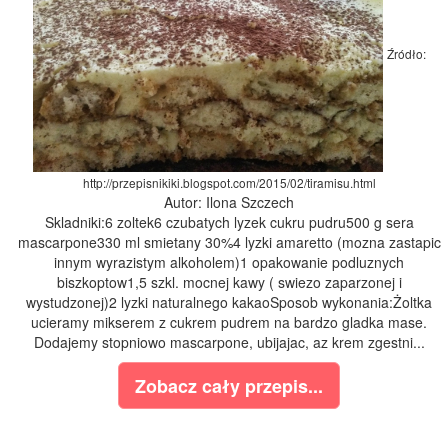
Źródło:
http://przepisnikiki.blogspot.com/2015/02/tiramisu.html
Autor: Ilona Szczech
Skladniki:6 zoltek6 czubatych lyzek cukru pudru500 g sera
mascarpone330 ml smietany 30%4 lyzki amaretto (mozna zastapic
innym wyrazistym alkoholem)1 opakowanie podluznych
biszkoptow1,5 szkl. mocnej kawy ( swiezo zaparzonej i
wystudzonej)2 lyzki naturalnego kakaoSposob wykonania:Żoltka
ucieramy mikserem z cukrem pudrem na bardzo gladka mase.
Dodajemy stopniowo mascarpone, ubijajac, az krem zgestni...
Zobacz cały przepis...