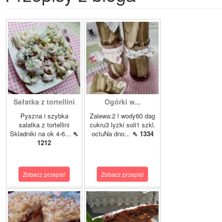
Sałatka z tortellini
Ogórki w...
Pyszna i szybka
Zalewa:2 l wody60 dag
salatka z tortellini
cukru3 lyzki soli1 szkl.
Skladniki na ok 4-6...
⇖
octuNa dno...
⇖ 1334
1212
Zobacz przepis!
Zobacz przepis!