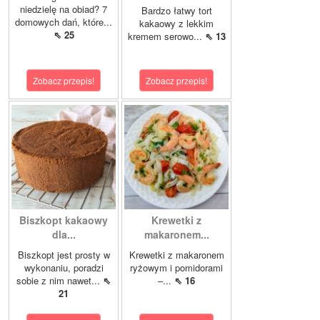
niedzielę na obiad? 7
Bardzo łatwy tort
domowych dań, które...
kakaowy z lekkim
⇖ 25
kremem serowo...
⇖ 13
Zobacz przepis!
Zobacz przepis!
Biszkopt kakaowy
Krewetki z
dla...
makaronem...
Biszkopt jest prosty w
Krewetki z makaronem
wykonaniu, poradzi
ryżowym i pomidorami
sobie z nim nawet...
⇖
–...
⇖ 16
21