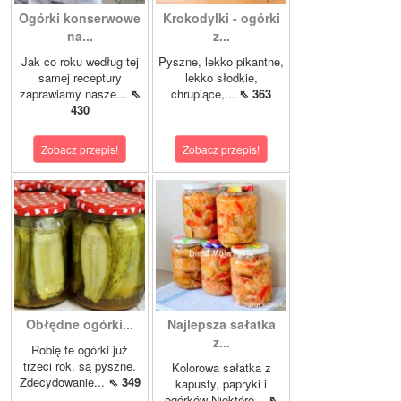
Ogórki konserwowe
Krokodylki - ogórki
na...
z...
Jak co roku według tej
Pyszne, lekko pikantne,
samej receptury
lekko słodkie,
zaprawiamy nasze...
⇖
chrupiące,...
⇖ 363
430
Zobacz przepis!
Zobacz przepis!
Obłędne ogórki...
Najlepsza sałatka
z...
Robię te ogórki już
trzeci rok, są pyszne.
Kolorowa sałatka z
Zdecydowanie...
⇖ 349
kapusty, papryki i
ogórków Niektóre...
⇖