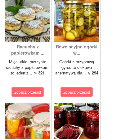
Racuchy z
Rewelacyjne ogórki
papierówkami...
w...
Mięciutkie, puszyste
Ogórki z przyprawą
racuchy z papierówkami
gyros to ciekawa
to jeden z...
⇖ 321
alternatywa dla...
⇖ 294
Zobacz przepis!
Zobacz przepis!