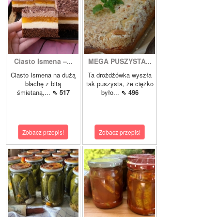
Ciasto Ismena –...
MEGA PUSZYSTA...
Ciasto Ismena na dużą
Ta drożdżówka wyszła
blachę z bitą
tak puszysta, że ciężko
śmietaną,...
⇖ 517
było...
⇖ 496
Zobacz przepis!
Zobacz przepis!