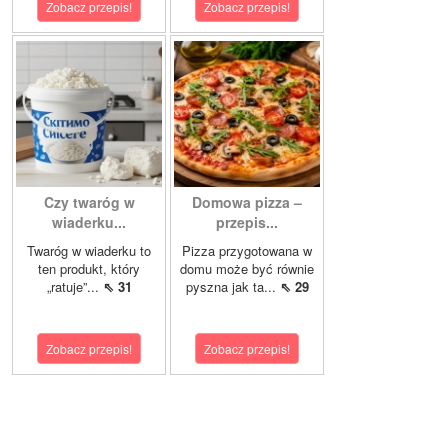
Zobacz przepis!
Zobacz przepis!
Czy twaróg w
Domowa pizza –
wiaderku...
przepis...
Twaróg w wiaderku to
Pizza przygotowana w
ten produkt, który
domu może być równie
„ratuje”...
⇖ 31
pyszna jak ta...
⇖ 29
Zobacz przepis!
Zobacz przepis!