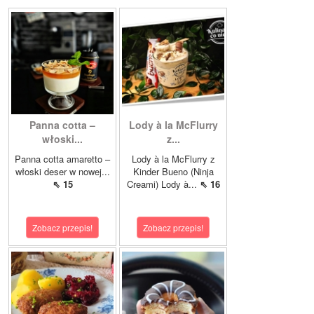
Panna cotta –
Lody à la McFlurry
włoski...
z...
Panna cotta amaretto –
Lody à la McFlurry z
włoski deser w nowej...
Kinder Bueno (Ninja
⇖ 15
Creami) Lody à...
⇖ 16
Zobacz przepis!
Zobacz przepis!