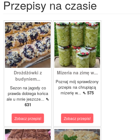
Przepisy na czasie
Drożdżówki z
Mizeria na zimę w...
budyniem...
Poznaj mój sprawdzony
przepis na chrupiącą
Sezon na jagody co
mizerię w...
⇖ 575
prawda dobiega końca
ale u mnie jeszcze...
⇖
631
Zobacz przepis!
Zobacz przepis!