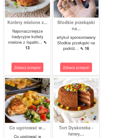
Kotlety mielone z...
Słodkie przekąski
na...
Najsmaczniejsze
tradycyjne kotlety
artykuł sponsorowany
mielone z łopatki...
⇖
Słodkie przekąski na
13
podróż...
⇖ 16
Zobacz przepis!
Zobacz przepis!
Co ugotować w...
Tort Dyskoteka -
łatwy,...
Co ugotować w