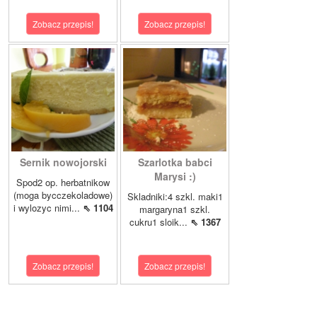
Zobacz przepis!
Zobacz przepis!
Sernik nowojorski
Szarlotka babci
Marysi :)
Spod2 op. herbatnikow
(moga bycczekoladowe)
Skladniki:4 szkl. maki1
i wylozyc nimi...
⇖ 1104
margaryna1 szkl.
cukru1 sloik...
⇖ 1367
Zobacz przepis!
Zobacz przepis!