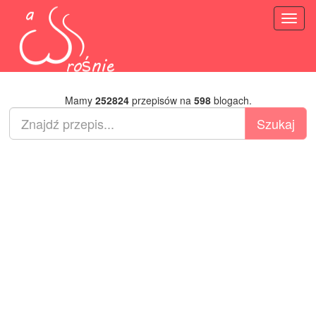
Toggl
naviga
Mamy
252824
przepisów na
598
blogach.