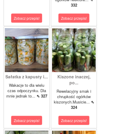
332
Zobacz przepis!
Zobacz przepis!
Sałatka z kapusty i...
Kiszone inaczej,
po...
Wakacje to dla wielu
czas odpoczynku. Dla
Rewelacyjny smak i
mnie jednak to...
⇖ 327
chrupkość ogórków
kiszonych.Musicie...
⇖
324
Zobacz przepis!
Zobacz przepis!