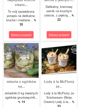
ciasto...
Delikatny, kremowy
sernik na kruchym
To mój sprawdzony
cieście, z piękną...
⇖
przepis na delikatne,
22
kruche i maślane...
⇖
35
Zobacz przepis!
Zobacz przepis!
mizeria z ogórków
Lody à la McFlurry
na...
ze...
składniki:5 kg świeżych
Lody à la McFlurry ze
ogórków gruntowych6...
Snickersem (Ninja
⇖ 14
Creami) Lody à la...
⇖
23