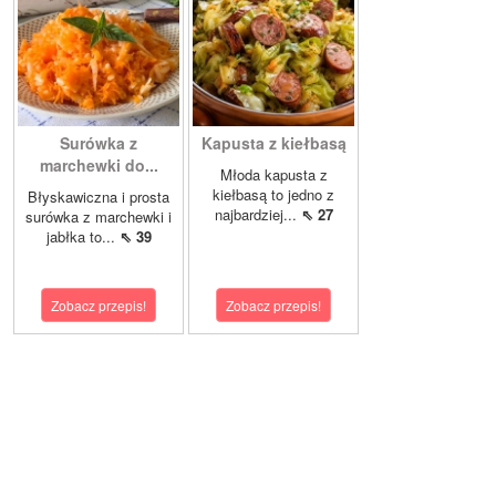
Surówka z
Kapusta z kiełbasą
marchewki do...
Młoda kapusta z
kiełbasą to jedno z
Błyskawiczna i prosta
najbardziej...
⇖ 27
surówka z marchewki i
jabłka to...
⇖ 39
Zobacz przepis!
Zobacz przepis!