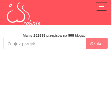
Toggl
naviga
Mamy
252838
przepisów na
598
blogach.