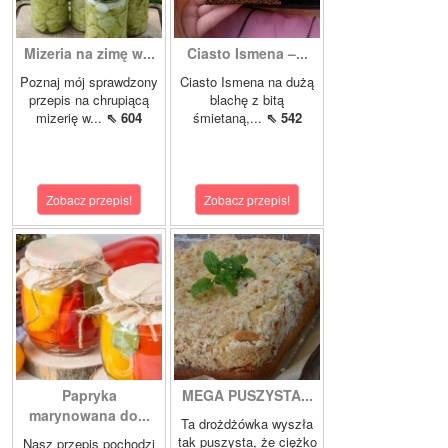
Mizeria na zimę w...
Ciasto Ismena –...
Poznaj mój sprawdzony
Ciasto Ismena na dużą
przepis na chrupiącą
blachę z bitą
mizerię w...
⇖ 604
śmietaną,...
⇖ 542
Zobacz przepis!
Zobacz przepis!
Papryka
MEGA PUSZYSTA...
marynowana do...
Ta drożdżówka wyszła
tak puszysta, że ciężko
Nasz przepis pochodzi