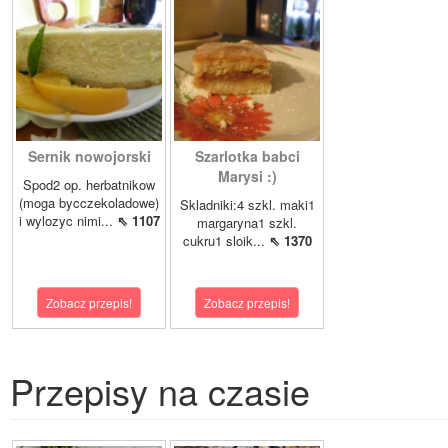
Sernik nowojorski
Szarlotka babci
Marysi :)
Spod2 op. herbatnikow
(moga bycczekoladowe)
Skladniki:4 szkl. maki1
i wylozyc nimi...
⇖ 1107
margaryna1 szkl.
cukru1 sloik...
⇖ 1370
Zobacz przepis!
Zobacz przepis!
Przepisy na czasie