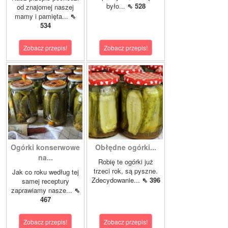
było...
⇖ 528
od znajomej naszej
mamy i pamięta...
⇖
534
Zobacz przepis!
Zobacz przepis!
Ogórki konserwowe
Obłędne ogórki...
na...
Robię te ogórki już
trzeci rok, są pyszne.
Jak co roku według tej
Zdecydowanie...
⇖ 396
samej receptury
zaprawiamy nasze...
⇖
467
Zobacz przepis!
Zobacz przepis!