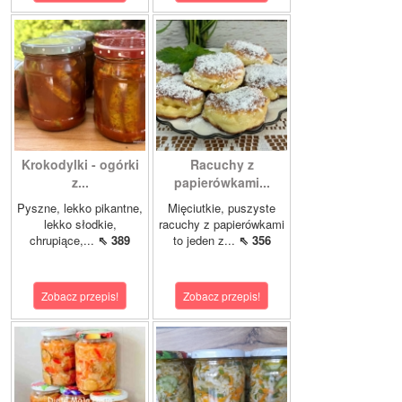
Krokodylki - ogórki
Racuchy z
z...
papierówkami...
Pyszne, lekko pikantne,
Mięciutkie, puszyste
lekko słodkie,
racuchy z papierówkami
chrupiące,...
⇖ 389
to jeden z...
⇖ 356
Zobacz przepis!
Zobacz przepis!