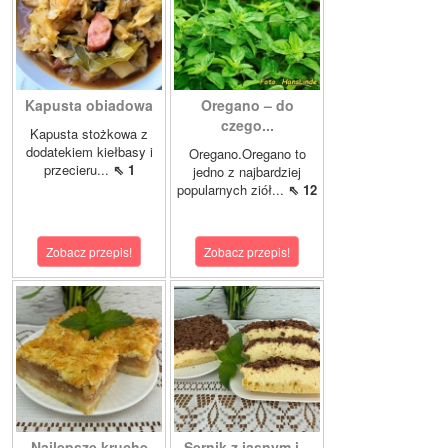
Kapusta obiadowa
Oregano – do
czego...
Kapusta stożkowa z
dodatekiem kiełbasy i
Oregano.Oregano to
przecieru...
⇖ 1
jedno z najbardziej
popularnych ziół...
⇖ 12
Zobacz przepis!
Zobacz przepis!
Najlepsze kruche
Sernik z jasnym i...