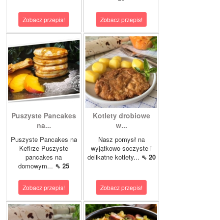
Zobacz przepis!
Zobacz przepis!
Puszyste Pancakes
Kotlety drobiowe
na...
w...
Puszyste Pancakes na
Nasz pomysł na
Kefirze Puszyste
wyjątkowo soczyste i
pancakes na
delikatne kotlety...
⇖ 20
domowym...
⇖ 25
Zobacz przepis!
Zobacz przepis!