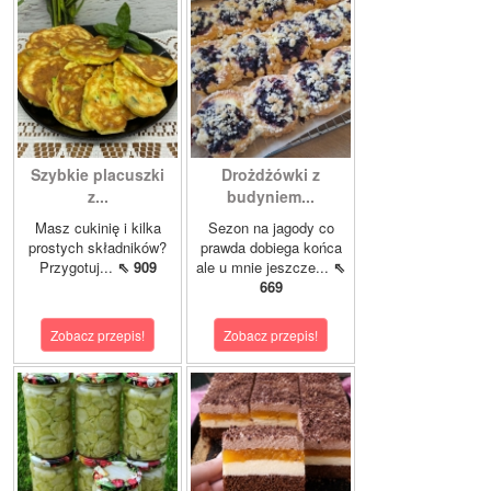
Szybkie placuszki
Drożdżówki z
z...
budyniem...
Masz cukinię i kilka
Sezon na jagody co
prostych składników?
prawda dobiega końca
Przygotuj...
⇖ 909
ale u mnie jeszcze...
⇖
669
Zobacz przepis!
Zobacz przepis!