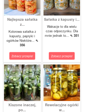
Najlepsza sałatka
Sałatka z kapusty i...
z...
Wakacje to dla wielu
czas odpoczynku. Dla
Kolorowa sałatka z
mnie jednak to...
⇖ 351
kapusty, papryki i
ogórków Niektóre...
⇖
356
Zobacz przepis!
Zobacz przepis!
Kiszone inaczej,
Rewelacyjne ogórki
po...
w...