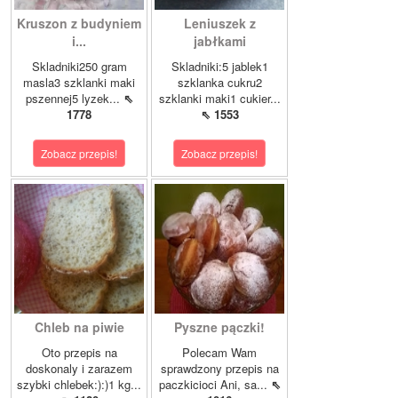
Kruszon z budyniem
Leniuszek z
i...
jabłkami
Skladniki250 gram
Skladniki:5 jablek1
masla3 szklanki maki
szklanka cukru2
pszennej5 lyzek...
⇖
szklanki maki1 cukier...
1778
⇖ 1553
Zobacz przepis!
Zobacz przepis!
Chleb na piwie
Pyszne pączki!
Oto przepis na
Polecam Wam
doskonaly i zarazem
sprawdzony przepis na
szybki chlebek:):)1 kg...
paczkicioci Ani, sa...
⇖