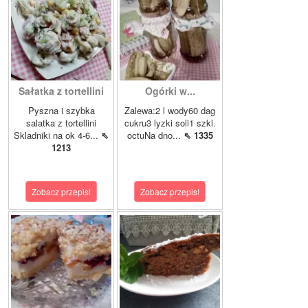
Sałatka z tortellini
Ogórki w...
Pyszna i szybka
Zalewa:2 l wody60 dag
salatka z tortellini
cukru3 lyzki soli1 szkl.
Skladniki na ok 4-6...
⇖
octuNa dno...
⇖ 1335
1213
Zobacz przepis!
Zobacz przepis!