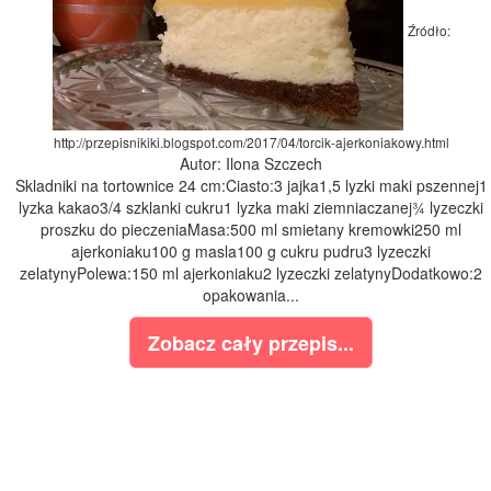
Źródło:
http://przepisnikiki.blogspot.com/2017/04/torcik-ajerkoniakowy.html
Autor: Ilona Szczech
Skladniki na tortownice 24 cm:Ciasto:3 jajka1,5 lyzki maki pszennej1
lyzka kakao3/4 szklanki cukru1 lyzka maki ziemniaczanej¾ lyzeczki
proszku do pieczeniaMasa:500 ml smietany kremowki250 ml
ajerkoniaku100 g masla100 g cukru pudru3 lyzeczki
zelatynyPolewa:150 ml ajerkoniaku2 lyzeczki zelatynyDodatkowo:2
opakowania...
Zobacz cały przepis...