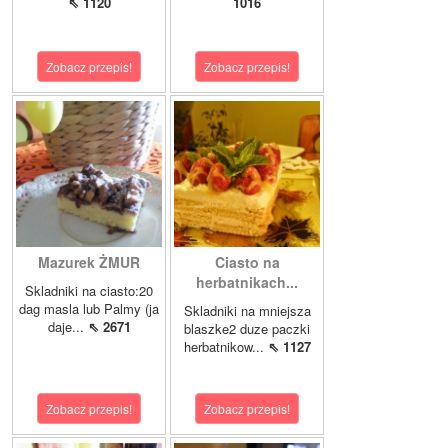
⇖ 1120
1016
Zobacz przepis!
Zobacz przepis!
Mazurek ŻMUR
Ciasto na
herbatnikach...
Skladniki na ciasto:20
dag masla lub Palmy (ja
Skladniki na mniejsza
daje...
⇖ 2671
blaszke2 duze paczki
herbatnikow...
⇖ 1127
Zobacz przepis!
Zobacz przepis!