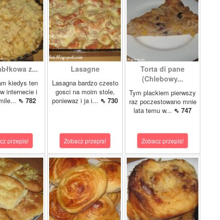
abłkowa z...
Lasagne
Torta di pane
(Chlebowy...
am kiedys ten
Lasagna bardzo czesto
w internecie i
gosci na moim stole,
Tym plackiem pierwszy
mile...
⇖ 782
poniewaz i ja i...
⇖ 730
raz poczestowano mnie
lata temu w...
⇖ 747
cz przepis!
Zobacz przepis!
Zobacz przepis!