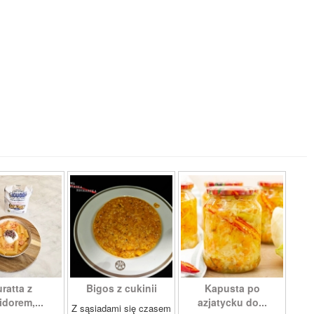
ratta z
Bigos z cukinii
Kapusta po
dorem,...
azjatycku do...
Z sąsiadami się czasem