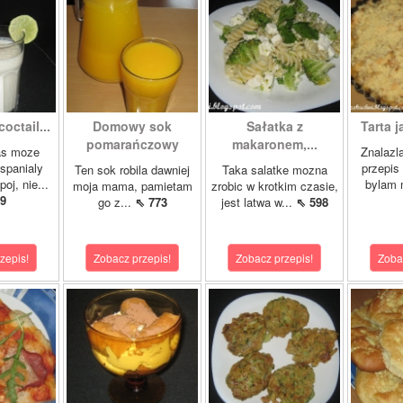
octail...
Domowy sok
Sałatka z
Tarta j
pomarańczowy
makaronem,...
as moze
Znalazl
wspanialy
przepis 
Ten sok robila dawniej
Taka salatke mozna
oj, nie...
bylam 
moja mama, pamietam
zrobic w krotkim czasie,
9
go z...
⇖ 773
jest latwa w...
⇖ 598
zepis!
Zobacz przepis!
Zobacz przepis!
Zoba