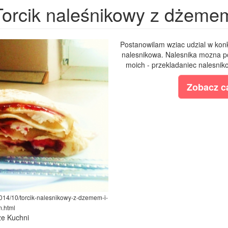
Torcik naleśnikowy z dżemem
Postanowilam wziac udzial w kon
nalesnikowa. Nalesnika mozna po
moich - przekladaniec nalesniko
Zobacz ca
2014/10/torcik-nalesnikowy-z-dzemem-i-
m.html
ze Kuchni