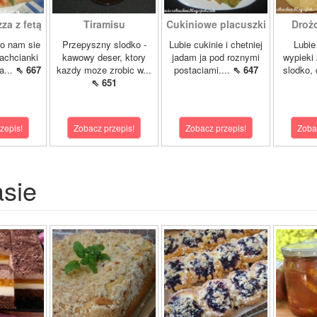
a z fetą
Tiramisu
Cukiniowe placuszki
Drożd
lo nam sie
Przepyszny slodko -
Lubie cukinie i chetniej
Lubie
zachcianki
kawowy deser, ktory
jadam ja pod roznymi
wypieki
a...
⇖ 667
kazdy moze zrobic w...
postaciami....
⇖ 647
slodko, 
⇖ 651
zepis!
Zobacz przepis!
Zobacz przepis!
Zoba
asie