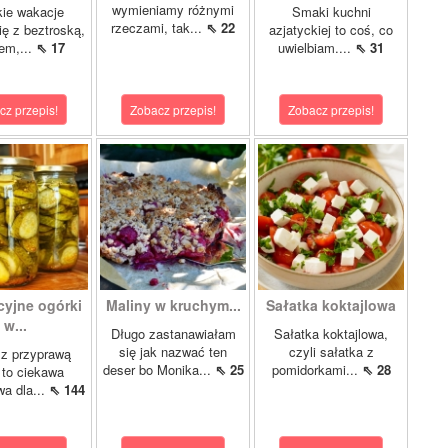
wymieniamy różnymi
ie wakacje
Smaki kuchni
rzeczami, tak...
⇖ 22
ię z beztroską,
azjatyckiej to coś, co
em,...
⇖ 17
uwielbiam....
⇖ 31
cz przepis!
Zobacz przepis!
Zobacz przepis!
cyjne ogórki
Maliny w kruchym...
Sałatka koktajlowa
w...
Długo zastanawiałam
Sałatka koktajlowa,
się jak nazwać ten
czyli sałatka z
 z przyprawą
deser bo Monika...
⇖ 25
pomidorkami...
⇖ 28
 to ciekawa
wa dla...
⇖ 144