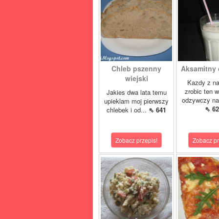
Chleb pszenny
Aksamitny c
wiejski
Kazdy z n
zrobic ten 
Jakies dwa lata temu
odzywczy nap
upieklam moj pierwszy
⇖ 62
chlebek i od...
⇖ 641
Zobacz przepis!
Zobacz pr