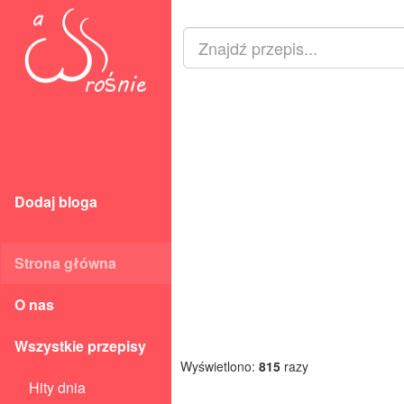
Dodaj bloga
Strona główna
O nas
Wszystkie przepisy
Wyświetlono:
815
razy
Hity dnia