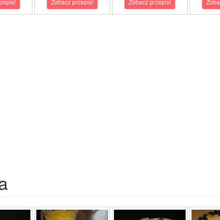
zepis!
Zobacz przepis!
Zobacz przepis!
Zoba
a