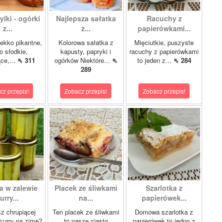
lki - ogórki
Najlepsza sałatka
Racuchy z
z...
z...
papierówkami...
ekko pikantne,
Kolorowa sałatka z
Mięciutkie, puszyste
o słodkie,
kapusty, papryki i
racuchy z papierówkami
ce,...
⇖ 311
ogórków Niektóre...
⇖
to jeden z...
⇖ 284
289
cz przepis!
Zobacz przepis!
Zobacz przepis!
a w zalewie
Placek ze śliwkami
Szarlotka z
urry...
na...
papierówek...
z chrupiącej
Ten placek ze śliwkami
Domowa szarlotka z
 curry na zimę?
to nasze ciasto
papierówek to jedno z