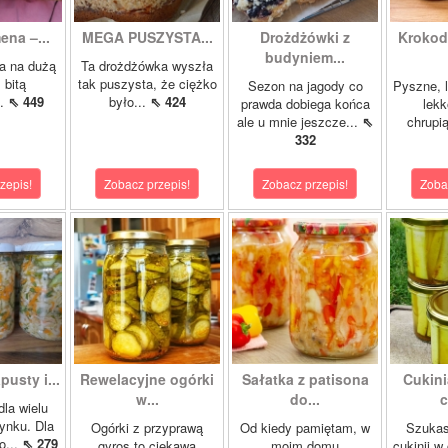
ena –...
MEGA PUSZYSTA...
Drożdżówki z
Krokody
budyniem...
a na dużą
Ta drożdżówka wyszła
 bitą
tak puszysta, że ciężko
Sezon na jagody co
Pyszne, l
..
⇖ 449
było...
⇖ 424
prawda dobiega końca
lekk
ale u mnie jeszcze...
⇖
chrupią
332
zepis!
Zobacz przepis!
Zobacz przepis!
Zoba
pusty i...
Rewelacyjne ogórki
Sałatka z patisona
Cukini
w...
do...
c
dla wielu
ynku. Dla
Ogórki z przyprawą
Od kiedy pamiętam, w
Szukas
o...
⇖ 279
gyros to ciekawa
moim domu
cukinii w