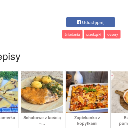
Udostępnij
śniadania
przekąski
desery
episy
panterka
Schabowe z kością
Zapiekanka z
Bu
–...
kopytkami
pomi