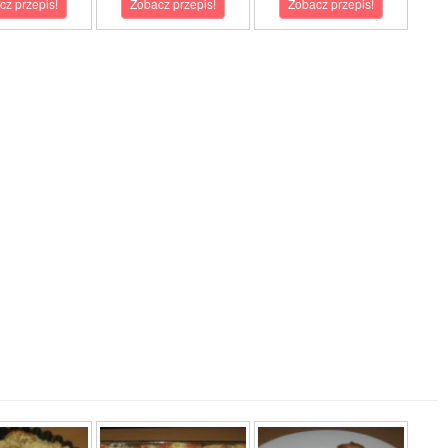
cz przepis!
Zobacz przepis!
Zobacz przepis!