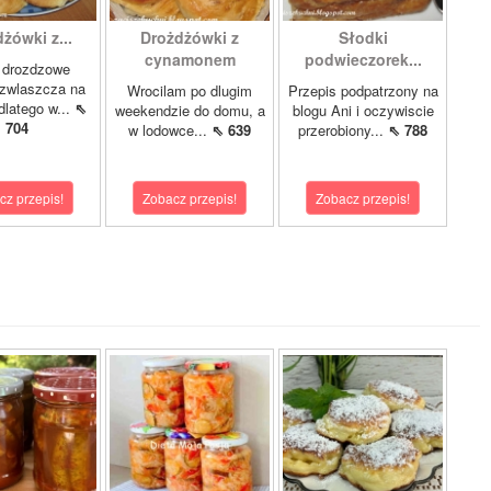
żówki z...
Drożdżówki z
Słodki
cynamonem
podwieczorek...
 drozdzowe
 zwlaszcza na
Wrocilam po dlugim
Przepis podpatrzony na
dlatego w...
⇖
weekendzie do domu, a
blogu Ani i oczywiscie
704
w lodowce...
⇖ 639
przerobiony...
⇖ 788
cz przepis!
Zobacz przepis!
Zobacz przepis!