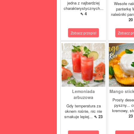
jedna z najbardziej
Wesołe nal
charakterystycznych...
panterkę 
⇖ 4
naleśniki pan
20
Zobacz przepis!
Zobacz pr
Lemoniada
Mango sticky
arbuzowa
Prosty deser
pyszny... 
Gdy temperatura za
kremowy, sło
oknem rośnie, nic nie
23
smakuje lepiej...
⇖ 23