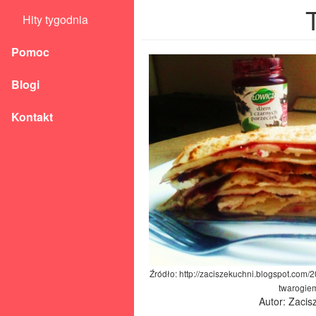
Hity tygodnia
Pomoc
Blogi
Kontakt
Źródło: http://zaciszekuchni.blogspot.com/
twarogie
Autor: Zacis