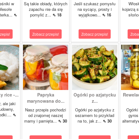
eśniki w
Są takie obiady, których
Jeśli szukasz pomysłu
Włosk
Wesołe
zapachu nie da się
na sycący, prosty i
kojarzą s
terka...
⇖
pomylić z...
⇖ 18
wyjątkowo...
⇖ 16
słońc
zepis!
Zobacz przepis!
Zobacz przepis!
Zoba
 rice -...
Papryka
Ogórki po azjatycku
Rewela
marynowana do...
z...
, ale jaki
cudowny,
Nasz przepis pochodzi
Ogórki po azjatycku z
Ogórki
dki....
⇖
od znajomej naszej
sezamem to przykład
gyros
mamy i pamięta...
⇖ 30
na to, jak z...
⇖ 30
alternaty