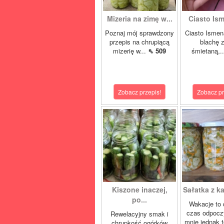
Mizeria na zimę w...
Ciasto Ism
Poznaj mój sprawdzony
Ciasto Ismen
przepis na chrupiącą
blachę z
mizerię w...
⇖ 509
śmietaną,.
Zobacz przepis!
Zobacz pr
Kiszone inaczej,
Sałatka z ka
po...
Wakacje to 
czas odpocz
Rewelacyjny smak i
mnie jednak t
chrupkość ogórków