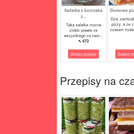
Sałatka z kurczaka
Domowa pizz
z...
Dzis zachcia
pizzy, a ze 
Taka salatke mozna
czasem trzeb
zrobic prawie ze
wszystkiego co nam...
⇖ 672
Zobacz przepis!
Zobacz pr
Przepisy na cz