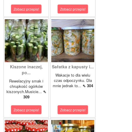
Zobacz przepis!
Zobacz przepis!
Kiszone inaczej,
Sałatka z kapusty i...
po...
Wakacje to dla wielu
czas odpoczynku. Dla
Rewelacyjny smak i
mnie jednak to...
⇖ 304
chrupkość ogórków
kiszonych.Musicie...
⇖
309
Zobacz przepis!
Zobacz przepis!