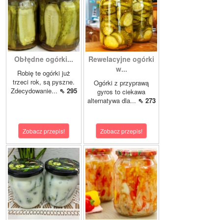
Obłędne ogórki...
Rewelacyjne ogórki
w...
Robię te ogórki już
trzeci rok, są pyszne.
Ogórki z przyprawą
Zdecydowanie...
⇖ 295
gyros to ciekawa
alternatywa dla...
⇖ 273
Zobacz przepis!
Zobacz przepis!