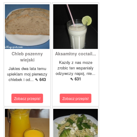
Chleb pszenny
Aksamitny coctail...
wiejski
Kazdy z nas moze
zrobic ten wspanialy
Jakies dwa lata temu
odzywczy napoj, nie...
upieklam moj pierwszy
⇖ 631
chlebek i od...
⇖ 643
Zobacz przepis!
Zobacz przepis!