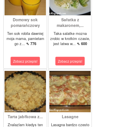
Domowy sok
Sałatka z
pomarańczowy
makaronem,...
Ten sok robila dawniej
Taka salatke mozna
moja mama, pamietam
zrobic w krotkim czasie,
go z...
⇖ 776
jest latwa w...
⇖ 600
Zobacz przepis!
Zobacz przepis!
Tarta jabłkowa z...
Lasagne
Znalazlam kiedys ten
Lasagna bardzo czesto