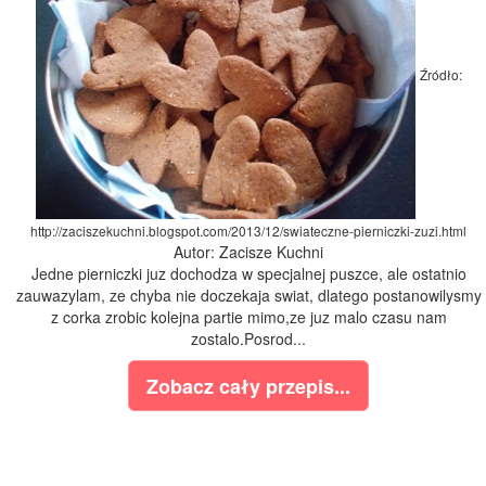
Źródło:
http://zaciszekuchni.blogspot.com/2013/12/swiateczne-pierniczki-zuzi.html
Autor: Zacisze Kuchni
Jedne pierniczki juz dochodza w specjalnej puszce, ale ostatnio
zauwazylam, ze chyba nie doczekaja swiat, dlatego postanowilysmy
z corka zrobic kolejna partie mimo,ze juz malo czasu nam
zostalo.Posrod...
Zobacz cały przepis...