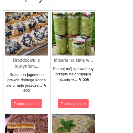
Drożdżówki z
Mizeria na zimę w...
budyniem...
Poznaj mój sprawdzony
przepis na chrupiącą
Sezon na jagody co
mizerię w...
⇖ 556
prawda dobiega końca
ale u mnie jeszcze...
⇖
602
Zobacz przepis!
Zobacz przepis!