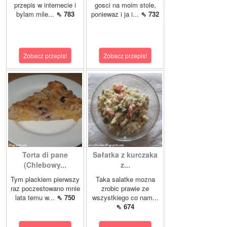
przepis w internecie i
gosci na moim stole,
bylam mile...
⇖ 783
poniewaz i ja i...
⇖ 732
Zobacz przepis!
Zobacz przepis!
Torta di pane
Sałatka z kurczaka
(Chlebowy...
z...
Tym plackiem pierwszy
Taka salatke mozna
raz poczestowano mnie
zrobic prawie ze
lata temu w...
⇖ 750
wszystkiego co nam...
⇖ 674