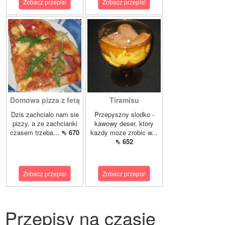
Zobacz przepis!
Zobacz przepis!
Domowa pizza z fetą
Tiramisu
Dzis zachcialo nam sie
Przepyszny slodko -
pizzy, a ze zachcianki
kawowy deser, ktory
czasem trzeba...
⇖ 670
kazdy moze zrobic w...
⇖ 652
Zobacz przepis!
Zobacz przepis!
Przepisy na czasie