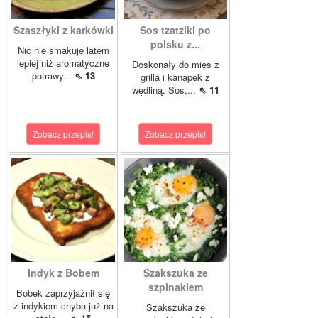
Szaszłyki z karkówki
Sos tzatziki po
polsku z...
Nic nie smakuje latem
lepiej niż aromatyczne
Doskonały do mięs z
potrawy...
⇖ 13
grilla i kanapek z
wędliną. Sos,...
⇖ 11
Zobacz przepis!
Zobacz przepis!
Indyk z Bobem
Szakszuka ze
szpinakiem
Bobek zaprzyjaźnił się
z indykiem chyba już na
Szakszuka ze