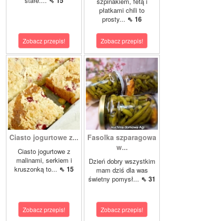
stałe....
⇖ 15
szpinakiem, fetą i
płatkami chili to
prosty...
⇖ 16
Zobacz przepis!
Zobacz przepis!
Ciasto jogurtowe z...
Fasolka szparagowa
w...
Ciasto jogurtowe z
malinami, serkiem i
Dzień dobry wszystkim
kruszonką to...
⇖ 15
mam dziś dla was
świetny pomysł...
⇖ 31
Zobacz przepis!
Zobacz przepis!