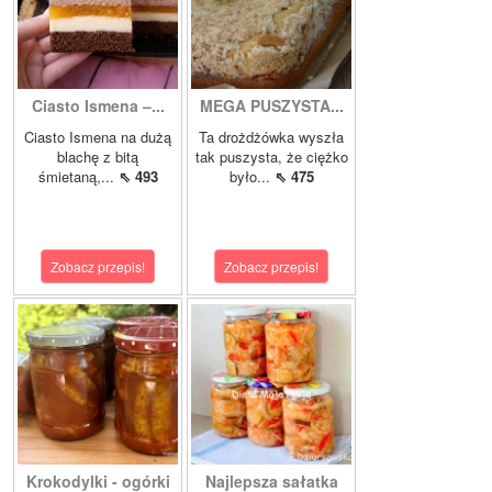
Ciasto Ismena –...
MEGA PUSZYSTA...
Ciasto Ismena na dużą
Ta drożdżówka wyszła
blachę z bitą
tak puszysta, że ciężko
śmietaną,...
⇖ 493
było...
⇖ 475
Zobacz przepis!
Zobacz przepis!
Krokodylki - ogórki
Najlepsza sałatka