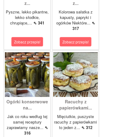
z...
z...
Pyszne, lekko pikantne,
Kolorowa sałatka z
lekko słodkie,
kapusty, papryki i
chrupiące,...
⇖ 341
ogórków Niektóre...
⇖
317
Zobacz przepis!
Zobacz przepis!
Ogórki konserwowe
Racuchy z
na...
papierówkami...
Jak co roku według tej
Mięciutkie, puszyste
samej receptury
racuchy z papierówkami
zaprawiamy nasze...
⇖
to jeden z...
⇖ 312
316