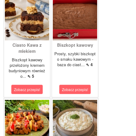
Ciasto Kawa z
Biszkopt kawowy
mlekiem
Prosty, szybki biszkopt
o smaku kawowym -
Biszkopt kawowy
baza do ciast...
⇖ 4
przełożony kremem
budyniowym również
o...
⇖ 5
Zobacz przepis!
Zobacz przepis!