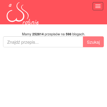
Toggl
naviga
Mamy
252814
przepisów na
598
blogach.