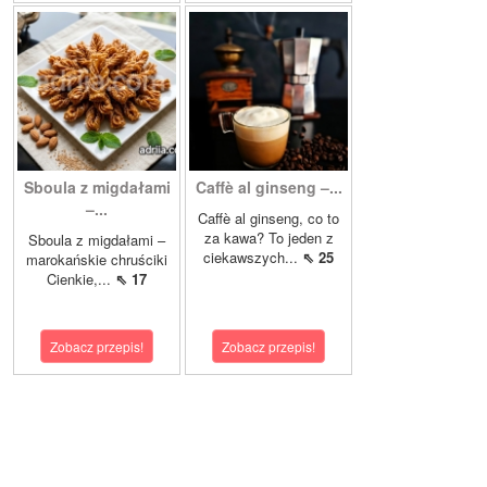
Sboula z migdałami
Caffè al ginseng –...
–...
Caffè al ginseng, co to
za kawa? To jeden z
Sboula z migdałami –
ciekawszych...
⇖ 25
marokańskie chruściki
Cienkie,...
⇖ 17
Zobacz przepis!
Zobacz przepis!