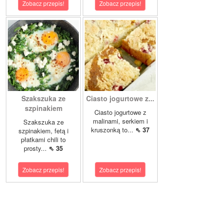
Zobacz przepis!
Zobacz przepis!
Szakszuka ze
Ciasto jogurtowe z...
szpinakiem
Ciasto jogurtowe z
malinami, serkiem i
Szakszuka ze
kruszonką to...
⇖ 37
szpinakiem, fetą i
płatkami chili to
prosty...
⇖ 35
Zobacz przepis!
Zobacz przepis!