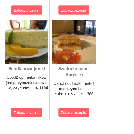
Zobacz przepis!
Zobacz przepis!
Sernik nowojorski
Szarlotka babci
Marysi :)
Spod2 op. herbatnikow
(moga bycczekoladowe)
Skladniki:4 szkl. maki1
i wylozyc nimi...
⇖ 1104
margaryna1 szkl.
cukru1 sloik...
⇖ 1366
Zobacz przepis!
Zobacz przepis!