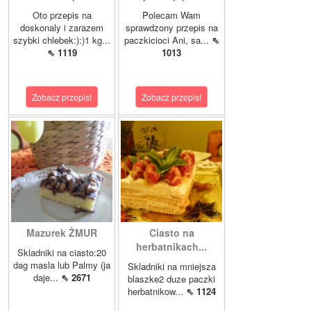
Oto przepis na
Polecam Wam
doskonaly i zarazem
sprawdzony przepis na
szybki chlebek:):)1 kg...
paczkicioci Ani, sa...
⇖
⇖ 1119
1013
Zobacz przepis!
Zobacz przepis!
Mazurek ŻMUR
Ciasto na
herbatnikach...
Skladniki na ciasto:20
dag masla lub Palmy (ja
Skladniki na mniejsza
daje...
⇖ 2671
blaszke2 duze paczki
herbatnikow...
⇖ 1124