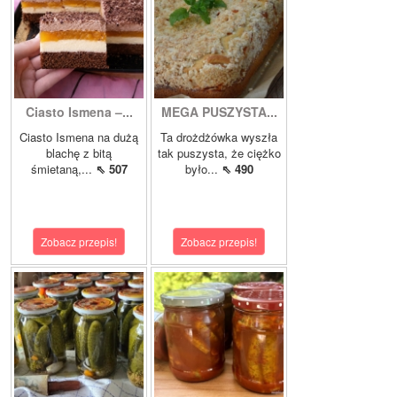
Ciasto Ismena –...
MEGA PUSZYSTA...
Ciasto Ismena na dużą
Ta drożdżówka wyszła
blachę z bitą
tak puszysta, że ciężko
śmietaną,...
⇖ 507
było...
⇖ 490
Zobacz przepis!
Zobacz przepis!