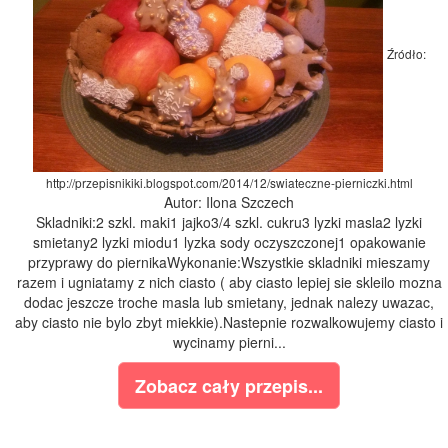
Źródło:
http://przepisnikiki.blogspot.com/2014/12/swiateczne-pierniczki.html
Autor: Ilona Szczech
Skladniki:2 szkl. maki1 jajko3/4 szkl. cukru3 lyzki masla2 lyzki
smietany2 lyzki miodu1 lyzka sody oczyszczonej1 opakowanie
przyprawy do piernikaWykonanie:Wszystkie skladniki mieszamy
razem i ugniatamy z nich ciasto ( aby ciasto lepiej sie skleilo mozna
dodac jeszcze troche masla lub smietany, jednak nalezy uwazac,
aby ciasto nie bylo zbyt miekkie).Nastepnie rozwalkowujemy ciasto i
wycinamy pierni...
Zobacz cały przepis...