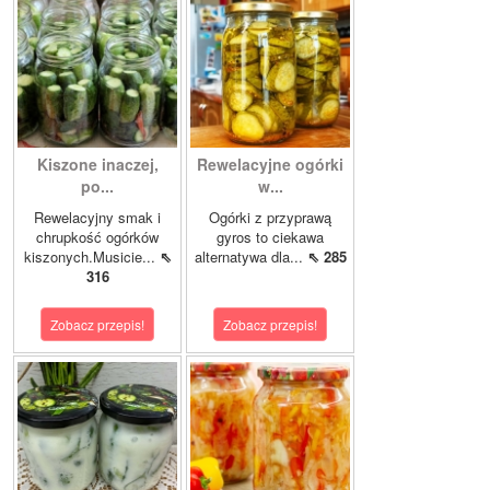
Kiszone inaczej,
Rewelacyjne ogórki
po...
w...
Rewelacyjny smak i
Ogórki z przyprawą
chrupkość ogórków
gyros to ciekawa
kiszonych.Musicie...
⇖
alternatywa dla...
⇖ 285
316
Zobacz przepis!
Zobacz przepis!