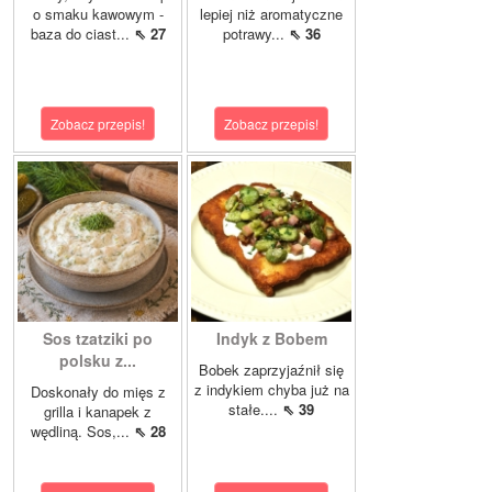
o smaku kawowym -
lepiej niż aromatyczne
baza do ciast...
⇖ 27
potrawy...
⇖ 36
Zobacz przepis!
Zobacz przepis!
Sos tzatziki po
Indyk z Bobem
polsku z...
Bobek zaprzyjaźnił się
z indykiem chyba już na
Doskonały do mięs z
stałe....
⇖ 39
grilla i kanapek z
wędliną. Sos,...
⇖ 28