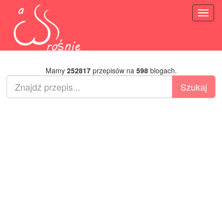
Toggl
naviga
Mamy
252817
przepisów na
598
blogach.