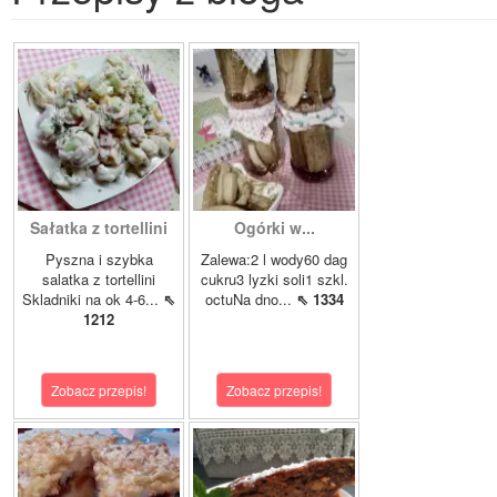
Sałatka z tortellini
Ogórki w...
Pyszna i szybka
Zalewa:2 l wody60 dag
salatka z tortellini
cukru3 lyzki soli1 szkl.
Skladniki na ok 4-6...
⇖
octuNa dno...
⇖ 1334
1212
Zobacz przepis!
Zobacz przepis!