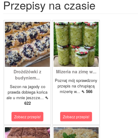
Przepisy na czasie
Drożdżówki z
Mizeria na zimę w...
budyniem...
Poznaj mój sprawdzony
przepis na chrupiącą
Sezon na jagody co
mizerię w...
⇖ 566
prawda dobiega końca
ale u mnie jeszcze...
⇖
622
Zobacz przepis!
Zobacz przepis!