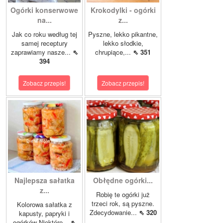
Ogórki konserwowe
Krokodylki - ogórki
na...
z...
Jak co roku według tej
Pyszne, lekko pikantne,
samej receptury
lekko słodkie,
zaprawiamy nasze...
⇖
chrupiące,...
⇖ 351
394
Zobacz przepis!
Zobacz przepis!
Najlepsza sałatka
Obłędne ogórki...
z...
Robię te ogórki już
trzeci rok, są pyszne.
Kolorowa sałatka z
Zdecydowanie...
⇖ 320
kapusty, papryki i
ogórków Niektóre...
⇖