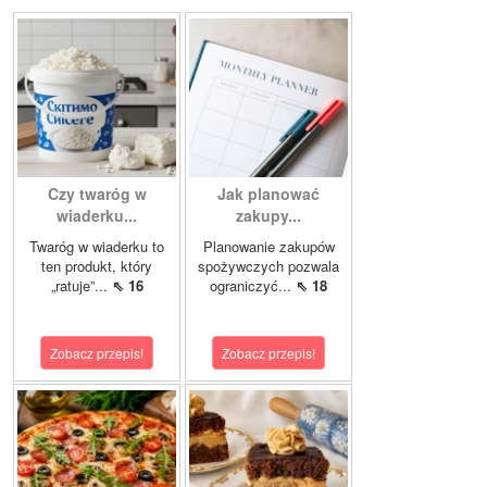
Czy twaróg w
Jak planować
wiaderku...
zakupy...
Twaróg w wiaderku to
Planowanie zakupów
ten produkt, który
spożywczych pozwala
„ratuje”...
⇖ 16
ograniczyć...
⇖ 18
Zobacz przepis!
Zobacz przepis!