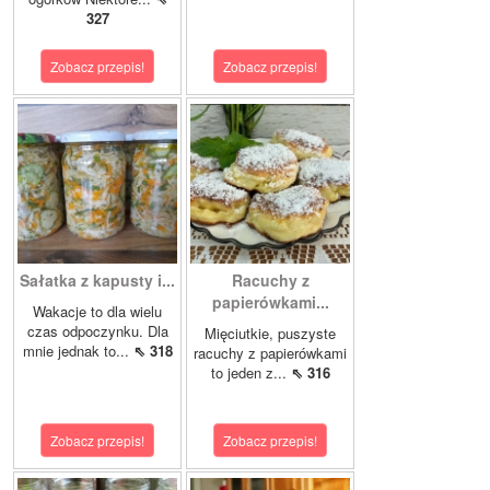
327
Zobacz przepis!
Zobacz przepis!
Sałatka z kapusty i...
Racuchy z
papierówkami...
Wakacje to dla wielu
czas odpoczynku. Dla
Mięciutkie, puszyste
mnie jednak to...
⇖ 318
racuchy z papierówkami
to jeden z...
⇖ 316
Zobacz przepis!
Zobacz przepis!