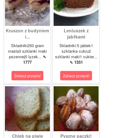
Kruszon z budyniem
Leniuszek z
i...
jabłkami
Skladniki250 gram
Skladniki:5 jablek1
masla3 szklanki maki
szklanka cukru2
pszennej5 lyzek...
⇖
szklanki maki1 cukier...
1777
⇖ 1551
Zobacz przepis!
Zobacz przepis!
Chleb na piwie
Pyszne pączki!