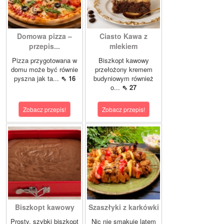
Domowa pizza –
Ciasto Kawa z
przepis...
mlekiem
Pizza przygotowana w
Biszkopt kawowy
domu może być równie
przełożony kremem
pyszna jak ta...
⇖ 16
budyniowym również
o...
⇖ 27
Zobacz przepis!
Zobacz przepis!
Biszkopt kawowy
Szaszłyki z karkówki
Prosty, szybki biszkopt
Nic nie smakuje latem