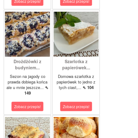
Zobacz przepis!
Zobacz przepis!
Drożdżówki z
Szarlotka z
budyniem...
papierówek...
Sezon na jagody co
Domowa szarlotka z
prawda dobiega końca
papierówek to jedno z
ale u mnie jeszcze...
⇖
tych ciast,...
⇖ 104
149
Zobacz przepis!
Zobacz przepis!