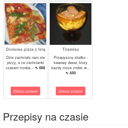
Domowa pizza z fetą
Tiramisu
Dzis zachcialo nam sie
Przepyszny slodko -
pizzy, a ze zachcianki
kawowy deser, ktory
czasem trzeba...
⇖ 666
kazdy moze zrobic w...
⇖ 650
Zobacz przepis!
Zobacz przepis!
Przepisy na czasie