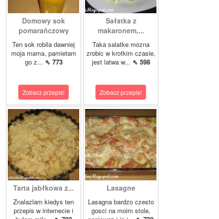
Domowy sok
Sałatka z
pomarańczowy
makaronem,...
Ten sok robila dawniej
Taka salatke mozna
moja mama, pamietam
zrobic w krotkim czasie,
go z...
⇖ 773
jest latwa w...
⇖ 598
Zobacz przepis!
Zobacz przepis!
Tarta jabłkowa z...
Lasagne
Znalazlam kiedys ten
Lasagna bardzo czesto
przepis w internecie i
gosci na moim stole,