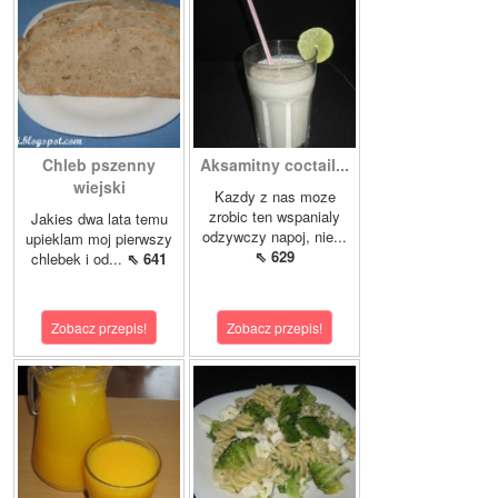
Chleb pszenny
Aksamitny coctail...
wiejski
Kazdy z nas moze
zrobic ten wspanialy
Jakies dwa lata temu
odzywczy napoj, nie...
upieklam moj pierwszy
⇖ 629
chlebek i od...
⇖ 641
Zobacz przepis!
Zobacz przepis!