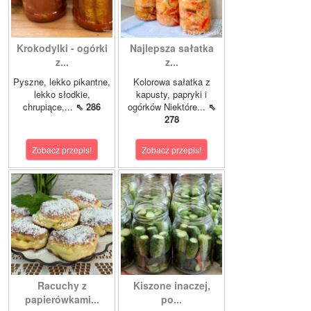
Krokodylki - ogórki
Najlepsza sałatka
z...
z...
Pyszne, lekko pikantne,
Kolorowa sałatka z
lekko słodkie,
kapusty, papryki i
chrupiące,...
⇖ 286
ogórków Niektóre...
⇖
278
Zobacz przepis!
Zobacz przepis!
Racuchy z
Kiszone inaczej,
papierówkami...
po...