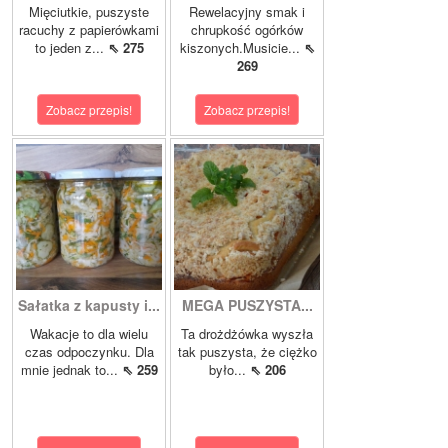
Mięciutkie, puszyste
Rewelacyjny smak i
racuchy z papierówkami
chrupkość ogórków
to jeden z...
⇖ 275
kiszonych.Musicie...
⇖
269
Zobacz przepis!
Zobacz przepis!
Sałatka z kapusty i...
MEGA PUSZYSTA...
Wakacje to dla wielu
Ta drożdżówka wyszła
czas odpoczynku. Dla
tak puszysta, że ciężko
mnie jednak to...
⇖ 259
było...
⇖ 206