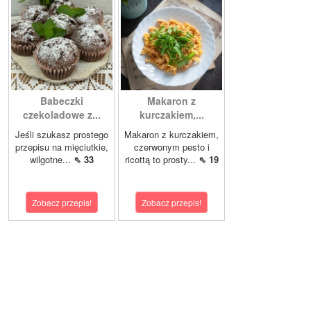
Babeczki
Makaron z
czekoladowe z...
kurczakiem,...
Jeśli szukasz prostego
Makaron z kurczakiem,
przepisu na mięciutkie,
czerwonym pesto i
wilgotne...
⇖ 33
ricottą to prosty...
⇖ 19
Zobacz przepis!
Zobacz przepis!