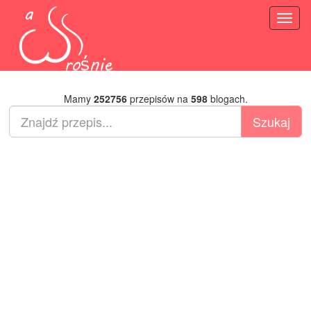
Toggl
naviga
Mamy
252756
przepisów na
598
blogach.