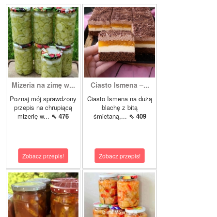
Mizeria na zimę w...
Ciasto Ismena –...
Poznaj mój sprawdzony
Ciasto Ismena na dużą
przepis na chrupiącą
blachę z bitą
mizerię w...
⇖ 476
śmietaną,...
⇖ 409
Zobacz przepis!
Zobacz przepis!