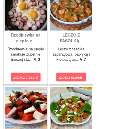
Rzodkiewka na
LECZO Z
ciepło z...
FASOLKĄ...
Rzodkiewka na ciepło
Leczo z fasolką
smakuje zupełnie
szparagową, papryką i
inaczej niż...
⇖ 3
kiełbasą to...
⇖ 7
Zobacz przepis!
Zobacz przepis!