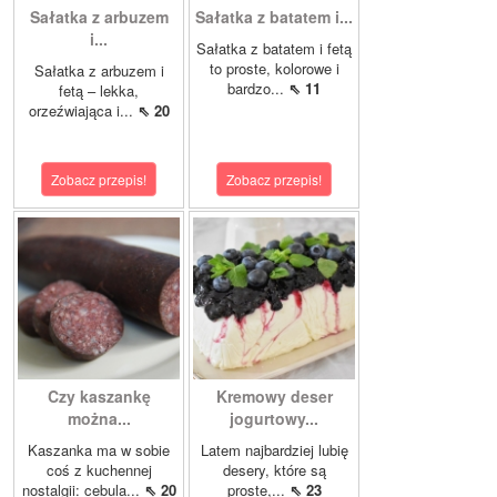
Sałatka z arbuzem
Sałatka z batatem i...
i...
Sałatka z batatem i fetą
to proste, kolorowe i
Sałatka z arbuzem i
bardzo...
⇖ 11
fetą – lekka,
orzeźwiająca i...
⇖ 20
Zobacz przepis!
Zobacz przepis!
Czy kaszankę
Kremowy deser
można...
jogurtowy...
Kaszanka ma w sobie
Latem najbardziej lubię
coś z kuchennej
desery, które są
nostalgii: cebula...
⇖ 20
proste,...
⇖ 23