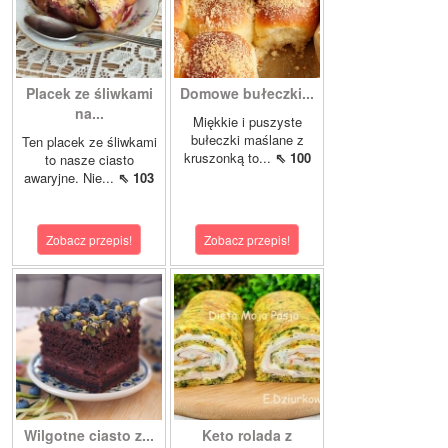
Placek ze śliwkami
Domowe bułeczki...
na...
Miękkie i puszyste
bułeczki maślane z
Ten placek ze śliwkami
kruszonką to...
⇖ 100
to nasze ciasto
awaryjne. Nie...
⇖ 103
Zobacz przepis!
Zobacz przepis!
Wilgotne ciasto z...
Keto rolada z