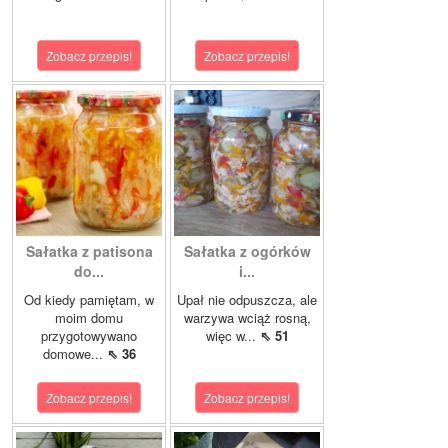
Zobacz przepis!
Zobacz przepis!
Sałatka z patisona
Sałatka z ogórków
do...
i...
Od kiedy pamiętam, w
Upał nie odpuszcza, ale
moim domu
warzywa wciąż rosną,
przygotowywano
więc w...
⇖ 51
domowe...
⇖ 36
Zobacz przepis!
Zobacz przepis!