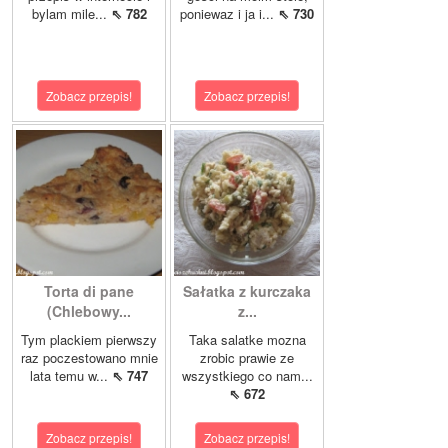
bylam mile...
⇖ 782
poniewaz i ja i...
⇖ 730
Zobacz przepis!
Zobacz przepis!
Torta di pane
Sałatka z kurczaka
(Chlebowy...
z...
Tym plackiem pierwszy
Taka salatke mozna
raz poczestowano mnie
zrobic prawie ze
lata temu w...
⇖ 747
wszystkiego co nam...
⇖ 672
Zobacz przepis!
Zobacz przepis!