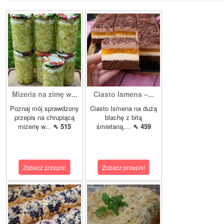
Mizeria na zimę w...
Ciasto Ismena –...
Poznaj mój sprawdzony
Ciasto Ismena na dużą
przepis na chrupiącą
blachę z bitą
mizerię w...
⇖ 515
śmietaną,...
⇖ 459
Zobacz przepis!
Zobacz przepis!