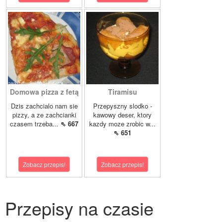
Domowa pizza z fetą
Tiramisu
Dzis zachcialo nam sie
Przepyszny slodko -
pizzy, a ze zachcianki
kawowy deser, ktory
czasem trzeba...
⇖ 667
kazdy moze zrobic w...
⇖ 651
Zobacz przepis!
Zobacz przepis!
Przepisy na czasie