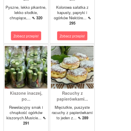
Pyszne, lekko pikantne,
Kolorowa sałatka z
lekko słodkie,
kapusty, papryki i
chrupiące,...
⇖ 320
ogórków Niektóre...
⇖
295
Zobacz przepis!
Zobacz przepis!
Kiszone inaczej,
Racuchy z
po...
papierówkami...
Rewelacyjny smak i
Mięciutkie, puszyste
chrupkość ogórków
racuchy z papierówkami
kiszonych.Musicie...
⇖
to jeden z...
⇖ 289
291