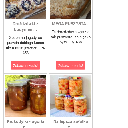
Drożdżówki z
MEGA PUSZYSTA...
budyniem...
Ta drożdżówka wyszła
tak puszysta, że ciężko
Sezon na jagody co
było...
⇖ 438
prawda dobiega końca
ale u mnie jeszcze...
⇖
456
Zobacz przepis!
Zobacz przepis!
Krokodylki - ogórki
Najlepsza sałatka
z...
z...