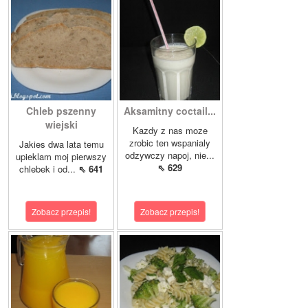
Chleb pszenny
Aksamitny coctail...
wiejski
Kazdy z nas moze
zrobic ten wspanialy
Jakies dwa lata temu
odzywczy napoj, nie...
upieklam moj pierwszy
⇖ 629
chlebek i od...
⇖ 641
Zobacz przepis!
Zobacz przepis!