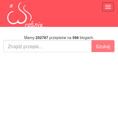
Toggl
naviga
Mamy
252787
przepisów na
598
blogach.