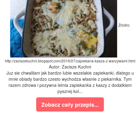
Źródło:
http://zaciszekuchni.blogspot.com/2016/07/zapiekana-kasza-z-warzywami.html
Autor: Zacisze Kuchni
Juz sie chwalilam jak bardzo lubie wszelakie zapiekanki, dlatego u
mnie obiady bardzo czesto wychodza wlasnie z piekarnika. Tym
razem zdrowa i pozywna letnia zapiekanka z kaszy z dodatkiem
pysznej kol...
Zobacz cały przepis...