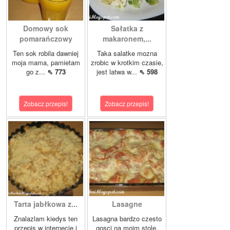
Domowy sok
Sałatka z
pomarańczowy
makaronem,...
Ten sok robila dawniej
Taka salatke mozna
moja mama, pamietam
zrobic w krotkim czasie,
go z...
⇖ 773
jest latwa w...
⇖ 598
Zobacz przepis!
Zobacz przepis!
Tarta jabłkowa z...
Lasagne
Znalazlam kiedys ten
Lasagna bardzo czesto
przepis w internecie i
gosci na moim stole,