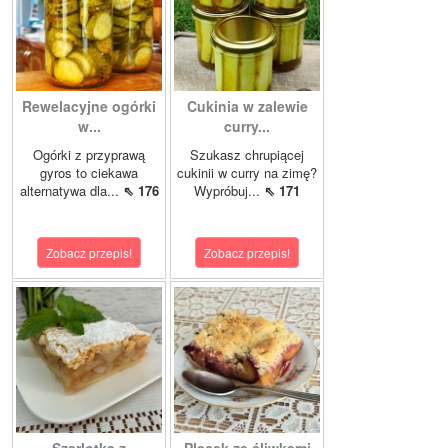
Rewelacyjne ogórki
Cukinia w zalewie
w...
curry...
Ogórki z przyprawą
Szukasz chrupiącej
gyros to ciekawa
cukinii w curry na zimę?
alternatywa dla...
⇖ 176
Wypróbuj...
⇖ 171
Zobacz przepis!
Zobacz przepis!