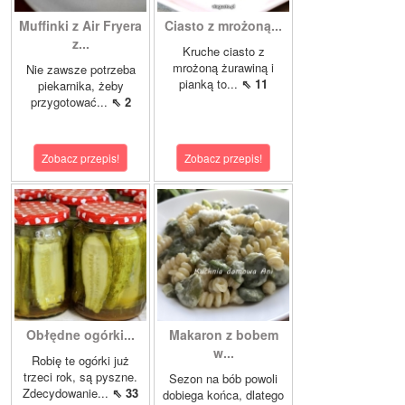
Muffinki z Air Fryera
Ciasto z mrożoną...
z...
Kruche ciasto z
mrożoną żurawiną i
Nie zawsze potrzeba
pianką to...
⇖ 11
piekarnika, żeby
przygotować...
⇖ 2
Zobacz przepis!
Zobacz przepis!
Obłędne ogórki...
Makaron z bobem
w...
Robię te ogórki już
trzeci rok, są pyszne.
Sezon na bób powoli
Zdecydowanie...
⇖ 33
dobiega końca, dlatego