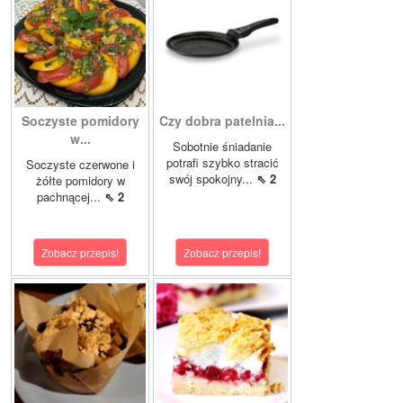
Soczyste pomidory
Czy dobra patelnia...
w...
Sobotnie śniadanie
potrafi szybko stracić
Soczyste czerwone i
swój spokojny...
⇖ 2
żółte pomidory w
pachnącej...
⇖ 2
Zobacz przepis!
Zobacz przepis!