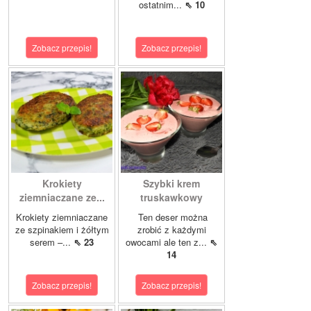
ostatnim...
⇖ 10
Zobacz przepis!
Zobacz przepis!
Krokiety
Szybki krem
ziemniaczane ze...
truskawkowy
Krokiety ziemniaczane
Ten deser można
ze szpinakiem i żółtym
zrobić z każdymi
serem –...
⇖ 23
owocami ale ten z...
⇖
14
Zobacz przepis!
Zobacz przepis!