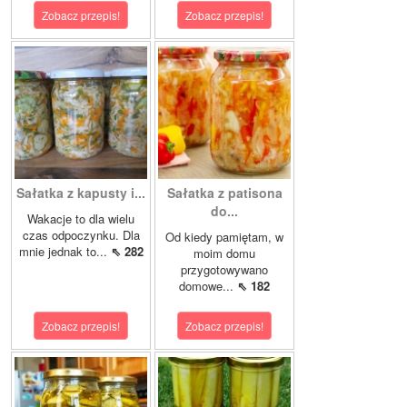
Zobacz przepis!
Zobacz przepis!
Sałatka z kapusty i...
Sałatka z patisona
do...
Wakacje to dla wielu
czas odpoczynku. Dla
Od kiedy pamiętam, w
mnie jednak to...
⇖ 282
moim domu
przygotowywano
domowe...
⇖ 182
Zobacz przepis!
Zobacz przepis!