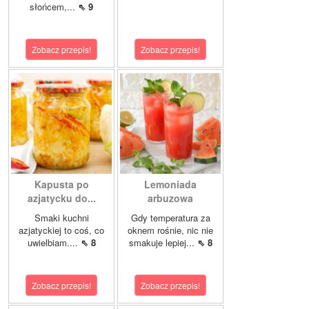
słońcem,...
⇖ 9
Zobacz przepis!
Zobacz przepis!
Kapusta po
Lemoniada
azjatycku do...
arbuzowa
Smaki kuchni
Gdy temperatura za
azjatyckiej to coś, co
oknem rośnie, nic nie
uwielbiam....
⇖ 8
smakuje lepiej...
⇖ 8
Zobacz przepis!
Zobacz przepis!