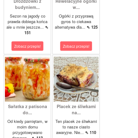
Drożdżówki z
Rewelacyjne ogórki
budyniem...
w...
Sezon na jagody co
Ogórki z przyprawą
prawda dobiega końca
gyros to ciekawa
ale u mnie jeszcze...
⇖
alternatywa dla...
⇖ 125
151
Zobacz przepis!
Zobacz przepis!
Sałatka z patisona
Placek ze śliwkami
do...
na...
Od kiedy pamiętam, w
Ten placek ze śliwkami
moim domu
to nasze ciasto
przygotowywano
awaryjne. Nie...
⇖ 110
domowe...
⇖ 113