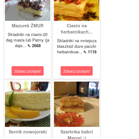
Mazurek ŻMUR
Ciasto na
herbatnikach...
Skladniki na ciasto:20
dag masla lub Palmy (ja
Skladniki na mniejsza
daje...
⇖ 2668
blaszke2 duze paczki
herbatnikow...
⇖ 1116
Zobacz przepis!
Zobacz przepis!
Sernik nowojorski
Szarlotka babci
Marysi :)