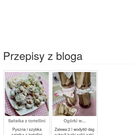
Przepisy z bloga
Sałatka z tortellini
Ogórki w...
Pyszna i szybka
Zalewa:2 l wody60 dag
salatka z tortellini
cukru3 lyzki soli1 szkl.