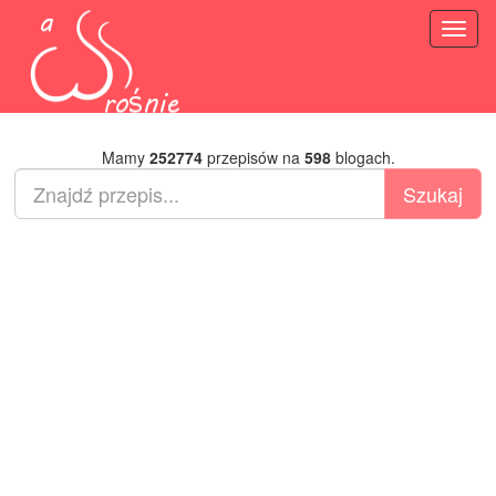
Toggl
naviga
Mamy
252774
przepisów na
598
blogach.