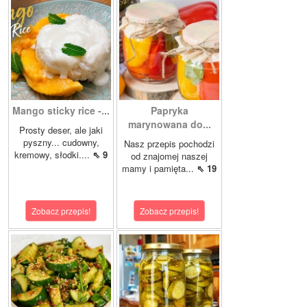
Mango sticky rice -...
Papryka
marynowana do...
Prosty deser, ale jaki
pyszny... cudowny,
Nasz przepis pochodzi
kremowy, słodki....
⇖ 9
od znajomej naszej
mamy i pamięta...
⇖ 19
Zobacz przepis!
Zobacz przepis!