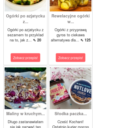
Ogórki po azjatycku
Rewelacyjne ogórki
z...
w...
Ogórki po azjatycku z
Ogórki z przyprawą
sezamem to przykład
gyros to ciekawa
na to, jak z...
⇖ 20
alternatywa dla...
⇖ 125
Zobacz przepis!
Zobacz przepis!
Maliny w kruchym...
Słodka paczka...
Długo zastanawiałam
Cześć Kochani!
się jak nazwać ten
Ostatnio kurier mocno