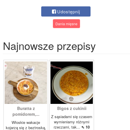
Udostępnij
Dania mięsne
Najnowsze przepisy
Buratta z
Bigos z cukinii
pomidorem,...
Z sąsiadami się czasem
wymieniamy różnymi
Włoskie wakacje
rzeczami, tak...
⇖ 10
kojarzą się z beztroską,