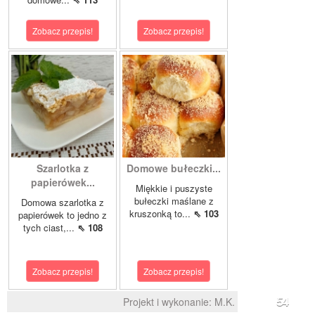
Zobacz przepis!
Zobacz przepis!
Szarlotka z
Domowe bułeczki...
papierówek...
Miękkie i puszyste
bułeczki maślane z
Domowa szarlotka z
kruszonką to...
⇖ 103
papierówek to jedno z
tych ciast,...
⇖ 108
Zobacz przepis!
Zobacz przepis!
Projekt i wykonanie:
M.K.
54