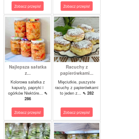
Zobacz przepis!
Zobacz przepis!
Najlepsza sałatka
Racuchy z
z...
papierówkami...
Kolorowa sałatka z
Mięciutkie, puszyste
kapusty, papryki i
racuchy z papierówkami
ogórków Niektóre...
⇖
to jeden z...
⇖ 282
286
Zobacz przepis!
Zobacz przepis!