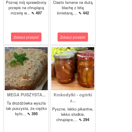
Poznaj mój sprawdzony
Ciasto Ismena na dużą
przepis na chrupiącą
blachę z bitą
mizerię w...
⇖ 497
śmietaną,...
⇖ 442
Zobacz przepis!
Zobacz przepis!
MEGA PUSZYSTA...
Krokodylki - ogórki
z...
Ta drożdżówka wyszła
tak puszysta, że ciężko
Pyszne, lekko pikantne,
było...
⇖ 395
lekko słodkie,
chrupiące,...
⇖ 294