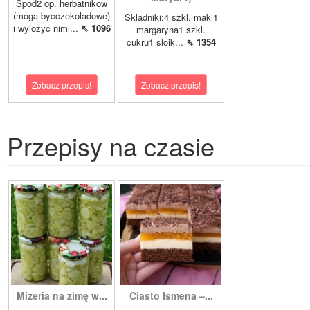
Spod2 op. herbatnikow
(moga bycczekoladowe)
Skladniki:4 szkl. maki1
i wylozyc nimi...
⇖ 1096
margaryna1 szkl.
cukru1 sloik...
⇖ 1354
Zobacz przepis!
Zobacz przepis!
Przepisy na czasie
Mizeria na zimę w...
Ciasto Ismena –...