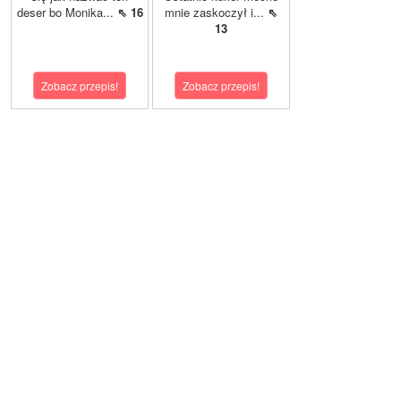
deser bo Monika...
⇖ 16
mnie zaskoczył i...
⇖
13
Zobacz przepis!
Zobacz przepis!