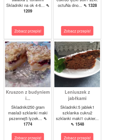
Skladniki na ok 4-6...
⇖
octuNa dno...
⇖ 1328
1209
Zobacz przepis!
Zobacz przepis!
Kruszon z budyniem
Leniuszek z
i...
jabłkami
Skladniki250 gram
Skladniki:5 jablek1
masla3 szklanki maki
szklanka cukru2
pszennej5 lyzek...
⇖
szklanki maki1 cukier...
1774
⇖ 1548
Zobacz przepis!
Zobacz przepis!