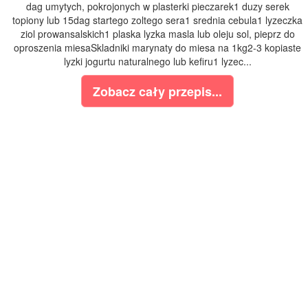
dag umytych, pokrojonych w plasterki pieczarek1 duzy serek
topiony lub 15dag startego zoltego sera1 srednia cebula1 lyzeczka
ziol prowansalskich1 plaska lyzka masla lub oleju sol, pieprz do
oproszenia miesaSkladniki marynaty do miesa na 1kg2-3 kopiaste
lyzki jogurtu naturalnego lub kefiru1 lyzec...
Zobacz cały przepis...