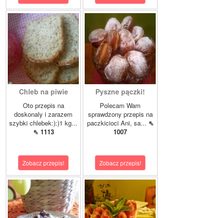
Chleb na piwie
Pyszne pączki!
Oto przepis na
Polecam Wam
doskonaly i zarazem
sprawdzony przepis na
szybki chlebek:):)1 kg...
paczkicioci Ani, sa...
⇖
⇖ 1113
1007
Zobacz przepis!
Zobacz przepis!