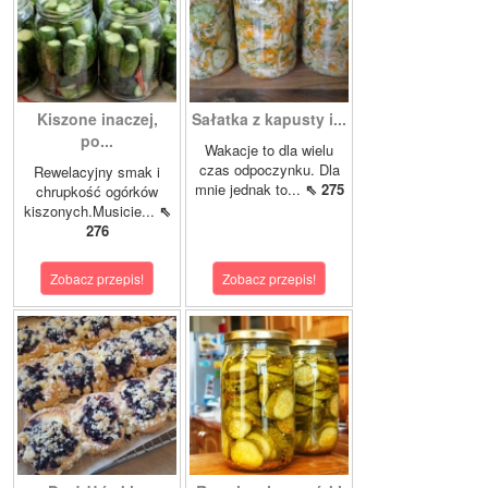
Kiszone inaczej,
Sałatka z kapusty i...
po...
Wakacje to dla wielu
czas odpoczynku. Dla
Rewelacyjny smak i
mnie jednak to...
⇖ 275
chrupkość ogórków
kiszonych.Musicie...
⇖
276
Zobacz przepis!
Zobacz przepis!