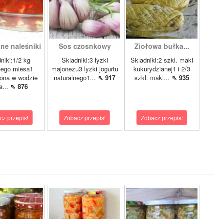
ne naleśniki
Sos czosnkowy
Ziołowa bułka...
niki:1/2 kg
Skladniki:3 lyzki
Skladniki:2 szkl. maki
nego miesa1
majonezu3 lyzki jogurtu
kukurydzianej1 i 2/3
ona w wodzie
naturalnego1...
⇖ 917
szkl. maki...
⇖ 935
a...
⇖ 876
cz przepis!
Zobacz przepis!
Zobacz przepis!