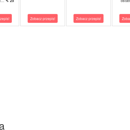
...
⇖ 25
ostat
zepis!
Zobacz przepis!
Zobacz przepis!
Zoba
a