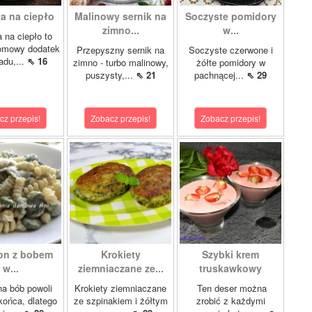
a na ciepło
Malinowy sernik na
Soczyste pomidory
zimno...
w...
 na ciepło to
domowy dodatek
Przepyszny sernik na
Soczyste czerwone i
adu,...
⇖ 16
zimno - turbo malinowy,
żółte pomidory w
puszysty,...
⇖ 21
pachnącej...
⇖ 29
cz przepis!
Zobacz przepis!
Zobacz przepis!
on z bobem
Krokiety
Szybki krem
w...
ziemniaczane ze...
truskawkowy
a bób powoli
Krokiety ziemniaczane
Ten deser można
końca, dlatego
ze szpinakiem i żółtym
zrobić z każdymi