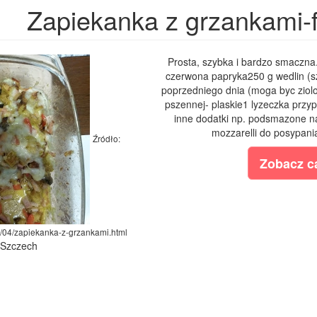
Zapiekanka z grzankami-
Prosta, szybka i bardzo smaczna.
czerwona papryka250 g wedlin (szy
poprzedniego dnia (moga byc ziolo
pszennej- plaskie1 lyzeczka przy
inne dodatki np. podsmazone na 
mozzarelli do posypania
Źródło:
Zobacz ca
16/04/zapiekanka-z-grzankami.html
a Szczech