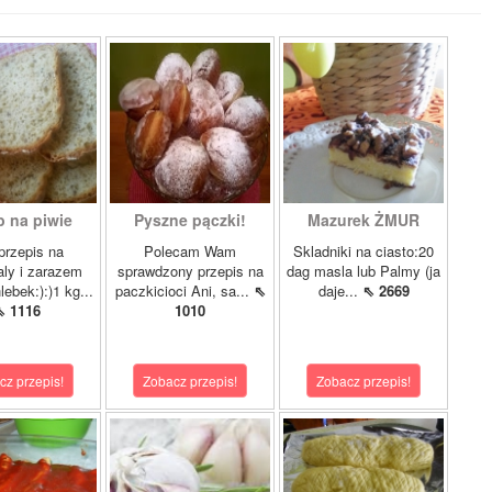
b na piwie
Pyszne pączki!
Mazurek ŻMUR
przepis na
Polecam Wam
Skladniki na ciasto:20
ly i zarazem
sprawdzony przepis na
dag masla lub Palmy (ja
lebek:):)1 kg...
paczkicioci Ani, sa...
⇖
daje...
⇖ 2669
⇖ 1116
1010
cz przepis!
Zobacz przepis!
Zobacz przepis!