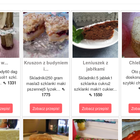
w...
Kruszon z budyniem
Leniuszek z
Chle
i...
jabłkami
ody60 dag
Oto 
soli1 szkl.
doskona
Skladniki250 gram
Skladniki:5 jablek1
..
⇖ 1331
szybki ch
masla3 szklanki maki
szklanka cukru2
pszennej5 lyzek...
⇖
szklanki maki1 cukier...
1775
⇖ 1550
zepis!
Zobacz przepis!
Zobacz przepis!
Zoba