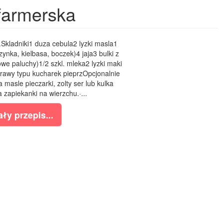
farmerska
Skladniki1 duza cebula2 lyzki masla1
nka, kielbasa, boczek)4 jaja3 bulki z
we paluchy)1/2 szkl. mleka2 lyzki maki
prawy typu kucharek pieprzOpcjonalnie
masle pieczarki, zolty ser lub kulka
 zapiekanki na wierzchu.·...
ły przepis...