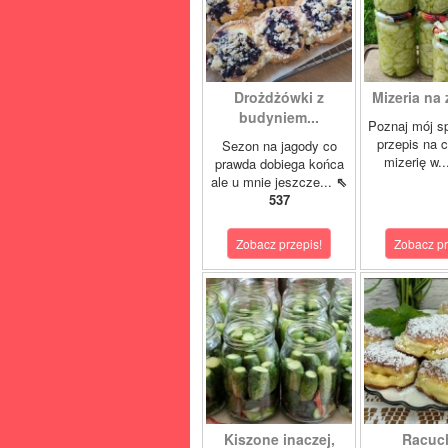
Drożdżówki z
Mizeria na 
budyniem...
Poznaj mój s
przepis na 
Sezon na jagody co
mizerię w.
prawda dobiega końca
ale u mnie jeszcze...
⇖
537
Zobacz przepis!
Zobacz pr
Kiszone inaczej,
Racuc