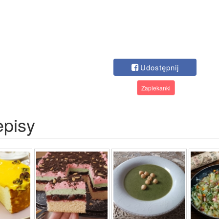
Udostępnij
Zapiekanki
episy