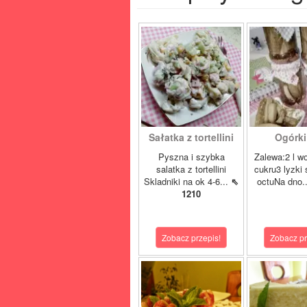
Sałatka z tortellini
Ogórki 
Pyszna i szybka
Zalewa:2 l w
salatka z tortellini
cukru3 lyzki 
Skladniki na ok 4-6...
⇖
octuNa dno.
1210
Zobacz przepis!
Zobacz pr