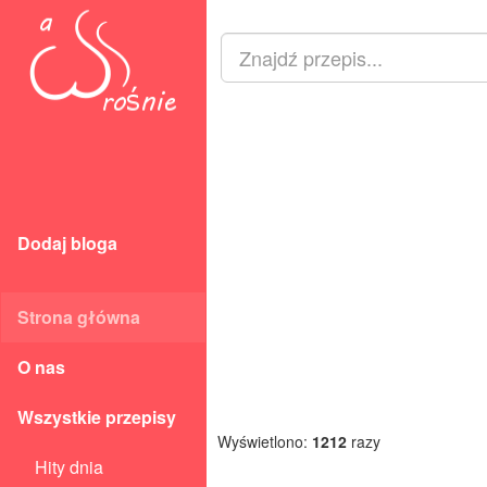
Dodaj bloga
Strona główna
O nas
Wszystkie przepisy
Wyświetlono:
1212
razy
Hity dnia