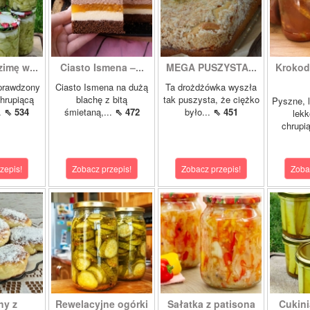
zimę w...
Ciasto Ismena –...
MEGA PUSZYSTA...
Krokody
prawdzony
Ciasto Ismena na dużą
Ta drożdżówka wyszła
chrupiącą
blachę z bitą
tak puszysta, że ciężko
Pyszne, l
..
⇖ 534
śmietaną,...
⇖ 472
było...
⇖ 451
lekk
chrupią
zepis!
Zobacz przepis!
Zobacz przepis!
Zoba
hy z
Rewelacyjne ogórki
Sałatka z patisona
Cukini