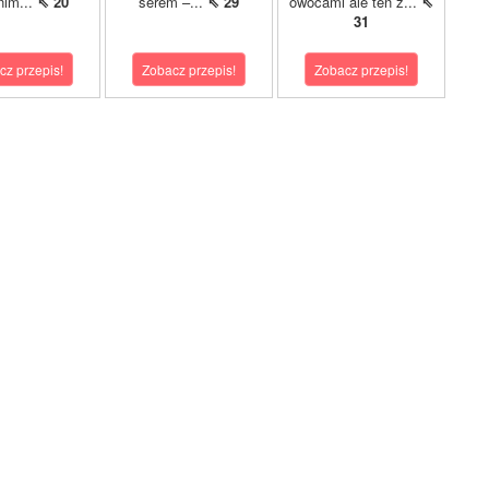
nim...
⇖ 20
serem –...
⇖ 29
owocami ale ten z...
⇖
31
cz przepis!
Zobacz przepis!
Zobacz przepis!