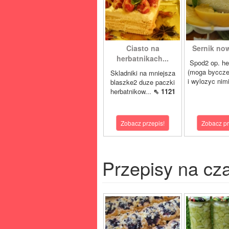
Ciasto na
Sernik now
herbatnikach...
Spod2 op. he
(moga byccze
Skladniki na mniejsza
i wylozyc nimi
blaszke2 duze paczki
herbatnikow...
⇖ 1121
Zobacz przepis!
Zobacz pr
Przepisy na cz