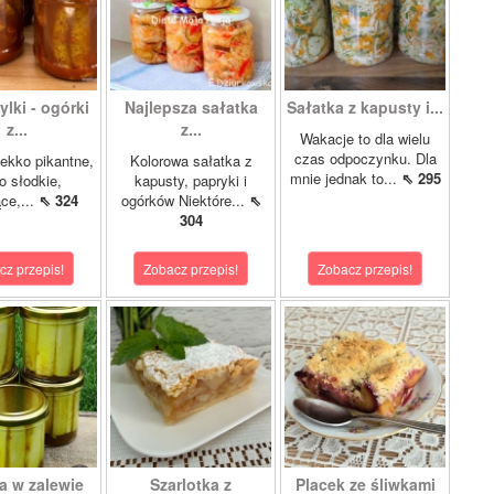
lki - ogórki
Najlepsza sałatka
Sałatka z kapusty i...
z...
z...
Wakacje to dla wielu
czas odpoczynku. Dla
ekko pikantne,
Kolorowa sałatka z
mnie jednak to...
⇖ 295
o słodkie,
kapusty, papryki i
ce,...
⇖ 324
ogórków Niektóre...
⇖
304
cz przepis!
Zobacz przepis!
Zobacz przepis!
a w zalewie
Szarlotka z
Placek ze śliwkami