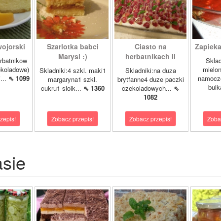
ojorski
Szarlotka babci
Ciasto na
Zapieka
Marysi :)
herbatnikach II
rbatnikow
Sklad
koladowe)
mielo
Skladniki:4 szkl. maki1
Skladniki:na duza
...
⇖ 1099
namocz
margaryna1 szkl.
brytfanne4 duze paczki
bulk
cukru1 sloik...
⇖ 1360
czekoladowych...
⇖
1082
zepis!
Zobacz przepis!
Zobacz przepis!
Zoba
asie