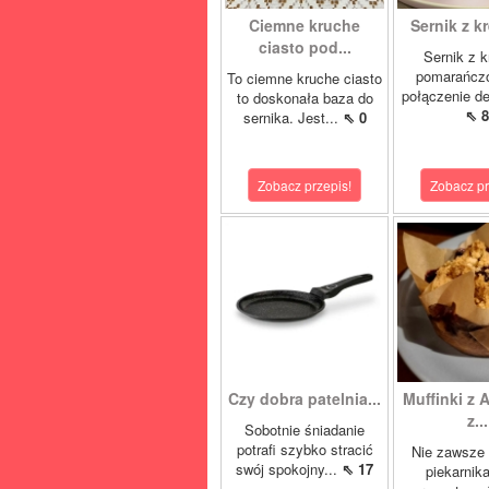
Ciemne kruche
Sernik z k
ciasto pod...
Sernik z 
pomarańcz
To ciemne kruche ciasto
połączenie del
to doskonała baza do
⇖ 8
sernika. Jest...
⇖ 0
Zobacz przepis!
Zobacz pr
Czy dobra patelnia...
Muffinki z A
z...
Sobotnie śniadanie
potrafi szybko stracić
Nie zawsze 
swój spokojny...
⇖ 17
piekarnik