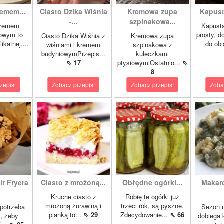
remem...
Ciasto Dzika Wiśnia
Kremowa zupa
Kapust
-...
szpinakowa...
kremem
Kapusta
owym to
prosty, 
Ciasto Dzika Wiśnia z
Kremowa zupa
ikatnej,...
do obi
wiśniami i kremem
szpinakowa z
budyniowymPrzepis...
kuleczkami
⇖ 17
ptysiowymiOstatnio...
⇖
8
zepis!
Zobacz przepis!
Zobacz przepis!
Zoba
ir Fryera
Ciasto z mrożoną...
Obłędne ogórki...
Makar
Kruche ciasto z
Robię te ogórki już
mrożoną żurawiną i
trzeci rok, są pyszne.
potrzeba
Sezon n
pianką to...
⇖ 29
Zdecydowanie...
⇖ 66
a, żeby
dobiega 