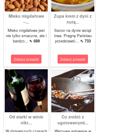
Mleko migdałowe
Zupa krem z dyni z
–...
nutą...
Mleko migdałowe jest
Sezon na dynie wciąż
nie tylko smaczne, ale i
trwa. Pragnę Państwu
bardzo...
⇖ 689
przedstawić...
⇖ 733
Zobacz przepis!
Zobacz przepis!
Od siarki w winie
Co zrobić z
nikt...
ugotowanymi...
W dzisiejszych czasach
Warzywa gotowane w