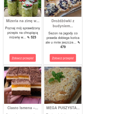
Mizeria na zimę w...
Drożdżówki z
budyniem...
Poznaj mój sprawdzony
przepis na chrupiącą
Sezon na jagody co
mizerię w...
⇖ 523
prawda dobiega końca
ale u mnie jeszcze...
⇖
479
Zobacz przepis!
Zobacz przepis!
Ciasto Ismena –...
MEGA PUSZYSTA...