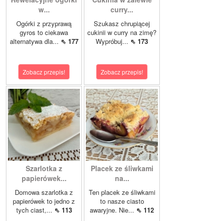
w...
curry...
Ogórki z przyprawą
Szukasz chrupiącej
gyros to ciekawa
cukinii w curry na zimę?
alternatywa dla...
⇖ 177
Wypróbuj...
⇖ 173
Zobacz przepis!
Zobacz przepis!
Szarlotka z
Placek ze śliwkami
papierówek...
na...
Domowa szarlotka z
Ten placek ze śliwkami
papierówek to jedno z
to nasze ciasto
tych ciast,...
⇖ 113
awaryjne. Nie...
⇖ 112