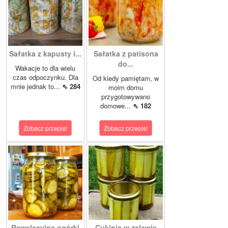
Sałatka z kapusty i...
Sałatka z patisona
do...
Wakacje to dla wielu
czas odpoczynku. Dla
Od kiedy pamiętam, w
mnie jednak to...
⇖ 284
moim domu
przygotowywano
domowe...
⇖ 182
Zobacz przepis!
Zobacz przepis!
Rewelacyjne ogórki
Cukinia w zalewie