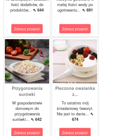
ilość dodatków, do
małej ilości wody po
produktów...
⇖ 644
ugotowaniu...
⇖ 691
Zobacz przepis!
Zobacz przepis!
Przygotowania
Pieczona owsianka
surówki
z...
W gospodarstwie
To ostatnio mój
domowym do
śniadaniowy faworyt.
przygotowania
Nie jest to danie...
⇖
surówki...
⇖ 642
674
Zobacz przepis!
Zobacz przepis!