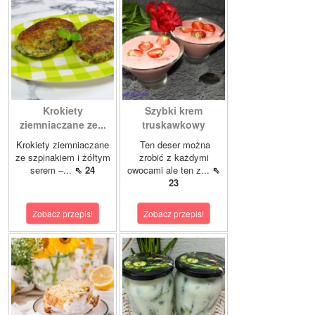
Krokiety
Szybki krem
ziemniaczane ze...
truskawkowy
Krokiety ziemniaczane
Ten deser można
ze szpinakiem i żółtym
zrobić z każdymi
serem –...
⇖ 24
owocami ale ten z...
⇖
23
Zobacz przepis!
Zobacz przepis!