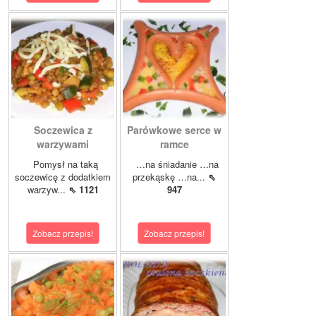
Soczewica z
Parówkowe serce w
warzywami
ramce
Pomysł na taką
…na śniadanie …na
soczewicę z dodatkiem
przekąskę …na...
⇖
warzyw...
⇖ 1121
947
Zobacz przepis!
Zobacz przepis!