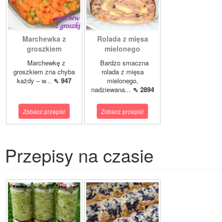
Marchewka z
Rolada z mięsa
groszkiem
mielonego
Marchewkę z
Bardzo smaczna
groszkiem zna chyba
rolada z mięsa
każdy – w...
⇖ 947
mielonego,
nadziewana...
⇖ 2894
Zobacz przepis!
Zobacz przepis!
Przepisy na czasie