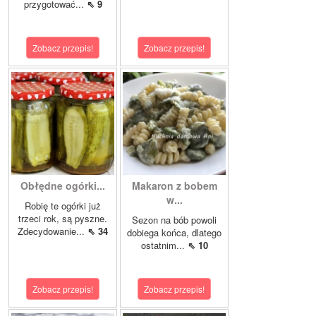
przygotować...
⇖ 9
Zobacz przepis!
Zobacz przepis!
Obłędne ogórki...
Makaron z bobem
w...
Robię te ogórki już
trzeci rok, są pyszne.
Sezon na bób powoli
Zdecydowanie...
⇖ 34
dobiega końca, dlatego
ostatnim...
⇖ 10
Zobacz przepis!
Zobacz przepis!