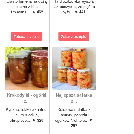
Ciasto Ismena na dużą
Ta drożdżówka wyszła
blachę z bitą
tak puszysta, że ciężko
śmietaną,...
⇖ 462
było...
⇖ 441
Zobacz przepis!
Zobacz przepis!
Krokodylki - ogórki
Najlepsza sałatka
z...
z...
Pyszne, lekko pikantne,
Kolorowa sałatka z
lekko słodkie,
kapusty, papryki i
chrupiące,...
⇖ 320
ogórków Niektóre...
⇖
297