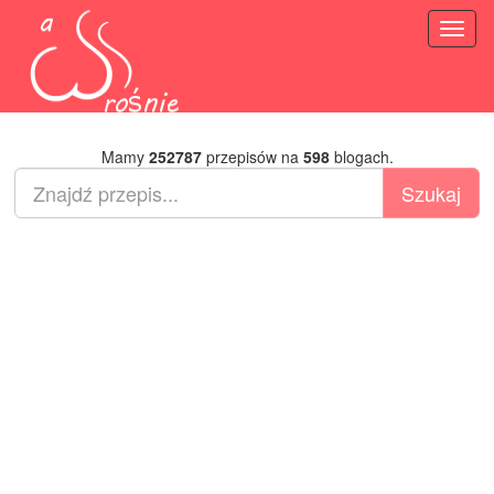
Toggl
naviga
Mamy
252787
przepisów na
598
blogach.