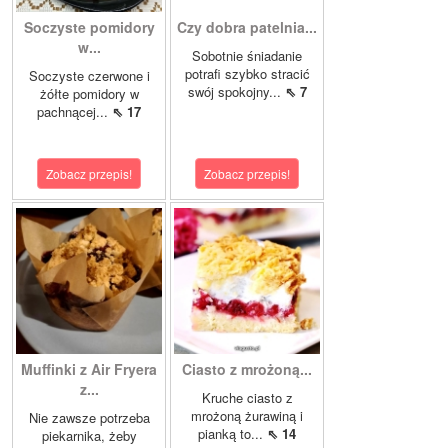
Soczyste pomidory
Czy dobra patelnia...
w...
Sobotnie śniadanie
potrafi szybko stracić
Soczyste czerwone i
swój spokojny...
⇖ 7
żółte pomidory w
pachnącej...
⇖ 17
Zobacz przepis!
Zobacz przepis!
Muffinki z Air Fryera
Ciasto z mrożoną...
z...
Kruche ciasto z
mrożoną żurawiną i
Nie zawsze potrzeba
pianką to...
⇖ 14
piekarnika, żeby