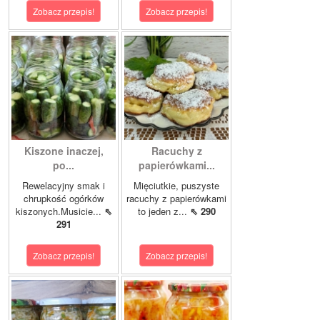
Zobacz przepis!
Zobacz przepis!
Kiszone inaczej,
Racuchy z
po...
papierówkami...
Rewelacyjny smak i
Mięciutkie, puszyste
chrupkość ogórków
racuchy z papierówkami
kiszonych.Musicie...
⇖
to jeden z...
⇖ 290
291
Zobacz przepis!
Zobacz przepis!