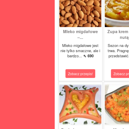
Mleko migdałowe
Zupa krem 
–...
nutą.
Mleko migdałowe jest
Sezon na dy
nie tylko smaczne, ale i
trwa. Pragn
bardzo...
⇖ 690
przedstawić
Zobacz przepis!
Zobacz pr