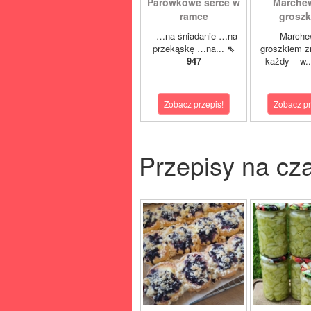
Parówkowe serce w
Marche
ramce
grosz
…na śniadanie …na
Marche
przekąskę …na...
⇖
groszkiem z
947
każdy – w.
Zobacz przepis!
Zobacz pr
Przepisy na cz