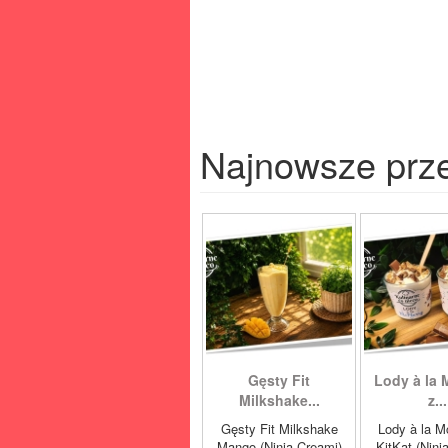
Najnowsze prz
Gęsty Fit
Lody à la 
Milkshake...
z...
Gęsty Fit Milkshake
Lody à la M
Mango (Ninja Creami)
KitKat (Ninj