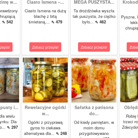
zimę w...
Ciasto Ismena –...
MEGA PUSZYSTA...
Krokody
prawdzony
Ciasto Ismena na dużą
Ta drożdżówka wyszła
chrupiącą
blachę z bitą
tak puszysta, że ciężko
Pyszne, l
..
⇖ 542
śmietaną,...
⇖ 479
było...
⇖ 462
lekk
chrupią
zepis!
Zobacz przepis!
Zobacz przepis!
Zoba
pusty i...
Rewelacyjne ogórki
Sałatka z patisona
Obłędn
w...
do...
dla wielu
Robię 
ynku. Dla
trzeci r
Ogórki z przyprawą
Od kiedy pamiętam, w
o...
⇖ 297
Zdecydo
gyros to ciekawa
moim domu
alternatywa dla...
⇖ 248
przygotowywano