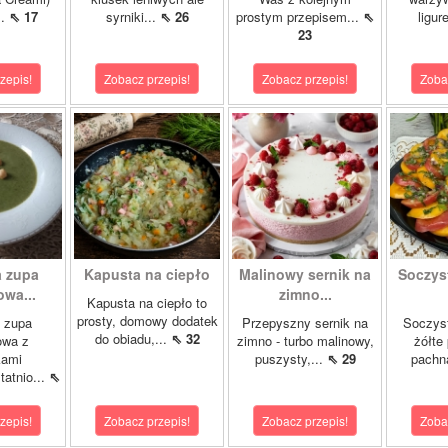
..
⇖ 17
syrniki...
⇖ 26
prostym przepisem...
⇖
ligur
23
zepis!
Zobacz przepis!
Zobacz przepis!
Zoba
 zupa
Kapusta na ciepło
Malinowy sernik na
Soczys
wa...
zimno...
Kapusta na ciepło to
prosty, domowy dodatek
 zupa
Przepyszny sernik na
Soczyst
do obiadu,...
⇖ 32
owa z
zimno - turbo malinowy,
żółte
kami
puszysty,...
⇖ 29
pachn
atnio...
⇖
zepis!
Zobacz przepis!
Zobacz przepis!
Zoba