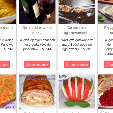
z dyni z
Od siarki w winie
Co zrobić z
Przy
..
nikt...
ugotowanymi...
s
nie wciąż
W dzisiejszych czasach
Warzywa gotowane w
W gos
ę Państwu
ilość dodatków, do
małej ilości wody po
dom
...
⇖ 733
produktów...
⇖ 644
ugotowaniu...
⇖ 691
przy
surów
zepis!
Zobacz przepis!
Zobacz przepis!
Zoba