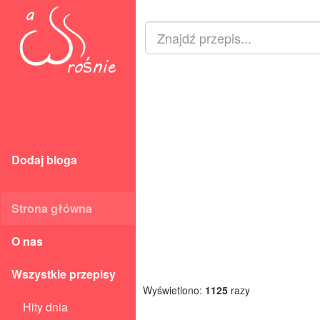
Dodaj bloga
Strona główna
O nas
Wszystkie przepisy
Wyświetlono:
1125
razy
Hity dnia