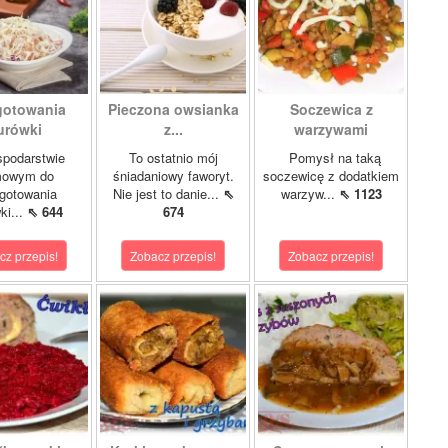
gotowania
Pieczona owsianka
Soczewica z
urówki
z...
warzywami
podarstwie
To ostatnio mój
Pomysł na taką
owym do
śniadaniowy faworyt.
soczewicę z dodatkiem
gotowania
Nie jest to danie...
⇖
warzyw...
⇖ 1123
ki...
⇖ 644
674
cz przepis!
Zobacz przepis!
Zobacz przepis!