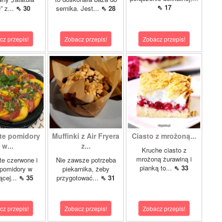
⇖ 17
e” z...
⇖ 30
sernika. Jest...
⇖ 28
cz przepis!
Zobacz przepis!
Zobacz przepis!
te pomidory
Muffinki z Air Fryera
Ciasto z mrożoną...
w...
z...
Kruche ciasto z
mrożoną żurawiną i
e czerwone i
Nie zawsze potrzeba
pianką to...
⇖ 33
 pomidory w
piekarnika, żeby
ącej...
⇖ 35
przygotować...
⇖ 31
cz przepis!
Zobacz przepis!
Zobacz przepis!