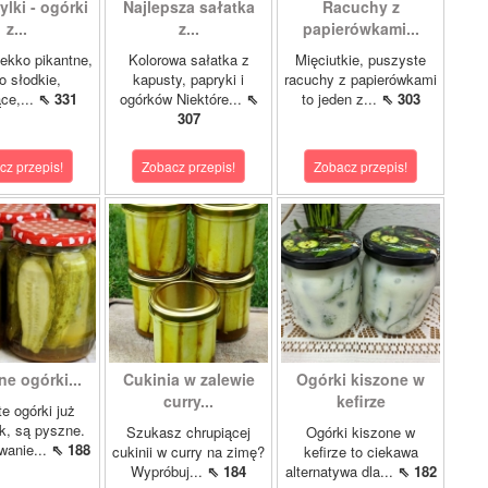
lki - ogórki
Najlepsza sałatka
Racuchy z
z...
z...
papierówkami...
ekko pikantne,
Kolorowa sałatka z
Mięciutkie, puszyste
o słodkie,
kapusty, papryki i
racuchy z papierówkami
ce,...
⇖ 331
ogórków Niektóre...
⇖
to jeden z...
⇖ 303
307
cz przepis!
Zobacz przepis!
Zobacz przepis!
e ogórki...
Cukinia w zalewie
Ogórki kiszone w
curry...
kefirze
te ogórki już
ok, są pyszne.
Szukasz chrupiącej
Ogórki kiszone w
wanie...
⇖ 188
cukinii w curry na zimę?
kefirze to ciekawa
Wypróbuj...
⇖ 184
alternatywa dla...
⇖ 182