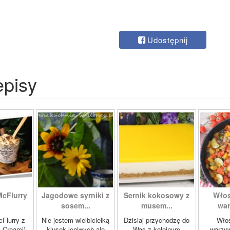
Udostępnij
episy
McFlurry
Jagodowe syrniki z
Sernik kokosowy z
Włos
sosem...
musem...
war
cFlurry z
Nie jestem wielbicielką
Dzisiaj przychodzę do
Włos
a Creami)
klusek leniwych ale
Was z kolejnym
warzyw