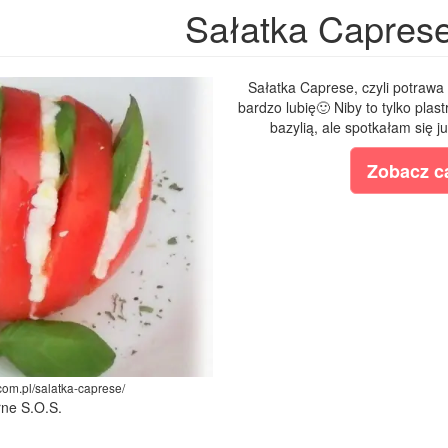
Sałatka Capres
Sałatka Caprese, czyli potrawa k
bardzo lubię🙂 Niby to tylko pla
bazylią, ale spotkałam się 
Zobacz ca
.com.pl/salatka-caprese/
rne S.O.S.