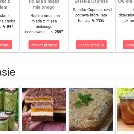
wka z
Rolada z mięsa
Sałatka Caprese
Ćwikła (
kiem
mielonego
Sałatka Caprese, czyli
Z 
potrawa której lata
dziecińs
wkę z
Bardzo smaczna
temu...
⇖ 1126
jak mó
na chyba
rolada z mięsa
..
⇖ 947
mielonego,
nadziewana...
⇖ 2897
zepis!
Zobacz przepis!
Zobacz przepis!
Zoba
asie