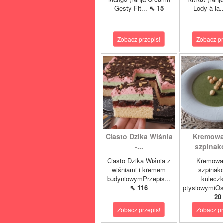
Gęsty Fit...
⇖ 15
Lody à la.
Zobacz przepis!
Zobacz pr
Ciasto Dzika Wiśnia
Kremowa
-...
szpinako
Ciasto Dzika Wiśnia z
Kremowa
wiśniami i kremem
szpinak
budyniowymPrzepis...
kulecz
⇖ 116
ptysiowymiOst
20
Zobacz przepis!
Zobacz pr