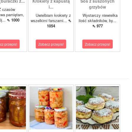
buraczki z...
Krokiety z kapustą
Sos z suszonych
i...
grzybów
czasów
twa pamiętam,
Uwielbiam krokiety z
Wystarczy niewielka
j...
⇖ 1000
wszelkimi farszami...
⇖
ilość składników, by...
1054
⇖ 977
cz przepis!
Zobacz przepis!
Zobacz przepis!