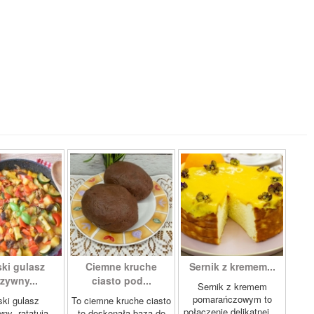
ki gulasz
Ciemne kruche
Sernik z kremem...
zywny...
ciasto pod...
Sernik z kremem
pomarańczowym to
ki gulasz
To ciemne kruche ciasto
połączenie delikatnej,...
ny „ratatuia
to doskonała baza do