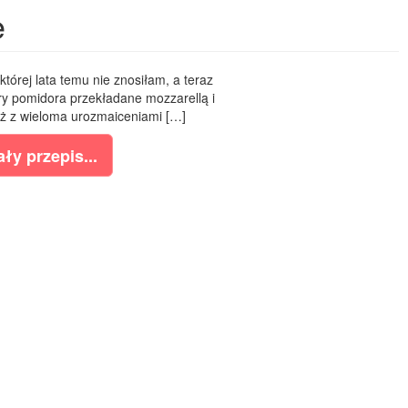
e
tórej lata temu nie znosiłam, a teraz
stry pomidora przekładane mozzarellą i
już z wieloma urozmaiceniami […]
ły przepis...