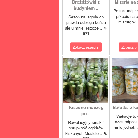
Drożdżówki z
Mizeria na 
budyniem...
Poznaj mój s
przepis na 
Sezon na jagody co
mizerię w.
prawda dobiega końca
ale u mnie jeszcze...
⇖
571
Zobacz przepis!
Zobacz pr
Kiszone inaczej,
Sałatka z ka
po...
Wakacje to 
czas odpocz
Rewelacyjny smak i
mnie jednak t
chrupkość ogórków
kiszonych.Musicie...
⇖