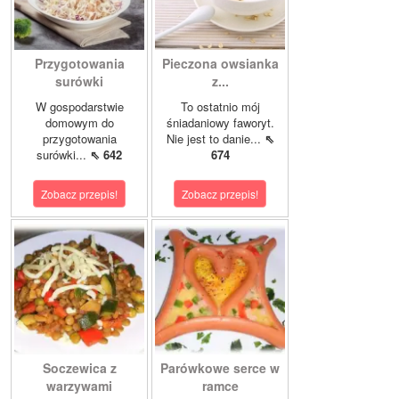
Przygotowania
Pieczona owsianka
surówki
z...
W gospodarstwie
To ostatnio mój
domowym do
śniadaniowy faworyt.
przygotowania
Nie jest to danie...
⇖
surówki...
⇖ 642
674
Zobacz przepis!
Zobacz przepis!
Soczewica z
Parówkowe serce w
warzywami
ramce