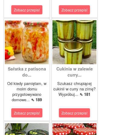
Zobacz przepis!
Zobacz przepis!
Sałatka z patisona
Cukinia w zalewie
do...
curry...
Od kiedy pamiętam, w
Szukasz chrupiącej
moim domu
cukinii w curry na zimę?
przygotowywano
Wypróbuj...
⇖ 181
domowe...
⇖ 189
Zobacz przepis!
Zobacz przepis!