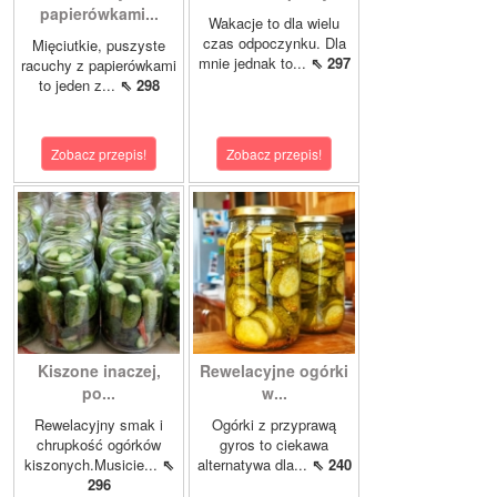
papierówkami...
Wakacje to dla wielu
czas odpoczynku. Dla
Mięciutkie, puszyste
mnie jednak to...
⇖ 297
racuchy z papierówkami
to jeden z...
⇖ 298
Zobacz przepis!
Zobacz przepis!
Kiszone inaczej,
Rewelacyjne ogórki
po...
w...
Rewelacyjny smak i
Ogórki z przyprawą
chrupkość ogórków
gyros to ciekawa
kiszonych.Musicie...
⇖
alternatywa dla...
⇖ 240
296