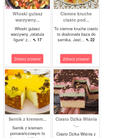
Włoski gulasz
Ciemne kruche
warzywny...
ciasto pod...
Włoski gulasz
To ciemne kruche ciasto
warzywny „ratatuia
to doskonała baza do
ligure” z...
⇖ 17
sernika. Jest...
⇖ 22
Zobacz przepis!
Zobacz przepis!
Sernik z kremem...
Ciasto Dzika Wiśnia
-...
Sernik z kremem
pomarańczowym to
Ciasto Dzika Wiśnia z