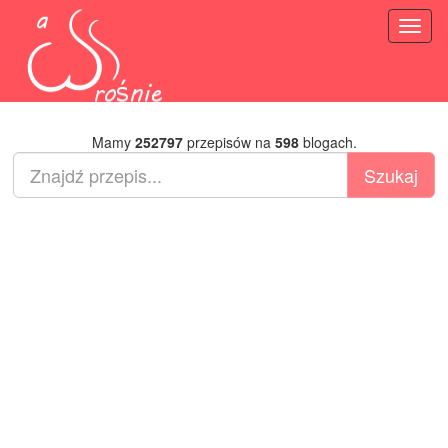
Toggl
naviga
Mamy
252797
przepisów na
598
blogach.