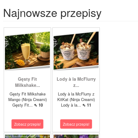
Najnowsze przepisy
Gęsty Fit
Lody à la McFlurry
Milkshake...
z...
Gęsty Fit Milkshake
Lody à la McFlurry z
Mango (Ninja Creami)
KitKat (Ninja Creami)
Gęsty Fit...
⇖ 10
Lody à la...
⇖ 11
Zobacz przepis!
Zobacz przepis!