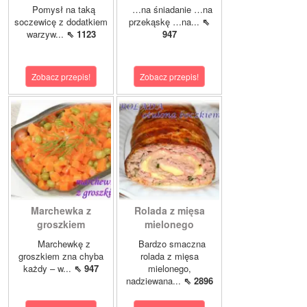
Pomysł na taką
…na śniadanie …na
soczewicę z dodatkiem
przekąskę …na...
⇖
warzyw...
⇖ 1123
947
Zobacz przepis!
Zobacz przepis!
Marchewka z
Rolada z mięsa
groszkiem
mielonego
Marchewkę z
Bardzo smaczna
groszkiem zna chyba
rolada z mięsa
każdy – w...
⇖ 947
mielonego,
nadziewana...
⇖ 2896