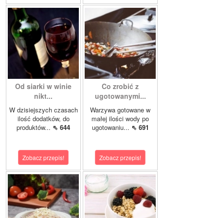
Od siarki w winie
Co zrobić z
nikt...
ugotowanymi...
W dzisiejszych czasach
Warzywa gotowane w
ilość dodatków, do
małej ilości wody po
produktów...
⇖ 644
ugotowaniu...
⇖ 691
Zobacz przepis!
Zobacz przepis!