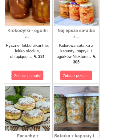
Krokodylki - ogórki
Najlepsza sałatka
z...
z...
Pyszne, lekko pikantne,
Kolorowa sałatka z
lekko słodkie,
kapusty, papryki i
chrupiące,...
⇖ 331
ogórków Niektóre...
⇖
305
Zobacz przepis!
Zobacz przepis!
Racuchy z
Sałatka z kapusty i...