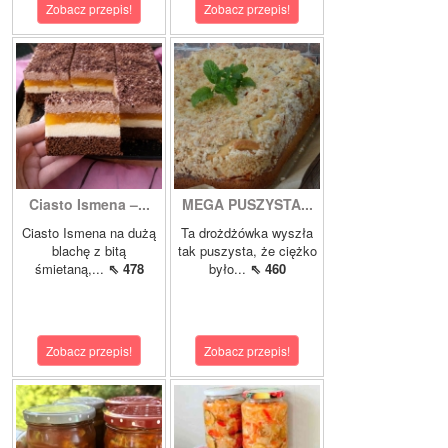
Zobacz przepis!
Zobacz przepis!
Ciasto Ismena –...
MEGA PUSZYSTA...
Ciasto Ismena na dużą
Ta drożdżówka wyszła
blachę z bitą
tak puszysta, że ciężko
śmietaną,...
⇖ 478
było...
⇖ 460
Zobacz przepis!
Zobacz przepis!