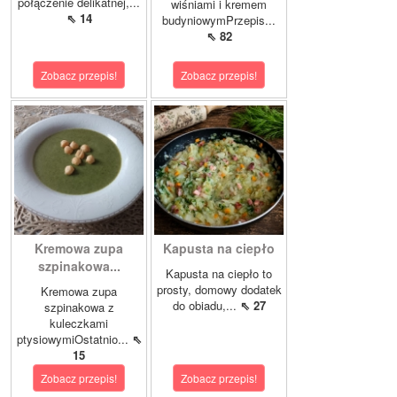
połączenie delikatnej,...
wiśniami i kremem
⇖ 14
budyniowymPrzepis...
⇖ 82
Zobacz przepis!
Zobacz przepis!
Kremowa zupa
Kapusta na ciepło
szpinakowa...
Kapusta na ciepło to
prosty, domowy dodatek
Kremowa zupa
do obiadu,...
⇖ 27
szpinakowa z
kuleczkami
ptysiowymiOstatnio...
⇖
15
Zobacz przepis!
Zobacz przepis!