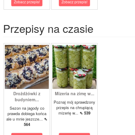
Zobacz przepis!
Zobacz przepis!
Przepisy na czasie
Drożdżówki z
Mizeria na zimę w...
budyniem...
Poznaj mój sprawdzony
przepis na chrupiącą
Sezon na jagody co
mizerię w...
⇖ 539
prawda dobiega końca
ale u mnie jeszcze...
⇖
564