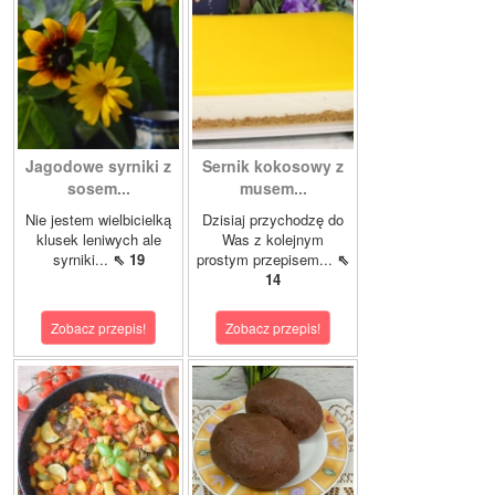
Jagodowe syrniki z
Sernik kokosowy z
sosem...
musem...
Nie jestem wielbicielką
Dzisiaj przychodzę do
klusek leniwych ale
Was z kolejnym
syrniki...
⇖ 19
prostym przepisem...
⇖
14
Zobacz przepis!
Zobacz przepis!