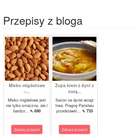
Przepisy z bloga
Mleko migdałowe
Zupa krem z dyni z
–...
nutą...
Mleko migdałowe jest
Sezon na dynie wciąż
nie tylko smaczne, ale i
trwa. Pragnę Państwu
bardzo...
⇖ 690
przedstawić...
⇖ 733
Zobacz przepis!
Zobacz przepis!