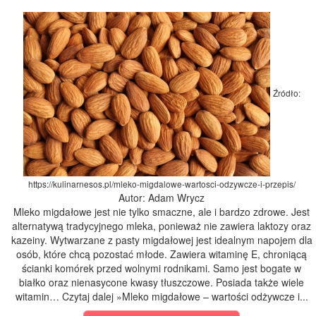
Źródło:
https://kulinarnesos.pl/mleko-migdalowe-wartosci-odzywcze-i-przepis/
Autor: Adam Wrycz
Mleko migdałowe jest nie tylko smaczne, ale i bardzo zdrowe. Jest
alternatywą tradycyjnego mleka, ponieważ nie zawiera laktozy oraz
kazeiny. Wytwarzane z pasty migdałowej jest idealnym napojem dla
osób, które chcą pozostać młode. Zawiera witaminę E, chroniącą
ścianki komórek przed wolnymi rodnikami. Samo jest bogate w
białko oraz nienasycone kwasy tłuszczowe. Posiada także wiele
witamin… Czytaj dalej »Mleko migdałowe – wartości odżywcze i...