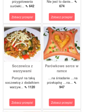
przygotowania
Nie jest to danie...
⇖
surówki...
⇖ 642
674
Zobacz przepis!
Zobacz przepis!
Soczewica z
Parówkowe serce w
warzywami
ramce
Pomysł na taką
…na śniadanie …na
soczewicę z dodatkiem
przekąskę …na...
⇖
warzyw...
⇖ 1120
947
Zobacz przepis!
Zobacz przepis!