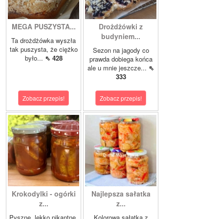
MEGA PUSZYSTA...
Drożdżówki z
budyniem...
Ta drożdżówka wyszła
tak puszysta, że ciężko
Sezon na jagody co
było...
⇖ 428
prawda dobiega końca
ale u mnie jeszcze...
⇖
333
Zobacz przepis!
Zobacz przepis!
Krokodylki - ogórki
Najlepsza sałatka
z...
z...
Pyszne, lekko pikantne,
Kolorowa sałatka z