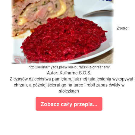
Źródło:
http://kulinarnysos.pl/cwikla-buraczki-z-chrzanem/
Autor: Kulinarne S.O.S.
Z czasów dzieciństwa pamiętam, jak mój tata jesienią wykopywał
chrzan, a później ścierał go na tarce i robił zapas ćwikły w
słoiczkach
Zobacz cały przepis...