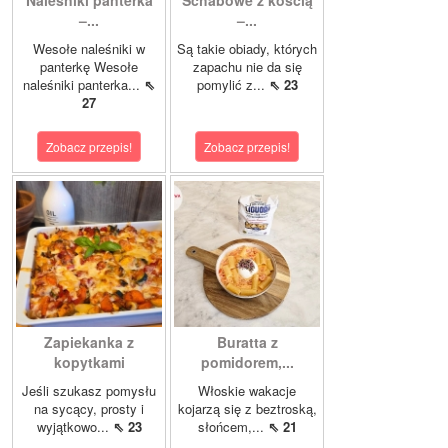
Naleśniki panterka
Schabowe z kością
–...
–...
Wesołe naleśniki w
Są takie obiady, których
panterkę Wesołe
zapachu nie da się
naleśniki panterka...
⇖
pomylić z...
⇖ 23
27
Zobacz przepis!
Zobacz przepis!
Zapiekanka z
Buratta z
kopytkami
pomidorem,...
Jeśli szukasz pomysłu
Włoskie wakacje
na sycący, prosty i
kojarzą się z beztroską,
wyjątkowo...
⇖ 23
słońcem,...
⇖ 21