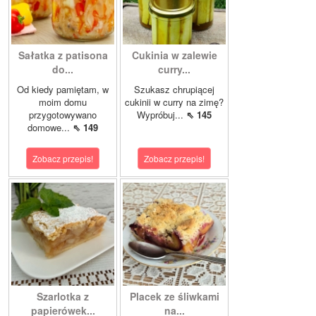
Sałatka z patisona
Cukinia w zalewie
do...
curry...
Od kiedy pamiętam, w
Szukasz chrupiącej
moim domu
cukinii w curry na zimę?
przygotowywano
Wypróbuj...
⇖ 145
domowe...
⇖ 149
Zobacz przepis!
Zobacz przepis!
Szarlotka z
Placek ze śliwkami
papierówek...
na...