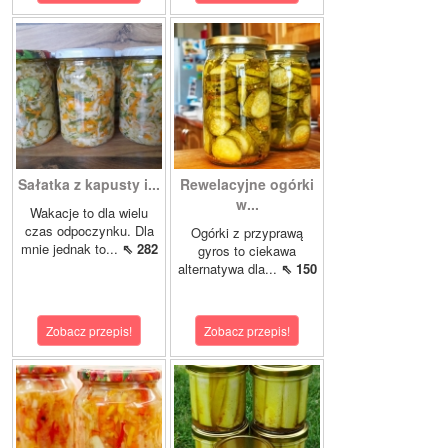
Sałatka z kapusty i...
Rewelacyjne ogórki
w...
Wakacje to dla wielu
czas odpoczynku. Dla
Ogórki z przyprawą
mnie jednak to...
⇖ 282
gyros to ciekawa
alternatywa dla...
⇖ 150
Zobacz przepis!
Zobacz przepis!