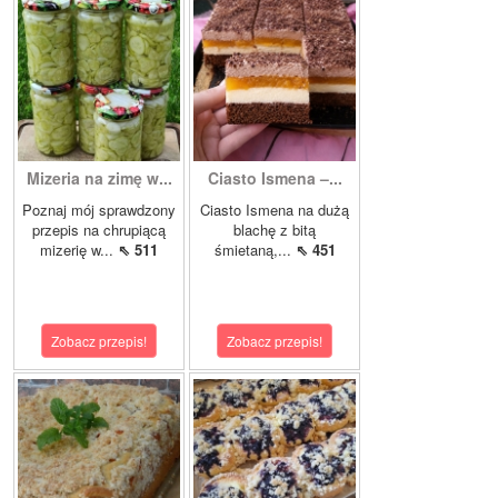
Mizeria na zimę w...
Ciasto Ismena –...
Poznaj mój sprawdzony
Ciasto Ismena na dużą
przepis na chrupiącą
blachę z bitą
mizerię w...
⇖ 511
śmietaną,...
⇖ 451
Zobacz przepis!
Zobacz przepis!