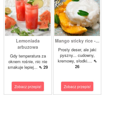
Lemoniada
Mango sticky rice -...
arbuzowa
Prosty deser, ale jaki
pyszny... cudowny,
Gdy temperatura za
kremowy, słodki....
⇖
oknem rośnie, nic nie
26
smakuje lepiej...
⇖ 29
Zobacz przepis!
Zobacz przepis!