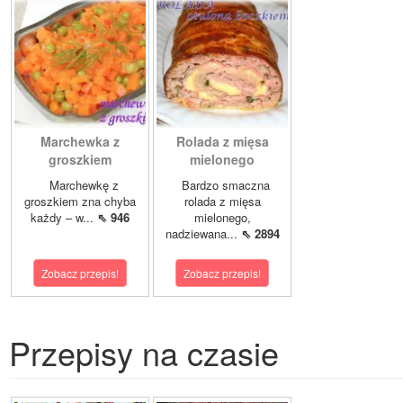
Marchewka z
Rolada z mięsa
groszkiem
mielonego
Marchewkę z
Bardzo smaczna
groszkiem zna chyba
rolada z mięsa
każdy – w...
⇖ 946
mielonego,
nadziewana...
⇖ 2894
Zobacz przepis!
Zobacz przepis!
Przepisy na czasie