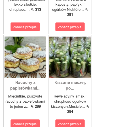
lekko słodkie,
kapusty, papryki i
chrupiące,...
⇖ 313
ogórków Niektóre...
⇖
291
Zobacz przepis!
Zobacz przepis!
Racuchy z
Kiszone inaczej,
papierówkami...
po...
Mięciutkie, puszyste
Rewelacyjny smak i
racuchy z papierówkami
chrupkość ogórków
to jeden z...
⇖ 289
kiszonych.Musicie...
⇖
284
Zobacz przepis!
Zobacz przepis!