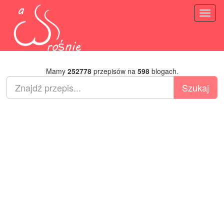
Toggl
naviga
Mamy
252778
przepisów na
598
blogach.