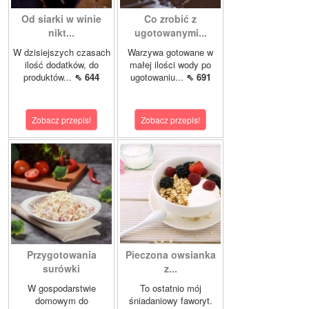
Od siarki w winie
Co zrobić z
nikt...
ugotowanymi...
W dzisiejszych czasach
Warzywa gotowane w
ilość dodatków, do
małej ilości wody po
produktów...
⇖ 644
ugotowaniu...
⇖ 691
Zobacz przepis!
Zobacz przepis!
Przygotowania
Pieczona owsianka
surówki
z...
W gospodarstwie
To ostatnio mój
domowym do
śniadaniowy faworyt.