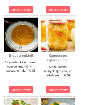
Zobacz przepis!
Zobacz przepis!
Bigos z cukinii
Kapusta po
azjatycku do...
Z sąsiadami się czasem
wymieniamy różnymi
Smaki kuchni
rzeczami, tak...
⇖ 31
azjatyckiej to coś, co
uwielbiam....
⇖ 37
Zobacz przepis!
Zobacz przepis!