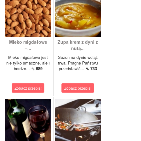
Mleko migdałowe
Zupa krem z dyni z
–...
nutą...
Mleko migdałowe jest
Sezon na dynie wciąż
nie tylko smaczne, ale i
trwa. Pragnę Państwu
bardzo...
⇖ 689
przedstawić...
⇖ 733
Zobacz przepis!
Zobacz przepis!